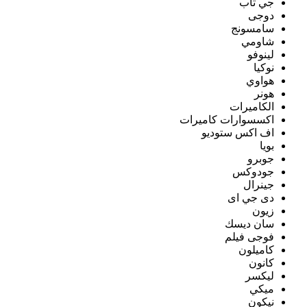
جي تاب
دوجى
سامسونج
شاومي
لينوفو
نوكيا
هواوي
هونر
الكاميرات
اكسسوارات كاميرات
اف اكس ستوديو
بويا
جوبرو
جودوكس
جينرال
دى جي اى
زيون
سان ديسك
فوجى فيلم
كاميلون
كانون
ليكسر
ميكي
نيكون