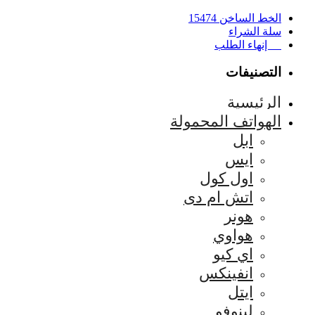
الخط الساخن 15474
سلة الشراء
إنهاء الطلب
التصنيفات
الرئيسية
الهواتف المحمولة
ابل
ايس
اول كول
اتش ام دى
هونر
هواوي
اي كيو
انفينكس
ايتل
لينوفو