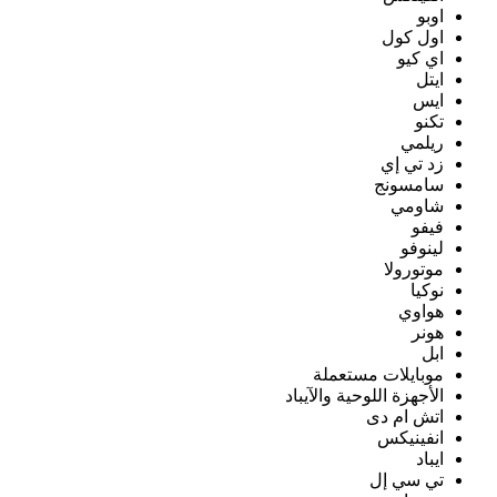
اوبو
اول كول
اي كيو
ايتل
ايس
تكنو
ريلمي
زد تي إي
سامسونج
شاومي
فيفو
لينوفو
موتورولا
نوكيا
هواوي
هونر
ابل
موبايلات مستعملة
الأجهزة اللوحية والآيباد
اتش ام دى
انفينيكس
ايباد
تي سي إل