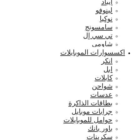
ايباد
لينوفو
نوكيا
سامسونج
تي سي إل
شاومي
اكسسوارات الموبايلات
انكر
ابل
كابلات
شواحن
عدسات
بطاقات الذاكرة
جرابات موبايل
حوامل للموبايلات
باور بانك
سكرينات