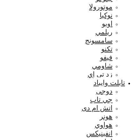
موتورولا
نوكيا
اوبو
ريلمي
سامسونج
تكنو
فيفو
شاومي
زد تي إي
تابلت وايباد
دوجى
جي تاب
اتش ام دى
هونر
هواوي
انفينيكس