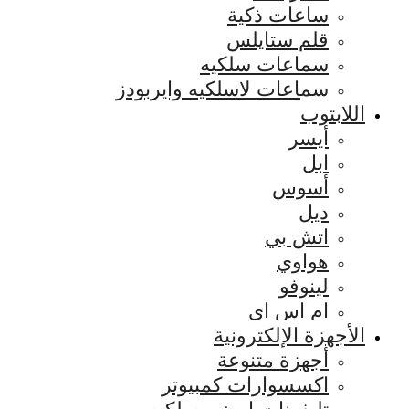
ساعات ذكية
قلم ستايلس
سماعات سلكيه
سماعات لاسلكيه وايربودز
اللابتوب
أيسر
ابل
أسوس
ديل
اتش بي
هواوي
لينوفو
ام اس اي
الأجهزة الإلكترونية
أجهزة متنوعة
اكسسوارات كمبيوتر