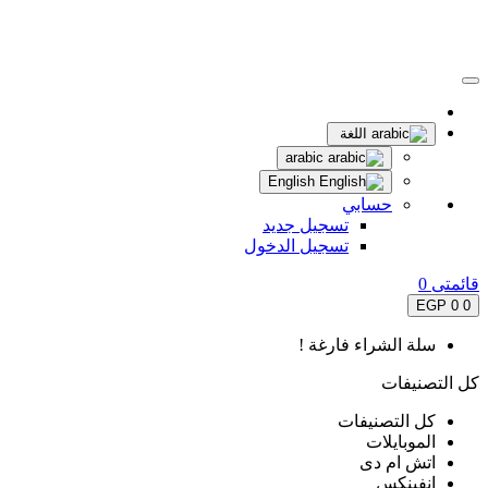
اللغة
arabic
English
حسابي
تسجيل جديد
تسجيل الدخول
قائمتى
0
0 EGP
0
سلة الشراء فارغة !
كل التصنيفات
كل التصنيفات
الموبايلات
اتش ام دى
انفينكس