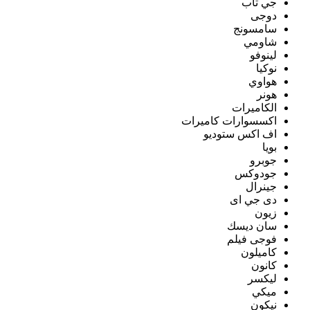
جي تاب
دوجى
سامسونج
شاومي
لينوفو
نوكيا
هواوي
هونر
الكاميرات
اكسسوارات كاميرات
اف اكس ستوديو
بويا
جوبرو
جودوكس
جينرال
دى جي اى
زيون
سان ديسك
فوجى فيلم
كاميلون
كانون
ليكسر
ميكي
نيكون