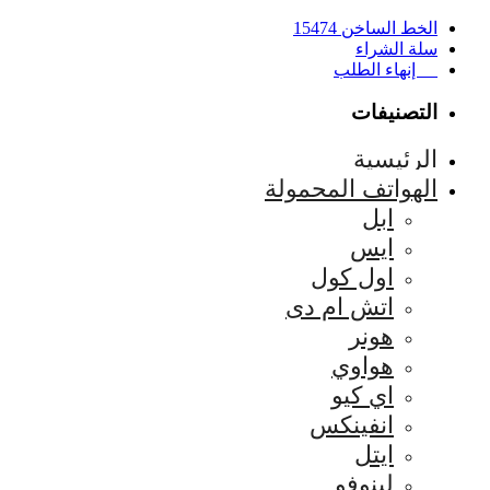
الخط الساخن 15474
سلة الشراء
إنهاء الطلب
التصنيفات
الرئيسية
الهواتف المحمولة
ابل
ايس
اول كول
اتش ام دى
هونر
هواوي
اي كيو
انفينكس
ايتل
لينوفو