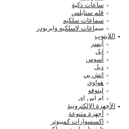
ساعات ذكية
قلم ستايلس
سماعات سلكيه
سماعات لاسلكيه وايربودز
اللابتوب
أيسر
ابل
أسوس
ديل
اتش بي
هواوي
لينوفو
ام اس اي
الأجهزة الإلكترونية
أجهزة متنوعة
اكسسوارات كمبيوتر