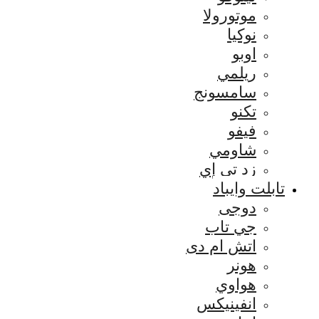
موتورولا
نوكيا
اوبو
ريلمي
سامسونج
تكنو
فيفو
شاومي
زد تي إي
تابلت وايباد
دوجى
جي تاب
اتش ام دى
هونر
هواوي
انفينيكس