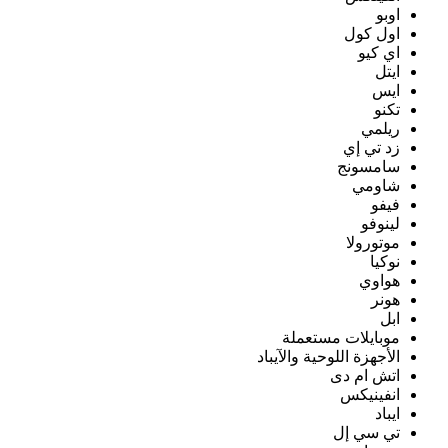
اوبو
اول كول
اي كيو
ايتل
ايس
تكنو
ريلمي
زد تي إي
سامسونج
شاومي
فيفو
لينوفو
موتورولا
نوكيا
هواوي
هونر
ابل
موبايلات مستعملة
الأجهزة اللوحية والآيباد
اتش ام دى
انفينيكس
ايباد
تي سي إل