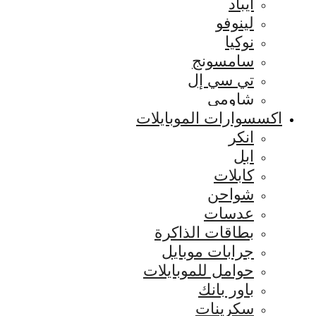
ايباد
لينوفو
نوكيا
سامسونج
تي سي إل
شاومي
اكسسوارات الموبايلات
انكر
ابل
كابلات
شواحن
عدسات
بطاقات الذاكرة
جرابات موبايل
حوامل للموبايلات
باور بانك
سكرينات