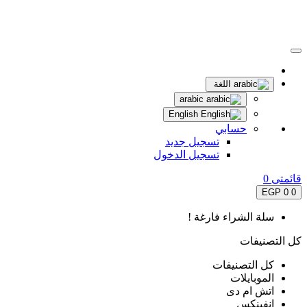
اللغة
arabic
English
حسابي
تسجيل جديد
تسجيل الدخول
قائمتى
0
0 EGP
0
سلة الشراء فارغة !
كل التصنيفات
كل التصنيفات
الموبايلات
اتش ام دى
انفينكس