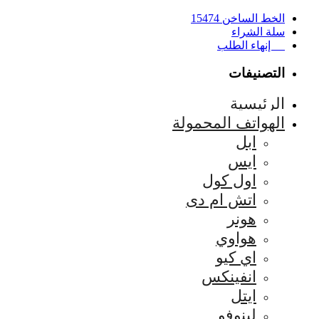
الخط الساخن 15474
سلة الشراء
إنهاء الطلب
التصنيفات
الرئيسية
الهواتف المحمولة
ابل
ايس
اول كول
اتش ام دى
هونر
هواوي
اي كيو
انفينكس
ايتل
لينوفو