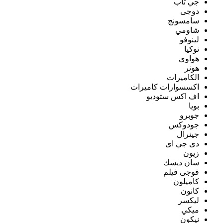
جي تاب
دوجى
سامسونج
شاومي
لينوفو
نوكيا
هواوي
هونر
الكاميرات
اكسسوارات كاميرات
اف اكس ستوديو
بويا
جوبرو
جودوكس
جينرال
دى جي اى
زيون
سان ديسك
فوجى فيلم
كاميلون
كانون
ليكسر
ميكي
نيكون