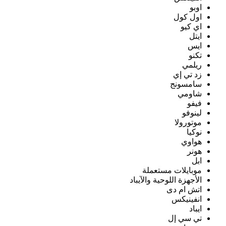
اوبو
اول كول
اي كيو
ايتل
ايس
تكنو
ريلمي
زد تي إي
سامسونج
شاومي
فيفو
لينوفو
موتورولا
نوكيا
هواوي
هونر
ابل
موبايلات مستعملة
الأجهزة اللوحية والآيباد
اتش ام دى
انفينيكس
ايباد
تي سي إل