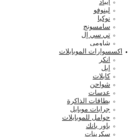
ايباد
لينوفو
نوكيا
سامسونج
تي سي إل
شاومي
اكسسوارات الموبايلات
انكر
ابل
كابلات
شواحن
عدسات
بطاقات الذاكرة
جرابات موبايل
حوامل للموبايلات
باور بانك
سكرينات