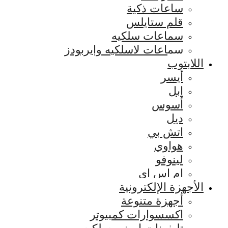
ساعات ذكية
قلم ستايلس
سماعات سلكيه
سماعات لاسلكيه وايربودز
اللابتوب
أيسر
ابل
أسوس
ديل
اتش بي
هواوي
لينوفو
ام اس اي
الأجهزة الإلكترونية
أجهزة متنوعة
اكسسوارات كمبيوتر