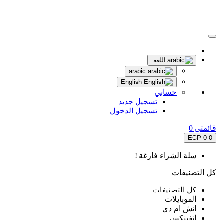
اللغة
arabic
English
حسابي
تسجيل جديد
تسجيل الدخول
قائمتى
0
0 EGP
0
سلة الشراء فارغة !
كل التصنيفات
كل التصنيفات
الموبايلات
اتش ام دى
انفينكس