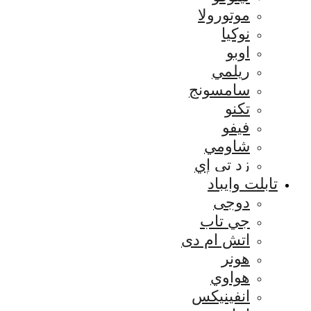
موتورولا
نوكيا
اوبو
ريلمي
سامسونج
تكنو
فيفو
شاومي
زد تي إي
تابلت وايباد
دوجى
جي تاب
اتش ام دى
هونر
هواوي
انفينيكس