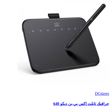
DGtizers
جرافيك تابلت إكس بي-بن ديكو 640