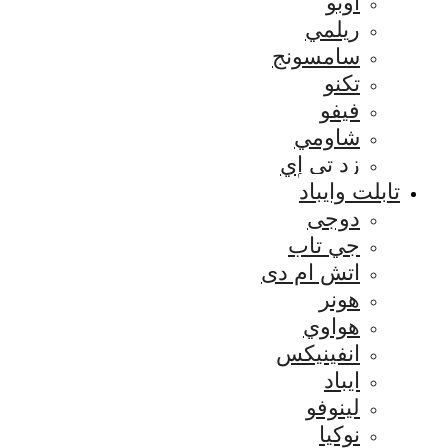
اوبو
ريلمي
سامسونج
تكنو
فيفو
شاومي
زد تي إي
تابلت وايباد
دوجى
جي تاب
اتش ام دى
هونر
هواوي
انفينيكس
ايباد
لينوفو
نوكيا