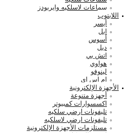
سماعات لاسلكيه وايربودز
اللابتوب
أيسر
ابل
أسوس
ديل
اتش بي
هواوي
لينوفو
ام اس اي
الأجهزة الإلكترونية
أجهزة متنوعة
اكسسوارات كمبيوتر
تليفونات ارضي سلكيه
تليفونات ارضي لاسلكيه
مستلزمات الأجهزة الإلكترونية