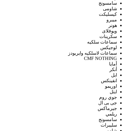
سامسونج
شاومى
كيسليكت
ميبرو
هونر
ويوفلاى
سكرينات
سماعات سلكيه
لوجيكس
سماعات لاسلكيه وايربودز
CMF NOTHING
أمايا
أنكر
ابل
انفينكس
اوريمو
ايتل
جوي روم
جى بى ال
جيرماكس
ريلمي
سامسونج
سليبرات
شاومى