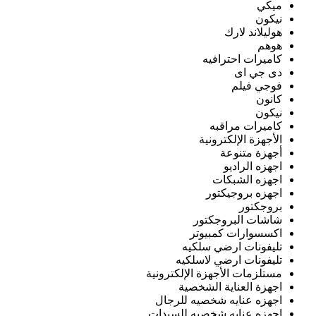
ميكي
نيكون
هوليلاند لارك
هوهم
كاميرات احترافيه
دى جي اى
فوجي فيلم
كانون
نيكون
كاميرات مراقبه
الأجهزة الإلكترونية
أجهزة متنوعة
اجهزه الراديو
اجهزه الشبكات
اجهزه بروجيكتور
بروجكتور
شاشات البروجكتور
اكسسوارات كمبيوتر
تليفونات ارضي سلكيه
تليفونات ارضي لاسلكيه
مستلزمات الأجهزة الإلكترونية
اجهزة العناية الشخصية
اجهزه عنايه شخصيه للرجال
اجهزه عنايه شخصيه للسيدات