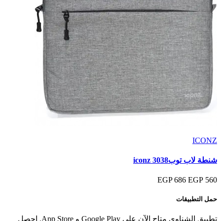
ICONZ
شنطة لاب توب3038 iconz
686 EGP
560 EGP
حمل التطبيقات
تطبيق الشناوي متاح الآن على Google Play و App Store. احصل