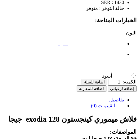
SER :
1430
حالة التوفر :
متوفر
الخيارات المتاحة:
اللون
أسود
أسود
الكمية:
اضافة للسلة
إضافة لرغباتي
اضافة للمقارنة
تفاصيل
التقييمات (0)
فلاش ميموري كينجستون exodia 128 جيجا
المواصفات
:
🧩
السعة:
128 جيجابايت