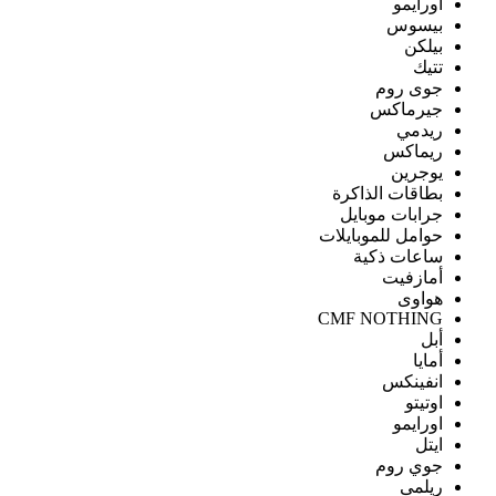
اورايمو
بيسوس
بيلكن
تتيك
جوى روم
جيرماكس
ريدمي
ريماكس
يوجرين
بطاقات الذاكرة
جرابات موبايل
حوامل للموبايلات
ساعات ذكية
أمازفيت
هواوى
CMF NOTHING
أبل
أمايا
انفينكس
اوتيتو
اورايمو
ايتل
جوي روم
ريلمى