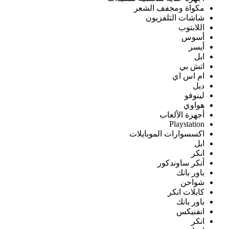
مكواة ومجفف الشعر
شاشات التلفزيون
اللابتوب
أسوس
أيسر
ابل
اتش بي
ام اس اي
ديل
لينوفو
هواوي
أجهزة الألعاب
Playstation
اكسسوارات الموبايلات
ابل
انكر
أنكر ساوندكور
باور بانك
شواحن
كابلات انكر
باور بانك
انفنيكس
انكر