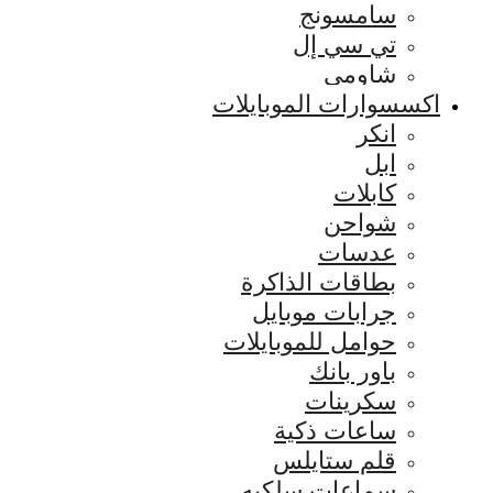
سامسونج
تي سي إل
شاومي
اكسسوارات الموبايلات
انكر
ابل
كابلات
شواحن
عدسات
بطاقات الذاكرة
جرابات موبايل
حوامل للموبايلات
باور بانك
سكرينات
ساعات ذكية
قلم ستايلس
سماعات سلكيه