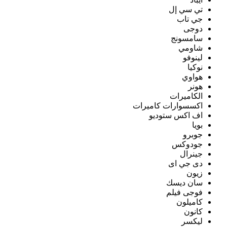
تي سي إل
جي تاب
دوجى
سامسونج
شاومي
لينوفو
نوكيا
هواوي
هونر
الكاميرات
اكسسوارات كاميرات
اف اكس ستوديو
بويا
جوبرو
جودوكس
جينرال
دى جي اى
زيون
سان ديسك
فوجى فيلم
كاميلون
كانون
ليكسر