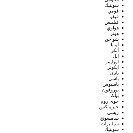
شويتيك
فومي
فيفو
فيليبس
هواوي
هونر
شواحن
أمايا
أنكر
ابل
اورايمو
ايكونز
بادى
باسى
باسيوس
بوروفون
بيلكن
جوى روم
جيرماكس
ريشي
سامسونج
سيلبيرات
شويتيك