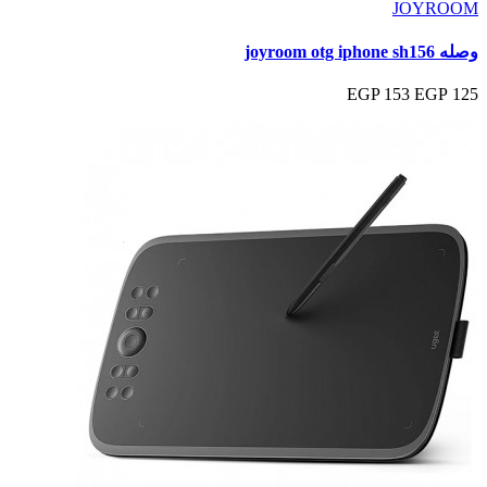
JOYROOM
وصله joyroom otg iphone sh156
153 EGP
125 EGP