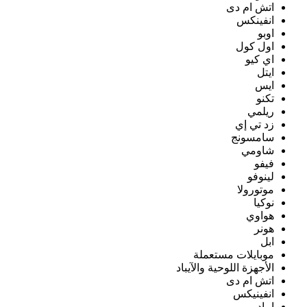
اتش ام دى
انفينكس
اوبو
اول كول
اي كيو
ايتل
ايس
تكنو
ريلمي
زد تي إي
سامسونج
شاومي
فيفو
لينوفو
موتورولا
نوكيا
هواوي
هونر
ابل
موبايلات مستعملة
الأجهزة اللوحية والآيباد
اتش ام دى
انفينيكس
ايباد