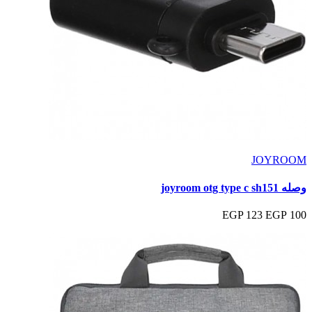
JOYROOM
وصله joyroom otg type c sh151
123 EGP
100 EGP