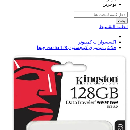
يوجرين
بحث
انظمة التقسيط
اكسسوارات كمبيوتر
فلاش ميموري كينجستون exodia 128 جيجا