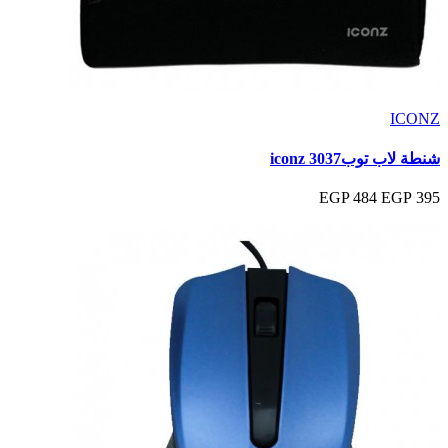
ICONZ
شنطة لاب توب3037 iconz
484 EGP
395 EGP