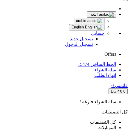
اللغة
arabic
English
حسابي
تسجيل جديد
تسجيل الدخول
Offers
الخط الساخن 15474
سلة الشراء
إنهاء الطلب
قائمتى
0
0 EGP
0
سلة الشراء فارغة !
كل التصنيفات
كل التصنيفات
الموبايلات