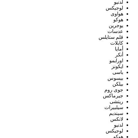
لدنيو
لوجيكس
هواوى
هوكو
يوجرين
عدسات
قلم ستايلس
كابلات
أمايا
أنكر
اورايمو
ايكونز
باسى
بيسوس
بيلكن
جوى روم
جيرماكس
ريتشى
سيلبيرات
سينديم
لانكس
لدنيو
لوجيكس
هوكو