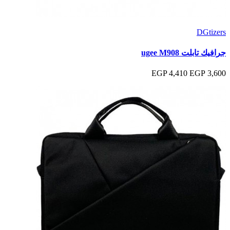
DGtizers
جرافيك تابلت ugee M908
4,410 EGP
3,600 EGP