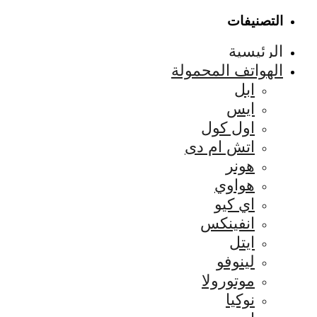
التصنيفات
الرئيسية
الهواتف المحمولة
ابل
ايس
اول كول
اتش ام دى
هونر
هواوي
اي كيو
انفينكس
ايتل
لينوفو
موتورولا
نوكيا