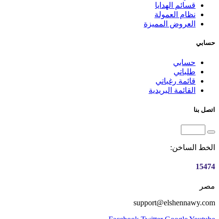
قسائم الهدايا
نظام العمولة
العروض المميزة
حسابي
حسابي
طلباتي
قائمة رغباتي
القائمة البريدية
اتصل بنا
الخط الساخن:
15474
مصر
support@elshennawy.com