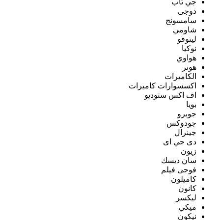
جي تاب
دوجى
سامسونج
شاومي
لينوفو
نوكيا
هواوي
هونر
الكاميرات
اكسسوارات كاميرات
اف اكس ستوديو
بويا
جوبرو
جودوكس
جينرال
دى جي اى
زيون
سان ديسك
فوجى فيلم
كاميلون
كانون
ليكسر
ميكي
نيكون