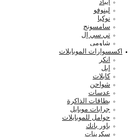
ايباد
لينوفو
نوكيا
سامسونج
تي سي إل
شاومي
اكسسوارات الموبايلات
انكر
ابل
كابلات
شواحن
عدسات
بطاقات الذاكرة
جرابات موبايل
حوامل للموبايلات
باور بانك
سكرينات