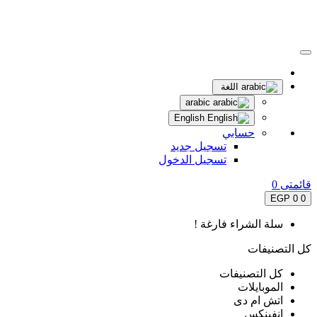
اللغة
arabic
English
حسابي
تسجيل جديد
تسجيل الدخول
قائمتى
0
0 EGP
0
سلة الشراء فارغة !
كل التصنيفات
كل التصنيفات
الموبايلات
اتش ام دى
انفينكس