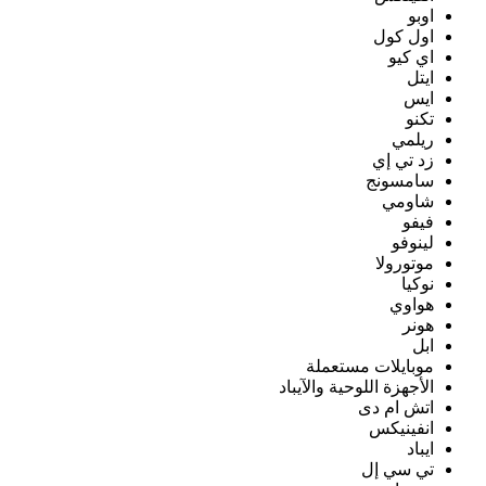
اوبو
اول كول
اي كيو
ايتل
ايس
تكنو
ريلمي
زد تي إي
سامسونج
شاومي
فيفو
لينوفو
موتورولا
نوكيا
هواوي
هونر
ابل
موبايلات مستعملة
الأجهزة اللوحية والآيباد
اتش ام دى
انفينيكس
ايباد
تي سي إل