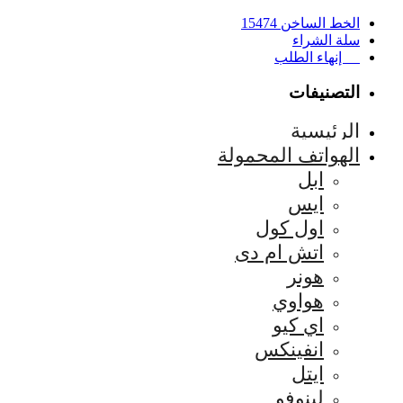
الخط الساخن 15474
سلة الشراء
إنهاء الطلب
التصنيفات
الرئيسية
الهواتف المحمولة
ابل
ايس
اول كول
اتش ام دى
هونر
هواوي
اي كيو
انفينكس
ايتل
لينوفو