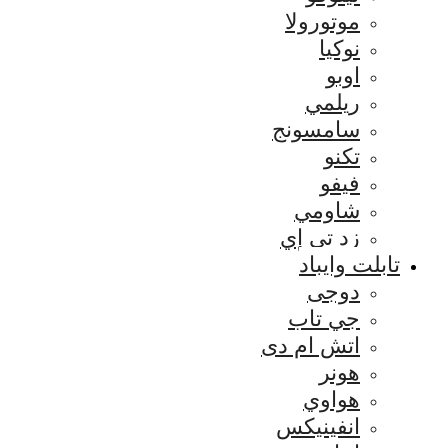
موتورولا
نوكيا
اوبو
ريلمي
سامسونج
تكنو
فيفو
شاومي
زد تي إي
تابلت وايباد
دوجى
جي تاب
اتش ام دى
هونر
هواوي
انفينيكس