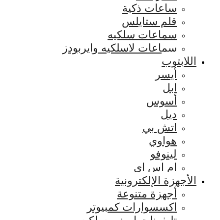
ساعات ذكية
قلم ستايلس
سماعات سلكيه
سماعات لاسلكيه وايربودز
اللابتوب
أيسر
ابل
أسوس
ديل
اتش بي
هواوي
لينوفو
ام اس اي
الأجهزة الإلكترونية
أجهزة متنوعة
اكسسوارات كمبيوتر