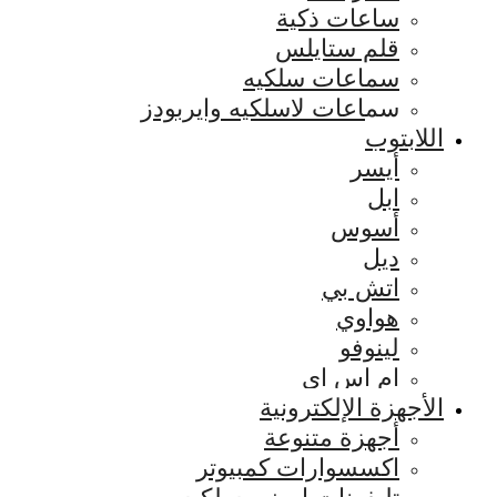
ساعات ذكية
قلم ستايلس
سماعات سلكيه
سماعات لاسلكيه وايربودز
اللابتوب
أيسر
ابل
أسوس
ديل
اتش بي
هواوي
لينوفو
ام اس اي
الأجهزة الإلكترونية
أجهزة متنوعة
اكسسوارات كمبيوتر