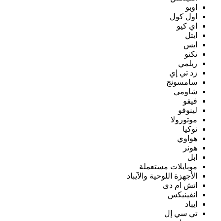
اوبو
اول كول
اي كيو
ايتل
ايس
تكنو
ريلمي
زد تي إي
سامسونج
شاومي
فيفو
لينوفو
موتورولا
نوكيا
هواوي
هونر
ابل
موبايلات مستعملة
الأجهزة اللوحية والآيباد
اتش ام دى
انفينيكس
ايباد
تي سي إل