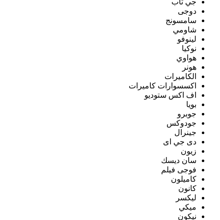
جي تاب
دوجى
سامسونج
شاومي
لينوفو
نوكيا
هواوي
هونر
الكاميرات
اكسسوارات كاميرات
اف اكس ستوديو
بويا
جوبرو
جودوكس
جينرال
دى جي اى
زيون
سان ديسك
فوجى فيلم
كاميلون
كانون
ليكسر
ميكي
نيكون