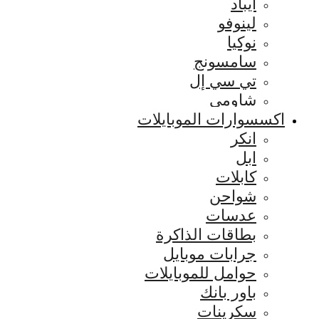
ايباد
لينوفو
نوكيا
سامسونج
تي سي إل
شاومي
اكسسوارات الموبايلات
انكر
ابل
كابلات
شواحن
عدسات
بطاقات الذاكرة
جرابات موبايل
حوامل للموبايلات
باور بانك
سكرينات