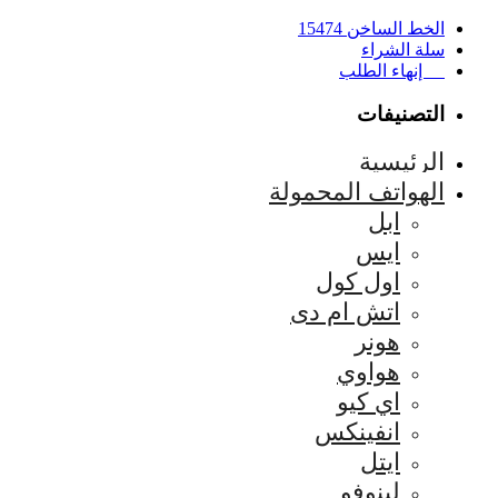
الخط الساخن 15474
سلة الشراء
إنهاء الطلب
التصنيفات
الرئيسية
الهواتف المحمولة
ابل
ايس
اول كول
اتش ام دى
هونر
هواوي
اي كيو
انفينكس
ايتل
لينوفو