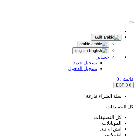
اللغة
arabic
English
حسابي
تسجيل جديد
تسجيل الدخول
قائمتى
0
0 EGP
0
سلة الشراء فارغة !
كل التصنيفات
كل التصنيفات
الموبايلات
اتش ام دى
انفينكس