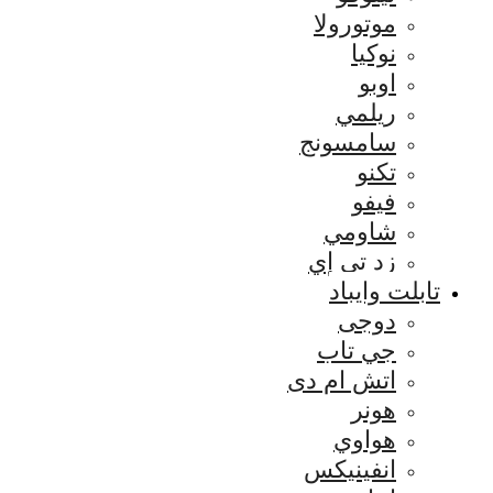
موتورولا
نوكيا
اوبو
ريلمي
سامسونج
تكنو
فيفو
شاومي
زد تي إي
تابلت وايباد
دوجى
جي تاب
اتش ام دى
هونر
هواوي
انفينيكس