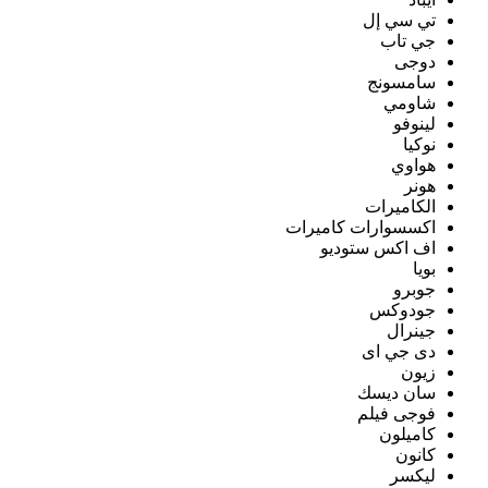
تي سي إل
جي تاب
دوجى
سامسونج
شاومي
لينوفو
نوكيا
هواوي
هونر
الكاميرات
اكسسوارات كاميرات
اف اكس ستوديو
بويا
جوبرو
جودوكس
جينرال
دى جي اى
زيون
سان ديسك
فوجى فيلم
كاميلون
كانون
ليكسر