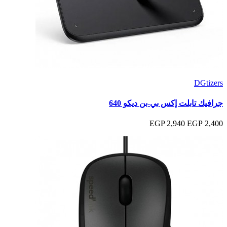
DGtizers
جرافيك تابلت إكس بي-بن ديكو 640
2,940 EGP
2,400 EGP