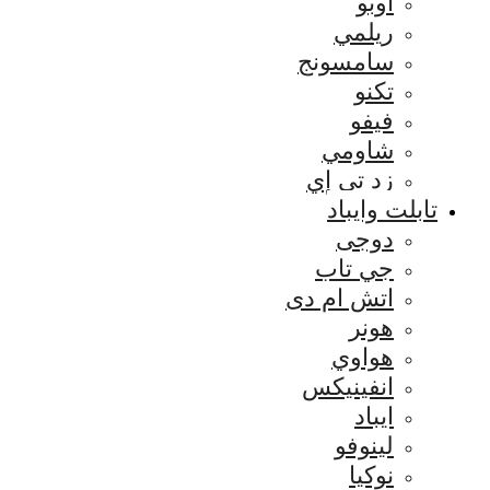
اوبو
ريلمي
سامسونج
تكنو
فيفو
شاومي
زد تي إي
تابلت وايباد
دوجى
جي تاب
اتش ام دى
هونر
هواوي
انفينيكس
ايباد
لينوفو
نوكيا