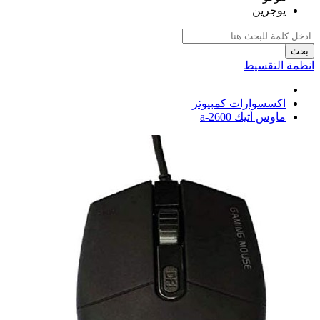
يوجرين
بحث
انظمة التقسيط
اكسسوارات كمبيوتر
ماوس أتيك a-2600