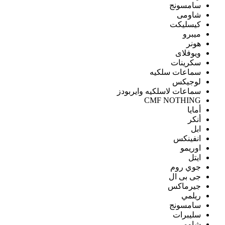
سامسونج
شاومى
كيسليكت
ميبرو
هونر
ويوفلاى
سكرينات
سماعات سلكيه
لوجيكس
سماعات لاسلكيه وايربودز
CMF NOTHING
أمايا
أنكر
ابل
انفينكس
اوريمو
ايتل
جوي روم
جى بى ال
جيرماكس
ريلمي
سامسونج
سليبرات
شاومى