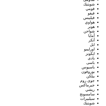
شويتيك
فومي
فيفو
فيليبس
هواوي
هونر
شواحن
أمايا
أنكر
ابل
اورايمو
ايكونز
بادى
باسى
باسيوس
بوروفون
بيلكن
جوى روم
جيرماكس
ريشي
سامسونج
سيلبيرات
شويتيك