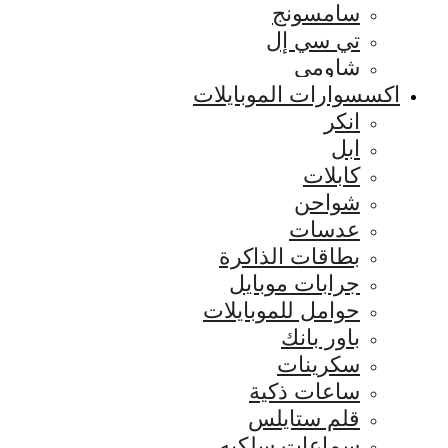
سامسونج
تي سي إل
شاومي
اكسسوارات الموبايلات
انكر
ابل
كابلات
شواحن
عدسات
بطاقات الذاكرة
جرابات موبايل
حوامل للموبايلات
باور بانك
سكرينات
ساعات ذكية
قلم ستايلس
سماعات سلكيه