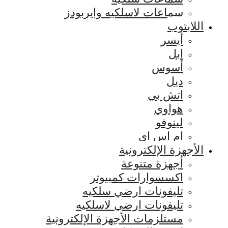
سماعات لاسلكيه وايربودز
اللابتوب
أيسر
ابل
أسوس
ديل
اتش بي
هواوي
لينوفو
ام اس اي
الأجهزة الإلكترونية
أجهزة متنوعة
اكسسوارات كمبيوتر
تليفونات ارضي سلكيه
تليفونات ارضي لاسلكيه
مستلزمات الأجهزة الإلكترونية