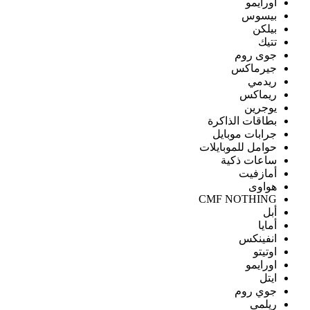
اورايمو
بيسوس
بيلكن
تتيك
جوى روم
جيرماكس
ريدمي
ريماكس
يوجرين
بطاقات الذاكرة
جرابات موبايل
حوامل للموبايلات
ساعات ذكية
أمازفيت
هواوى
CMF NOTHING
أبل
أمايا
انفينكس
اوتيتو
اورايمو
ايتل
جوي روم
ريلمى