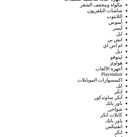
مكواة ومجفف الشعر
شاشات التلفزيون
اللابتوب
أسوس
أيسر
ابل
اتش بي
ام اس اي
ديل
لينوفو
هواوي
أجهزة الألعاب
Playstation
اكسسوارات الموبايلات
ابل
انكر
أنكر ساوندكور
باور بانك
شواحن
كابلات انكر
باور بانك
انفنيكس
انكر