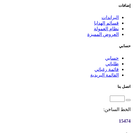
إضافات
البراندات
قسائم الهدايا
نظام العمولة
العروض المميزة
حسابي
حسابي
طلباتي
قائمة رغباتي
القائمة البريدية
اتصل بنا
الخط الساخن:
15474
مصر