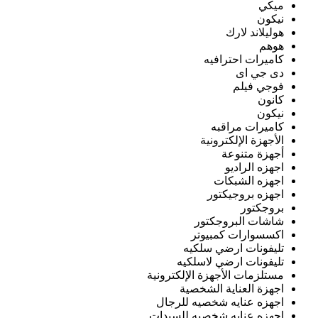
ميكي
نيكون
هوليلاند لارك
هوهم
كاميرات احترافيه
دى جي اى
فوجي فيلم
كانون
نيكون
كاميرات مراقبه
الأجهزة الإلكترونية
أجهزة متنوعة
اجهزه الراديو
اجهزه الشبكات
اجهزه بروجيكتور
بروجكتور
شاشات البروجكتور
اكسسوارات كمبيوتر
تليفونات ارضي سلكيه
تليفونات ارضي لاسلكيه
مستلزمات الأجهزة الإلكترونية
اجهزة العناية الشخصية
اجهزه عنايه شخصيه للرجال
اجهزه عنايه شخصيه للسيدات