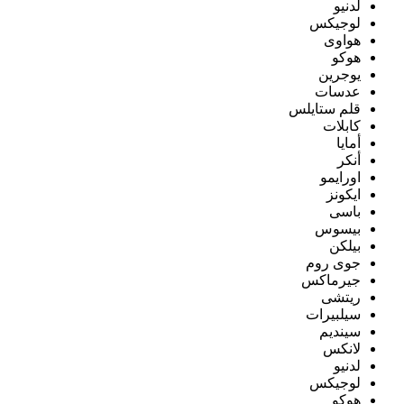
لدنيو
لوجيكس
هواوى
هوكو
يوجرين
عدسات
قلم ستايلس
كابلات
أمايا
أنكر
اورايمو
ايكونز
باسى
بيسوس
بيلكن
جوى روم
جيرماكس
ريتشى
سيلبيرات
سينديم
لانكس
لدنيو
لوجيكس
هوكو