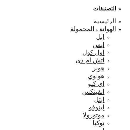
التصنيفات
الرئيسية
الهواتف المحمولة
ابل
ايس
اول كول
اتش ام دى
هونر
هواوي
اي كيو
انفينكس
ايتل
لينوفو
موتورولا
نوكيا