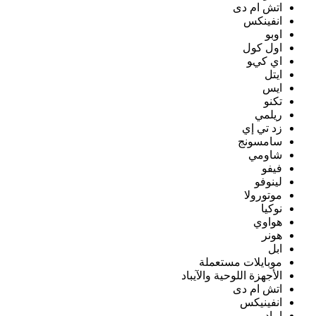
اتش ام دى
انفينكس
اوبو
اول كول
اي كيو
ايتل
ايس
تكنو
ريلمي
زد تي إي
سامسونج
شاومي
فيفو
لينوفو
موتورولا
نوكيا
هواوي
هونر
ابل
موبايلات مستعملة
الأجهزة اللوحية والآيباد
اتش ام دى
انفينيكس
ايباد