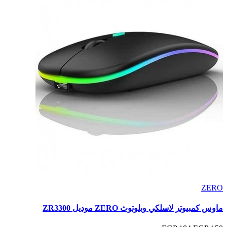
ZERO
ماوس كمبيوتر لاسلكي وبلوتوث ZERO موديل ZR3300