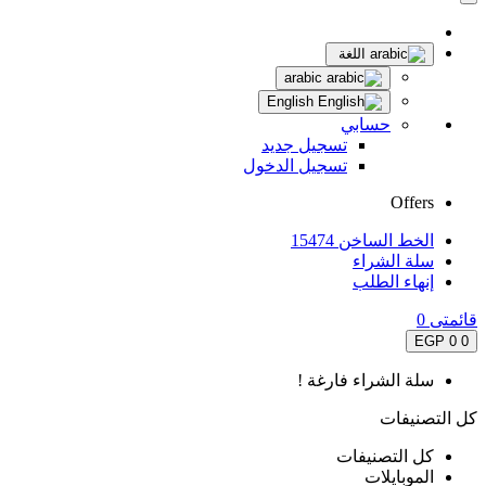
اللغة
arabic
English
حسابي
تسجيل جديد
تسجيل الدخول
Offers
الخط الساخن 15474
سلة الشراء
إنهاء الطلب
قائمتى
0
0 EGP
0
سلة الشراء فارغة !
كل التصنيفات
كل التصنيفات
الموبايلات