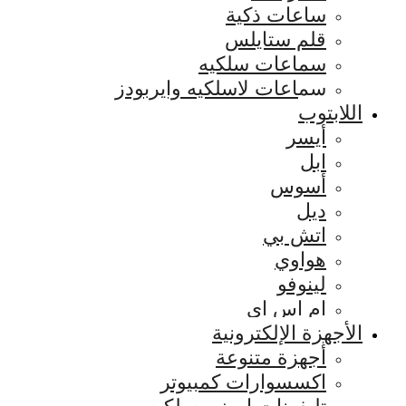
ساعات ذكية
قلم ستايلس
سماعات سلكيه
سماعات لاسلكيه وايربودز
اللابتوب
أيسر
ابل
أسوس
ديل
اتش بي
هواوي
لينوفو
ام اس اي
الأجهزة الإلكترونية
أجهزة متنوعة
اكسسوارات كمبيوتر