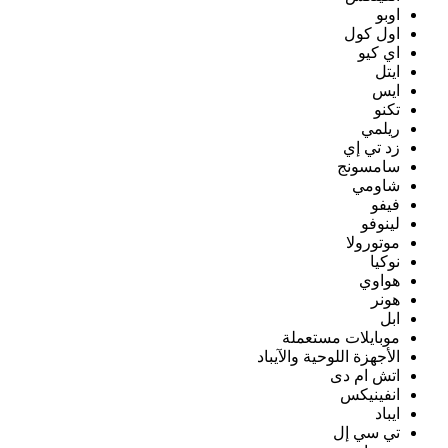
اوبو
اول كول
اي كيو
ايتل
ايس
تكنو
ريلمي
زد تي إي
سامسونج
شاومي
فيفو
لينوفو
موتورولا
نوكيا
هواوي
هونر
ابل
موبايلات مستعملة
الأجهزة اللوحية والآيباد
اتش ام دى
انفينيكس
ايباد
تي سي إل