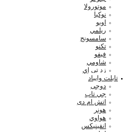
موتورولا
نوكيا
اوبو
ريلمي
سامسونج
تكنو
فيفو
شاومي
زد تي إي
تابلت وايباد
دوجى
جي تاب
اتش ام دى
هونر
هواوي
انفينيكس