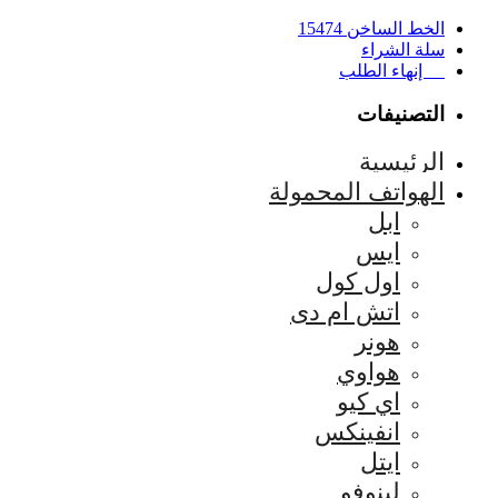
الخط الساخن 15474
سلة الشراء
إنهاء الطلب
التصنيفات
الرئيسية
الهواتف المحمولة
ابل
ايس
اول كول
اتش ام دى
هونر
هواوي
اي كيو
انفينكس
ايتل
لينوفو