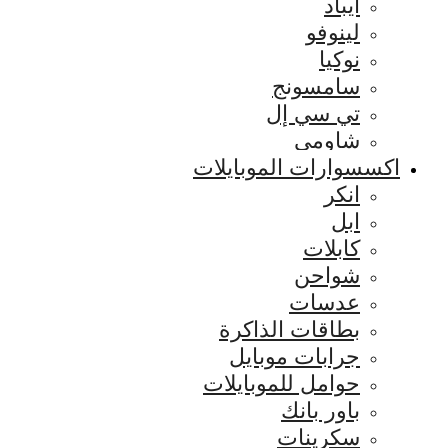
ايباد
لينوفو
نوكيا
سامسونج
تي سي إل
شاومي
اكسسوارات الموبايلات
انكر
ابل
كابلات
شواحن
عدسات
بطاقات الذاكرة
جرابات موبايل
حوامل للموبايلات
باور بانك
سكرينات