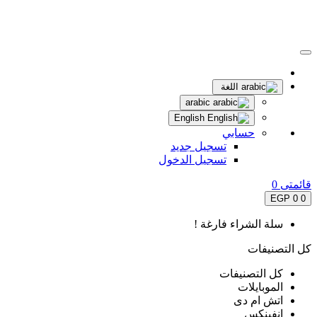
اللغة
arabic
English
حسابي
تسجيل جديد
تسجيل الدخول
قائمتى
0
0 EGP
0
سلة الشراء فارغة !
كل التصنيفات
كل التصنيفات
الموبايلات
اتش ام دى
انفينكس