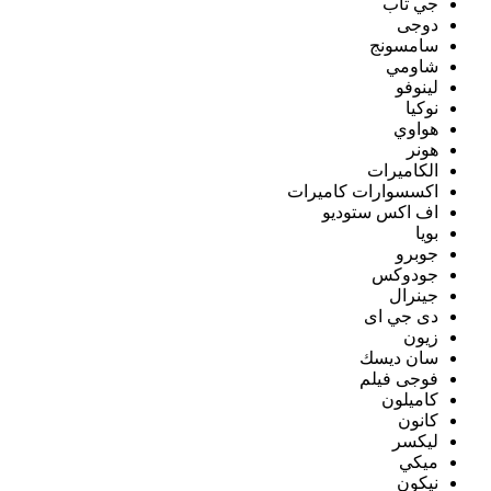
جي تاب
دوجى
سامسونج
شاومي
لينوفو
نوكيا
هواوي
هونر
الكاميرات
اكسسوارات كاميرات
اف اكس ستوديو
بويا
جوبرو
جودوكس
جينرال
دى جي اى
زيون
سان ديسك
فوجى فيلم
كاميلون
كانون
ليكسر
ميكي
نيكون