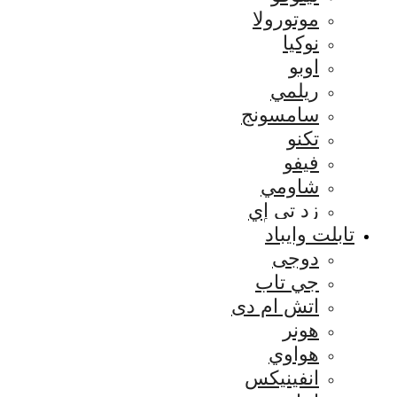
موتورولا
نوكيا
اوبو
ريلمي
سامسونج
تكنو
فيفو
شاومي
زد تي إي
تابلت وايباد
دوجى
جي تاب
اتش ام دى
هونر
هواوي
انفينيكس