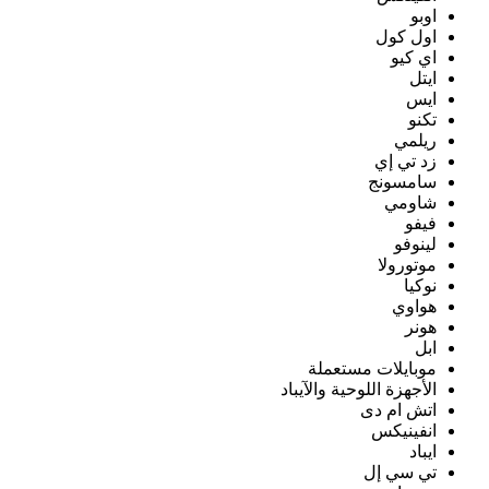
اوبو
اول كول
اي كيو
ايتل
ايس
تكنو
ريلمي
زد تي إي
سامسونج
شاومي
فيفو
لينوفو
موتورولا
نوكيا
هواوي
هونر
ابل
موبايلات مستعملة
الأجهزة اللوحية والآيباد
اتش ام دى
انفينيكس
ايباد
تي سي إل