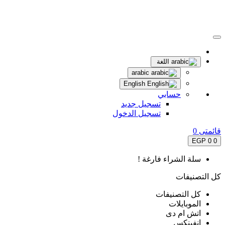
اللغة
arabic
English
حسابي
تسجيل جديد
تسجيل الدخول
قائمتى
0
0 EGP
0
سلة الشراء فارغة !
كل التصنيفات
كل التصنيفات
الموبايلات
اتش ام دى
انفينكس