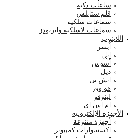
ساعات ذكية
قلم ستايلس
سماعات سلكيه
سماعات لاسلكيه وايربودز
اللابتوب
أيسر
ابل
أسوس
ديل
اتش بي
هواوي
لينوفو
ام اس اي
الأجهزة الإلكترونية
أجهزة متنوعة
اكسسوارات كمبيوتر