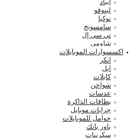
ايباد
لينوفو
نوكيا
سامسونج
تي سي إل
شاومي
اكسسوارات الموبايلات
انكر
ابل
كابلات
شواحن
عدسات
بطاقات الذاكرة
جرابات موبايل
حوامل للموبايلات
باور بانك
سكرينات