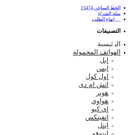
الخط الساخن 15474
سلة الشراء
إنهاء الطلب
التصنيفات
الرئيسية
الهواتف المحمولة
ابل
ايس
اول كول
اتش ام دى
هونر
هواوي
اي كيو
انفينكس
ايتل
لينوفو