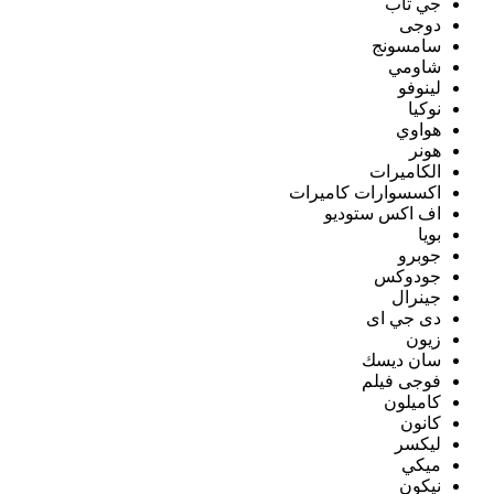
جي تاب
دوجى
سامسونج
شاومي
لينوفو
نوكيا
هواوي
هونر
الكاميرات
اكسسوارات كاميرات
اف اكس ستوديو
بويا
جوبرو
جودوكس
جينرال
دى جي اى
زيون
سان ديسك
فوجى فيلم
كاميلون
كانون
ليكسر
ميكي
نيكون