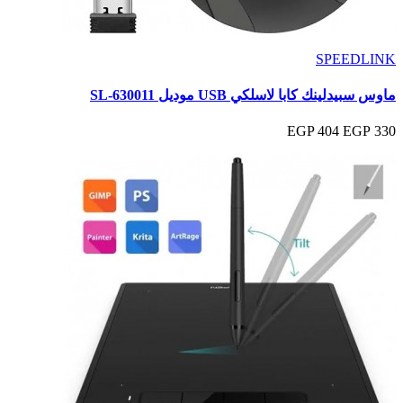
SPEEDLINK
ماوس سبيدلينك كابا لاسلكي USB موديل SL-630011
404 EGP
330 EGP