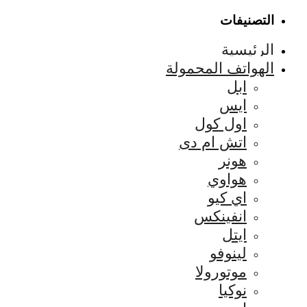
التصنيفات
الرئيسية
الهواتف المحمولة
ابل
ايس
اول كول
اتش ام دى
هونر
هواوي
اي كيو
انفينكس
ايتل
لينوفو
موتورولا
نوكيا