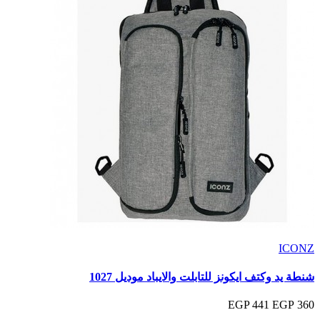
ICONZ
شنطة يد وكتف ايكونز للتابلت والايباد موديل 1027
441 EGP
360 EGP