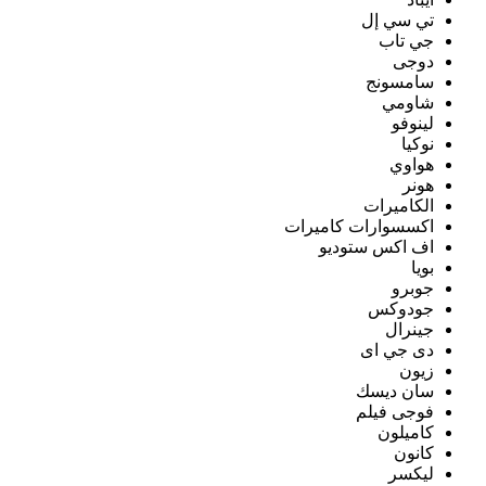
تي سي إل
جي تاب
دوجى
سامسونج
شاومي
لينوفو
نوكيا
هواوي
هونر
الكاميرات
اكسسوارات كاميرات
اف اكس ستوديو
بويا
جوبرو
جودوكس
جينرال
دى جي اى
زيون
سان ديسك
فوجى فيلم
كاميلون
كانون
ليكسر