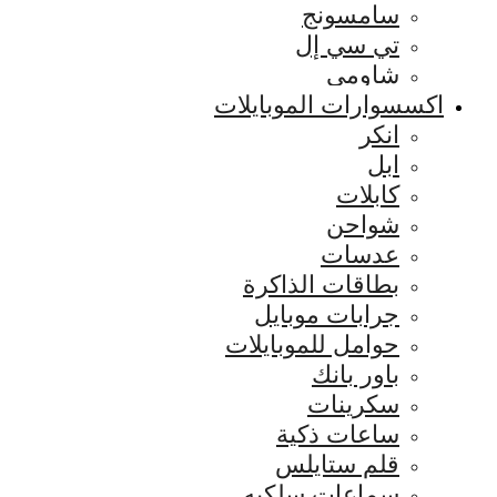
سامسونج
تي سي إل
شاومي
اكسسوارات الموبايلات
انكر
ابل
كابلات
شواحن
عدسات
بطاقات الذاكرة
جرابات موبايل
حوامل للموبايلات
باور بانك
سكرينات
ساعات ذكية
قلم ستايلس
سماعات سلكيه