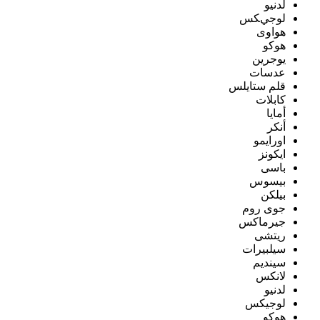
لدنيو
لوجيكس
هواوى
هوكو
يوجرين
عدسات
قلم ستايلس
كابلات
أمايا
أنكر
اورايمو
ايكونز
باسى
بيسوس
بيلكن
جوى روم
جيرماكس
ريتشى
سيلبيرات
سينديم
لانكس
لدنيو
لوجيكس
هوكو