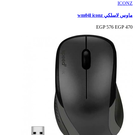
ICONZ
ماوس لاسلكي wm04l iconz
576 EGP
470 EGP