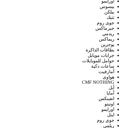
اورايمو
بيسوس
بيلكن
تتيك
جوى روم
جيرماكس
ريدمي
ريماكس
يوجرين
بطاقات الذاكرة
جرابات موبايل
حوامل للموبايلات
ساعات ذكية
أمازفيت
هواوى
CMF NOTHING
أبل
أمايا
انفينكس
اوتيتو
اورايمو
ايتل
جوي روم
ريلمى