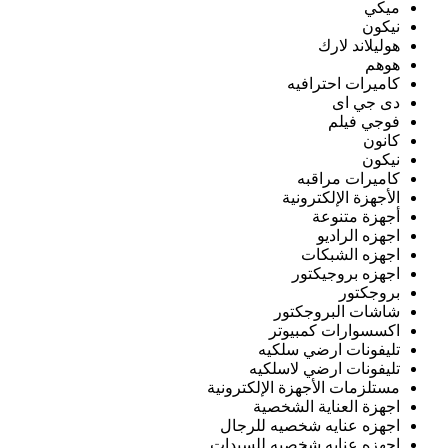
ميكي
نيكون
هوليلاند لارك
هوهم
كاميرات احترافيه
دى جي اى
فوجي فيلم
كانون
نيكون
كاميرات مراقبه
الأجهزة الإلكترونية
أجهزة متنوعة
اجهزه الراديو
اجهزه الشبكات
اجهزه بروجيكتور
بروجكتور
شاشات البروجكتور
اكسسوارات كمبيوتر
تليفونات ارضي سلكيه
تليفونات ارضي لاسلكيه
مستلزمات الأجهزة الإلكترونية
اجهزة العناية الشخصية
اجهزه عنايه شخصيه للرجال
اجهزه عنايه شخصيه للسيدات