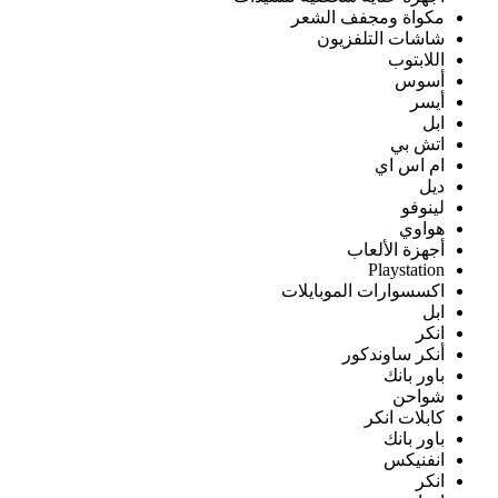
مكواة ومجفف الشعر
شاشات التلفزيون
اللابتوب
أسوس
أيسر
ابل
اتش بي
ام اس اي
ديل
لينوفو
هواوي
أجهزة الألعاب
Playstation
اكسسوارات الموبايلات
ابل
انكر
أنكر ساوندكور
باور بانك
شواحن
كابلات انكر
باور بانك
انفنيكس
انكر