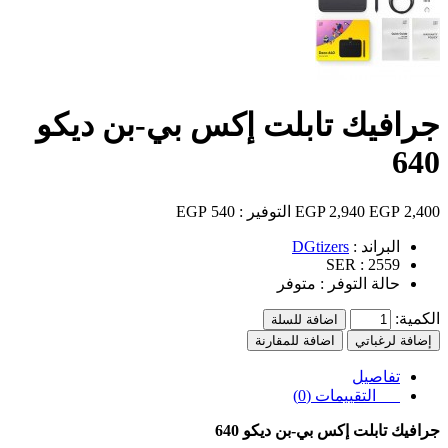
جرافيك تابلت إكس بي-بن ديكو
640
2,400 EGP
2,940 EGP
التوفير :
540 EGP
البراند :
DGtizers
SER :
2559
حالة التوفر :
متوفر
الكمية:
اضافة للسلة
إضافة لرغباتي
اضافة للمقارنة
تفاصيل
التقييمات (0)
جرافيك تابلت إكس بي-بن ديكو 640