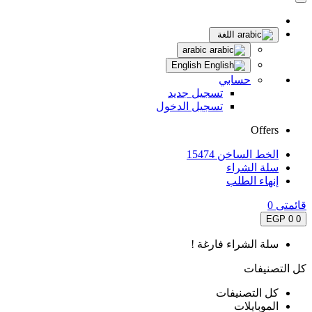
اللغة
arabic
English
حسابي
تسجيل جديد
تسجيل الدخول
Offers
الخط الساخن 15474
سلة الشراء
إنهاء الطلب
قائمتى
0
0 EGP
0
سلة الشراء فارغة !
كل التصنيفات
كل التصنيفات
الموبايلات