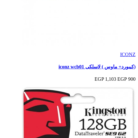
ICONZ
(كيبورد+ ماوس ) لاسلكى iconz wcb01
1,103 EGP
900 EGP