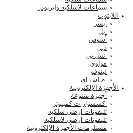
سماعات لاسلكيه وايربودز
اللابتوب
أيسر
ابل
أسوس
ديل
اتش بي
هواوي
لينوفو
ام اس اي
الأجهزة الإلكترونية
أجهزة متنوعة
اكسسوارات كمبيوتر
تليفونات ارضي سلكيه
تليفونات ارضي لاسلكيه
مستلزمات الأجهزة الإلكترونية