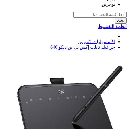
يوجرين
بحث
انظمة التقسيط
اكسسوارات كمبيوتر
جرافيك تابلت إكس بي-بن ديكو 640