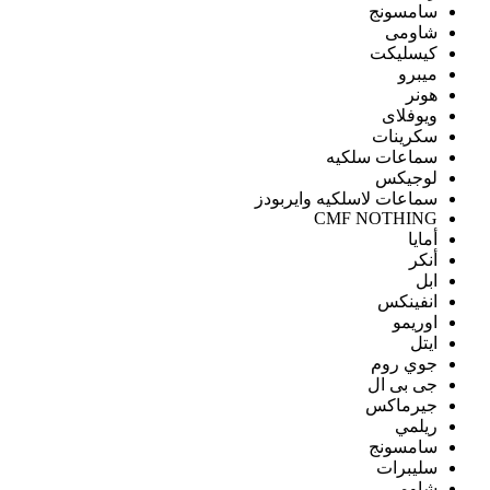
سامسونج
شاومى
كيسليكت
ميبرو
هونر
ويوفلاى
سكرينات
سماعات سلكيه
لوجيكس
سماعات لاسلكيه وايربودز
CMF NOTHING
أمايا
أنكر
ابل
انفينكس
اوريمو
ايتل
جوي روم
جى بى ال
جيرماكس
ريلمي
سامسونج
سليبرات
شاومى