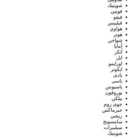
شويتيك
فومي
فيفو
فيليبس
هواوي
هونر
شواحن
أمايا
أنكر
ابل
اورايمو
ايكونز
بادى
باسى
باسيوس
بوروفون
بيلكن
جوى روم
جيرماكس
ريشي
سامسونج
سيلبيرات
شويتيك