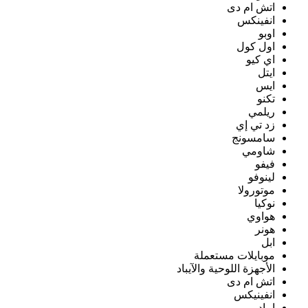
اتش ام دى
انفينكس
اوبو
اول كول
اي كيو
ايتل
ايس
تكنو
ريلمي
زد تي إي
سامسونج
شاومي
فيفو
لينوفو
موتورولا
نوكيا
هواوي
هونر
ابل
موبايلات مستعملة
الأجهزة اللوحية والآيباد
اتش ام دى
انفينيكس
ايباد