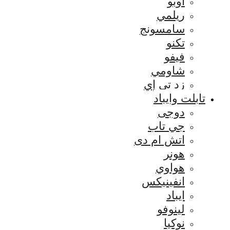
اوبو
ريلمي
سامسونج
تكنو
فيفو
شاومي
زد تي إي
تابلت وايباد
دوجى
جي تاب
اتش ام دى
هونر
هواوي
انفينيكس
ايباد
لينوفو
نوكيا