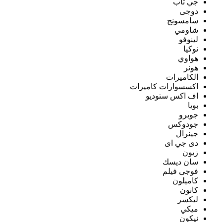
جي تاب
دوجى
سامسونج
شاومي
لينوفو
نوكيا
هواوي
هونر
الكاميرات
اكسسوارات كاميرات
اف اكس ستوديو
بويا
جوبرو
جودوكس
جينرال
دى جي اى
زيون
سان ديسك
فوجى فيلم
كاميلون
كانون
ليكسر
ميكي
نيكون