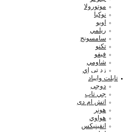
موتورولا
نوكيا
اوبو
ريلمي
سامسونج
تكنو
فيفو
شاومي
زد تي إي
تابلت وايباد
دوجى
جي تاب
اتش ام دى
هونر
هواوي
انفينيكس