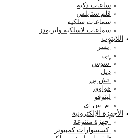
ساعات ذكية
قلم ستايلس
سماعات سلكيه
سماعات لاسلكيه وايربودز
اللابتوب
أيسر
ابل
أسوس
ديل
اتش بي
هواوي
لينوفو
ام اس اي
الأجهزة الإلكترونية
أجهزة متنوعة
اكسسوارات كمبيوتر