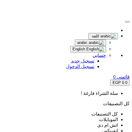
اللغة
arabic
English
حسابي
تسجيل جديد
تسجيل الدخول
قائمتى
0
0 EGP
0
سلة الشراء فارغة !
كل التصنيفات
كل التصنيفات
الموبايلات
اتش ام دى
انفينكس