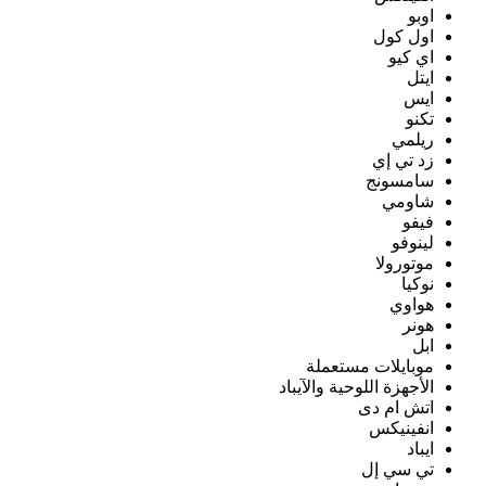
اوبو
اول كول
اي كيو
ايتل
ايس
تكنو
ريلمي
زد تي إي
سامسونج
شاومي
فيفو
لينوفو
موتورولا
نوكيا
هواوي
هونر
ابل
موبايلات مستعملة
الأجهزة اللوحية والآيباد
اتش ام دى
انفينيكس
ايباد
تي سي إل