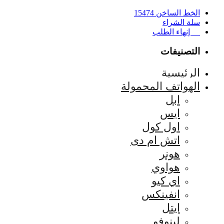
الخط الساخن 15474
سلة الشراء
إنهاء الطلب
التصنيفات
الرئيسية
الهواتف المحمولة
ابل
ايس
اول كول
اتش ام دى
هونر
هواوي
اي كيو
انفينكس
ايتل
لينوفو