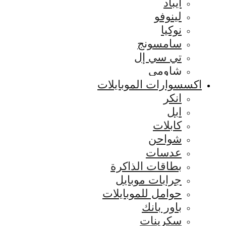
ايباد
لينوفو
نوكيا
سامسونج
تي سي إل
شاومي
اكسسوارات الموبايلات
انكر
ابل
كابلات
شواحن
عدسات
بطاقات الذاكرة
جرابات موبايل
حوامل للموبايلات
باور بانك
سكرينات