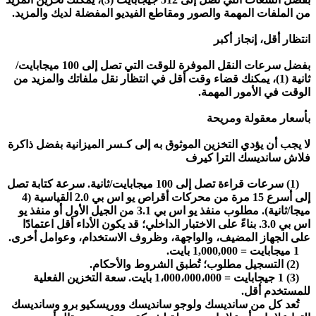
من الملفات المهمة والصور ومقاطع الفيديو المفضلة لديك والمزيد.
انتظار أقل، إنجاز أكبر
بفضل سرعات النقل الموفرة للوقت التي تصل إلى 100 ميجابايت/
ثانية (1)، يمكنك قضاء وقت أقل في انتظار نقل ملفاتك والمزيد من
الوقت في الأمور المهمة.
بأسعار معقولة ومريحة
لا يجب أن يؤدي التخزين الموثوق به إلى كـسر الميزانية بفضل ذاكرة
فلاش سانديسك الترا كيرف
(1) سرعات قراءة تصل إلى 100 ميجابايت/ثانية. سرعة كتابة تصل
إلى أسرع 15 مرة من محركات أقراص يو اس بي 2.0 القياسية (4
ميجا/ثانية). مطلوب منفذ يو اس بي 3.1 من الجيل الأول أو منفذ يو
اس بي 3.0. بناءً على الاختبار الداخلي؛ قد يكون الأداء أقل اعتمادًا
على الجهاز المضيف، والواجهة، وظروف الاستخدام، وعوامل أخرى.
1 ميجابايت = 1,000,000 بايت.
(2) التسجيل مطلوب؛ تُطبق الشروط والأحكام.
(3) 1 جيجابايت = 1،000،000،000 بايت. سعة التخزين الفعلية
للمستخدم أقل.
تُعد كل من سانديسك ولوجو سانديسك ووريسكيو برو وسانديسك