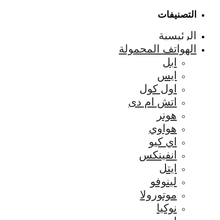
التصنيفات
الرئيسية
الهواتف المحمولة
ابل
ايس
اول كول
اتش ام دى
هونر
هواوي
اي كيو
انفينكس
ايتل
لينوفو
موتورولا
نوكيا