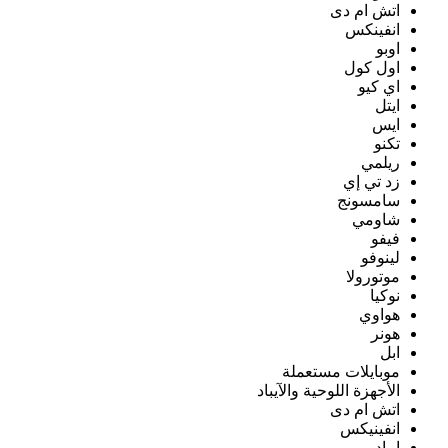
اتش ام دى
انفينكس
اوبو
اول كول
اي كيو
ايتل
ايس
تكنو
ريلمي
زد تي إي
سامسونج
شاومي
فيفو
لينوفو
موتورولا
نوكيا
هواوي
هونر
ابل
موبايلات مستعملة
الأجهزة اللوحية والآيباد
اتش ام دى
انفينيكس
ايباد