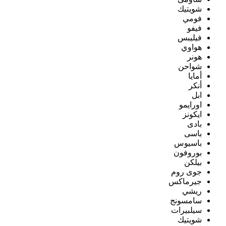
شويتيك
فومي
فيفو
فيليبس
هواوي
هونر
شواحن
أمايا
أنكر
ابل
اورايمو
ايكونز
بادى
باسى
باسيوس
بوروفون
بيلكن
جوى روم
جيرماكس
ريشي
سامسونج
سيلبيرات
شويتيك