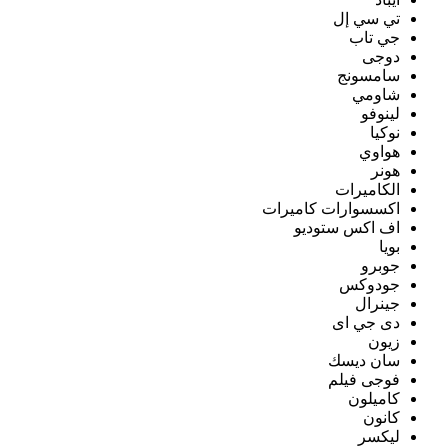
تي سي إل
جي تاب
دوجى
سامسونج
شاومي
لينوفو
نوكيا
هواوي
هونر
الكاميرات
اكسسوارات كاميرات
اف اكس ستوديو
بويا
جوبرو
جودوكس
جينرال
دى جي اى
زيون
سان ديسك
فوجى فيلم
كاميلون
كانون
ليكسر