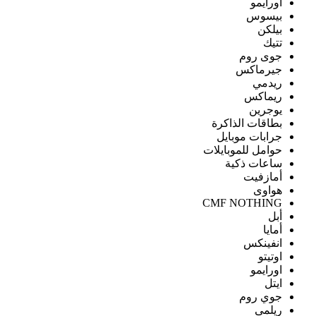
اورايمو
بيسوس
بيلكن
تتيك
جوى روم
جيرماكس
ريدمي
ريماكس
يوجرين
بطاقات الذاكرة
جرابات موبايل
حوامل للموبايلات
ساعات ذكية
أمازفيت
هواوى
CMF NOTHING
أبل
أمايا
انفينكس
اوتيتو
اورايمو
ايتل
جوي روم
ريلمى