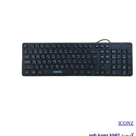
ICONZ
كيبورد usb iconz kb02