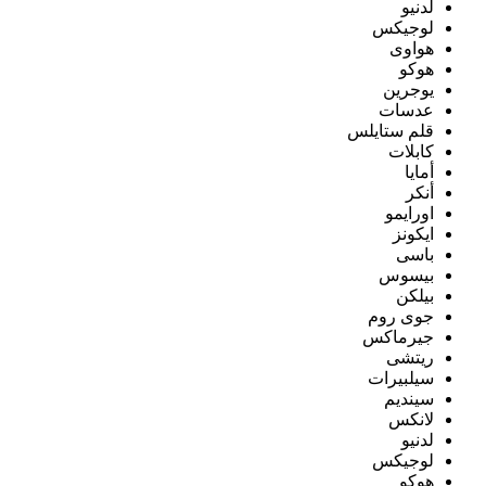
لدنيو
لوجيكس
هواوى
هوكو
يوجرين
عدسات
قلم ستايلس
كابلات
أمايا
أنكر
اورايمو
ايكونز
باسى
بيسوس
بيلكن
جوى روم
جيرماكس
ريتشى
سيلبيرات
سينديم
لانكس
لدنيو
لوجيكس
هوكو