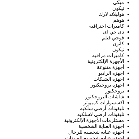
ميكي
نيكون
هوليلاند لارك
هوهم
كاميرات احترافيه
دى جي اى
فوجي فيلم
كانون
نيكون
كاميرات مراقبه
الأجهزة الإلكترونية
أجهزة متنوعة
اجهزه الراديو
اجهزه الشبكات
اجهزه بروجيكتور
بروجكتور
شاشات البروجكتور
اكسسوارات كمبيوتر
تليفونات ارضي سلكيه
تليفونات ارضي لاسلكيه
مستلزمات الأجهزة الإلكترونية
اجهزة العناية الشخصية
اجهزه عنايه شخصيه للرجال
اجهزه عنايه شخصيه للسيدات