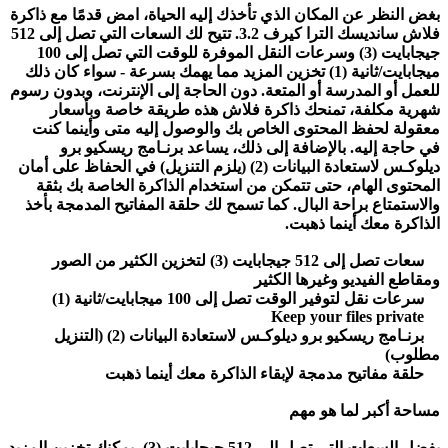
بغض النظر عن المكان الذي تأخذك إليه الحياة، امض قدمًا مع ذاكرة
فلاش سانديسك الترا كيرف 3.2. تتيح لك السعات التي تصل إلى 512
جيجابايت (3) وسرعات النقل الموفرة للوقت التي تصل إلى 100
ميجابايت/ثانية (1) تخزين المزيد مما يهمك بسرعة - سواء كان ذلك
للعمل أو المدرسة أو المتعة. دون الحاجة إلى الإنترنت، وبدون رسوم
شهرية مكلفة، تمنحك ذاكرة فلاش هذه طريقة خاصة وبأسعار
معقولة لحفظ المحتوى الخاص بك والوصول إليه متى وأينما كنت
في حاجة إليه. بالإضافة إلى ذلك، يساعد برنـامج ريسكيو برو
ديلوكـس لاستعادة البيانات (2) (يلزم التنزيل) في الحفاظ على أمان
المحتوى الهام، حتى تتمكن من استخدام الذاكرة الخاصة بك بثقة
والاستمتاع براحة البال. كما تسمح لك حلقة المفاتيح المدمجة بأخذ
الذاكرة معك أينما ذهبت.
سعات تصل إلى 512 جيجابايت (3) لتخزين الكثير من الصور
ومقاطع الفيديو وغيرها الكثير
سرعات نقل لتوفير الوقت تصل إلى 100 ميجابايت/ثانية (1)
Keep your files private
برنـامج ريسكيو برو ديلوكـس لاستعادة البيانات (2) (التنزيل
مطلوب)
حلقة مفاتيح مدمجة لإبقاء الذاكرة معك أينما ذهبت
مساحة أكبر لما هو مهم
بفضل السعات التي تصل إلى 512 جيجابايت (3)، يمكنك تخزين المزيد