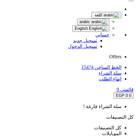
اللغة
arabic
English
حسابي
تسجيل جديد
تسجيل الدخول
Offers
الخط الساخن 15474
سلة الشراء
إنهاء الطلب
قائمتى
0
0 EGP
0
سلة الشراء فارغة !
كل التصنيفات
كل التصنيفات
الموبايلات