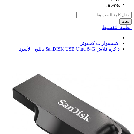
يوجرين
بحث
انظمة التقسيط
اكسسوارات كمبيوتر
ذاكرة فلاش SanDISK USB Ultra 64G باللون الأسود