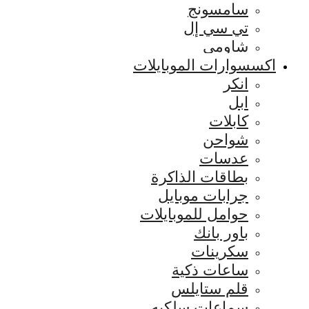
سامسونج
تي سي إل
شاومي
اكسسوارات الموبايلات
انكر
ابل
كابلات
شواحن
عدسات
بطاقات الذاكرة
جرابات موبايل
حوامل للموبايلات
باور بانك
سكرينات
ساعات ذكية
قلم ستايلس
سماعات سلكيه