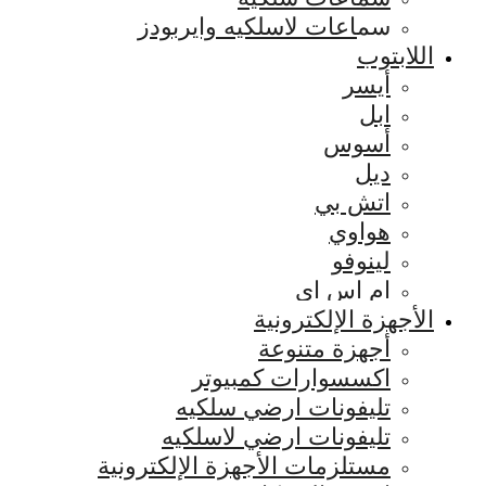
سماعات لاسلكيه وايربودز
اللابتوب
أيسر
ابل
أسوس
ديل
اتش بي
هواوي
لينوفو
ام اس اي
الأجهزة الإلكترونية
أجهزة متنوعة
اكسسوارات كمبيوتر
تليفونات ارضي سلكيه
تليفونات ارضي لاسلكيه
مستلزمات الأجهزة الإلكترونية