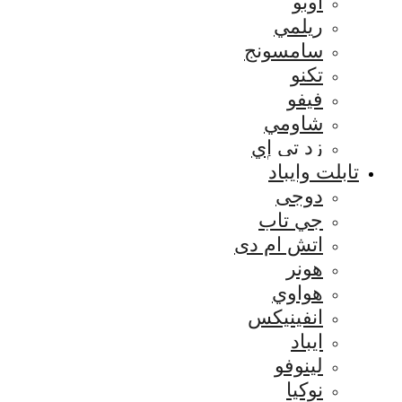
اوبو
ريلمي
سامسونج
تكنو
فيفو
شاومي
زد تي إي
تابلت وايباد
دوجى
جي تاب
اتش ام دى
هونر
هواوي
انفينيكس
ايباد
لينوفو
نوكيا