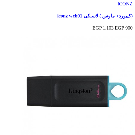
ICONZ
(كيبورد+ ماوس ) لاسلكى iconz wcb01
1,103 EGP
900 EGP