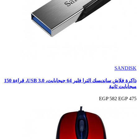
SANDISK
ذاكرة فلاش سانديسك الترا فلير 64 جيجابايت، USB 3.0، قراءة 150
ميجابايت ثانية
582 EGP
475 EGP