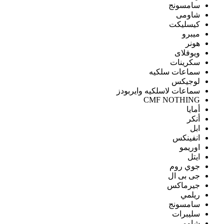
سامسونج
شاومى
كيسليكت
ميبرو
هونر
ويوفلاى
سكرينات
سماعات سلكيه
لوجيكس
سماعات لاسلكيه وايربودز
CMF NOTHING
أمايا
أنكر
ابل
انفينكس
اوريمو
ايتل
جوي روم
جى بى ال
جيرماكس
ريلمي
سامسونج
سليبرات
شاومى