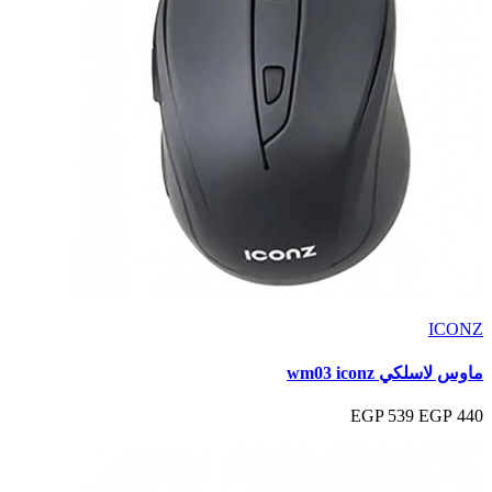
ICONZ
ماوس لاسلكي wm03 iconz
539 EGP
440 EGP