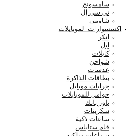
سامسونج
تي سي إل
شاومي
اكسسوارات الموبايلات
انكر
ابل
كابلات
شواحن
عدسات
بطاقات الذاكرة
جرابات موبايل
حوامل للموبايلات
باور بانك
سكرينات
ساعات ذكية
قلم ستايلس
سماعات سلكيه