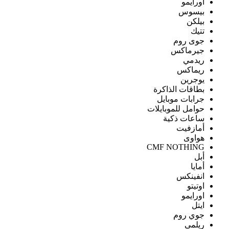
اورايمو
بيسوس
بيلكن
تتيك
جوى روم
جيرماكس
ريدمي
ريماكس
يوجرين
بطاقات الذاكرة
جرابات موبايل
حوامل للموبايلات
ساعات ذكية
أمازفيت
هواوى
CMF NOTHING
أبل
أمايا
انفينكس
اوتيتو
اورايمو
ايتل
جوي روم
ريلمى