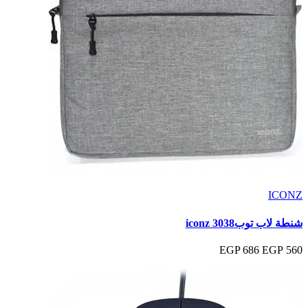
ICONZ
شنطة لاب توب3038 iconz
686 EGP
560 EGP