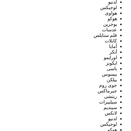
لدنيو
لوجيكس
هواوى
هوكو
يوجرين
عدسات
قلم ستايلس
كابلات
أمايا
أنكر
اورايمو
ايكونز
باسى
بيسوس
بيلكن
جوى روم
جيرماكس
ريتشى
سيلبيرات
سينديم
لانكس
لدنيو
لوجيكس
هوكو