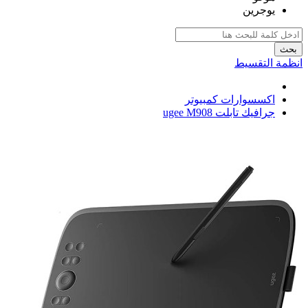
يوجرين
بحث
انظمة التقسيط
اكسسوارات كمبيوتر
جرافيك تابلت ugee M908