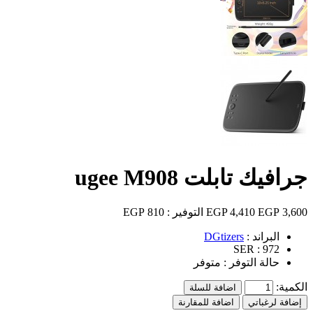
جرافيك تابلت ugee M908
3,600 EGP
4,410 EGP
التوفير :
810 EGP
البراند :
DGtizers
SER :
972
حالة التوفر :
متوفر
الكمية:
اضافة للسلة
إضافة لرغباتي
اضافة للمقارنة