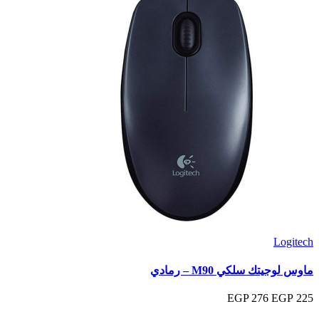
Logitech
ماوس لوجيتك سلكي M90 – رمادي
276 EGP
225 EGP