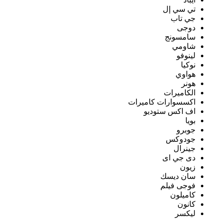
تي سي إل
جي تاب
دوجى
سامسونج
شاومي
لينوفو
نوكيا
هواوي
هونر
الكاميرات
اكسسوارات كاميرات
اف اكس ستوديو
بويا
جوبرو
جودوكس
جينرال
دى جي اى
زيون
سان ديسك
فوجى فيلم
كاميلون
كانون
ليكسر