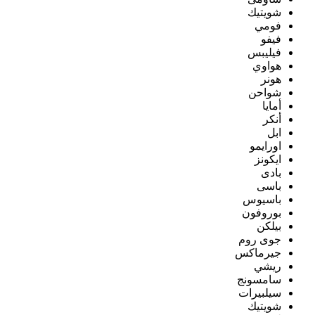
شويتيك
فومي
فيفو
فيليبس
هواوي
هونر
شواحن
أمايا
أنكر
ابل
اورايمو
ايكونز
بادى
باسى
باسيوس
بوروفون
بيلكن
جوى روم
جيرماكس
ريشي
سامسونج
سيلبيرات
شويتيك