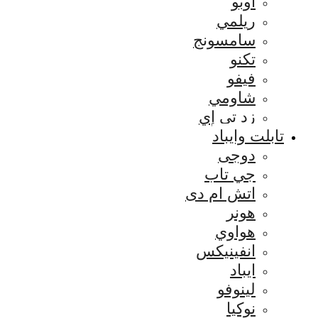
اوبو
ريلمي
سامسونج
تكنو
فيفو
شاومي
زد تي إي
تابلت وايباد
دوجى
جي تاب
اتش ام دى
هونر
هواوي
انفينيكس
ايباد
لينوفو
نوكيا