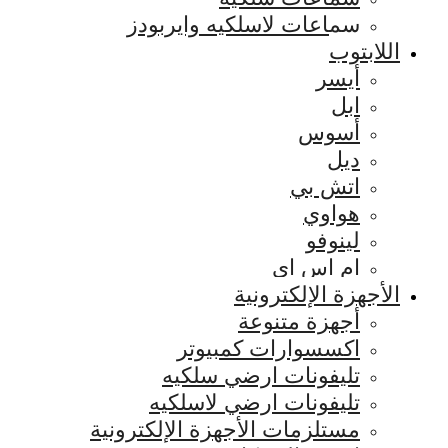
سماعات لاسلكيه وايربودز
اللابتوب
أيسر
ابل
أسوس
ديل
اتش بي
هواوي
لينوفو
ام اس اي
الأجهزة الإلكترونية
أجهزة متنوعة
اكسسوارات كمبيوتر
تليفونات ارضي سلكيه
تليفونات ارضي لاسلكيه
مستلزمات الأجهزة الإلكترونية