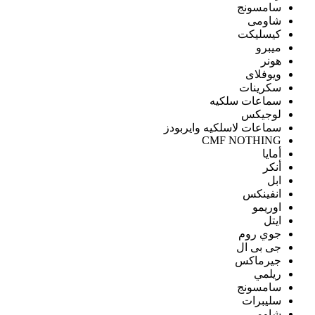
سامسونج
شاومى
كيسليكت
ميبرو
هونر
ويوفلاى
سكرينات
سماعات سلكيه
لوجيكس
سماعات لاسلكيه وايربودز
CMF NOTHING
أمايا
أنكر
ابل
انفينكس
اوريمو
ايتل
جوي روم
جى بى ال
جيرماكس
ريلمي
سامسونج
سليبرات
شاومى