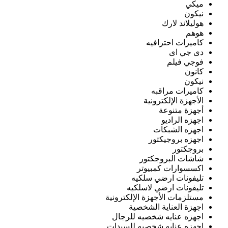
ميكي
نيكون
هوليلاند لارك
هوهم
كاميرات احترافيه
دى جي اى
فوجي فيلم
كانون
نيكون
كاميرات مراقبه
الأجهزة الإلكترونية
أجهزة متنوعة
اجهزه الراديو
اجهزه الشبكات
اجهزه بروجيكتور
بروجكتور
شاشات البروجكتور
اكسسوارات كمبيوتر
تليفونات ارضي سلكيه
تليفونات ارضي لاسلكيه
مستلزمات الأجهزة الإلكترونية
اجهزة العناية الشخصية
اجهزه عنايه شخصيه للرجال
اجهزه عنايه شخصيه للسيدات