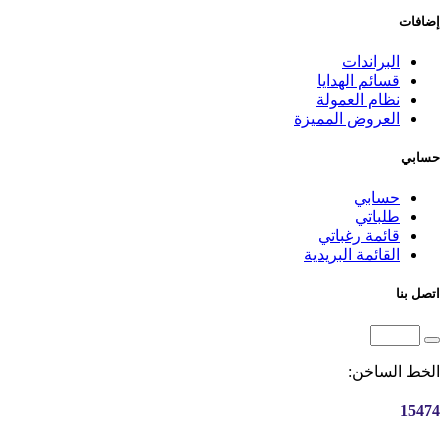
إضافات
البراندات
قسائم الهدايا
نظام العمولة
العروض المميزة
حسابي
حسابي
طلباتي
قائمة رغباتي
القائمة البريدية
اتصل بنا
الخط الساخن:
15474