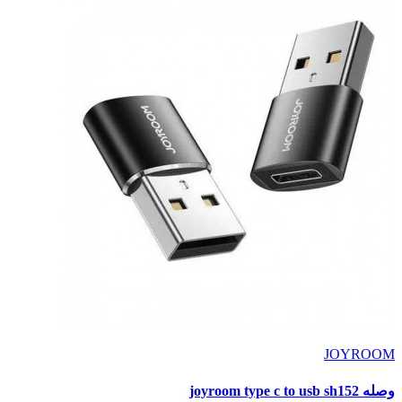
JOYROOM
وصله joyroom type c to usb sh152