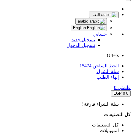
اللغة
arabic
English
حسابي
تسجيل جديد
تسجيل الدخول
Offers
الخط الساخن 15474
سلة الشراء
إنهاء الطلب
قائمتى
0
0 EGP
0
سلة الشراء فارغة !
كل التصنيفات
كل التصنيفات
الموبايلات