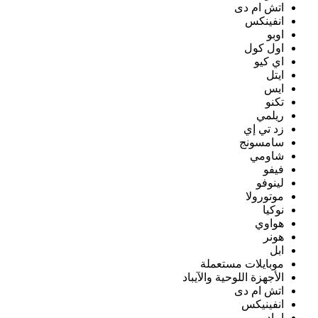
اتش ام دى
انفينكس
اوبو
اول كول
اي كيو
ايتل
ايس
تكنو
ريلمي
زد تي إي
سامسونج
شاومي
فيفو
لينوفو
موتورولا
نوكيا
هواوي
هونر
ابل
موبايلات مستعملة
الأجهزة اللوحية والآيباد
اتش ام دى
انفينيكس
ايباد