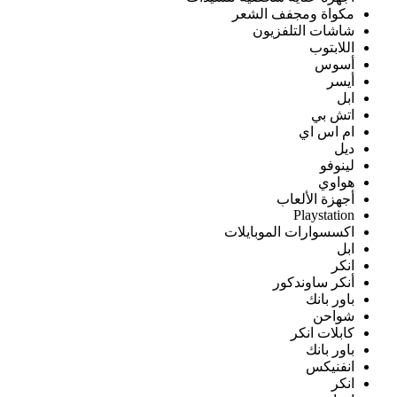
مكواة ومجفف الشعر
شاشات التلفزيون
اللابتوب
أسوس
أيسر
ابل
اتش بي
ام اس اي
ديل
لينوفو
هواوي
أجهزة الألعاب
Playstation
اكسسوارات الموبايلات
ابل
انكر
أنكر ساوندكور
باور بانك
شواحن
كابلات انكر
باور بانك
انفنيكس
انكر