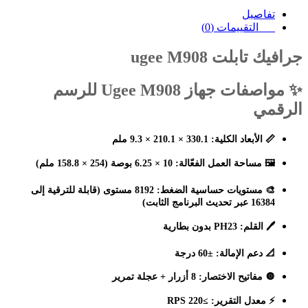
تفاصيل
التقييمات (0)
جرافيك تابلت ugee M908
✨ مواصفات جهاز Ugee M908 للرسم
الرقمي
📏 الأبعاد الكلية:
330.1 × 210.1 × 9.3 ملم
🖼️ مساحة العمل الفعّالة:
10 × 6.25 بوصة (254 × 158.8 ملم)
🎨 مستويات حساسية الضغط:
8192 مستوى (قابلة للترقية إلى
16384 عبر تحديث البرنامج الثابت)
🖊️ القلم:
PH23 بدون بطارية
📐 دعم الإمالة:
±60 درجة
🔘 مفاتيح الاختصار:
8 أزرار + عجلة تمرير
⚡ معدل التقرير:
≥220 RPS