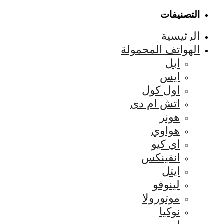
التصنيفات
الرئيسية
الهواتف المحمولة
ابل
ايس
اول كول
اتش ام دى
هونر
هواوي
اي كيو
انفينكس
ايتل
لينوفو
موتورولا
نوكيا