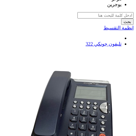
يوجرين
بحث
انظمة التقسيط
تليفون جونكي 322