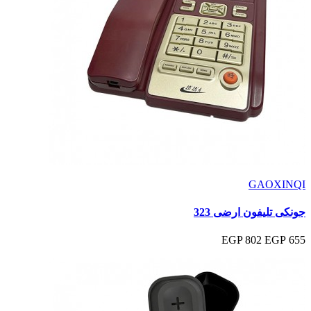
GAOXINQI
جونكى تليفون ارضى 323
802 EGP
655 EGP