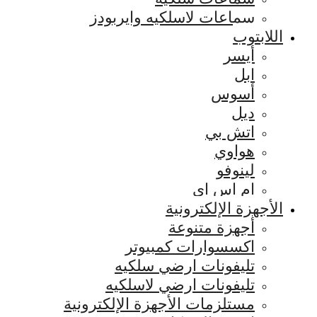
سماعات لاسلكيه وايربودز
اللابتوب
أيسر
ابل
أسوس
ديل
اتش بي
هواوي
لينوفو
ام اس اي
الأجهزة الإلكترونية
أجهزة متنوعة
اكسسوارات كمبيوتر
تليفونات ارضي سلكيه
تليفونات ارضي لاسلكيه
مستلزمات الأجهزة الإلكترونية