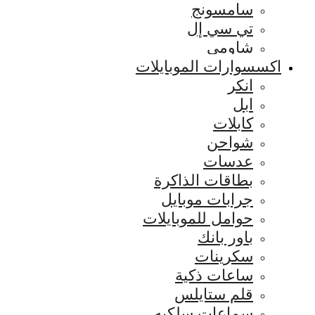
سامسونج
تي سي إل
شاومي
اكسسوارات الموبايلات
انكر
ابل
كابلات
شواحن
عدسات
بطاقات الذاكرة
جرابات موبايل
حوامل للموبايلات
باور بانك
سكرينات
ساعات ذكية
قلم ستايلس
سماعات سلكيه