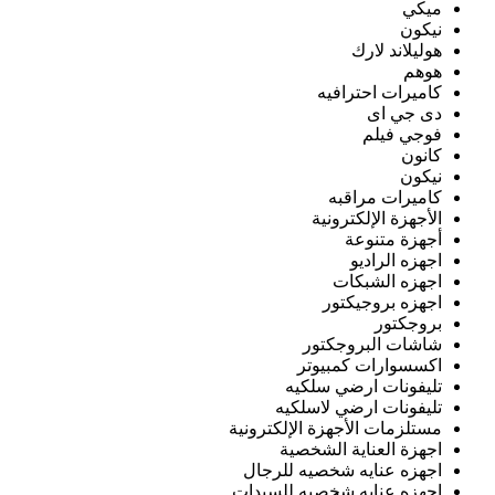
ميكي
نيكون
هوليلاند لارك
هوهم
كاميرات احترافيه
دى جي اى
فوجي فيلم
كانون
نيكون
كاميرات مراقبه
الأجهزة الإلكترونية
أجهزة متنوعة
اجهزه الراديو
اجهزه الشبكات
اجهزه بروجيكتور
بروجكتور
شاشات البروجكتور
اكسسوارات كمبيوتر
تليفونات ارضي سلكيه
تليفونات ارضي لاسلكيه
مستلزمات الأجهزة الإلكترونية
اجهزة العناية الشخصية
اجهزه عنايه شخصيه للرجال
اجهزه عنايه شخصيه للسيدات