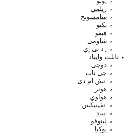
اوبو
ريلمي
سامسونج
تكنو
فيفو
شاومي
زد تي إي
تابلت وايباد
دوجى
جي تاب
اتش ام دى
هونر
هواوي
انفينيكس
ايباد
لينوفو
نوكيا