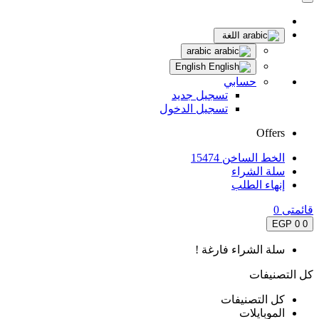
اللغة
arabic
English
حسابي
تسجيل جديد
تسجيل الدخول
Offers
الخط الساخن 15474
سلة الشراء
إنهاء الطلب
قائمتى
0
0 EGP
0
سلة الشراء فارغة !
كل التصنيفات
كل التصنيفات
الموبايلات