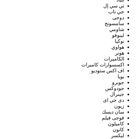
تي سي إل
جي تاب
دوجى
سامسونج
شاومي
لينوفو
نوكيا
هواوي
هونر
الكاميرات
اكسسوارات كاميرات
اف اكس ستوديو
بويا
جوبرو
جودوكس
جينرال
دى جي اى
زيون
سان ديسك
فوجى فيلم
كاميلون
كانون
ليكسر