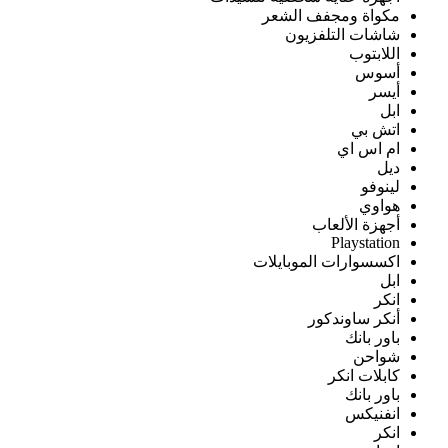
مكواة ومجفف الشعر
شاشات التلفزيون
اللابتوب
أسوس
أيسر
ابل
اتش بي
ام اس اي
ديل
لينوفو
هواوي
أجهزة الألعاب
Playstation
اكسسوارات الموبايلات
ابل
انكر
أنكر ساوندكور
باور بانك
شواحن
كابلات انكر
باور بانك
انفنيكس
انكر