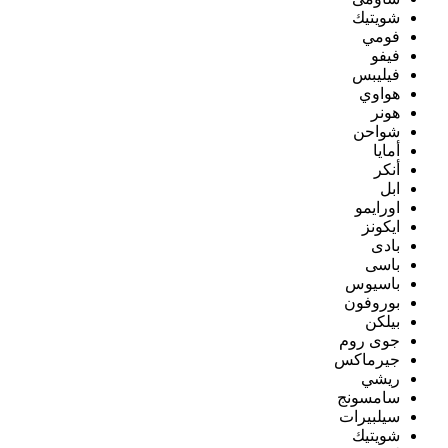
شويتيك
فومي
فيفو
فيليبس
هواوي
هونر
شواحن
أمايا
أنكر
ابل
اورايمو
ايكونز
بادى
باسى
باسيوس
بوروفون
بيلكن
جوى روم
جيرماكس
ريشي
سامسونج
سيلبيرات
شويتيك