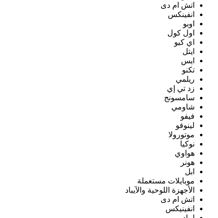
اتش ام دى
انفينكس
اوبو
اول كول
اي كيو
ايتل
ايس
تكنو
ريلمي
زد تي إي
سامسونج
شاومي
فيفو
لينوفو
موتورولا
نوكيا
هواوي
هونر
ابل
موبايلات مستعملة
الأجهزة اللوحية والآيباد
اتش ام دى
انفينيكس
ايباد