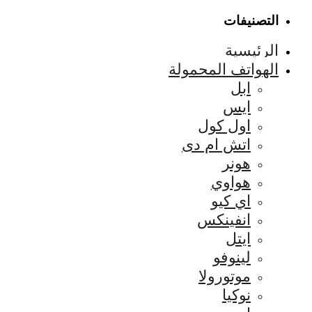
التصنيفات
الرئيسية
الهواتف المحمولة
ابل
ايس
اول كول
اتش ام دى
هونر
هواوي
اي كيو
انفينكس
ايتل
لينوفو
موتورولا
نوكيا