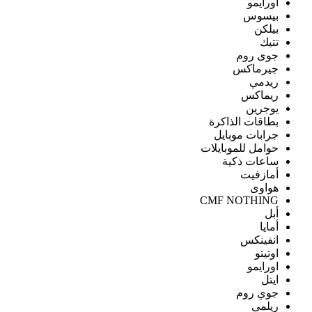
اورايمو
بيسوس
بيلكن
تتيك
جوى روم
جيرماكس
ريدمي
ريماكس
يوجرين
بطاقات الذاكرة
جرابات موبايل
حوامل للموبايلات
ساعات ذكية
أمازفيت
هواوى
CMF NOTHING
أبل
أمايا
انفينكس
اوتيتو
اورايمو
ايتل
جوي روم
ريلمى