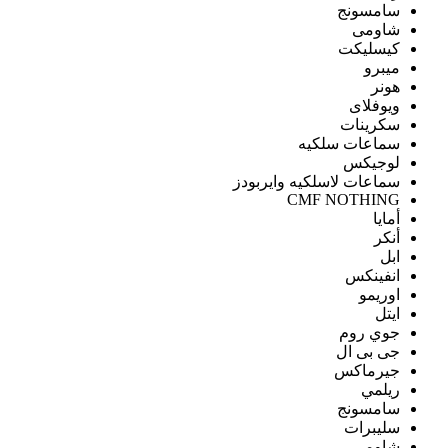
سامسونج
شاومى
كيسليكت
ميبرو
هونر
ويوفلاى
سكرينات
سماعات سلكيه
لوجيكس
سماعات لاسلكيه وايربودز
CMF NOTHING
أمايا
أنكر
ابل
انفينكس
اوريمو
ايتل
جوي روم
جى بى ال
جيرماكس
ريلمي
سامسونج
سليبرات
شاومى