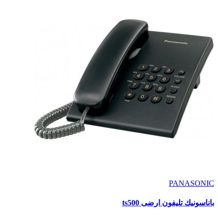
PANASONIC
باناسونيك تليفون ارضى ts500