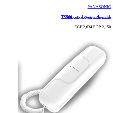
PANASONIC
باناسونيك تليفون ارضى TS560
2,634 EGP
2,150 EGP