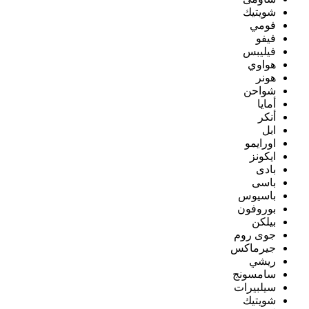
شويتيك
فومي
فيفو
فيليبس
هواوي
هونر
شواحن
أمايا
أنكر
ابل
اورايمو
ايكونز
بادى
باسى
باسيوس
بوروفون
بيلكن
جوى روم
جيرماكس
ريشي
سامسونج
سيلبيرات
شويتيك