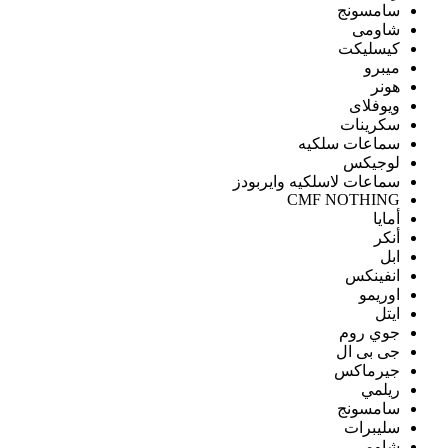
سامسونج
شاومى
كيسليكت
ميبرو
هونر
ويوفلاى
سكرينات
سماعات سلكيه
لوجيكس
سماعات لاسلكيه وايربودز
CMF NOTHING
أمايا
أنكر
ابل
انفينكس
اوريمو
ايتل
جوي روم
جى بى ال
جيرماكس
ريلمي
سامسونج
سليبرات
شاومى