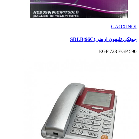
GAOXINQI
جونكي تليفون ارضى(96C)SDLB
723 EGP
590 EGP