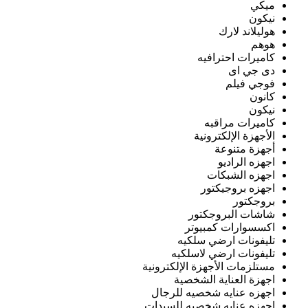
ميكي
نيكون
هوليلاند لارك
هوهم
كاميرات احترافيه
دى جي اى
فوجي فيلم
كانون
نيكون
كاميرات مراقبه
الأجهزة الإلكترونية
أجهزة متنوعة
اجهزه الراديو
اجهزه الشبكات
اجهزه بروجيكتور
بروجكتور
شاشات البروجكتور
اكسسوارات كمبيوتر
تليفونات ارضي سلكيه
تليفونات ارضي لاسلكيه
مستلزمات الأجهزة الإلكترونية
اجهزة العناية الشخصية
اجهزه عنايه شخصيه للرجال
اجهزه عنايه شخصيه للسيدات