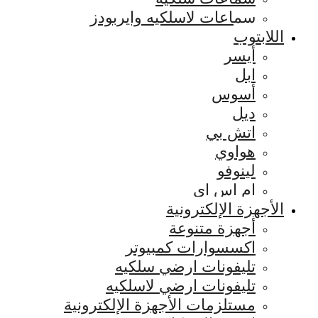
سماعات لاسلكيه وايربودز
اللابتوب
أيسر
ابل
أسوس
ديل
اتش بي
هواوي
لينوفو
ام اس اي
الأجهزة الإلكترونية
أجهزة متنوعة
اكسسوارات كمبيوتر
تليفونات ارضي سلكيه
تليفونات ارضي لاسلكيه
مستلزمات الأجهزة الإلكترونية