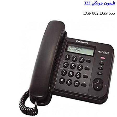
تليفون جونكي 322
802 EGP
655 EGP