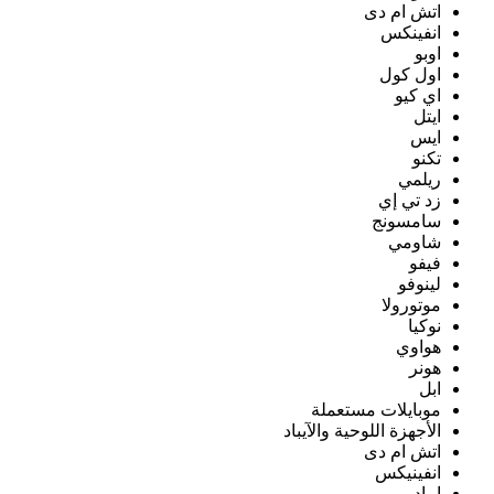
اتش ام دى
انفينكس
اوبو
اول كول
اي كيو
ايتل
ايس
تكنو
ريلمي
زد تي إي
سامسونج
شاومي
فيفو
لينوفو
موتورولا
نوكيا
هواوي
هونر
ابل
موبايلات مستعملة
الأجهزة اللوحية والآيباد
اتش ام دى
انفينيكس
ايباد