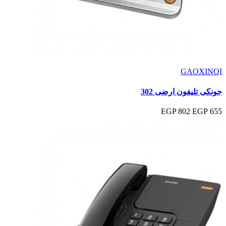
GAOXINQI
جونكى تليفون ارضى 302
802 EGP
655 EGP