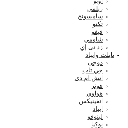
اوبو
ريلمي
سامسونج
تكنو
فيفو
شاومي
زد تي إي
تابلت وايباد
دوجى
جي تاب
اتش ام دى
هونر
هواوي
انفينيكس
ايباد
لينوفو
نوكيا