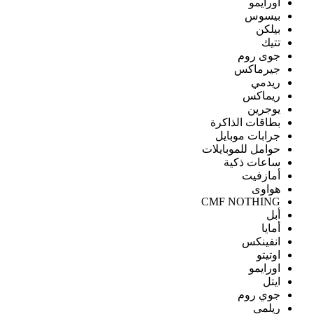
اورايمو
بيسوس
بيلكن
تتيك
جوى روم
جيرماكس
ريدمي
ريماكس
يوجرين
بطاقات الذاكرة
جرابات موبايل
حوامل للموبايلات
ساعات ذكية
أمازفيت
هواوى
CMF NOTHING
أبل
أمايا
انفينكس
اوتيتو
اورايمو
ايتل
جوي روم
ريلمى