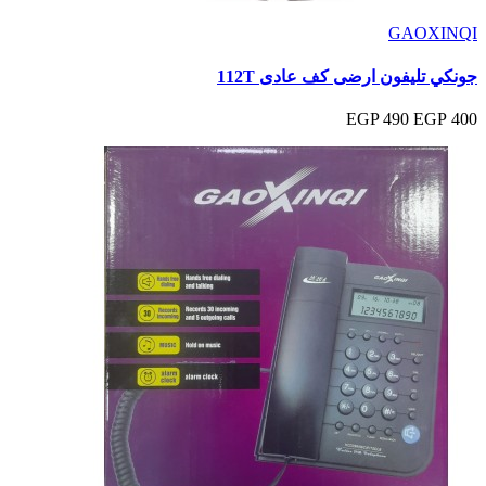
GAOXINQI
جونكي تليفون ارضى كف عادى 112T
490 EGP
400 EGP