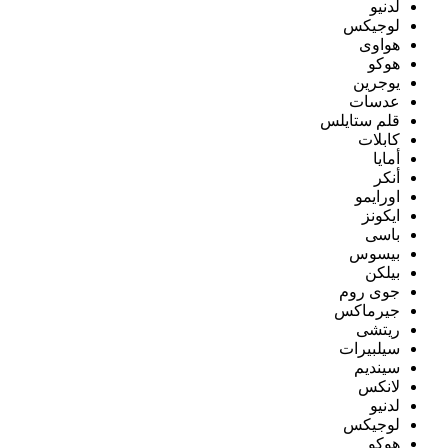
لدنيو
لوجيكس
هواوى
هوكو
يوجرين
عدسات
قلم ستايلس
كابلات
أمايا
أنكر
اورايمو
ايكونز
باسى
بيسوس
بيلكن
جوى روم
جيرماكس
ريتشى
سيلبيرات
سينديم
لانكس
لدنيو
لوجيكس
هوكو