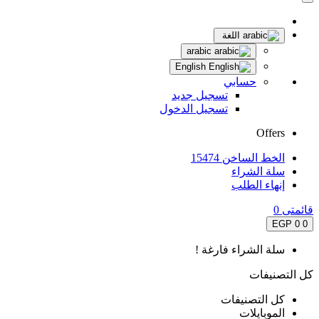
اللغة
arabic
English
حسابي
تسجيل جديد
تسجيل الدخول
Offers
الخط الساخن 15474
سلة الشراء
إنهاء الطلب
قائمتى
0
0 EGP
0
سلة الشراء فارغة !
كل التصنيفات
كل التصنيفات
الموبايلات