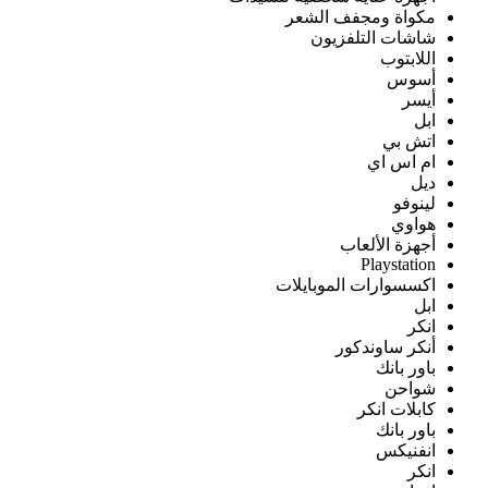
مكواة ومجفف الشعر
شاشات التلفزيون
اللابتوب
أسوس
أيسر
ابل
اتش بي
ام اس اي
ديل
لينوفو
هواوي
أجهزة الألعاب
Playstation
اكسسوارات الموبايلات
ابل
انكر
أنكر ساوندكور
باور بانك
شواحن
كابلات انكر
باور بانك
انفنيكس
انكر