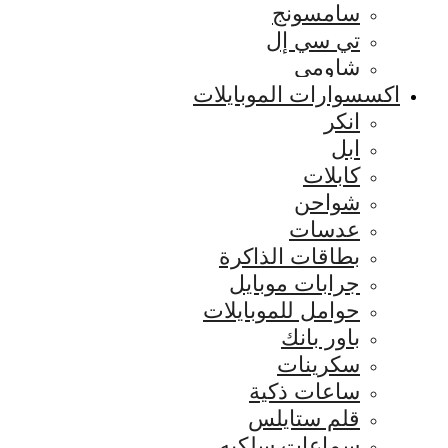
سامسونج
تي سي إل
شاومي
اكسسوارات الموبايلات
انكر
ابل
كابلات
شواحن
عدسات
بطاقات الذاكرة
جرابات موبايل
حوامل للموبايلات
باور بانك
سكرينات
ساعات ذكية
قلم ستايلس
سماعات سلكيه