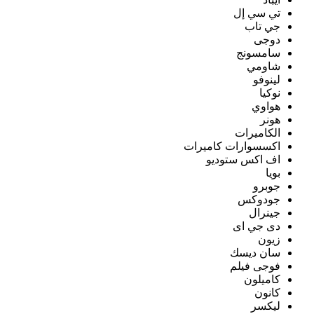
تي سي إل
جي تاب
دوجى
سامسونج
شاومي
لينوفو
نوكيا
هواوي
هونر
الكاميرات
اكسسوارات كاميرات
اف اكس ستوديو
بويا
جوبرو
جودوكس
جينرال
دى جي اى
زيون
سان ديسك
فوجى فيلم
كاميلون
كانون
ليكسر