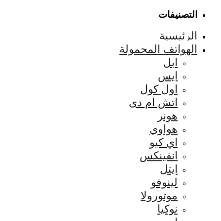
التصنيفات
الرئيسية
الهواتف المحمولة
ابل
ايس
اول كول
اتش ام دى
هونر
هواوي
اي كيو
انفينكس
ايتل
لينوفو
موتورولا
نوكيا