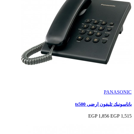
PANASONIC
باناسونيك تليفون ارضى ts500
1,856 EGP
1,515 EGP