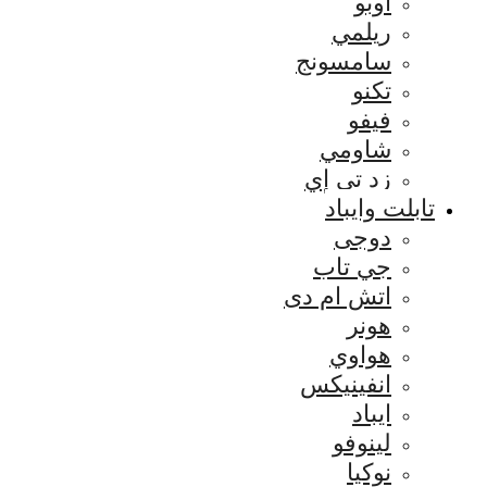
اوبو
ريلمي
سامسونج
تكنو
فيفو
شاومي
زد تي إي
تابلت وايباد
دوجى
جي تاب
اتش ام دى
هونر
هواوي
انفينيكس
ايباد
لينوفو
نوكيا