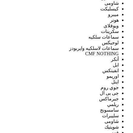
شاومى
كيسليكت
ميبرو
هونر
ويوفلاى
سكرينات
سماعات سلكيه
لوجيكس
سماعات لاسلكيه وايربودز
CMF NOTHING
أنكر
ابل
انفينكس
اوريمو
ايتل
جوي روم
جى بى ال
جيرماكس
ريلمي
سامسونج
سليبرات
شاومى
شويتيك
فومي