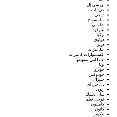
تي سي إل
جي تاب
دوجى
سامسونج
شاومي
لينوفو
نوكيا
هواوي
هونر
الكاميرات
اكسسوارات كاميرات
اف اكس ستوديو
بويا
جوبرو
جودوكس
جينرال
دى جي اى
زيون
سان ديسك
فوجى فيلم
كاميلون
كانون
ليكسر