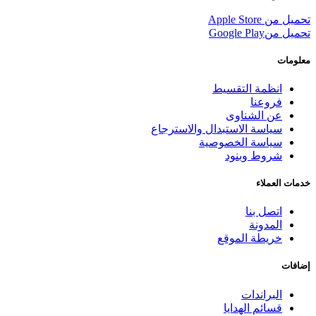
تحميل من
Apple Store
تحميل من
Google Play
معلومات
انظمة التقسيط
فروعنا
عن الشناوى
سياسة الاستبدال والاسترجاع
سياسة الخصوصية
شروط وبنود
خدمات العملاء
اتصل بنا
المدونة
خريطة الموقع
إضافات
البراندات
قسائم الهدايا