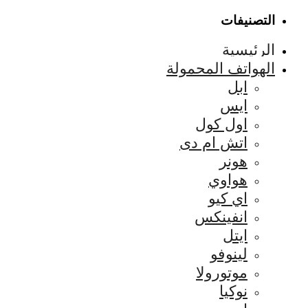
التصنيفات
الرئيسية
الهواتف المحمولة
ابل
ايس
اول كول
اتش ام دى
هونر
هواوي
اي كيو
انفينكس
ايتل
لينوفو
موتورولا
نوكيا