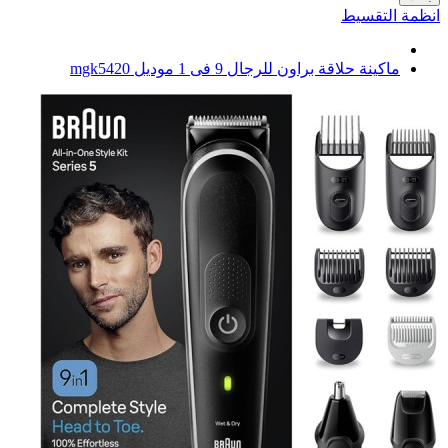
انظمة التقسيط
ماكينة حلاقة براون للرجال 9 فى 1 موديل mgk5420