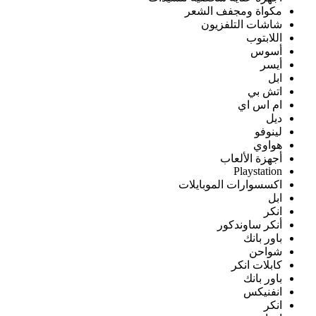
مكواة ومجفف الشعر
شاشات التلفزيون
اللابتوب
أسوس
أيسر
ابل
اتش بي
ام اس اي
ديل
لينوفو
هواوي
أجهزة الألعاب
Playstation
اكسسوارات الموبايلات
ابل
انكر
أنكر ساوندكور
باور بانك
شواحن
كابلات انكر
باور بانك
انفنيكس
انكر