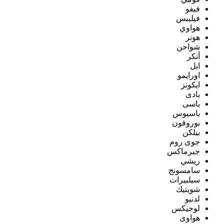
فيفو
فيليبس
هواوي
هونر
شواحن
أنكر
ابل
اورايمو
ايكونز
بادى
باسى
باسيوس
بوروفون
بيلكن
جوى روم
جيرماكس
ريشي
سامسونج
سيلبيرات
شويتيك
لدنيو
لوجيكس
هواوى