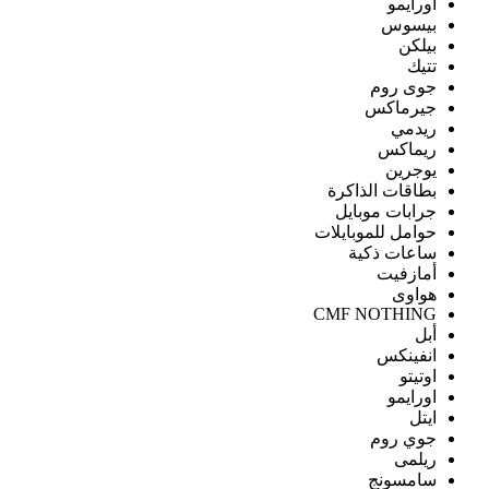
اورايمو
بيسوس
بيلكن
تتيك
جوى روم
جيرماكس
ريدمي
ريماكس
يوجرين
بطاقات الذاكرة
جرابات موبايل
حوامل للموبايلات
ساعات ذكية
أمازفيت
هواوى
CMF NOTHING
أبل
انفينكس
اوتيتو
اورايمو
ايتل
جوي روم
ريلمى
سامسونج