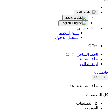
اللغة
arabic
English
حسابي
تسجيل جديد
تسجيل الدخول
Offers
الخط الساخن 15474
سلة الشراء
إنهاء الطلب
قائمتى
0
0 EGP
0
سلة الشراء فارغة !
كل التصنيفات
كل التصنيفات
الموبايلات