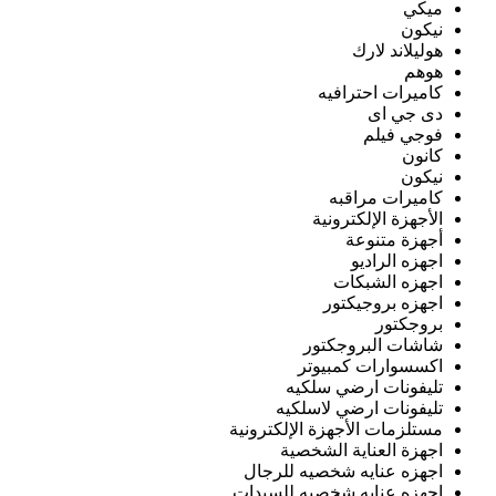
ميكي
نيكون
هوليلاند لارك
هوهم
كاميرات احترافيه
دى جي اى
فوجي فيلم
كانون
نيكون
كاميرات مراقبه
الأجهزة الإلكترونية
أجهزة متنوعة
اجهزه الراديو
اجهزه الشبكات
اجهزه بروجيكتور
بروجكتور
شاشات البروجكتور
اكسسوارات كمبيوتر
تليفونات ارضي سلكيه
تليفونات ارضي لاسلكيه
مستلزمات الأجهزة الإلكترونية
اجهزة العناية الشخصية
اجهزه عنايه شخصيه للرجال
اجهزه عنايه شخصيه للسيدات