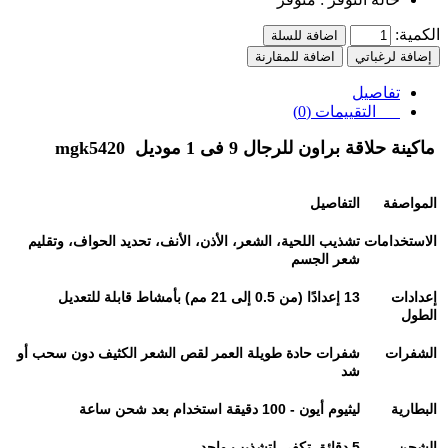
الكمية:
اضافة للسلة
إضافة لرغباتي
اضافة للمقارنة
تفاصيل
التقييمات (0)
ماكينة حلاقة براون للرجال 9 فى 1 موديل mgk5420
المواصفة
التفاصيل
الاستخدامات
تشذيب اللحية، الشعر، الأذن، الأنف، تحديد الحواف، وتقليم
شعر الجسم
إعدادات
13
إعدادًا (من 0.5 إلى 21 مم) بأمشاط قابلة للتعديل
الطول
الشفرات
شفرات حادة طويلة العمر لقص الشعر الكثيف دون سحب أو
شد
البطارية
ليثيوم أيون - 100 دقيقة استخدام بعد شحن ساعة
الشحن
5
دقائق تكفي لتشذيب واحد