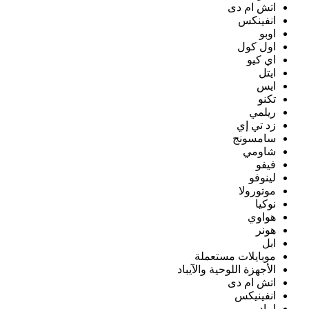
اتش ام دى
انفينكس
اوبو
اول كول
اي كيو
ايتل
ايس
تكنو
ريلمي
زد تي إي
سامسونج
شاومي
فيفو
لينوفو
موتورولا
نوكيا
هواوي
هونر
ابل
موبايلات مستعملة
الأجهزة اللوحية والآيباد
اتش ام دى
انفينيكس
ايباد