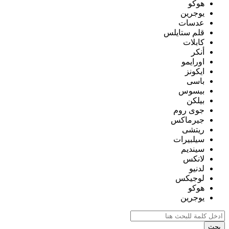
هوكو
يوجرين
عدسات
قلم ستايلس
كابلات
أنكر
اورايمو
ايكونز
باسى
بيسوس
بيلكن
جوى روم
جيرماكس
ريتشى
سيلبيرات
سينديم
لانكس
لدنيو
لوجيكس
هوكو
يوجرين
بحث