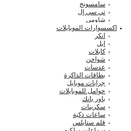
سامسونج
تي سي إل
شاومي
اكسسوارات الموبايلات
انكر
ابل
كابلات
شواحن
عدسات
بطاقات الذاكرة
جرابات موبايل
حوامل للموبايلات
باور بانك
سكرينات
ساعات ذكية
قلم ستايلس
سماعات سلكيه