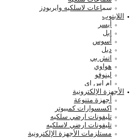
سماعات لاسلكيه وايربودز
اللابتوب
أيسر
ابل
أسوس
ديل
اتش بي
هواوي
لينوفو
ام اس اي
الأجهزة الإلكترونية
أجهزة متنوعة
اكسسوارات كمبيوتر
تليفونات ارضي سلكيه
تليفونات ارضي لاسلكيه
مستلزمات الأجهزة الإلكترونية