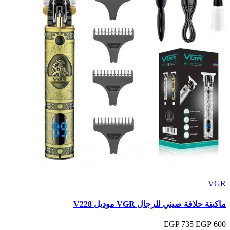
VGR
ماكينة حلاقة صيني للرجال VGR موديل V228
735 EGP
600 EGP