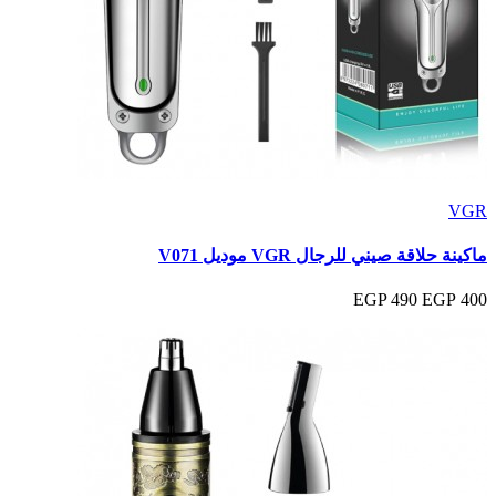
VGR
ماكينة حلاقة صيني للرجال VGR موديل V071
490 EGP
400 EGP