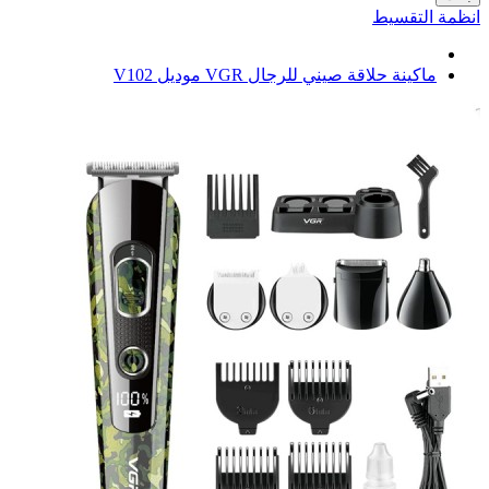
انظمة التقسيط
ماكينة حلاقة صيني للرجال VGR موديل V102