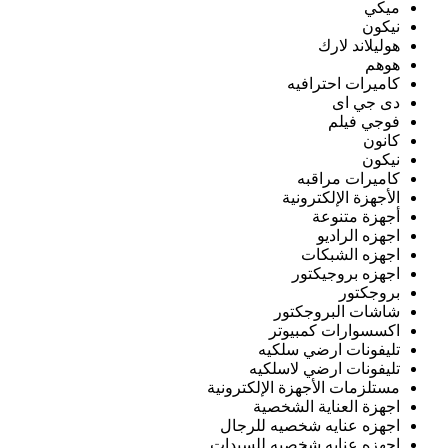
ميكي
نيكون
هوليلاند لارك
هوهم
كاميرات احترافيه
دى جي اى
فوجي فيلم
كانون
نيكون
كاميرات مراقبه
الأجهزة الإلكترونية
أجهزة متنوعة
اجهزه الراديو
اجهزه الشبكات
اجهزه بروجيكتور
بروجكتور
شاشات البروجكتور
اكسسوارات كمبيوتر
تليفونات ارضي سلكيه
تليفونات ارضي لاسلكيه
مستلزمات الأجهزة الإلكترونية
اجهزة العناية الشخصية
اجهزه عنايه شخصيه للرجال
اجهزه عنايه شخصيه للسيدات