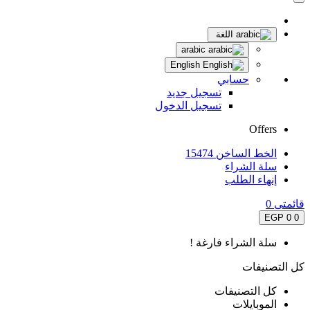
اللغة
arabic
English
حسابي
تسجيل جديد
تسجيل الدخول
Offers
الخط الساخن 15474
سلة الشراء
إنهاء الطلب
قائمتى
0
0 EGP
0
سلة الشراء فارغة !
كل التصنيفات
كل التصنيفات
الموبايلات