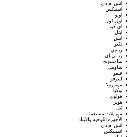
اتش ام دى
انفينكس
اوبو
اول كول
اي كيو
ايتل
ايس
تكنو
ريلمي
زد تي إي
سامسونج
شاومي
فيفو
لينوفو
موتورولا
نوكيا
هواوي
هونر
ابل
موبايلات مستعملة
الأجهزة اللوحية والآيباد
اتش ام دى
انفينيكس
ايباد