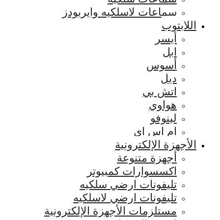
سماعات لاسلكيه وايربودز
اللابتوب
أيسر
ابل
أسوس
ديل
اتش بي
هواوي
لينوفو
ام اس اي
الأجهزة الإلكترونية
أجهزة متنوعة
اكسسوارات كمبيوتر
تليفونات ارضي سلكيه
تليفونات ارضي لاسلكيه
مستلزمات الأجهزة الإلكترونية