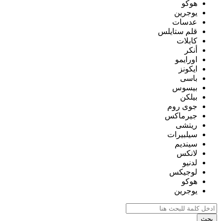
هوكو
يوجرين
عدسات
قلم ستايلس
كابلات
أنكر
اورايمو
ايكونز
باسى
بيسوس
بيلكن
جوى روم
جيرماكس
ريتشى
سيلبيرات
سينديم
لانكس
لدنيو
لوجيكس
هوكو
يوجرين
بحث