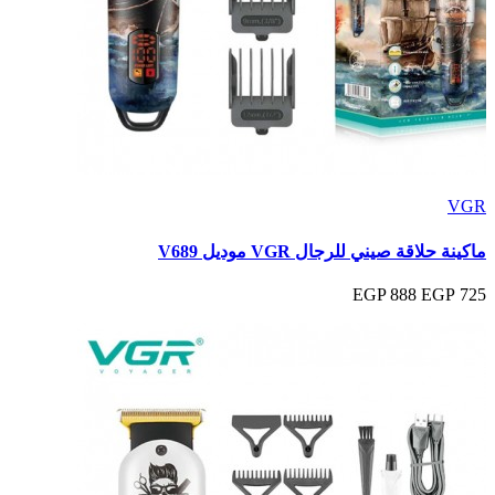
VGR
ماكينة حلاقة صيني للرجال VGR موديل V689
888 EGP
725 EGP