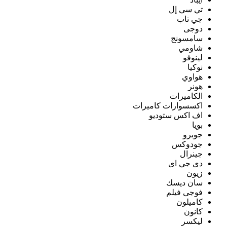
تي سي إل
جي تاب
دوجى
سامسونج
شاومي
لينوفو
نوكيا
هواوي
هونر
الكاميرات
اكسسوارات كاميرات
اف اكس ستوديو
بويا
جوبرو
جودوكس
جينرال
دى جي اى
زيون
سان ديسك
فوجى فيلم
كاميلون
كانون
ليكسر