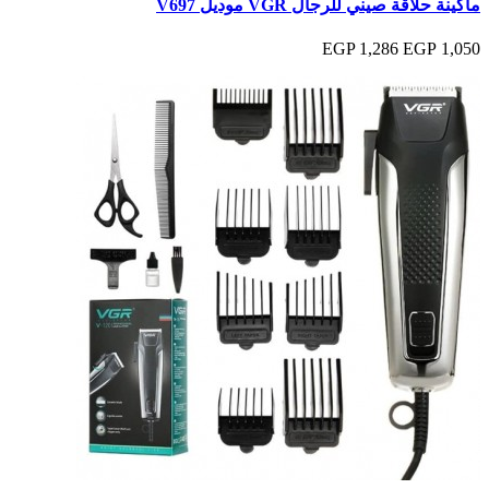
ماكينة حلاقة صيني للرجال VGR موديل V697
1,286 EGP
1,050 EGP