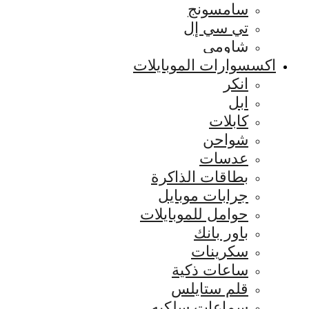
سامسونج
تي سي إل
شاومي
اكسسوارات الموبايلات
انكر
ابل
كابلات
شواحن
عدسات
بطاقات الذاكرة
جرابات موبايل
حوامل للموبايلات
باور بانك
سكرينات
ساعات ذكية
قلم ستايلس
سماعات سلكيه