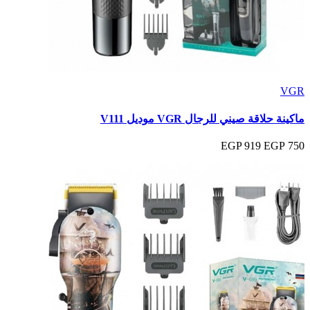
VGR
ماكينة حلاقة صيني للرجال VGR موديل V111
919 EGP
750 EGP