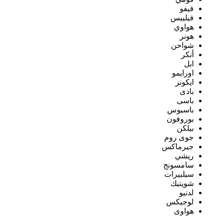
فيفو
فيليبس
هواوي
هونر
شواحن
أنكر
ابل
اورايمو
ايكونز
بادى
باسى
باسيوس
بوروفون
بيلكن
جوى روم
جيرماكس
ريشي
سامسونج
سيلبيرات
شويتيك
لدنيو
لوجيكس
هواوى