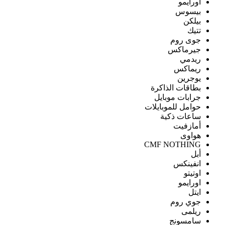
اورايمو
بيسوس
بيلكن
تتيك
جوى روم
جيرماكس
ريدمي
ريماكس
يوجرين
بطاقات الذاكرة
جرابات موبايل
حوامل للموبايلات
ساعات ذكية
أمازفيت
هواوى
CMF NOTHING
أبل
انفينكس
اوتيتو
اورايمو
ايتل
جوي روم
ريلمى
سامسونج