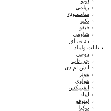
اوبو
ريلمي
سامسونج
تكنو
فيفو
شاومي
زد تي إي
تابلت وايباد
دوجى
جي تاب
اتش ام دى
هونر
هواوي
انفينيكس
ايباد
لينوفو
نوكيا