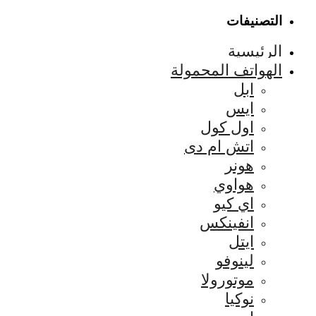
التصنيفات
الرئيسية
الهواتف المحمولة
ابل
ايس
اول كول
اتش ام دى
هونر
هواوي
اي كيو
انفينكس
ايتل
لينوفو
موتورولا
نوكيا