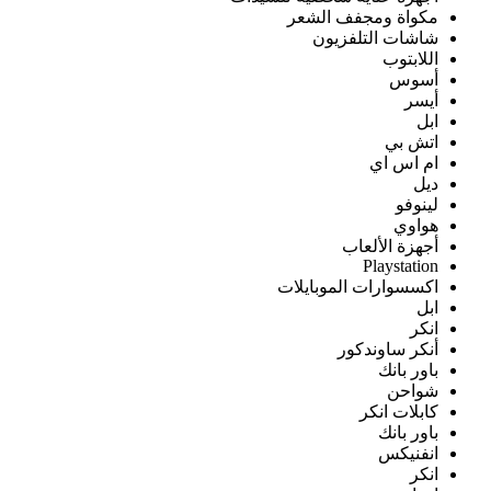
مكواة ومجفف الشعر
شاشات التلفزيون
اللابتوب
أسوس
أيسر
ابل
اتش بي
ام اس اي
ديل
لينوفو
هواوي
أجهزة الألعاب
Playstation
اكسسوارات الموبايلات
ابل
انكر
أنكر ساوندكور
باور بانك
شواحن
كابلات انكر
باور بانك
انفنيكس
انكر