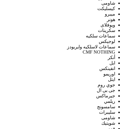
شاومى
كيسليكت
ميبرو
هونر
ويوفلاى
سكرينات
سماعات سلكيه
لوجيكس
سماعات لاسلكيه وايربودز
CMF NOTHING
أنكر
ابل
انفينكس
اوريمو
ايتل
جوي روم
جى بى ال
جيرماكس
ريلمي
سامسونج
سليبرات
شاومى
شويتيك
فومي