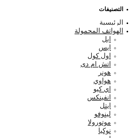
التصنيفات
الرئيسية
الهواتف المحمولة
ابل
ايس
اول كول
اتش ام دى
هونر
هواوي
اي كيو
انفينكس
ايتل
لينوفو
موتورولا
نوكيا