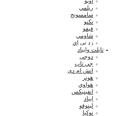
اوبو
ريلمي
سامسونج
تكنو
فيفو
شاومي
زد تي إي
تابلت وايباد
دوجى
جي تاب
اتش ام دى
هونر
هواوي
انفينيكس
ايباد
لينوفو
نوكيا