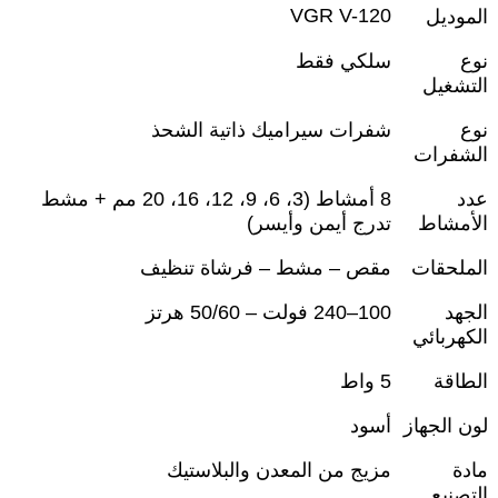
VGR V-120
الموديل
نوع
سلكي فقط
التشغيل
نوع
شفرات سيراميك ذاتية الشحذ
الشفرات
عدد
8
أمشاط (3، 6، 9، 12، 16، 20 مم + مشط
الأمشاط
تدرج أيمن وأيسر)
الملحقات
مقص – مشط – فرشاة تنظيف
الجهد
100–240
فولت – 50/60 هرتز
الكهربائي
الطاقة
5
واط
لون الجهاز
أسود
مادة
مزيج من المعدن والبلاستيك
التصنيع