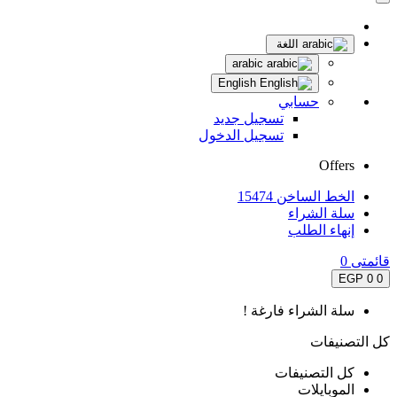
اللغة
arabic
English
حسابي
تسجيل جديد
تسجيل الدخول
Offers
الخط الساخن 15474
سلة الشراء
إنهاء الطلب
قائمتى
0
0 EGP
0
سلة الشراء فارغة !
كل التصنيفات
كل التصنيفات
الموبايلات