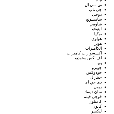
تي سي إل
جي تاب
دوجى
سامسونج
شاومي
لينوفو
نوكيا
هواوي
هونر
الكاميرات
اكسسوارات كاميرات
اف اكس ستوديو
بويا
جوبرو
جودوكس
جينرال
دى جي اى
زيون
سان ديسك
فوجى فيلم
كاميلون
كانون
ليكسر