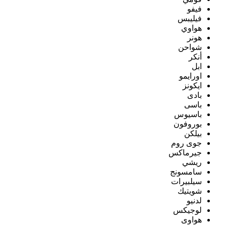
فيفو
فيليبس
هواوي
هونر
شواحن
أنكر
ابل
اورايمو
ايكونز
بادى
باسى
باسيوس
بوروفون
بيلكن
جوى روم
جيرماكس
ريشي
سامسونج
سيلبيرات
شويتيك
لدنيو
لوجيكس
هواوى