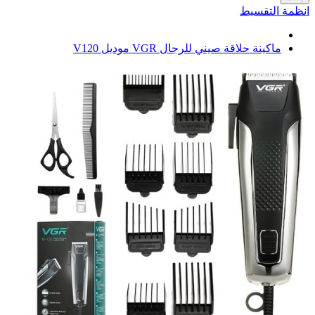
انظمة التقسيط
ماكينة حلاقة صيني للرجال VGR موديل V120