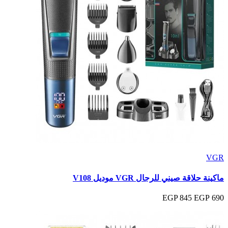
VGR
ماكينة حلاقة صيني للرجال VGR موديل V108
845 EGP
690 EGP