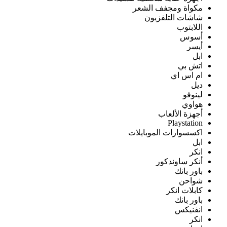
مكواة ومجفف الشعر
شاشات التلفزيون
اللابتوب
أسوس
أيسر
ابل
اتش بي
ام اس اي
ديل
لينوفو
هواوي
أجهزة الألعاب
Playstation
اكسسوارات الموبايلات
ابل
انكر
أنكر ساوندكور
باور بانك
شواحن
كابلات انكر
باور بانك
انفنيكس
انكر