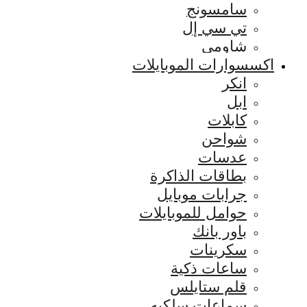
سامسونج
تي سي إل
شاومي
اكسسوارات الموبايلات
انكر
ابل
كابلات
شواحن
عدسات
بطاقات الذاكرة
جرابات موبايل
حوامل للموبايلات
باور بانك
سكرينات
ساعات ذكية
قلم ستايلس
سماعات سلكيه