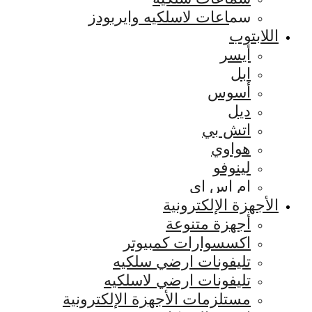
سماعات لاسلكيه وايربودز
اللابتوب
أيسر
ابل
أسوس
ديل
اتش بي
هواوي
لينوفو
ام اس اي
الأجهزة الإلكترونية
أجهزة متنوعة
اكسسوارات كمبيوتر
تليفونات ارضي سلكيه
تليفونات ارضي لاسلكيه
مستلزمات الأجهزة الإلكترونية