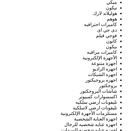
ميكي
نيكون
هوليلاند لارك
هوهم
كاميرات احترافيه
دى جي اى
فوجي فيلم
كانون
نيكون
كاميرات مراقبه
الأجهزة الإلكترونية
أجهزة متنوعة
اجهزه الراديو
اجهزه الشبكات
اجهزه بروجيكتور
بروجكتور
شاشات البروجكتور
اكسسوارات كمبيوتر
تليفونات ارضي سلكيه
تليفونات ارضي لاسلكيه
مستلزمات الأجهزة الإلكترونية
اجهزة العناية الشخصية
اجهزه عنايه شخصيه للرجال
اجهزه عنايه شخصيه للسيدات