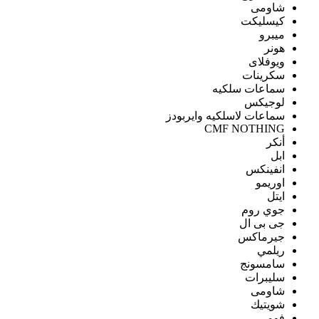
شاومى
كيسليكت
ميبرو
هونر
ويوفلاى
سكرينات
سماعات سلكيه
لوجيكس
سماعات لاسلكيه وايربودز
CMF NOTHING
أنكر
ابل
انفينكس
اوريمو
ايتل
جوي روم
جى بى ال
جيرماكس
ريلمي
سامسونج
سليبرات
شاومى
شويتيك
فومي