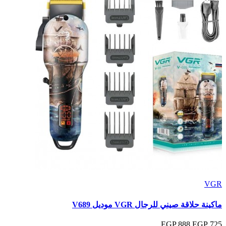
VGR
ماكينة حلاقة صيني للرجال VGR موديل V689
888 EGP
725 EGP