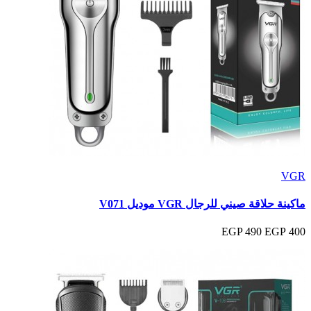
VGR
ماكينة حلاقة صيني للرجال VGR موديل V071
490 EGP
400 EGP