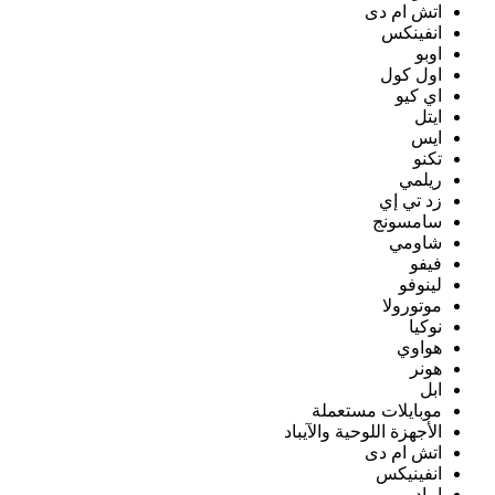
اتش ام دى
انفينكس
اوبو
اول كول
اي كيو
ايتل
ايس
تكنو
ريلمي
زد تي إي
سامسونج
شاومي
فيفو
لينوفو
موتورولا
نوكيا
هواوي
هونر
ابل
موبايلات مستعملة
الأجهزة اللوحية والآيباد
اتش ام دى
انفينيكس
ايباد