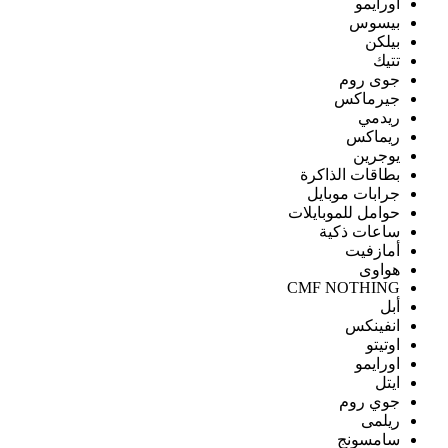
اورايمو
بيسوس
بيلكن
تتيك
جوى روم
جيرماكس
ريدمي
ريماكس
يوجرين
بطاقات الذاكرة
جرابات موبايل
حوامل للموبايلات
ساعات ذكية
أمازفيت
هواوى
CMF NOTHING
أبل
انفينكس
اوتيتو
اورايمو
ايتل
جوي روم
ريلمى
سامسونج