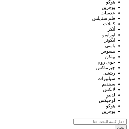
هوكو
يوجرين
عدسات
قلم ستايلس
كابلات
أنكر
اورايمو
ايكونز
باسى
بيسوس
بيلكن
جوى روم
جيرماكس
ريتشى
سيلبيرات
سينديم
لانكس
لدنيو
لوجيكس
هوكو
يوجرين
بحث