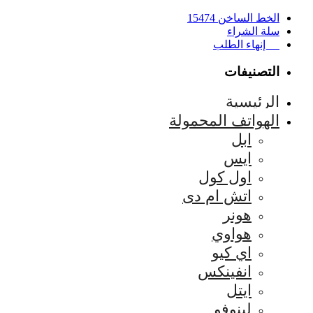
الخط الساخن 15474
سلة الشراء
إنهاء الطلب
التصنيفات
الرئيسية
الهواتف المحمولة
ابل
ايس
اول كول
اتش ام دى
هونر
هواوي
اي كيو
انفينكس
ايتل
لينوفو