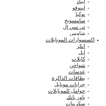
ايباد
لينوفو
نوكيا
سامسونج
تي سي إل
شاومي
اكسسوارات الموبايلات
انكر
ابل
كابلات
شواحن
عدسات
بطاقات الذاكرة
جرابات موبايل
حوامل للموبايلات
باور بانك
سكرينات