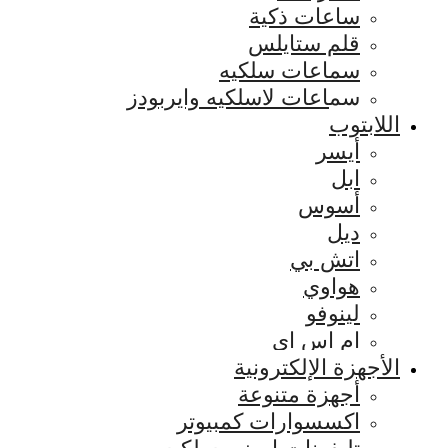
ساعات ذكية
قلم ستايلس
سماعات سلكيه
سماعات لاسلكيه وايربودز
اللابتوب
أيسر
ابل
أسوس
ديل
اتش بي
هواوي
لينوفو
ام اس اي
الأجهزة الإلكترونية
أجهزة متنوعة
اكسسوارات كمبيوتر