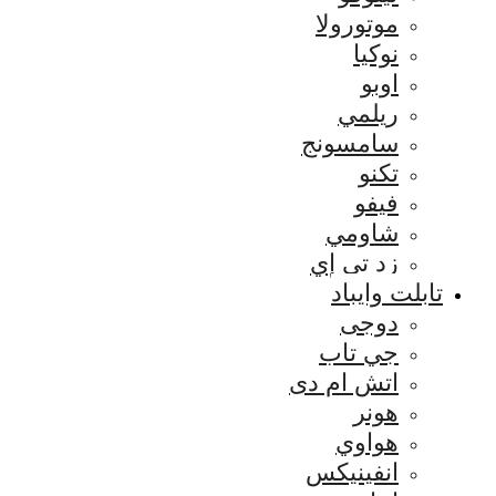
موتورولا
نوكيا
اوبو
ريلمي
سامسونج
تكنو
فيفو
شاومي
زد تي إي
تابلت وايباد
دوجى
جي تاب
اتش ام دى
هونر
هواوي
انفينيكس