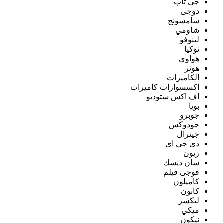
جي تاب
دوجى
سامسونج
شاومي
لينوفو
نوكيا
هواوي
هونر
الكاميرات
اكسسوارات كاميرات
اف اكس ستوديو
بويا
جوبرو
جودوكس
جينرال
دى جي اى
زيون
سان ديسك
فوجى فيلم
كاميلون
كانون
ليكسر
ميكي
نيكون