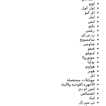
اوبو
اول كول
اي كيو
ايتل
ايس
تكنو
ريلمي
زد تي إي
سامسونج
شاومي
فيفو
لينوفو
موتورولا
نوكيا
هواوي
هونر
ابل
موبايلات مستعملة
الأجهزة اللوحية والآيباد
اتش ام دى
انفينيكس
ايباد
تي سي إل