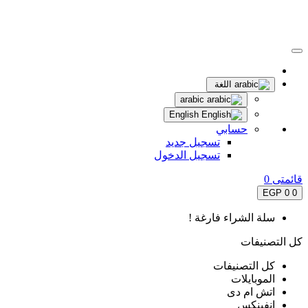
اللغة
arabic
English
حسابي
تسجيل جديد
تسجيل الدخول
قائمتى
0
0 EGP
0
سلة الشراء فارغة !
كل التصنيفات
كل التصنيفات
الموبايلات
اتش ام دى
انفينكس