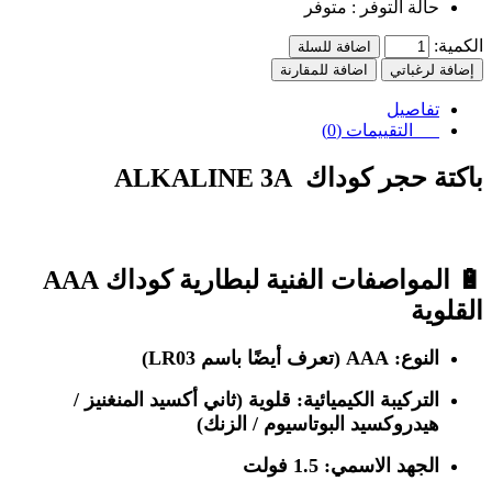
حالة التوفر :
متوفر
الكمية:
اضافة للسلة
إضافة لرغباتي
اضافة للمقارنة
تفاصيل
التقييمات (0)
باكتة حجر كوداك ALKALINE 3A
🔋
المواصفات الفنية لبطارية كوداك AAA
القلوية
النوع:
AAA (تعرف أيضًا باسم LR03)
التركيبة الكيميائية:
قلوية (ثاني أكسيد المنغنيز /
هيدروكسيد البوتاسيوم / الزنك)
الجهد الاسمي:
1.5 فولت