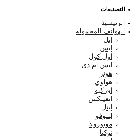
التصنيفات
الرئيسية
الهواتف المحمولة
ابل
ايس
اول كول
اتش ام دى
هونر
هواوي
اي كيو
انفينكس
ايتل
لينوفو
موتورولا
نوكيا