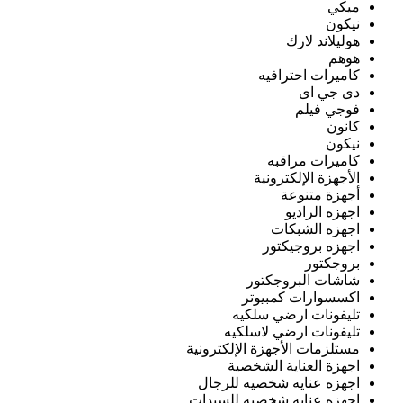
ميكي
نيكون
هوليلاند لارك
هوهم
كاميرات احترافيه
دى جي اى
فوجي فيلم
كانون
نيكون
كاميرات مراقبه
الأجهزة الإلكترونية
أجهزة متنوعة
اجهزه الراديو
اجهزه الشبكات
اجهزه بروجيكتور
بروجكتور
شاشات البروجكتور
اكسسوارات كمبيوتر
تليفونات ارضي سلكيه
تليفونات ارضي لاسلكيه
مستلزمات الأجهزة الإلكترونية
اجهزة العناية الشخصية
اجهزه عنايه شخصيه للرجال
اجهزه عنايه شخصيه للسيدات