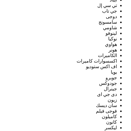
تي سي إل
جي تاب
دوجى
سامسونج
شاومي
لينوفو
نوكيا
هواوي
هونر
الكاميرات
اكسسوارات كاميرات
اف اكس ستوديو
بويا
جوبرو
جودوكس
جينرال
دى جي اى
زيون
سان ديسك
فوجى فيلم
كاميلون
كانون
ليكسر