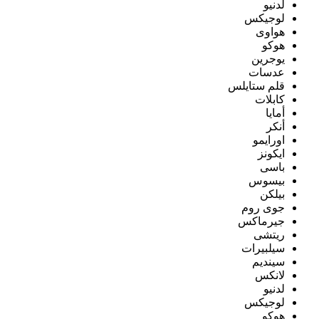
لدنيو
لوجيكس
هواوى
هوكو
يوجرين
عدسات
قلم ستايلس
كابلات
أمايا
أنكر
اورايمو
ايكونز
باسى
بيسوس
بيلكن
جوى روم
جيرماكس
ريتشى
سيلبيرات
سينديم
لانكس
لدنيو
لوجيكس
هوكو