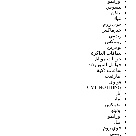
اورايمو
بيسوس
بيلكن
تتيك
جوى روم
جيرماكس
ريدمي
ريماكس
يوجرين
بطاقات الذاكرة
جرابات موبايل
حوامل للموبايلات
ساعات ذكية
أمازفيت
هواوى
CMF NOTHING
أبل
أمايا
انفينكس
اوتيتو
اورايمو
ايتل
جوي روم
ريلمى