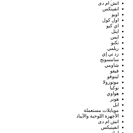
اتش ام دى
انفينكس
اوبو
اول كول
اي كيو
ايتل
ايس
تكنو
ريلمي
زد تي إي
سامسونج
شاومي
فيفو
لينوفو
موتورولا
نوكيا
هواوي
هونر
ابل
موبايلات مستعملة
الأجهزة اللوحية والآيباد
اتش ام دى
انفينيكس
ايباد