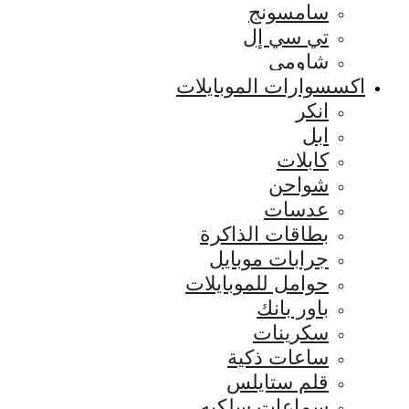
سامسونج
تي سي إل
شاومي
اكسسوارات الموبايلات
انكر
ابل
كابلات
شواحن
عدسات
بطاقات الذاكرة
جرابات موبايل
حوامل للموبايلات
باور بانك
سكرينات
ساعات ذكية
قلم ستايلس
سماعات سلكيه