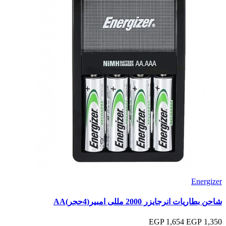
Energizer
شاحن بطاريات انرجايزر 2000 مللى امبير(4حجر)AA
1,654 EGP
1,350 EGP