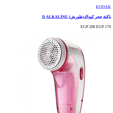
KODAK
باكتة حجر كوداك(طورش) D ALKALINE
208 EGP
170 EGP