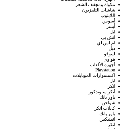
مكواة ومجفف الشعر
شاشات التلفزيون
اللابتوب
أسوس
أيسر
ابل
اتش بي
ام اس اي
ديل
لينوفو
هواوي
أجهزة الألعاب
Playstation
اكسسوارات الموبايلات
ابل
انكر
أنكر ساوندكور
باور بانك
شواحن
كابلات انكر
باور بانك
انفنيكس
انكر