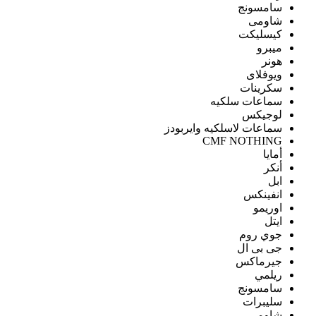
سامسونج
شاومى
كيسليكت
ميبرو
هونر
ويوفلاى
سكرينات
سماعات سلكيه
لوجيكس
سماعات لاسلكيه وايربودز
CMF NOTHING
أمايا
أنكر
ابل
انفينكس
اوريمو
ايتل
جوي روم
جى بى ال
جيرماكس
ريلمي
سامسونج
سليبرات
شاومى