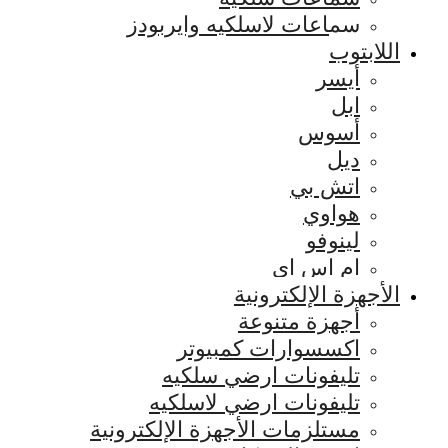
سماعات لاسلكيه وايربودز
اللابتوب
أيسر
ابل
أسوس
ديل
اتش بي
هواوي
لينوفو
ام اس اي
الأجهزة الإلكترونية
أجهزة متنوعة
اكسسوارات كمبيوتر
تليفونات ارضي سلكيه
تليفونات ارضي لاسلكيه
مستلزمات الأجهزة الإلكترونية