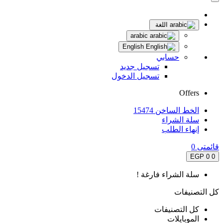
اللغة
arabic
English
حسابي
تسجيل جديد
تسجيل الدخول
Offers
الخط الساخن 15474
سلة الشراء
إنهاء الطلب
قائمتى
0
0 EGP
0
سلة الشراء فارغة !
كل التصنيفات
كل التصنيفات
الموبايلات