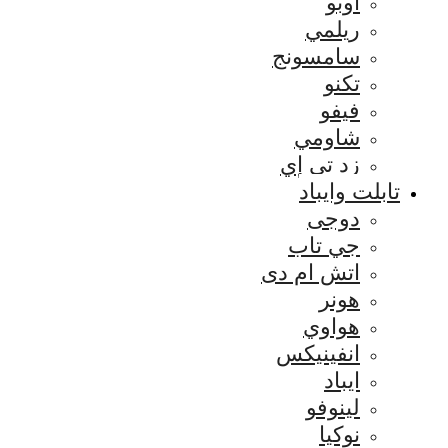
اوبو
ريلمي
سامسونج
تكنو
فيفو
شاومي
زد تي إي
تابلت وايباد
دوجى
جي تاب
اتش ام دى
هونر
هواوي
انفينيكس
ايباد
لينوفو
نوكيا