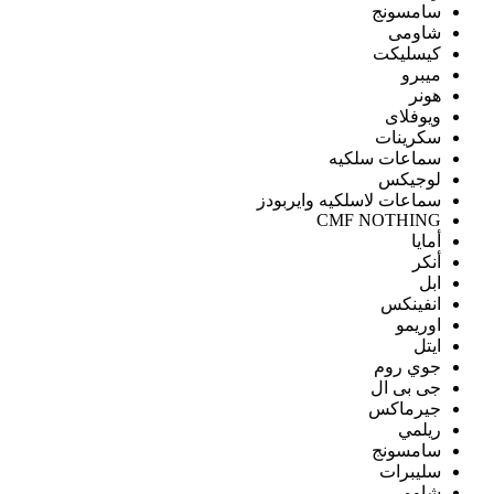
سامسونج
شاومى
كيسليكت
ميبرو
هونر
ويوفلاى
سكرينات
سماعات سلكيه
لوجيكس
سماعات لاسلكيه وايربودز
CMF NOTHING
أمايا
أنكر
ابل
انفينكس
اوريمو
ايتل
جوي روم
جى بى ال
جيرماكس
ريلمي
سامسونج
سليبرات
شاومى