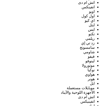
اتش ام دى
انفينكس
اوبو
اول كول
اي كيو
ايتل
ايس
تكنو
ريلمي
زد تي إي
سامسونج
شاومي
فيفو
لينوفو
موتورولا
نوكيا
هواوي
هونر
ابل
موبايلات مستعملة
الأجهزة اللوحية والآيباد
اتش ام دى
انفينيكس
ايباد