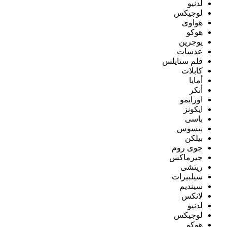
لدنيو
لوجيكس
هواوى
هوكو
يوجرين
عدسات
قلم ستايلس
كابلات
أمايا
أنكر
اورايمو
ايكونز
باسى
بيسوس
بيلكن
جوى روم
جيرماكس
ريتشى
سيلبيرات
سينديم
لانكس
لدنيو
لوجيكس
هوكو