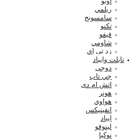
اوبو
ريلمي
سامسونج
تكنو
فيفو
شاومي
زد تي إي
تابلت وايباد
دوجى
جي تاب
اتش ام دى
هونر
هواوي
انفينيكس
ايباد
لينوفو
نوكيا