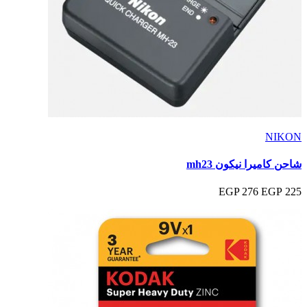
NIKON
شاحن كاميرا نيكون mh23
276 EGP
225 EGP