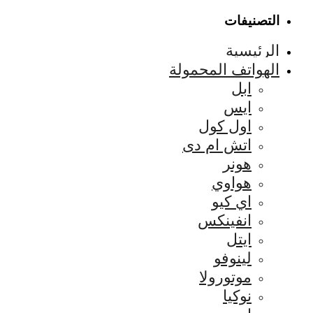
التصنيفات
الرئيسية
الهواتف المحمولة
ابل
ايس
اول كول
اتش ام دى
هونر
هواوي
اي كيو
انفينكس
ايتل
لينوفو
موتورولا
نوكيا