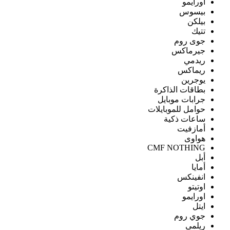
اورايمو
بيسوس
بيلكن
تتيك
جوى روم
جيرماكس
ريدمي
ريماكس
يوجرين
بطاقات الذاكرة
جرابات موبايل
حوامل للموبايلات
ساعات ذكية
أمازفيت
هواوى
CMF NOTHING
أبل
أمايا
انفينكس
اوتيتو
اورايمو
ايتل
جوي روم
ريلمى