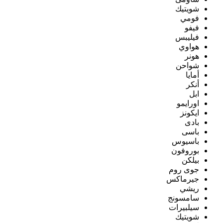
شويتيك
فومي
فيفو
فيليبس
هواوي
هونر
شواحن
أمايا
أنكر
ابل
اورايمو
ايكونز
بادى
باسى
باسيوس
بوروفون
بيلكن
جوى روم
جيرماكس
ريشي
سامسونج
سيلبيرات
شويتيك