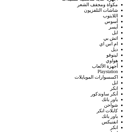
مكواة ومجفف الشعر
شاشات التلفزيون
اللابتوب
أسوس
أيسر
ابل
اتش بي
ام اس اي
ديل
لينوفو
هواوي
أجهزة الألعاب
Playstation
اكسسوارات الموبايلات
ابل
انكر
أنكر ساوندكور
باور بانك
شواحن
كابلات انكر
باور بانك
انفنيكس
انكر