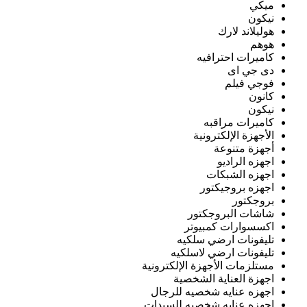
ميكي
نيكون
هوليلاند لارك
هوهم
كاميرات احترافيه
دى جي اى
فوجي فيلم
كانون
نيكون
كاميرات مراقبه
الأجهزة الإلكترونية
أجهزة متنوعة
اجهزه الراديو
اجهزه الشبكات
اجهزه بروجيكتور
بروجكتور
شاشات البروجكتور
اكسسوارات كمبيوتر
تليفونات ارضي سلكيه
تليفونات ارضي لاسلكيه
مستلزمات الأجهزة الإلكترونية
اجهزة العناية الشخصية
اجهزه عنايه شخصيه للرجال
اجهزه عنايه شخصيه للسيدات