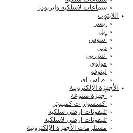
سماعات لاسلكيه وايربودز
اللابتوب
أيسر
ابل
أسوس
ديل
اتش بي
هواوي
لينوفو
ام اس اي
الأجهزة الإلكترونية
أجهزة متنوعة
اكسسوارات كمبيوتر
تليفونات ارضي سلكيه
تليفونات ارضي لاسلكيه
مستلزمات الأجهزة الإلكترونية