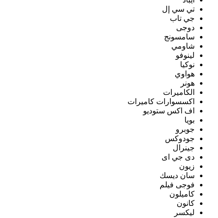
تي سي إل
جي تاب
دوجى
سامسونج
شاومي
لينوفو
نوكيا
هواوي
هونر
الكاميرات
اكسسوارات كاميرات
اف اكس ستوديو
بويا
جوبرو
جودوكس
جينرال
دى جي اى
زيون
سان ديسك
فوجى فيلم
كاميلون
كانون
ليكسر