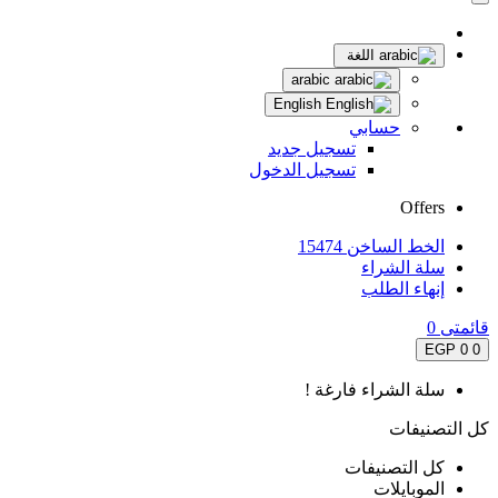
اللغة
arabic
English
حسابي
تسجيل جديد
تسجيل الدخول
Offers
الخط الساخن 15474
سلة الشراء
إنهاء الطلب
قائمتى
0
0 EGP
0
سلة الشراء فارغة !
كل التصنيفات
كل التصنيفات
الموبايلات