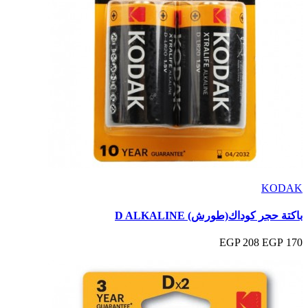
KODAK
باكتة حجر كوداك(طورش) D ALKALINE
208 EGP
170 EGP