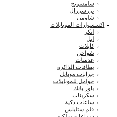
سامسونج
تي سي إل
شاومي
اكسسوارات الموبايلات
انكر
ابل
كابلات
شواحن
عدسات
بطاقات الذاكرة
جرابات موبايل
حوامل للموبايلات
باور بانك
سكرينات
ساعات ذكية
قلم ستايلس
سماعات سلكيه