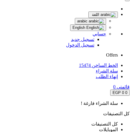
اللغة
arabic
English
حسابي
تسجيل جديد
تسجيل الدخول
Offers
الخط الساخن 15474
سلة الشراء
إنهاء الطلب
قائمتى
0
0 EGP
0
سلة الشراء فارغة !
كل التصنيفات
كل التصنيفات
الموبايلات