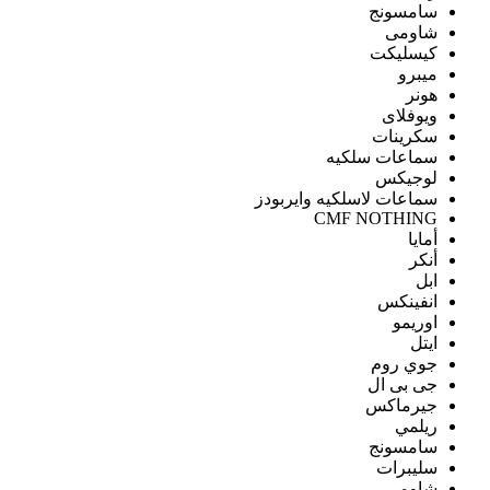
سامسونج
شاومى
كيسليكت
ميبرو
هونر
ويوفلاى
سكرينات
سماعات سلكيه
لوجيكس
سماعات لاسلكيه وايربودز
CMF NOTHING
أمايا
أنكر
ابل
انفينكس
اوريمو
ايتل
جوي روم
جى بى ال
جيرماكس
ريلمي
سامسونج
سليبرات
شاومى