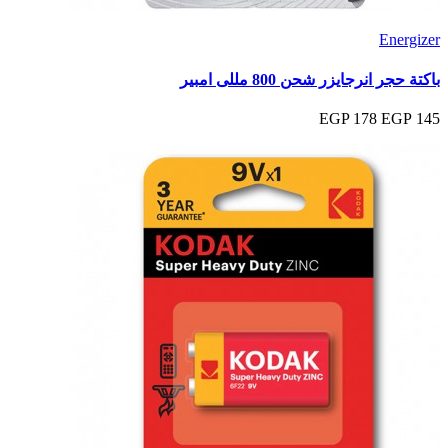
Energizer
باكتة حجر انرجايزر شحن 800 مللى امبير
178 EGP
145 EGP