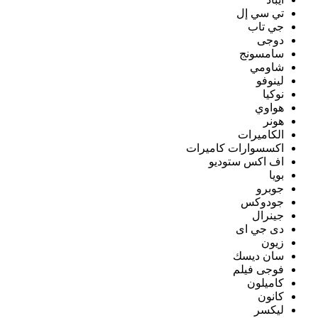
تي سي إل
جي تاب
دوجى
سامسونج
شاومي
لينوفو
نوكيا
هواوي
هونر
الكاميرات
اكسسوارات كاميرات
اف اكس ستوديو
بويا
جوبرو
جودوكس
جينرال
دى جي اى
زيون
سان ديسك
فوجى فيلم
كاميلون
كانون
ليكسر