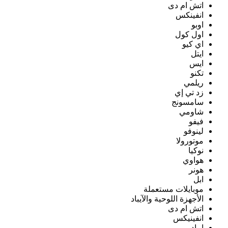
اتش ام دى
انفينكس
اوبو
اول كول
اي كيو
ايتل
ايس
تكنو
ريلمي
زد تي إي
سامسونج
شاومي
فيفو
لينوفو
موتورولا
نوكيا
هواوي
هونر
ابل
موبايلات مستعملة
الأجهزة اللوحية والآيباد
اتش ام دى
انفينيكس
ايباد