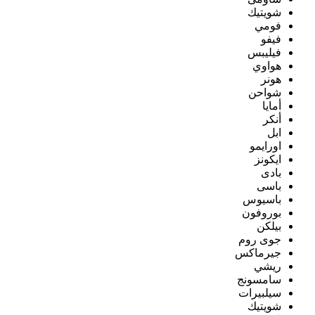
شويتيك
فومي
فيفو
فيليبس
هواوي
هونر
شواحن
أمايا
أنكر
ابل
اورايمو
ايكونز
بادى
باسى
باسيوس
بوروفون
بيلكن
جوى روم
جيرماكس
ريشي
سامسونج
سيلبيرات
شويتيك