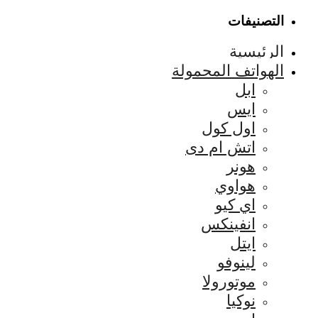
التصنيفات
الرئيسية
الهواتف المحمولة
ابل
ايس
اول كول
اتش ام دى
هونر
هواوي
اي كيو
انفينكس
ايتل
لينوفو
موتورولا
نوكيا