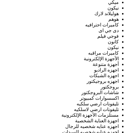
ميكي
نيكون
هوليلاند لارك
هوهم
كاميرات احترافيه
دى جي اى
فوجي فيلم
كانون
نيكون
كاميرات مراقبه
الأجهزة الإلكترونية
أجهزة متنوعة
اجهزه الراديو
اجهزه الشبكات
اجهزه بروجيكتور
بروجكتور
شاشات البروجكتور
اكسسوارات كمبيوتر
تليفونات ارضي سلكيه
تليفونات ارضي لاسلكيه
مستلزمات الأجهزة الإلكترونية
اجهزة العناية الشخصية
اجهزه عنايه شخصيه للرجال
اجهزه عنايه شخصيه للسيدات