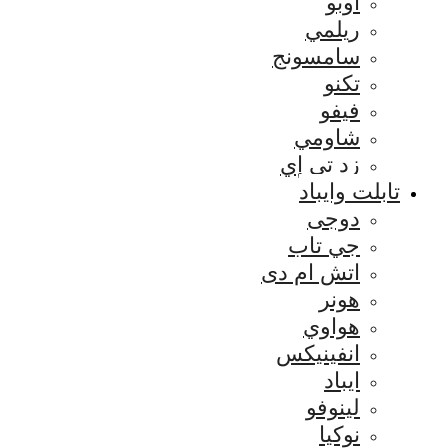
اوبو
ريلمي
سامسونج
تكنو
فيفو
شاومي
زد تي إي
تابلت وايباد
دوجى
جي تاب
اتش ام دى
هونر
هواوي
انفينيكس
ايباد
لينوفو
نوكيا