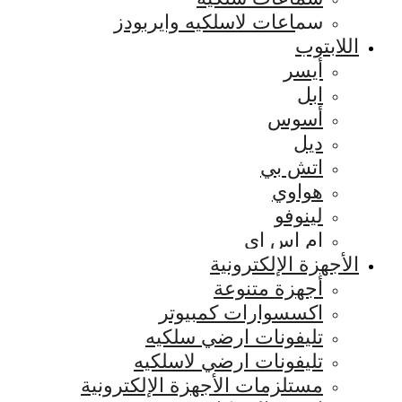
سماعات لاسلكيه وايربودز
اللابتوب
أيسر
ابل
أسوس
ديل
اتش بي
هواوي
لينوفو
ام اس اي
الأجهزة الإلكترونية
أجهزة متنوعة
اكسسوارات كمبيوتر
تليفونات ارضي سلكيه
تليفونات ارضي لاسلكيه
مستلزمات الأجهزة الإلكترونية