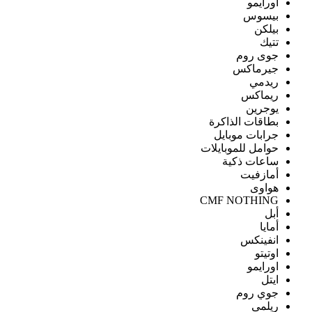
اورايمو
بيسوس
بيلكن
تتيك
جوى روم
جيرماكس
ريدمي
ريماكس
يوجرين
بطاقات الذاكرة
جرابات موبايل
حوامل للموبايلات
ساعات ذكية
أمازفيت
هواوى
CMF NOTHING
أبل
أمايا
انفينكس
اوتيتو
اورايمو
ايتل
جوي روم
ريلمى