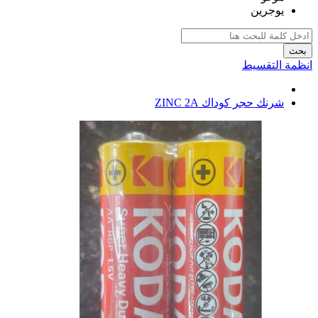
يوجرين
بحث
انظمة التقسيط
شرنك حجر كوداك ZINC 2A