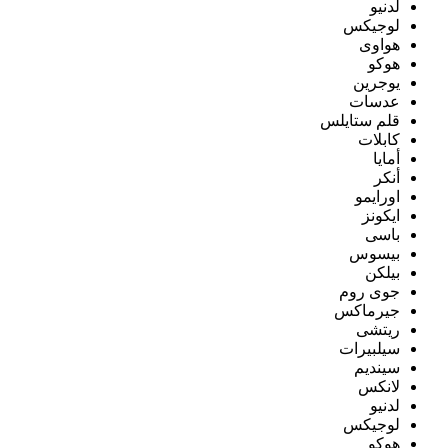
لدنيو
لوجيكس
هواوى
هوكو
يوجرين
عدسات
قلم ستايلس
كابلات
أمايا
أنكر
اورايمو
ايكونز
باسى
بيسوس
بيلكن
جوى روم
جيرماكس
ريتشى
سيلبيرات
سينديم
لانكس
لدنيو
لوجيكس
هوكو