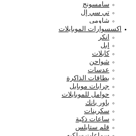
سامسونج
تي سي إل
شاومي
اكسسوارات الموبايلات
انكر
ابل
كابلات
شواحن
عدسات
بطاقات الذاكرة
جرابات موبايل
حوامل للموبايلات
باور بانك
سكرينات
ساعات ذكية
قلم ستايلس
سماعات سلكيه