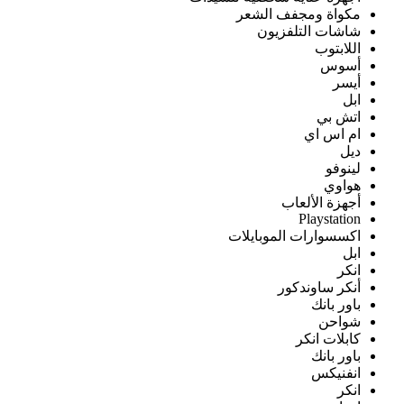
مكواة ومجفف الشعر
شاشات التلفزيون
اللابتوب
أسوس
أيسر
ابل
اتش بي
ام اس اي
ديل
لينوفو
هواوي
أجهزة الألعاب
Playstation
اكسسوارات الموبايلات
ابل
انكر
أنكر ساوندكور
باور بانك
شواحن
كابلات انكر
باور بانك
انفنيكس
انكر