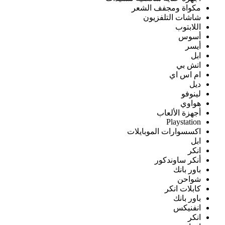
مكواة ومجفف الشعر
شاشات التلفزيون
اللابتوب
أسوس
أيسر
ابل
اتش بي
ام اس اي
ديل
لينوفو
هواوي
أجهزة الألعاب
Playstation
اكسسوارات الموبايلات
ابل
انكر
أنكر ساوندكور
باور بانك
شواحن
كابلات انكر
باور بانك
انفنيكس
انكر