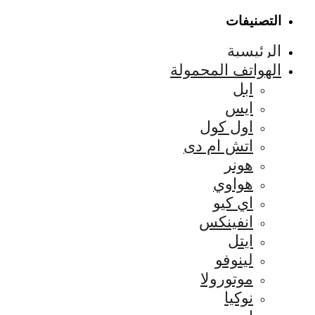
التصنيفات
الرئيسية
الهواتف المحمولة
ابل
ايس
اول كول
اتش ام دى
هونر
هواوي
اي كيو
انفينكس
ايتل
لينوفو
موتورولا
نوكيا