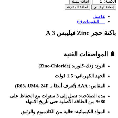
الكمية:
اضافة للسلة
إضافة لرغباتي
اضافة للمقارنة
تفاصيل
التقييمات (0)
باكتة حجر Zinc فيليبس 3 A
🔋 المواصفات الفنية
النوع
: زنك-كلوريد (Zinc-Chloride)
الجهد الكهربائي
: 1.5 فولت
المقاس
: AAA (تُعرف أيضًا بـ R03، UM4، 24F)
مدة الصلاحية
: تصل إلى 3 سنوات مع الحفاظ على
80% من الطاقة الأصلية حتى تاريخ الانتهاء
المواد الكيميائية
: خالية من الكادميوم والزئبق