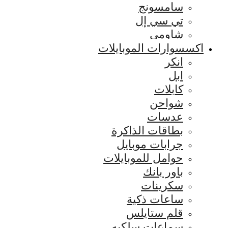
سامسونج
تي سي إل
شاومي
اكسسوارات الموبايلات
انكر
ابل
كابلات
شواحن
عدسات
بطاقات الذاكرة
جرابات موبايل
حوامل للموبايلات
باور بانك
سكرينات
ساعات ذكية
قلم ستايلس
سماعات سلكيه