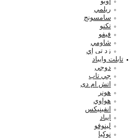
اوبو
ريلمي
سامسونج
تكنو
فيفو
شاومي
زد تي إي
تابلت وايباد
دوجى
جي تاب
اتش ام دى
هونر
هواوي
انفينيكس
ايباد
لينوفو
نوكيا