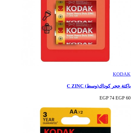
KODAK
باكتة حجر كوداك(وسط) C ZINC
74 EGP
60 EGP