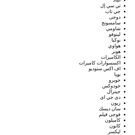
تي سي إل
جي تاب
دوجى
سامسونج
شاومي
لينوفو
نوكيا
هواوي
هونر
الكاميرات
اكسسوارات كاميرات
اف اكس ستوديو
بويا
جوبرو
جودوكس
جينرال
دى جي اى
زيون
سان ديسك
فوجى فيلم
كاميلون
كانون
ليكسر