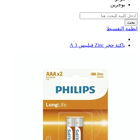
يوجرين
بحث
انظمة التقسيط
باكتة حجر Zinc فيليبس 3 A