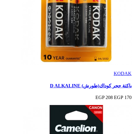
KODAK
باكتة حجر كوداك(طورش) D ALKALINE
208 EGP
170 EGP