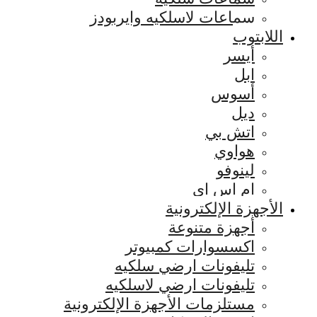
سماعات لاسلكيه وايربودز
اللابتوب
أيسر
ابل
أسوس
ديل
اتش بي
هواوي
لينوفو
ام اس اي
الأجهزة الإلكترونية
أجهزة متنوعة
اكسسوارات كمبيوتر
تليفونات ارضي سلكيه
تليفونات ارضي لاسلكيه
مستلزمات الأجهزة الإلكترونية