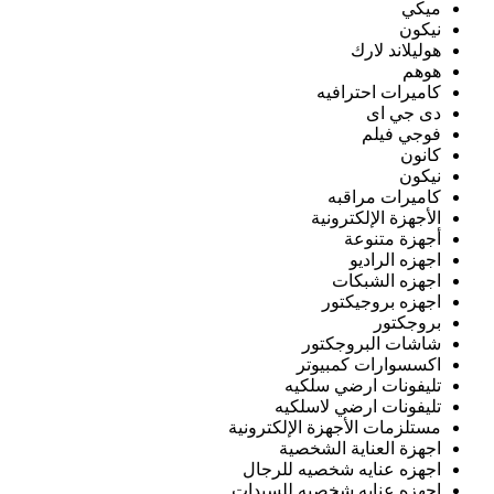
ميكي
نيكون
هوليلاند لارك
هوهم
كاميرات احترافيه
دى جي اى
فوجي فيلم
كانون
نيكون
كاميرات مراقبه
الأجهزة الإلكترونية
أجهزة متنوعة
اجهزه الراديو
اجهزه الشبكات
اجهزه بروجيكتور
بروجكتور
شاشات البروجكتور
اكسسوارات كمبيوتر
تليفونات ارضي سلكيه
تليفونات ارضي لاسلكيه
مستلزمات الأجهزة الإلكترونية
اجهزة العناية الشخصية
اجهزه عنايه شخصيه للرجال
اجهزه عنايه شخصيه للسيدات