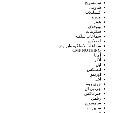
سامسونج
شاومى
كيسليكت
ميبرو
هونر
ويوفلاى
سكرينات
سماعات سلكيه
لوجيكس
سماعات لاسلكيه وايربودز
CMF NOTHING
أمايا
أنكر
ابل
انفينكس
اوريمو
ايتل
جوي روم
جى بى ال
جيرماكس
ريلمي
سامسونج
سليبرات
شاومى