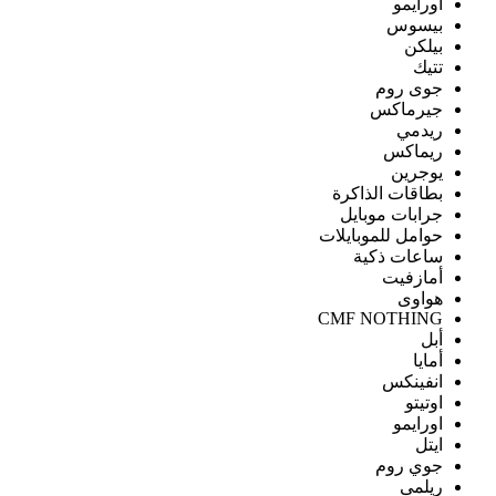
اورايمو
بيسوس
بيلكن
تتيك
جوى روم
جيرماكس
ريدمي
ريماكس
يوجرين
بطاقات الذاكرة
جرابات موبايل
حوامل للموبايلات
ساعات ذكية
أمازفيت
هواوى
CMF NOTHING
أبل
أمايا
انفينكس
اوتيتو
اورايمو
ايتل
جوي روم
ريلمى