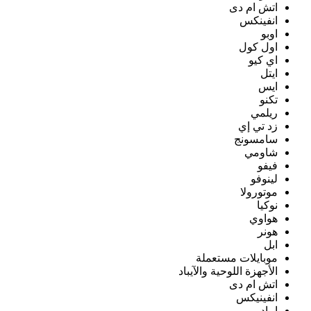
اتش ام دى
انفينكس
اوبو
اول كول
اي كيو
ايتل
ايس
تكنو
ريلمي
زد تي إي
سامسونج
شاومي
فيفو
لينوفو
موتورولا
نوكيا
هواوي
هونر
ابل
موبايلات مستعملة
الأجهزة اللوحية والآيباد
اتش ام دى
انفينيكس
ايباد