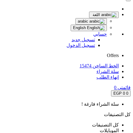
اللغة
arabic
English
حسابي
تسجيل جديد
تسجيل الدخول
Offers
الخط الساخن 15474
سلة الشراء
إنهاء الطلب
قائمتى
0
0 EGP
0
سلة الشراء فارغة !
كل التصنيفات
كل التصنيفات
الموبايلات