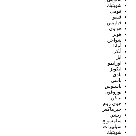
شويتيك
فومي
فيفو
فيليبس
هواوي
هونر
شواحن
أمايا
أنكر
ابل
اورايمو
ايكونز
بادى
باسى
باسيوس
بوروفون
بيلكن
جوى روم
جيرماكس
ريشي
سامسونج
سيلبيرات
شويتيك