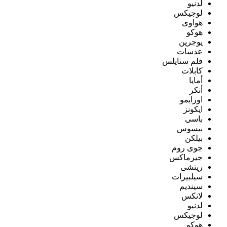
لدنيو
لوجيكس
هواوى
هوكو
يوجرين
عدسات
قلم ستايلس
كابلات
أمايا
أنكر
اورايمو
ايكونز
باسى
بيسوس
بيلكن
جوى روم
جيرماكس
ريتشى
سيلبيرات
سينديم
لانكس
لدنيو
لوجيكس
هوكو