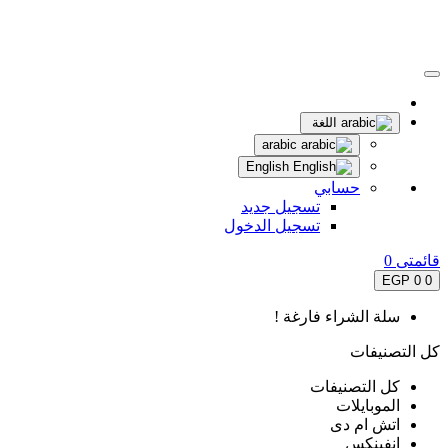
اللغة
arabic
English
حسابي
تسجيل جديد
تسجيل الدخول
قائمتى
0
0 EGP
0
سلة الشراء فارغة !
كل التصنيفات
كل التصنيفات
الموبايلات
اتش ام دى
انفينكس