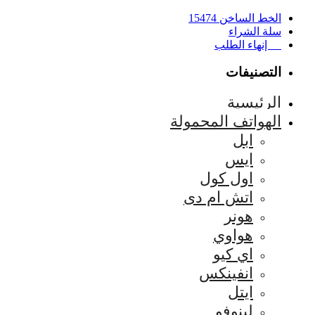
الخط الساخن 15474
سلة الشراء
إنهاء الطلب
التصنيفات
الرئيسية
الهواتف المحمولة
ابل
ايس
اول كول
اتش ام دى
هونر
هواوي
اي كيو
انفينكس
ايتل
لينوفو