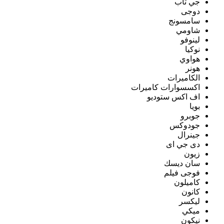
جي تاب
دوجى
سامسونج
شاومي
لينوفو
نوكيا
هواوي
هونر
الكاميرات
اكسسوارات كاميرات
اف اكس ستوديو
بويا
جوبرو
جودوكس
جينرال
دى جي اى
زيون
سان ديسك
فوجى فيلم
كاميلون
كانون
ليكسر
ميكي
نيكون