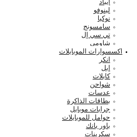
ايباد
لينوفو
نوكيا
سامسونج
تي سي إل
شاومي
اكسسوارات الموبايلات
انكر
ابل
كابلات
شواحن
عدسات
بطاقات الذاكرة
جرابات موبايل
حوامل للموبايلات
باور بانك
سكرينات