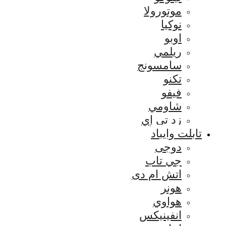
موتورولا
نوكيا
اوبو
ريلمي
سامسونج
تكنو
فيفو
شاومي
زد تي إي
تابلت وايباد
دوجى
جي تاب
اتش ام دى
هونر
هواوي
انفينيكس