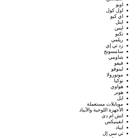
اوبو
اول كول
اي كيو
ايتل
ايس
تكنو
ريلمي
زد تي إي
سامسونج
شاومي
فيفو
لينوفو
موتورولا
نوكيا
هواوي
هونر
ابل
موبايلات مستعملة
الأجهزة اللوحية والآيباد
اتش ام دى
انفينيكس
ايباد
تي سي إل