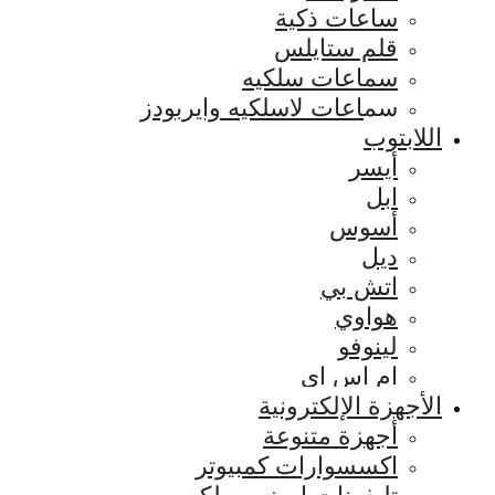
ساعات ذكية
قلم ستايلس
سماعات سلكيه
سماعات لاسلكيه وايربودز
اللابتوب
أيسر
ابل
أسوس
ديل
اتش بي
هواوي
لينوفو
ام اس اي
الأجهزة الإلكترونية
أجهزة متنوعة
اكسسوارات كمبيوتر