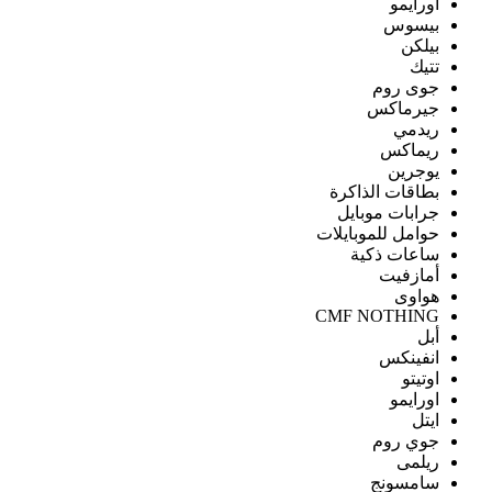
اورايمو
بيسوس
بيلكن
تتيك
جوى روم
جيرماكس
ريدمي
ريماكس
يوجرين
بطاقات الذاكرة
جرابات موبايل
حوامل للموبايلات
ساعات ذكية
أمازفيت
هواوى
CMF NOTHING
أبل
انفينكس
اوتيتو
اورايمو
ايتل
جوي روم
ريلمى
سامسونج