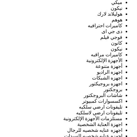
ميكي
نيكون
هوليلاند لارك
هوهم
كاميرات احترافيه
دى جي اى
فوجي فيلم
كانون
نيكون
كاميرات مراقبه
الأجهزة الإلكترونية
أجهزة متنوعة
اجهزه الراديو
اجهزه الشبكات
اجهزه بروجيكتور
بروجكتور
شاشات البروجكتور
اكسسوارات كمبيوتر
تليفونات ارضي سلكيه
تليفونات ارضي لاسلكيه
مستلزمات الأجهزة الإلكترونية
اجهزة العناية الشخصية
اجهزه عنايه شخصيه للرجال
اجهزه عنايه شخصيه للسيدات