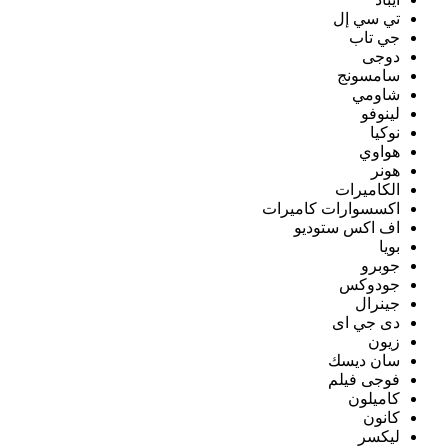
تي سي إل
جي تاب
دوجى
سامسونج
شاومي
لينوفو
نوكيا
هواوي
هونر
الكاميرات
اكسسوارات كاميرات
اف اكس ستوديو
بويا
جوبرو
جودوكس
جينرال
دى جي اى
زيون
سان ديسك
فوجى فيلم
كاميلون
كانون
ليكسر