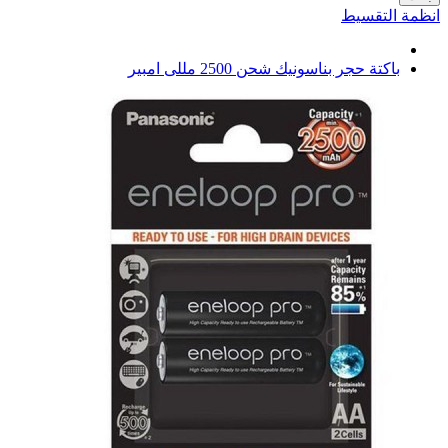
انظمة التقسيط
باكتة حجر بناسونيك شحن 2500 مللى امبير