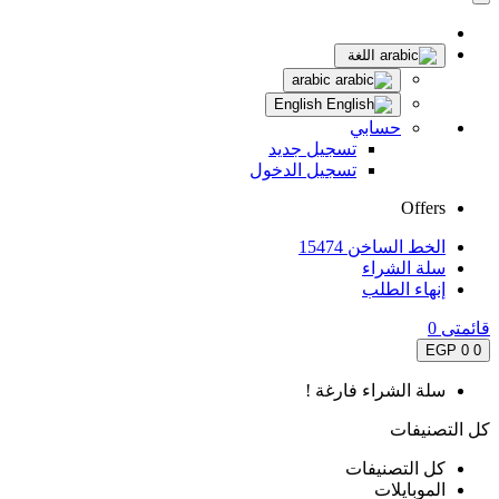
اللغة
arabic
English
حسابي
تسجيل جديد
تسجيل الدخول
Offers
الخط الساخن 15474
سلة الشراء
إنهاء الطلب
قائمتى
0
0 EGP
0
سلة الشراء فارغة !
كل التصنيفات
كل التصنيفات
الموبايلات