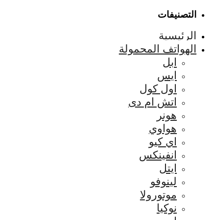
التصنيفات
الرئيسية
الهواتف المحمولة
ابل
ايس
اول كول
اتش ام دى
هونر
هواوي
اي كيو
انفينكس
ايتل
لينوفو
موتورولا
نوكيا