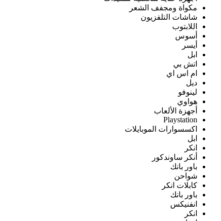
مكواة ومجفف الشعر
شاشات التلفزيون
اللابتوب
أسوس
أيسر
ابل
اتش بي
ام اس اي
ديل
لينوفو
هواوي
أجهزة الألعاب
Playstation
اكسسوارات الموبايلات
ابل
انكر
أنكر ساوندكور
باور بانك
شواحن
كابلات انكر
باور بانك
انفنيكس
انكر