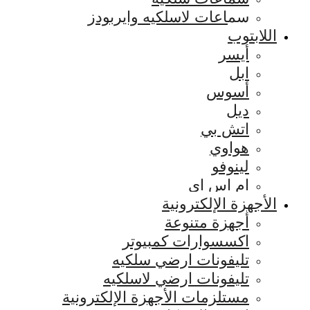
سماعات لاسلكيه وايربودز
اللابتوب
أيسر
ابل
أسوس
ديل
اتش بي
هواوي
لينوفو
ام اس اي
الأجهزة الإلكترونية
أجهزة متنوعة
اكسسوارات كمبيوتر
تليفونات ارضي سلكيه
تليفونات ارضي لاسلكيه
مستلزمات الأجهزة الإلكترونية