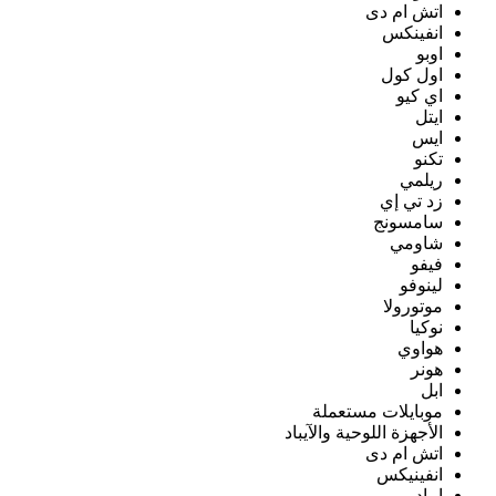
اتش ام دى
انفينكس
اوبو
اول كول
اي كيو
ايتل
ايس
تكنو
ريلمي
زد تي إي
سامسونج
شاومي
فيفو
لينوفو
موتورولا
نوكيا
هواوي
هونر
ابل
موبايلات مستعملة
الأجهزة اللوحية والآيباد
اتش ام دى
انفينيكس
ايباد