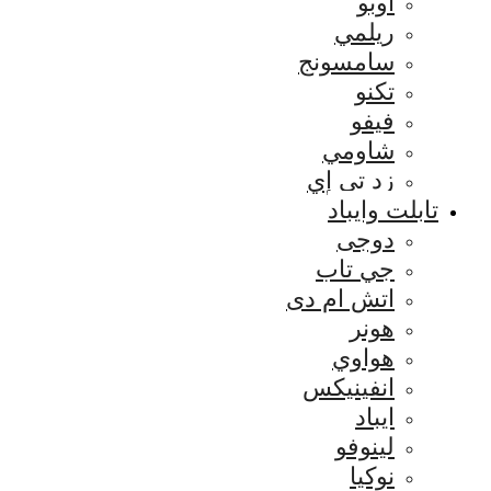
اوبو
ريلمي
سامسونج
تكنو
فيفو
شاومي
زد تي إي
تابلت وايباد
دوجى
جي تاب
اتش ام دى
هونر
هواوي
انفينيكس
ايباد
لينوفو
نوكيا