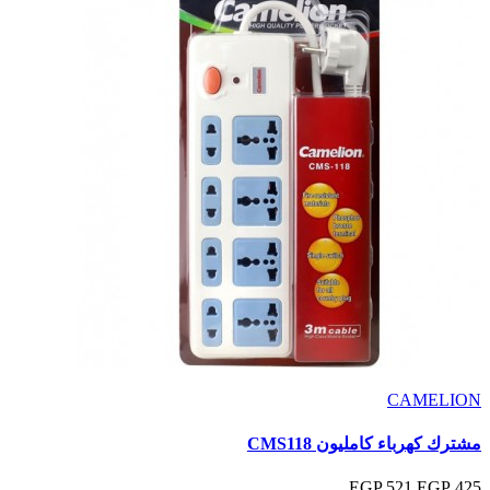
CAMELION
مشترك كهرباء كامليون CMS118
521 EGP
425 EGP