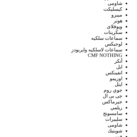
شاومى
كيسليكت
ميبرو
هونر
ويوفلاى
سكرينات
سماعات سلكيه
لوجيكس
سماعات لاسلكيه وايربودز
CMF NOTHING
أنكر
ابل
انفينكس
اوريمو
ايتل
جوي روم
جى بى ال
جيرماكس
ريلمي
سامسونج
سليبرات
شاومى
شويتيك
فومي