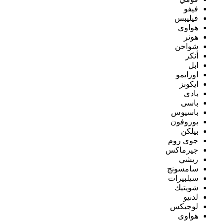
فيفو
فيليبس
هواوي
هونر
شواحن
أنكر
ابل
اورايمو
ايكونز
بادى
باسى
باسيوس
بوروفون
بيلكن
جوى روم
جيرماكس
ريشي
سامسونج
سيلبيرات
شويتيك
لدنيو
لوجيكس
هواوى