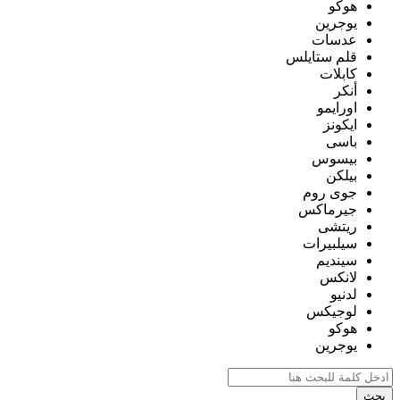
هوكو
يوجرين
عدسات
قلم ستايلس
كابلات
أنكر
اورايمو
ايكونز
باسى
بيسوس
بيلكن
جوى روم
جيرماكس
ريتشى
سيلبيرات
سينديم
لانكس
لدنيو
لوجيكس
هوكو
يوجرين
بحث