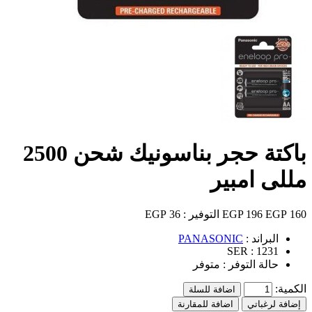
باكتة حجر بناسونيك شحن 2500
مللى امبير
160 EGP
196 EGP
التوفير :
36 EGP
البراند :
PANASONIC
SER :
1231
حالة التوفر :
متوفر
الكمية:
اضافة للسلة
إضافة لرغباتي
اضافة للمقارنة