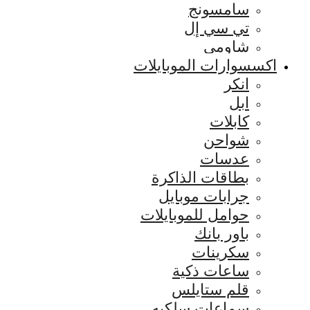
سامسونج
تي سي إل
شاومي
اكسسوارات الموبايلات
انكر
ابل
كابلات
شواحن
عدسات
بطاقات الذاكرة
جرابات موبايل
حوامل للموبايلات
باور بانك
سكرينات
ساعات ذكية
قلم ستايلس
سماعات سلكيه