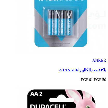
ANKER
باكتة حجرالكالين A3 ANKER
61 EGP
50 EGP