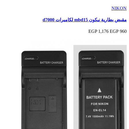
NIKON
مقبض بطارية نيكون mbd15 لكاميرات d7000
1,176 EGP
960 EGP