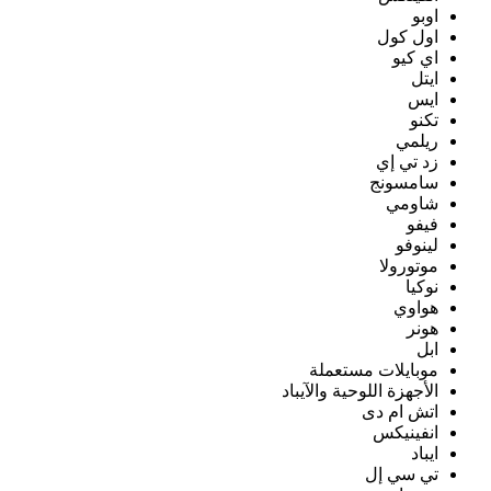
اوبو
اول كول
اي كيو
ايتل
ايس
تكنو
ريلمي
زد تي إي
سامسونج
شاومي
فيفو
لينوفو
موتورولا
نوكيا
هواوي
هونر
ابل
موبايلات مستعملة
الأجهزة اللوحية والآيباد
اتش ام دى
انفينيكس
ايباد
تي سي إل