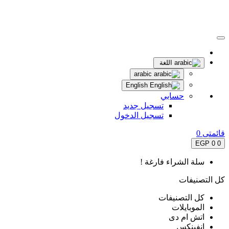
اللغة
arabic
English
حسابي
تسجيل جديد
تسجيل الدخول
قائمتى
0
0 EGP
0
سلة الشراء فارغة !
كل التصنيفات
كل التصنيفات
الموبايلات
اتش ام دى
انفينكس