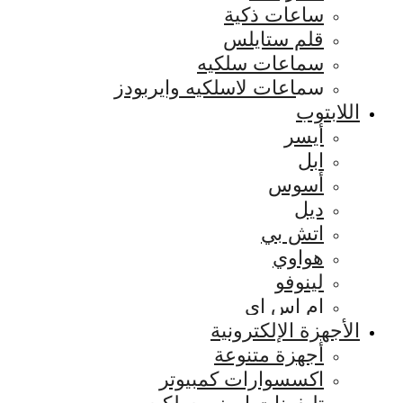
ساعات ذكية
قلم ستايلس
سماعات سلكيه
سماعات لاسلكيه وايربودز
اللابتوب
أيسر
ابل
أسوس
ديل
اتش بي
هواوي
لينوفو
ام اس اي
الأجهزة الإلكترونية
أجهزة متنوعة
اكسسوارات كمبيوتر