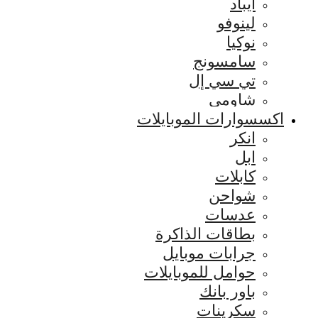
ايباد
لينوفو
نوكيا
سامسونج
تي سي إل
شاومي
اكسسوارات الموبايلات
انكر
ابل
كابلات
شواحن
عدسات
بطاقات الذاكرة
جرابات موبايل
حوامل للموبايلات
باور بانك
سكرينات