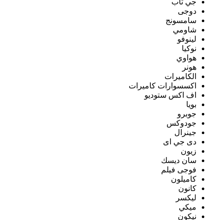
جي تاب
دوجى
سامسونج
شاومي
لينوفو
نوكيا
هواوي
هونر
الكاميرات
اكسسوارات كاميرات
اف اكس ستوديو
بويا
جوبرو
جودوكس
جينرال
دى جي اى
زيون
سان ديسك
فوجى فيلم
كاميلون
كانون
ليكسر
ميكي
نيكون