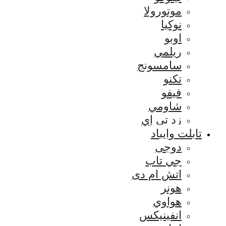
موتورولا
نوكيا
اوبو
ريلمي
سامسونج
تكنو
فيفو
شاومي
زد تي إي
تابلت وايباد
دوجى
جي تاب
اتش ام دى
هونر
هواوي
انفينيكس