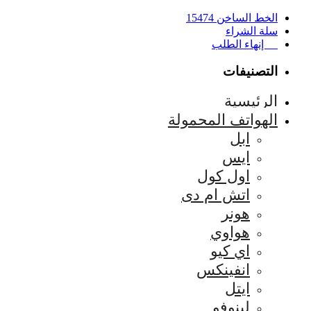
الخط الساخن 15474
سلة الشراء
إنهاء الطلب
التصنيفات
الرئيسية
الهواتف المحمولة
ابل
ايس
اول كول
اتش ام دى
هونر
هواوي
اي كيو
انفينكس
ايتل
لينوفو