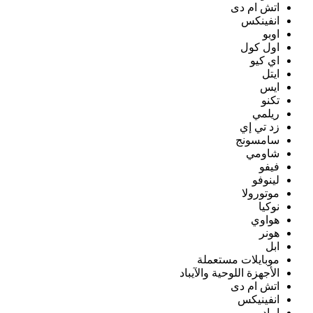
اتش ام دى
انفينكس
اوبو
اول كول
اي كيو
ايتل
ايس
تكنو
ريلمي
زد تي إي
سامسونج
شاومي
فيفو
لينوفو
موتورولا
نوكيا
هواوي
هونر
ابل
موبايلات مستعملة
الأجهزة اللوحية والآيباد
اتش ام دى
انفينيكس
ايباد