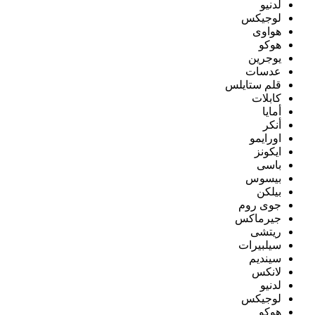
لدنيو
لوجيكس
هواوى
هوكو
يوجرين
عدسات
قلم ستايلس
كابلات
أمايا
أنكر
اورايمو
ايكونز
باسى
بيسوس
بيلكن
جوى روم
جيرماكس
ريتشى
سيلبيرات
سينديم
لانكس
لدنيو
لوجيكس
هوكو