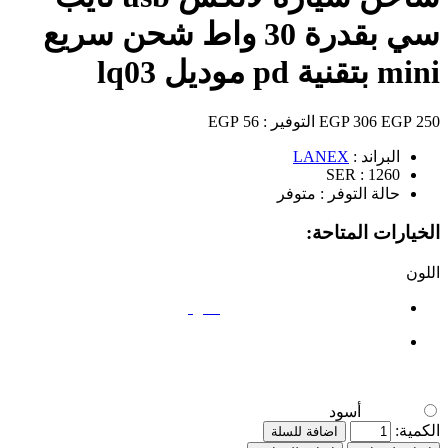
سي بقدرة 30 واط شحن سريع
mini بتقنية pd موديل lq03
250 EGP
306 EGP
التوفير :
56 EGP
البراند :
LANEX
SER :
1260
حالة التوفر :
متوفر
الخيارات المتاحة:
اللون
أسود
أسود
الكمية:
اضافة للسلة