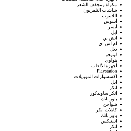
مكواة ومجفف الشعر
شاشات التلفزيون
اللابتوب
أسوس
أيسر
ابل
اتش بي
ام اس اي
ديل
لينوفو
هواوي
أجهزة الألعاب
Playstation
اكسسوارات الموبايلات
ابل
انكر
أنكر ساوندكور
باور بانك
شواحن
كابلات انكر
باور بانك
انفنيكس
انكر