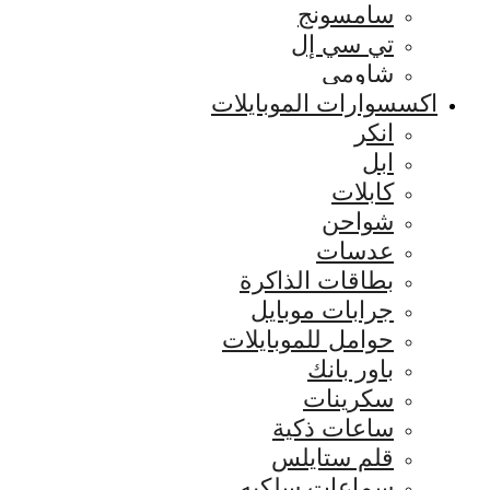
سامسونج
تي سي إل
شاومي
اكسسوارات الموبايلات
انكر
ابل
كابلات
شواحن
عدسات
بطاقات الذاكرة
جرابات موبايل
حوامل للموبايلات
باور بانك
سكرينات
ساعات ذكية
قلم ستايلس
سماعات سلكيه