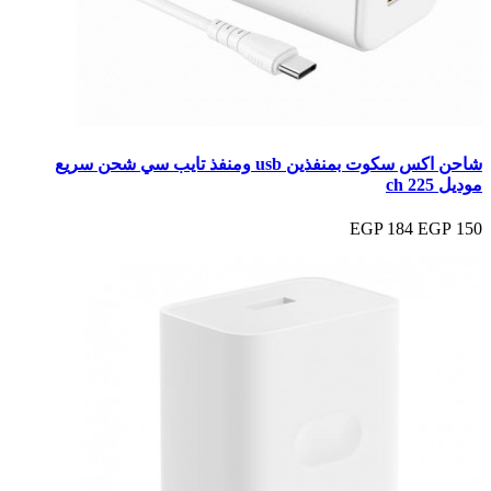
شاحن اكس سكوت بمنفذين usb ومنفذ تايب سي شحن سريع
موديل ch 225
184 EGP
150 EGP