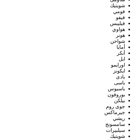
شويتيك
فومي
فيفو
فيليبس
هواوي
هونر
شواحن
أمايا
أنكر
ابل
اورايمو
ايكونز
بادى
باسى
باسيوس
بوروفون
بيلكن
جوى روم
جيرماكس
ريشي
سامسونج
سيلبيرات
شويتيك