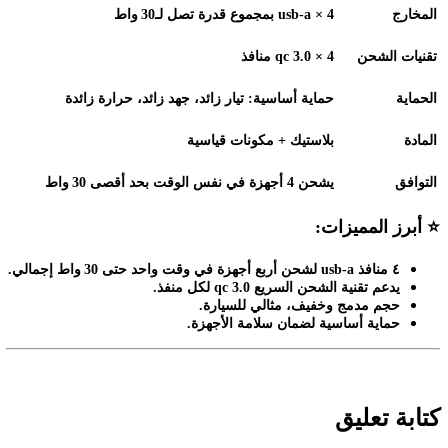
المخارج
4 × usb‑a
بمجموع قدرة تصل لـ30
واط
تقنيات الشحن
qc 3.0 × 4
منافذ
الحماية
حماية أساسية: تيار زائد، جهد زائد، حرارة زائدة
المادة
بلاستيك + مكونات قياسية
التوافق
يشحن 4 أجهزة في نفس الوقت بحد أقصى 30
واط
⭐
أبرز المميزات
:
٤
منافذ
usb‑a
لشحن أربع أجهزة في وقت واحد حتى 30
واط إجمالي
.
يدعم تقنية الشحن السريع
qc 3.0
لكل منفذ
.
حجم مدمج وخفيف، مثالي للسيارة
.
حماية أساسية لضمان سلامة الأجهزة
.
كتابة تعليق