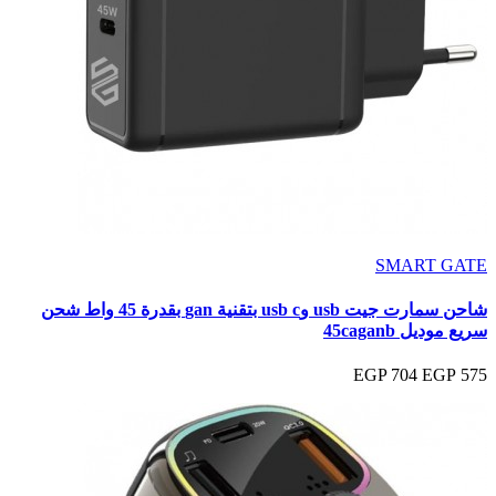
SMART GATE
شاحن سمارت جيت usb وusb c بتقنية gan بقدرة 45 واط شحن
سريع موديل 45caganb
704 EGP
575 EGP