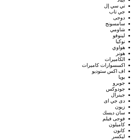
تي سي إل
جي تاب
دوجى
سامسونج
شاومي
لينوفو
نوكيا
هواوي
هونر
الكاميرات
اكسسوارات كاميرات
اف اكس ستوديو
بويا
جوبرو
جودوكس
جينرال
دى جي اى
زيون
سان ديسك
فوجى فيلم
كاميلون
كانون
ليكسر