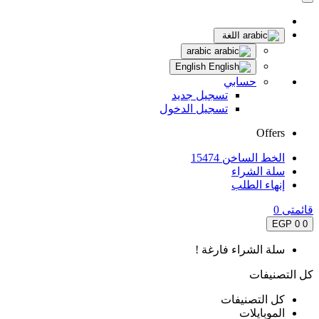
اللغة
arabic
English
حسابي
تسجيل جديد
تسجيل الدخول
Offers
الخط الساخن 15474
سلة الشراء
إنهاء الطلب
قائمتى
0
0 EGP
0
سلة الشراء فارغة !
كل التصنيفات
كل التصنيفات
الموبايلات