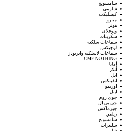
سامسونج
شاومى
كيسليكت
ميبرو
هونر
ويوفلاى
سكرينات
سماعات سلكيه
لوجيكس
سماعات لاسلكيه وايربودز
CMF NOTHING
أمايا
أنكر
ابل
انفينكس
اوريمو
ايتل
جوي روم
جى بى ال
جيرماكس
ريلمي
سامسونج
سليبرات
شاومى