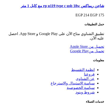
شاحن ريماكس rp u119 type c usb 18w مع كابل 1 متر
214 EGP
175 EGP
حمل التطبيقات
تطبيق الشناوي متاح الآن على Google Play و App Store. احصل
عليه الآن.
تحميل من
Apple Store
تحميل من
Google Play
معلومات
انظمة التقسيط
فروعنا
عن الشناوى
سياسة الاستبدال والاسترجاع
سياسة الخصوصية
شروط وبنود
خدمات العملاء