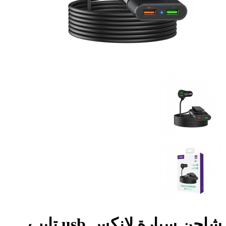
شاحن سيارة لانكس usb تايب