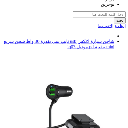
يوجرين
بحث
انظمة التقسيط
شاحن سيارة لانكس usb تايب سي بقدرة 30 واط شحن سريع
mini بتقنية pd موديل lq03