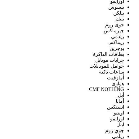
اورايمو
بيسوس
بيلكن
تتيك
جوى روم
جيرماكس
ريدمي
ريماكس
يوجرين
بطاقات الذاكرة
جرابات موبايل
حوامل للموبايلات
ساعات ذكية
أمازفيت
هواوى
CMF NOTHING
أبل
أمايا
انفينكس
اوتيتو
اورايمو
ايتل
جوي روم
ريلمى