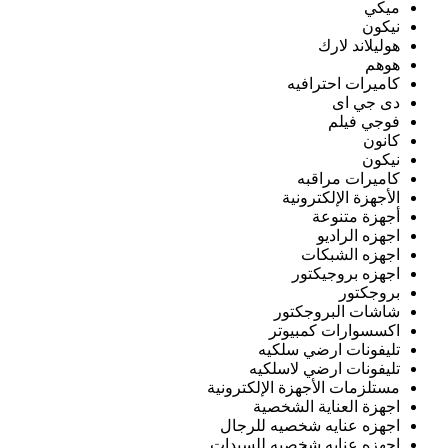
ميكي
نيكون
هوليلاند لارك
هوهم
كاميرات احترافيه
دى جي اى
فوجي فيلم
كانون
نيكون
كاميرات مراقبه
الأجهزة الإلكترونية
أجهزة متنوعة
اجهزه الراديو
اجهزه الشبكات
اجهزه بروجيكتور
بروجكتور
شاشات البروجكتور
اكسسوارات كمبيوتر
تليفونات ارضي سلكيه
تليفونات ارضي لاسلكيه
مستلزمات الأجهزة الإلكترونية
اجهزة العناية الشخصية
اجهزه عنايه شخصيه للرجال
اجهزه عنايه شخصيه للسيدات