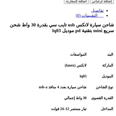
إضافة لرغباتي
اضافة للمقارنة
تفاصيل
التقييمات (0)
شاحن سيارة لانكس usb تايب سي بقدرة 30 واط شحن
سريع mini بتقنية pd موديل lq03
البند
المواصفات
الماركة
لانكس
(lanex)
الموديل
lq03
نوع الشاحن
شاحن سيارة بعدد 4 منافذ
usb‑a
القدرة القصوى
30
واط إجمالي
المداخل
تيار مستمر 12–24
فولت