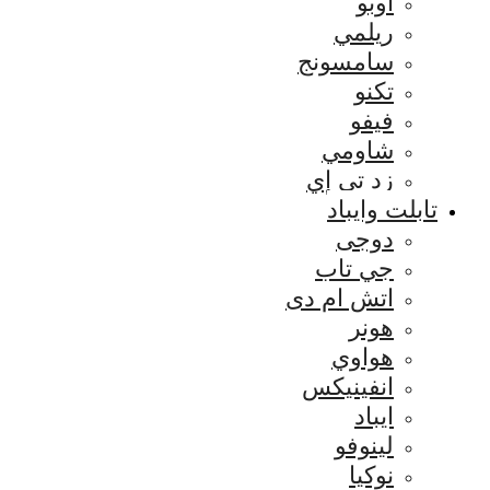
اوبو
ريلمي
سامسونج
تكنو
فيفو
شاومي
زد تي إي
تابلت وايباد
دوجى
جي تاب
اتش ام دى
هونر
هواوي
انفينيكس
ايباد
لينوفو
نوكيا