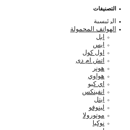
التصنيفات
الرئيسية
الهواتف المحمولة
ابل
ايس
اول كول
اتش ام دى
هونر
هواوي
اي كيو
انفينكس
ايتل
لينوفو
موتورولا
نوكيا