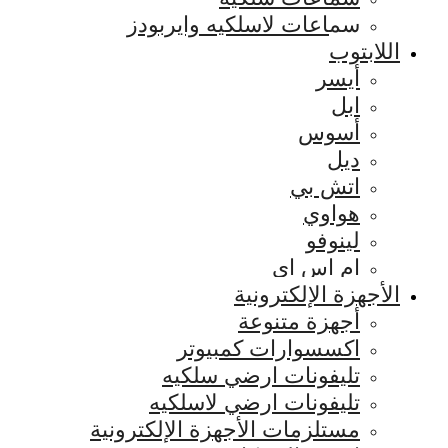
سماعات لاسلكيه وايربودز
اللابتوب
أيسر
ابل
أسوس
ديل
اتش بي
هواوي
لينوفو
ام اس اي
الأجهزة الإلكترونية
أجهزة متنوعة
اكسسوارات كمبيوتر
تليفونات ارضي سلكيه
تليفونات ارضي لاسلكيه
مستلزمات الأجهزة الإلكترونية