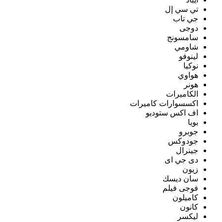
تي سي إل
جي تاب
دوجى
سامسونج
شاومي
لينوفو
نوكيا
هواوي
هونر
الكاميرات
اكسسوارات كاميرات
اف اكس ستوديو
بويا
جوبرو
جودوكس
جينرال
دى جي اى
زيون
سان ديسك
فوجى فيلم
كاميلون
كانون
ليكسر