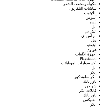
مكواة ومجفف الشعر
شاشات التلفزيون
اللابتوب
أسوس
أيسر
ابل
اتش بي
ام اس اي
ديل
لينوفو
هواوي
أجهزة الألعاب
Playstation
اكسسوارات الموبايلات
ابل
انكر
أنكر ساوندكور
باور بانك
شواحن
كابلات انكر
باور بانك
انفنيكس
انكر