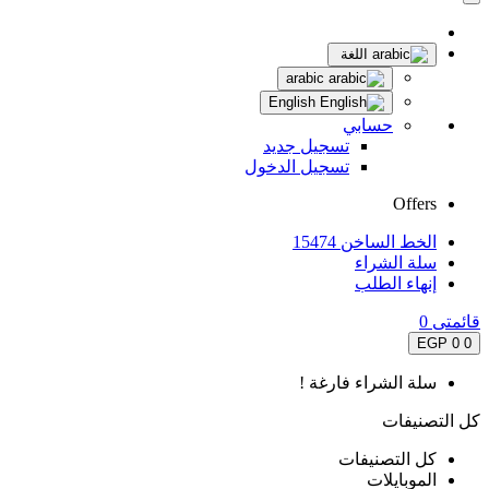
اللغة
arabic
English
حسابي
تسجيل جديد
تسجيل الدخول
Offers
الخط الساخن 15474
سلة الشراء
إنهاء الطلب
قائمتى
0
0 EGP
0
سلة الشراء فارغة !
كل التصنيفات
كل التصنيفات
الموبايلات