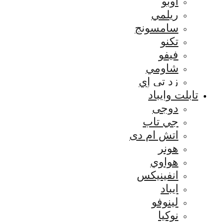
اوبو
ريلمي
سامسونج
تكنو
فيفو
شاومي
زد تي إي
تابلت وايباد
دوجى
جي تاب
اتش ام دى
هونر
هواوي
انفينيكس
ايباد
لينوفو
نوكيا