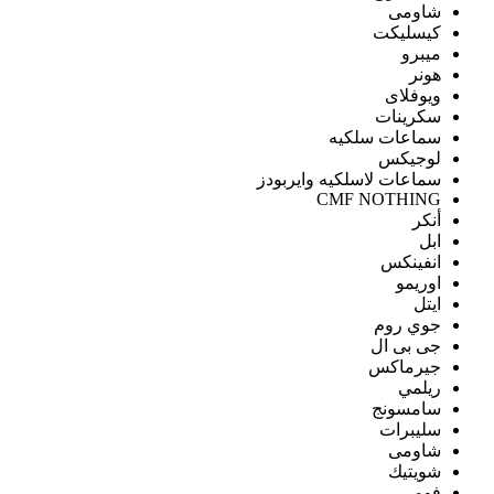
شاومى
كيسليكت
ميبرو
هونر
ويوفلاى
سكرينات
سماعات سلكيه
لوجيكس
سماعات لاسلكيه وايربودز
CMF NOTHING
أنكر
ابل
انفينكس
اوريمو
ايتل
جوي روم
جى بى ال
جيرماكس
ريلمي
سامسونج
سليبرات
شاومى
شويتيك
فومي