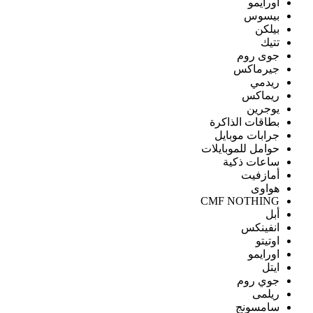
اورايمو
بيسوس
بيلكن
تتيك
جوى روم
جيرماكس
ريدمي
ريماكس
يوجرين
بطاقات الذاكرة
جرابات موبايل
حوامل للموبايلات
ساعات ذكية
أمازفيت
هواوى
CMF NOTHING
أبل
انفينكس
اوتيتو
اورايمو
ايتل
جوي روم
ريلمى
سامسونج