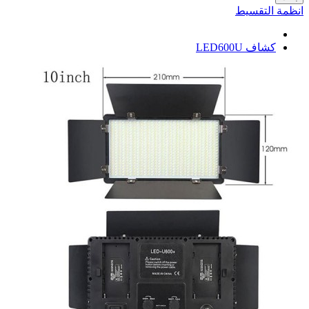
انظمة التقسيط
كشاف LED600U