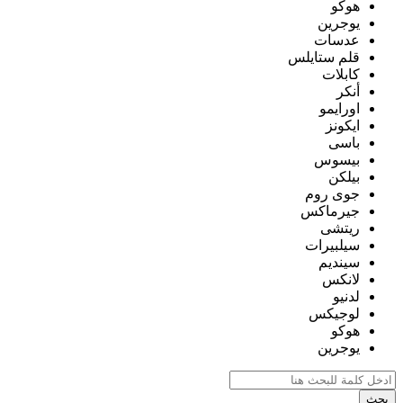
هوكو
يوجرين
عدسات
قلم ستايلس
كابلات
أنكر
اورايمو
ايكونز
باسى
بيسوس
بيلكن
جوى روم
جيرماكس
ريتشى
سيلبيرات
سينديم
لانكس
لدنيو
لوجيكس
هوكو
يوجرين
بحث