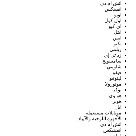
اتش ام دى
انفينكس
اوبو
اول كول
اي كيو
ايتل
ايس
تكنو
ريلمي
زد تي إي
سامسونج
شاومي
فيفو
لينوفو
موتورولا
نوكيا
هواوي
هونر
ابل
موبايلات مستعملة
الأجهزة اللوحية والآيباد
اتش ام دى
انفينيكس
ايباد