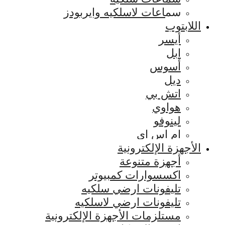
سماعات لاسلكيه وايربودز
اللابتوب
أيسر
ابل
أسوس
ديل
اتش بي
هواوي
لينوفو
ام اس اي
الأجهزة الإلكترونية
أجهزة متنوعة
اكسسوارات كمبيوتر
تليفونات ارضي سلكيه
تليفونات ارضي لاسلكيه
مستلزمات الأجهزة الإلكترونية