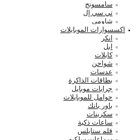
سامسونج
تي سي إل
شاومي
اكسسوارات الموبايلات
انكر
ابل
كابلات
شواحن
عدسات
بطاقات الذاكرة
جرابات موبايل
حوامل للموبايلات
باور بانك
سكرينات
ساعات ذكية
قلم ستايلس
سماعات سلكيه