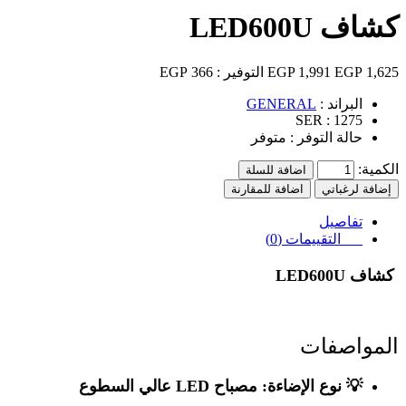
كشاف LED600U
1,625 EGP
1,991 EGP
التوفير :
366 EGP
البراند :
GENERAL
SER :
1275
حالة التوفر :
متوفر
الكمية:
اضافة للسلة
إضافة لرغباتي
اضافة للمقارنة
تفاصيل
التقييمات (0)
كشاف LED600U
المواصفات
💡
نوع الإضاءة:
مصباح LED عالي السطوع