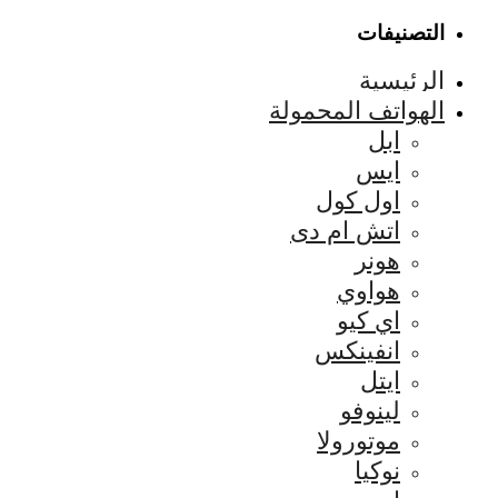
التصنيفات
الرئيسية
الهواتف المحمولة
ابل
ايس
اول كول
اتش ام دى
هونر
هواوي
اي كيو
انفينكس
ايتل
لينوفو
موتورولا
نوكيا