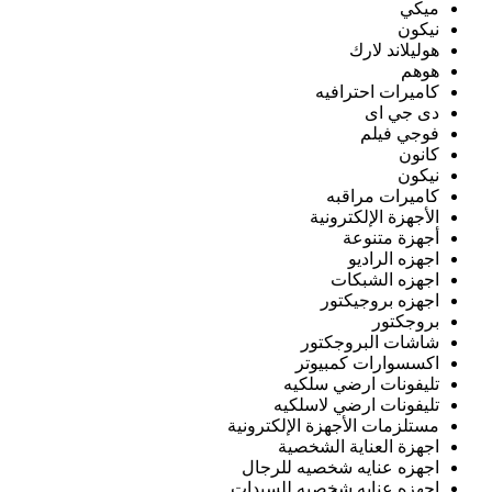
ميكي
نيكون
هوليلاند لارك
هوهم
كاميرات احترافيه
دى جي اى
فوجي فيلم
كانون
نيكون
كاميرات مراقبه
الأجهزة الإلكترونية
أجهزة متنوعة
اجهزه الراديو
اجهزه الشبكات
اجهزه بروجيكتور
بروجكتور
شاشات البروجكتور
اكسسوارات كمبيوتر
تليفونات ارضي سلكيه
تليفونات ارضي لاسلكيه
مستلزمات الأجهزة الإلكترونية
اجهزة العناية الشخصية
اجهزه عنايه شخصيه للرجال
اجهزه عنايه شخصيه للسيدات