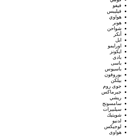
فيفو
فيليبس
هواوي
هونر
شواحن
أنكر
ابل
اورايمو
ايكونز
بادى
باسى
باسيوس
بوروفون
بيلكن
جوى روم
جيرماكس
ريشي
سامسونج
سيلبيرات
شويتيك
لدنيو
لوجيكس
هواوى