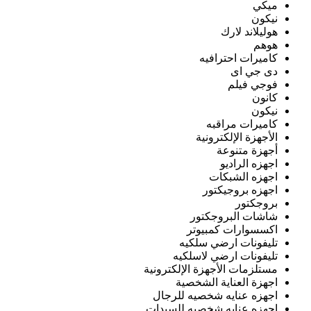
ميكي
نيكون
هوليلاند لارك
هوهم
كاميرات احترافيه
دى جي اى
فوجي فيلم
كانون
نيكون
كاميرات مراقبه
الأجهزة الإلكترونية
أجهزة متنوعة
اجهزه الراديو
اجهزه الشبكات
اجهزه بروجيكتور
بروجكتور
شاشات البروجكتور
اكسسوارات كمبيوتر
تليفونات ارضي سلكيه
تليفونات ارضي لاسلكيه
مستلزمات الأجهزة الإلكترونية
اجهزة العناية الشخصية
اجهزه عنايه شخصيه للرجال
اجهزه عنايه شخصيه للسيدات