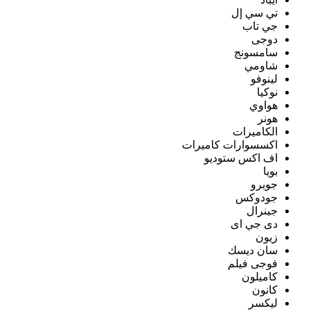
تي سي إل
جي تاب
دوجى
سامسونج
شاومي
لينوفو
نوكيا
هواوي
هونر
الكاميرات
اكسسوارات كاميرات
اف اكس ستوديو
بويا
جوبرو
جودوكس
جينرال
دى جي اى
زيون
سان ديسك
فوجى فيلم
كاميلون
كانون
ليكسر