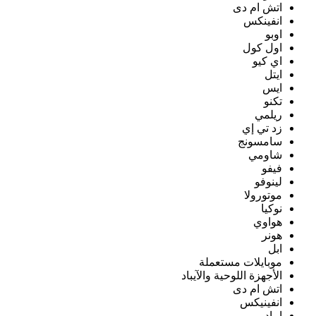
اتش ام دى
انفينكس
اوبو
اول كول
اي كيو
ايتل
ايس
تكنو
ريلمي
زد تي إي
سامسونج
شاومي
فيفو
لينوفو
موتورولا
نوكيا
هواوي
هونر
ابل
موبايلات مستعملة
الأجهزة اللوحية والآيباد
اتش ام دى
انفينيكس
ايباد