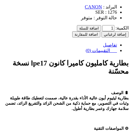
البراند :
CANON
SER :
1276
حالة التوفر :
متوفر
الكمية:
اضافة للسلة
إضافة لرغباتي
اضافة للمقارنة
تفاصيل
التقييمات (0)
بطارية كامليون كاميرا كانون lpe17 نسخة
محسّنة
🔋
الوصف
بطارية ليثيوم أيون عالية الأداء بقدرة عالية، صممت لتعطيك طاقة طويلة
وثبات في التصوير، مع حماية ذكية من الشحن الزائد والتفريغ الزائد، تضمن
سلامة جهازك وعمر بطارية أطول.
⚙️
المواصفات التقنية