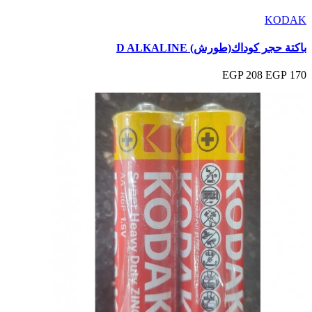
KODAK
باكتة حجر كوداك(طورش) D ALKALINE
208 EGP
170 EGP