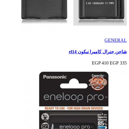
GENERAL
شاحن جنرال كاميرا نيكون el14
410 EGP
335 EGP