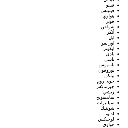
فيفو
فيليبس
هواوي
هونر
شواحن
أنكر
ابل
اورايمو
ايكونز
بادى
باسى
باسيوس
بوروفون
بيلكن
جوى روم
جيرماكس
ريشي
سامسونج
سيلبيرات
شويتيك
لدنيو
لوجيكس
هواوى