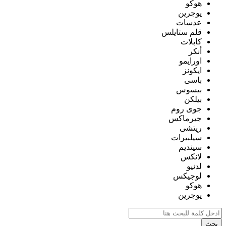
هوكو
يوجرين
عدسات
قلم ستايلس
كابلات
أنكر
اورايمو
ايكونز
باسى
بيسوس
بيلكن
جوى روم
جيرماكس
ريتشى
سيلبيرات
سينديم
لانكس
لدنيو
لوجيكس
هوكو
يوجرين
بحث