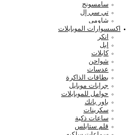
سامسونج
تي سي إل
شاومي
اكسسوارات الموبايلات
انكر
ابل
كابلات
شواحن
عدسات
بطاقات الذاكرة
جرابات موبايل
حوامل للموبايلات
باور بانك
سكرينات
ساعات ذكية
قلم ستايلس
سماعات سلكيه