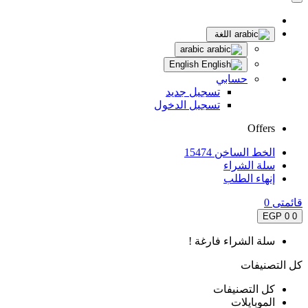
اللغة
arabic
English
حسابي
تسجيل جديد
تسجيل الدخول
Offers
الخط الساخن 15474
سلة الشراء
إنهاء الطلب
قائمتى
0
0 EGP
0
سلة الشراء فارغة !
كل التصنيفات
كل التصنيفات
الموبايلات