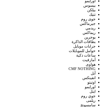
اورايمو
بيسوس
بيلكن
تتيك
جوى روم
جيرماكس
ريدمي
ريماكس
يوجرين
بطاقات الذاكرة
جرابات موبايل
حوامل للموبايلات
ساعات ذكية
أمازفيت
هواوى
CMF NOTHING
أبل
انفينكس
اوتيتو
اورايمو
ايتل
جوي روم
ريلمى
سامسونج