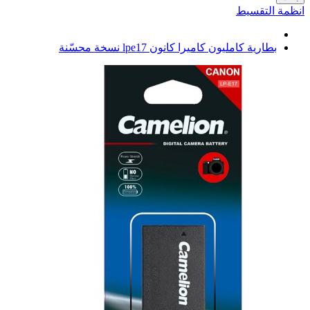
انظمة التقسيط
بطارية كامليون كاميرا كانون lpe17 نسخة محسّنة