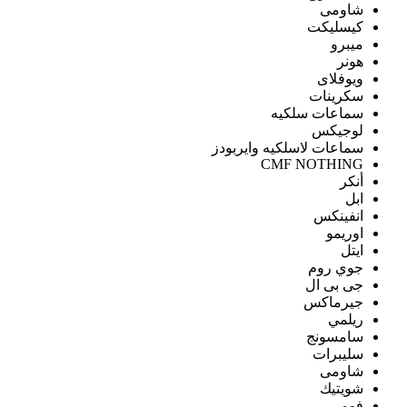
شاومى
كيسليكت
ميبرو
هونر
ويوفلاى
سكرينات
سماعات سلكيه
لوجيكس
سماعات لاسلكيه وايربودز
CMF NOTHING
أنكر
ابل
انفينكس
اوريمو
ايتل
جوي روم
جى بى ال
جيرماكس
ريلمي
سامسونج
سليبرات
شاومى
شويتيك
فومي