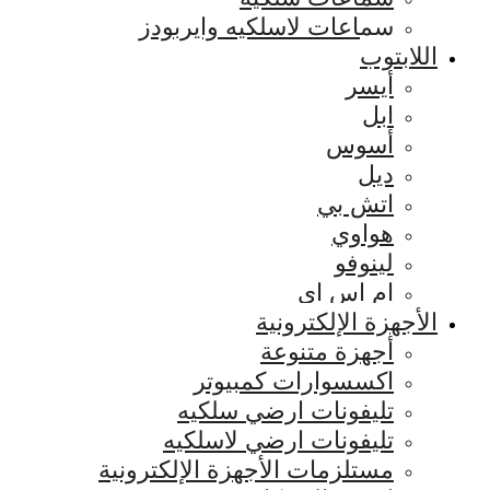
سماعات لاسلكيه وايربودز
اللابتوب
أيسر
ابل
أسوس
ديل
اتش بي
هواوي
لينوفو
ام اس اي
الأجهزة الإلكترونية
أجهزة متنوعة
اكسسوارات كمبيوتر
تليفونات ارضي سلكيه
تليفونات ارضي لاسلكيه
مستلزمات الأجهزة الإلكترونية