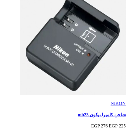
NIKON
شاحن كاميرا نيكون mh23
276 EGP
225 EGP