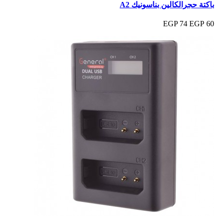
باكتة حجرالكالين بناسونيك A2
74 EGP
60 EGP