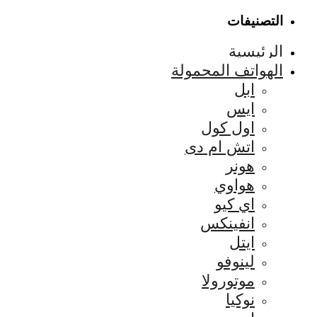
التصنيفات
الرئيسية
الهواتف المحمولة
ابل
ايس
اول كول
اتش ام دى
هونر
هواوي
اي كيو
انفينكس
ايتل
لينوفو
موتورولا
نوكيا