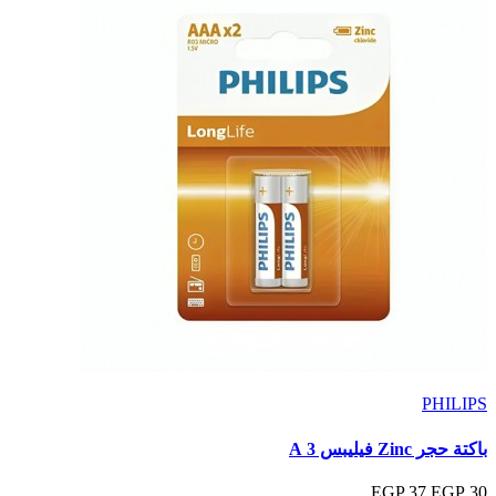
PHILIPS
باكتة حجر Zinc فيليبس 3 A
37 EGP
30 EGP