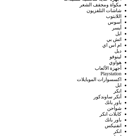
مكواة ومجفف الشعر
شاشات التلفزيون
اللابتوب
أسوس
أيسر
ابل
اتش بي
ام اس اي
ديل
لينوفو
هواوي
أجهزة الألعاب
Playstation
اكسسوارات الموبايلات
ابل
انكر
أنكر ساوندكور
باور بانك
شواحن
كابلات انكر
باور بانك
انفنيكس
انكر