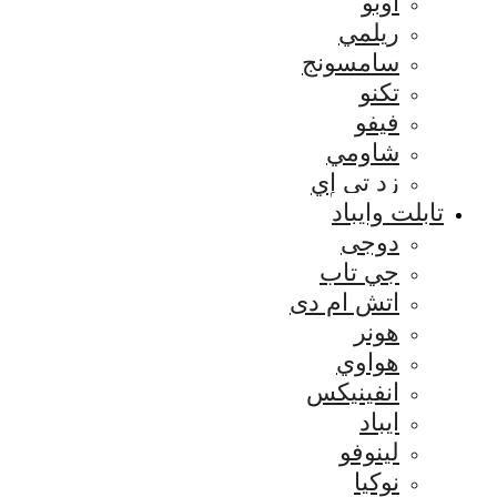
اوبو
ريلمي
سامسونج
تكنو
فيفو
شاومي
زد تي إي
تابلت وايباد
دوجى
جي تاب
اتش ام دى
هونر
هواوي
انفينيكس
ايباد
لينوفو
نوكيا