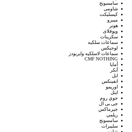
سامسونج
شاومى
كيسليكت
ميبرو
هونر
ويوفلاى
سكرينات
سماعات سلكيه
لوجيكس
سماعات لاسلكيه وايربودز
CMF NOTHING
أمايا
أنكر
ابل
انفينكس
اوريمو
ايتل
جوي روم
جى بى ال
جيرماكس
ريلمي
سامسونج
سليبرات
شاومى