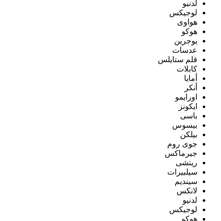
لدنيو
لوجيكس
هواوى
هوكو
يوجرين
عدسات
قلم ستايلس
كابلات
أمايا
أنكر
اورايمو
ايكونز
باسى
بيسوس
بيلكن
جوى روم
جيرماكس
ريتشى
سيلبيرات
سينديم
لانكس
لدنيو
لوجيكس
هوكو