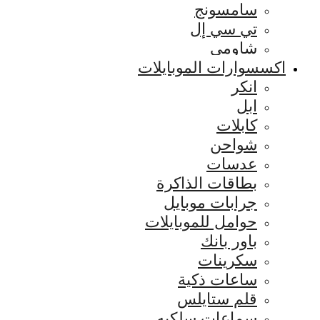
سامسونج
تي سي إل
شاومي
اكسسوارات الموبايلات
انكر
ابل
كابلات
شواحن
عدسات
بطاقات الذاكرة
جرابات موبايل
حوامل للموبايلات
باور بانك
سكرينات
ساعات ذكية
قلم ستايلس
سماعات سلكيه