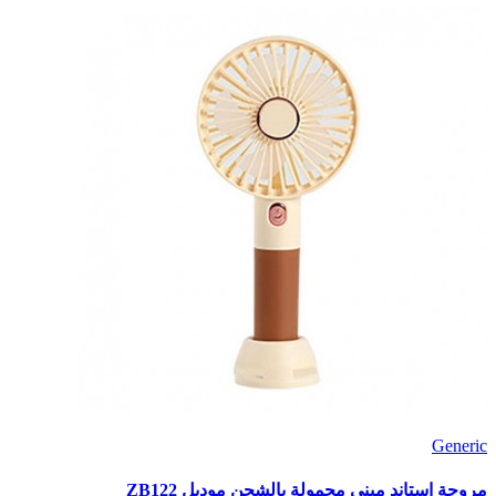
Generic
مروحة استاند ميني محمولة بالشحن موديل ZB122