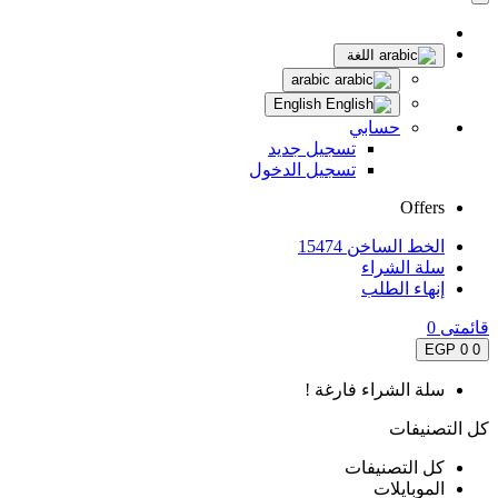
اللغة
arabic
English
حسابي
تسجيل جديد
تسجيل الدخول
Offers
الخط الساخن 15474
سلة الشراء
إنهاء الطلب
قائمتى
0
0 EGP
0
سلة الشراء فارغة !
كل التصنيفات
كل التصنيفات
الموبايلات