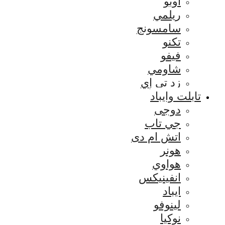
اوبو
ريلمي
سامسونج
تكنو
فيفو
شاومي
زد تي إي
تابلت وايباد
دوجى
جي تاب
اتش ام دى
هونر
هواوي
انفينيكس
ايباد
لينوفو
نوكيا