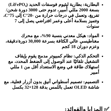
البطارية: بطارية ليثيوم فوسفات الحديد (LiFePO₄)
بسعة 2000 مللي أمبير، تدوم حتى 3000 دورة شحن/
تفريغ، وتعمل في درجات حرارة من -20°C إلى 75°C،
وتتميز بسلامة أعلى وعمر افتراضي يصل إلى 7
سنوات
المواد: هيكل معدني بنسبة 90%، مع محرك
مغناطيسي عالي الكثافة بسرعة 30,000 دورة/دقيقة،
وعزم دوران 18 كجم
التحكم الذكي: نظام كمبيوتر مدمج يقوم بإيقاف
التشغيل تلقائيًا عند الوصول إلى الضغط المحدد، مع
استهلاك طاقة في وضع الاستعداد أقل من 1 مللي
أمبير
التصميم: تصميم أسطواني أنيق بدون أزرار فعلية، مع
شاشة OLED تعمل باللمس بدقة 128×32 بكسل
✅ المزايا والفوائد: