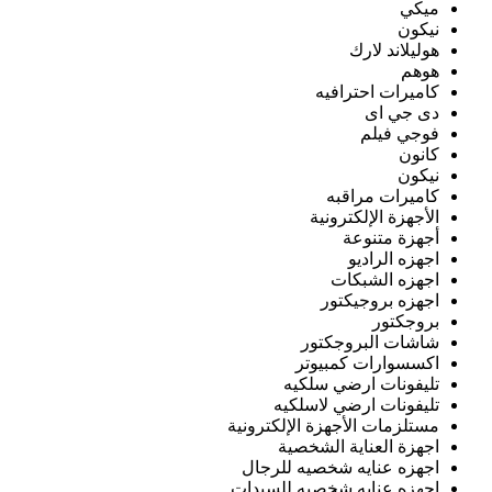
ميكي
نيكون
هوليلاند لارك
هوهم
كاميرات احترافيه
دى جي اى
فوجي فيلم
كانون
نيكون
كاميرات مراقبه
الأجهزة الإلكترونية
أجهزة متنوعة
اجهزه الراديو
اجهزه الشبكات
اجهزه بروجيكتور
بروجكتور
شاشات البروجكتور
اكسسوارات كمبيوتر
تليفونات ارضي سلكيه
تليفونات ارضي لاسلكيه
مستلزمات الأجهزة الإلكترونية
اجهزة العناية الشخصية
اجهزه عنايه شخصيه للرجال
اجهزه عنايه شخصيه للسيدات