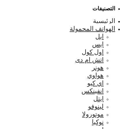
التصنيفات
الرئيسية
الهواتف المحمولة
ابل
ايس
اول كول
اتش ام دى
هونر
هواوي
اي كيو
انفينكس
ايتل
لينوفو
موتورولا
نوكيا