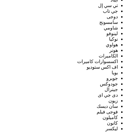
تي سي إل
جي تاب
دوجى
سامسونج
شاومي
لينوفو
نوكيا
هواوي
هونر
الكاميرات
اكسسوارات كاميرات
اف اكس ستوديو
بويا
جوبرو
جودوكس
جينرال
دى جي اى
زيون
سان ديسك
فوجى فيلم
كاميلون
كانون
ليكسر