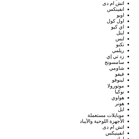
اتش ام دى
انفينكس
اوبو
اول كول
اي كيو
ايتل
ايس
تكنو
ريلمي
زد تي إي
سامسونج
شاومي
فيفو
لينوفو
موتورولا
نوكيا
هواوي
هونر
ابل
موبايلات مستعملة
الأجهزة اللوحية والآيباد
اتش ام دى
انفينيكس
ايباد