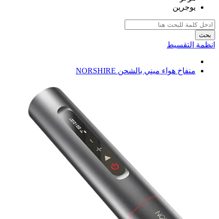
يوجرين
بحث
انظمة التقسيط
منفاخ هواء ميني بالشحن NORSHIRE