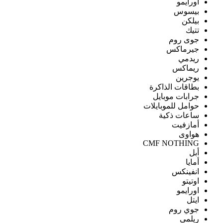
اورايمو
بيسوس
بيلكن
تتيك
جوى روم
جيرماكس
ريدمي
ريماكس
يوجرين
بطاقات الذاكرة
جرابات موبايل
حوامل للموبايلات
ساعات ذكية
أمازفيت
هواوى
CMF NOTHING
أبل
أمايا
انفينكس
اوتيتو
اورايمو
ايتل
جوي روم
ريلمى