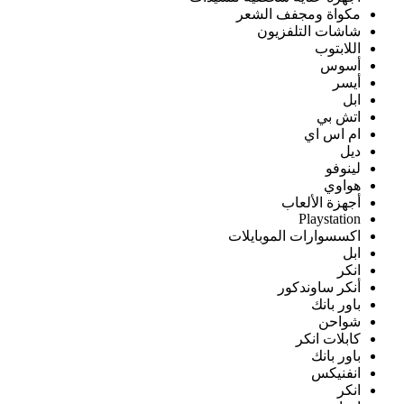
مكواة ومجفف الشعر
شاشات التلفزيون
اللابتوب
أسوس
أيسر
ابل
اتش بي
ام اس اي
ديل
لينوفو
هواوي
أجهزة الألعاب
Playstation
اكسسوارات الموبايلات
ابل
انكر
أنكر ساوندكور
باور بانك
شواحن
كابلات انكر
باور بانك
انفنيكس
انكر