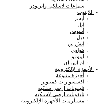
سماعات لاسلكيه وايربودز
اللابتوب
أيسر
ابل
أسوس
ديل
اتش بي
هواوي
لينوفو
ام اس اي
الأجهزة الإلكترونية
أجهزة متنوعة
اكسسوارات كمبيوتر
تليفونات ارضي سلكيه
تليفونات ارضي لاسلكيه
مستلزمات الأجهزة الإلكترونية