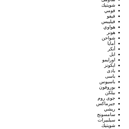
شويتيك
فومي
فيفو
فيليبس
هواوي
هونر
شواحن
أمايا
أنكر
ابل
اورايمو
ايكونز
بادى
باسى
باسيوس
بوروفون
بيلكن
جوى روم
جيرماكس
ريشي
سامسونج
سيلبيرات
شويتيك