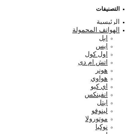
التصنيفات
الرئيسية
الهواتف المحمولة
ابل
ايس
اول كول
اتش ام دى
هونر
هواوي
اي كيو
انفينكس
ايتل
لينوفو
موتورولا
نوكيا