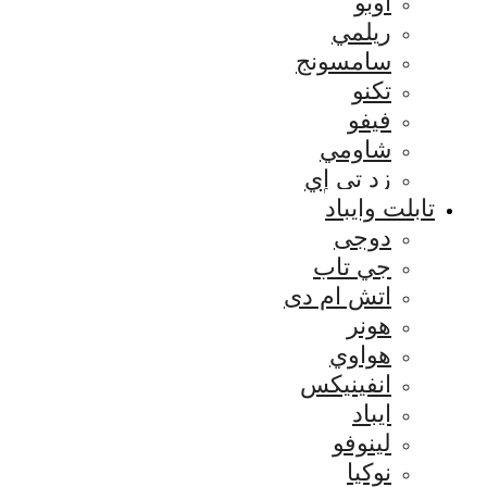
اوبو
ريلمي
سامسونج
تكنو
فيفو
شاومي
زد تي إي
تابلت وايباد
دوجى
جي تاب
اتش ام دى
هونر
هواوي
انفينيكس
ايباد
لينوفو
نوكيا