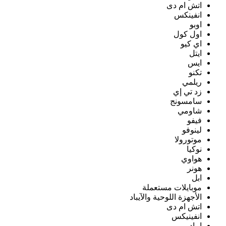
اتش ام دى
انفينكس
اوبو
اول كول
اي كيو
ايتل
ايس
تكنو
ريلمي
زد تي إي
سامسونج
شاومي
فيفو
لينوفو
موتورولا
نوكيا
هواوي
هونر
ابل
موبايلات مستعملة
الأجهزة اللوحية والآيباد
اتش ام دى
انفينيكس
ايباد