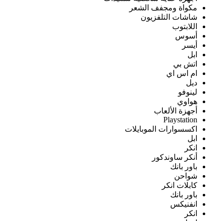
مكواة ومجفف الشعر
شاشات التلفزيون
اللابتوب
أسوس
أيسر
ابل
اتش بي
ام اس اي
ديل
لينوفو
هواوي
أجهزة الألعاب
Playstation
اكسسوارات الموبايلات
ابل
انكر
أنكر ساوندكور
باور بانك
شواحن
كابلات انكر
باور بانك
انفنيكس
انكر