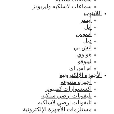
سماعات لاسلكيه وايربودز
اللابتوب
أيسر
ابل
أسوس
ديل
اتش بي
هواوي
لينوفو
ام اس اي
الأجهزة الإلكترونية
أجهزة متنوعة
اكسسوارات كمبيوتر
تليفونات ارضي سلكيه
تليفونات ارضي لاسلكيه
مستلزمات الأجهزة الإلكترونية