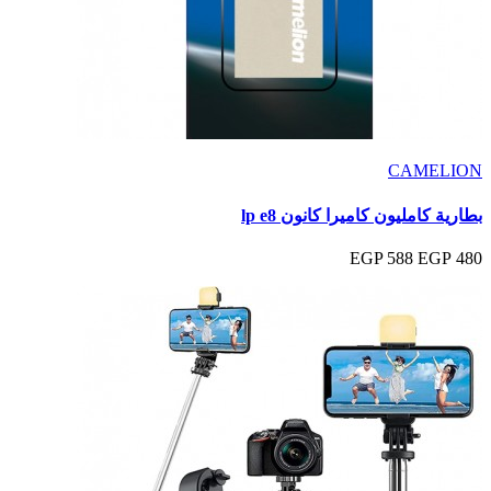
CAMELION
بطارية كامليون كاميرا كانون lp e8
588 EGP
480 EGP