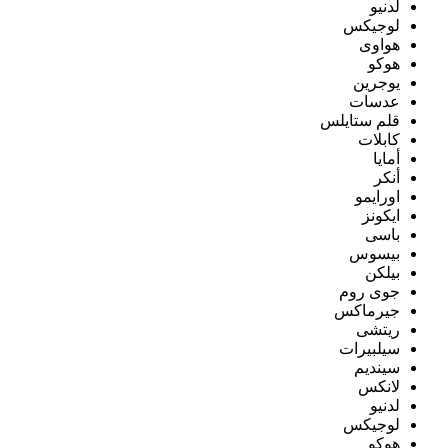
لدنيو
لوجيكس
هواوى
هوكو
يوجرين
عدسات
قلم ستايلس
كابلات
أمايا
أنكر
اورايمو
ايكونز
باسى
بيسوس
بيلكن
جوى روم
جيرماكس
ريتشى
سيلبيرات
سينديم
لانكس
لدنيو
لوجيكس
هوكو