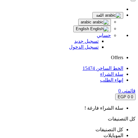
اللغة
arabic
English
حسابي
تسجيل جديد
تسجيل الدخول
Offers
الخط الساخن 15474
سلة الشراء
إنهاء الطلب
قائمتى
0
0 EGP
0
سلة الشراء فارغة !
كل التصنيفات
كل التصنيفات
الموبايلات