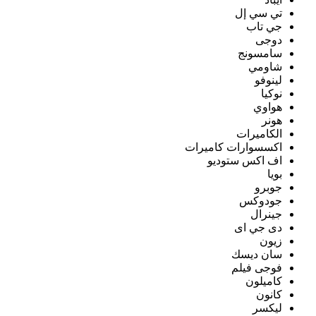
تي سي إل
جي تاب
دوجى
سامسونج
شاومي
لينوفو
نوكيا
هواوي
هونر
الكاميرات
اكسسوارات كاميرات
اف اكس ستوديو
بويا
جوبرو
جودوكس
جينرال
دى جي اى
زيون
سان ديسك
فوجى فيلم
كاميلون
كانون
ليكسر