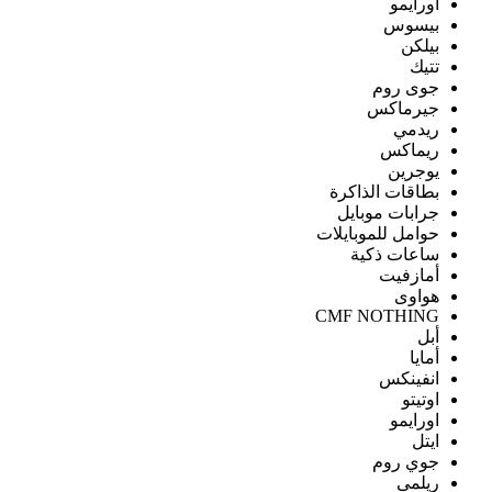
اورايمو
بيسوس
بيلكن
تتيك
جوى روم
جيرماكس
ريدمي
ريماكس
يوجرين
بطاقات الذاكرة
جرابات موبايل
حوامل للموبايلات
ساعات ذكية
أمازفيت
هواوى
CMF NOTHING
أبل
أمايا
انفينكس
اوتيتو
اورايمو
ايتل
جوي روم
ريلمى