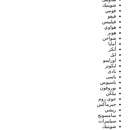
شويتيك
فومي
فيفو
فيليبس
هواوي
هونر
شواحن
أمايا
أنكر
ابل
اورايمو
ايكونز
بادى
باسى
باسيوس
بوروفون
بيلكن
جوى روم
جيرماكس
ريشي
سامسونج
سيلبيرات
شويتيك