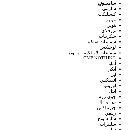
سامسونج
شاومى
كيسليكت
ميبرو
هونر
ويوفلاى
سكرينات
سماعات سلكيه
لوجيكس
سماعات لاسلكيه وايربودز
CMF NOTHING
أمايا
أنكر
ابل
انفينكس
اوريمو
ايتل
جوي روم
جى بى ال
جيرماكس
ريلمي
سامسونج
سليبرات
شاومى