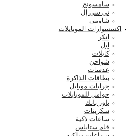
سامسونج
تي سي إل
شاومي
اكسسوارات الموبايلات
انكر
ابل
كابلات
شواحن
عدسات
بطاقات الذاكرة
جرابات موبايل
حوامل للموبايلات
باور بانك
سكرينات
ساعات ذكية
قلم ستايلس
سماعات سلكيه