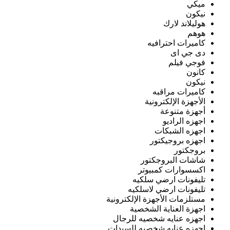
ميكي
نيكون
هوليلاند لارك
هوهم
كاميرات احترافيه
دى جي اى
فوجي فيلم
كانون
نيكون
كاميرات مراقبه
الأجهزة الإلكترونية
أجهزة متنوعة
اجهزه الراديو
اجهزه الشبكات
اجهزه بروجيكتور
بروجكتور
شاشات البروجكتور
اكسسوارات كمبيوتر
تليفونات ارضي سلكيه
تليفونات ارضي لاسلكيه
مستلزمات الأجهزة الإلكترونية
اجهزة العناية الشخصية
اجهزه عنايه شخصيه للرجال
اجهزه عنايه شخصيه للسيدات