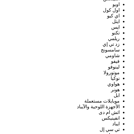
اوبو
اول كول
اي كيو
ايتل
ايس
تكنو
ريلمي
زد تي إي
سامسونج
شاومي
فيفو
لينوفو
موتورولا
نوكيا
هواوي
هونر
ابل
موبايلات مستعملة
الأجهزة اللوحية والآيباد
اتش ام دى
انفينيكس
ايباد
تي سي إل