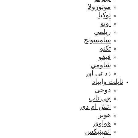
موتورولا
نوكيا
اوبو
ريلمي
سامسونج
تكنو
فيفو
شاومي
زد تي إي
تابلت وايباد
دوجى
جي تاب
اتش ام دى
هونر
هواوي
انفينيكس