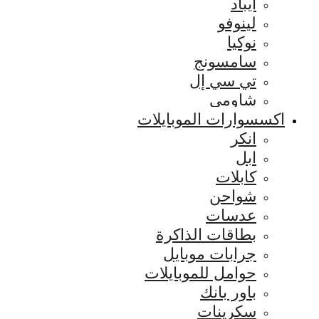
ايباد
لينوفو
نوكيا
سامسونج
تي سي إل
شاومي
اكسسوارات الموبايلات
انكر
ابل
كابلات
شواحن
عدسات
بطاقات الذاكرة
جرابات موبايل
حوامل للموبايلات
باور بانك
سكرينات