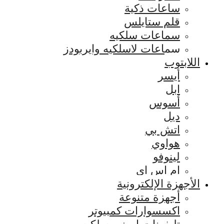
ساعات ذكية
قلم ستايلس
سماعات سلكيه
سماعات لاسلكيه وايربودز
اللابتوب
أيسر
ابل
أسوس
ديل
اتش بي
هواوي
لينوفو
ام اس اي
الأجهزة الإلكترونية
أجهزة متنوعة
اكسسوارات كمبيوتر