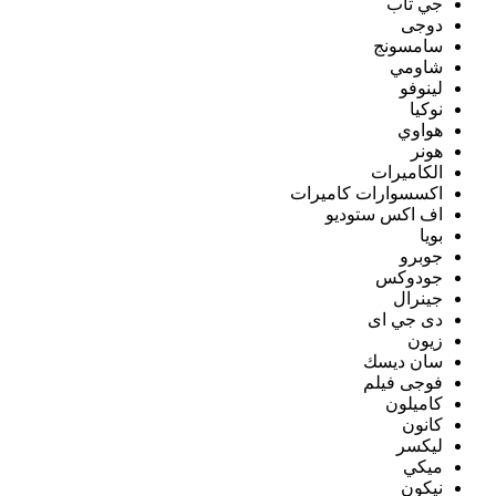
جي تاب
دوجى
سامسونج
شاومي
لينوفو
نوكيا
هواوي
هونر
الكاميرات
اكسسوارات كاميرات
اف اكس ستوديو
بويا
جوبرو
جودوكس
جينرال
دى جي اى
زيون
سان ديسك
فوجى فيلم
كاميلون
كانون
ليكسر
ميكي
نيكون