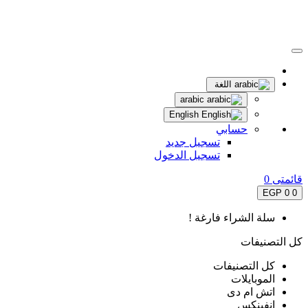
اللغة
arabic
English
حسابي
تسجيل جديد
تسجيل الدخول
قائمتى
0
0 EGP
0
سلة الشراء فارغة !
كل التصنيفات
كل التصنيفات
الموبايلات
اتش ام دى
انفينكس