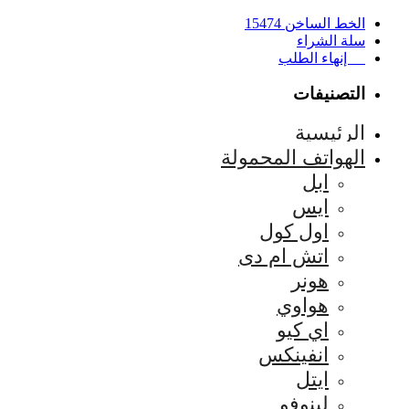
الخط الساخن 15474
سلة الشراء
إنهاء الطلب
التصنيفات
الرئيسية
الهواتف المحمولة
ابل
ايس
اول كول
اتش ام دى
هونر
هواوي
اي كيو
انفينكس
ايتل
لينوفو