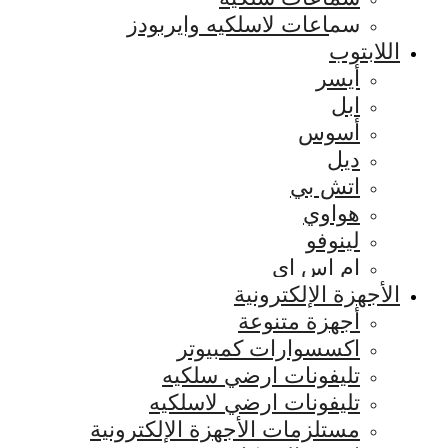
سماعات لاسلكيه وايربودز
اللابتوب
أيسر
ابل
أسوس
ديل
اتش بي
هواوي
لينوفو
ام اس اي
الأجهزة الإلكترونية
أجهزة متنوعة
اكسسوارات كمبيوتر
تليفونات ارضي سلكيه
تليفونات ارضي لاسلكيه
مستلزمات الأجهزة الإلكترونية