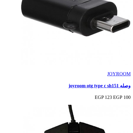
JOYROOM
وصله joyroom otg type c sh151
123 EGP
100 EGP