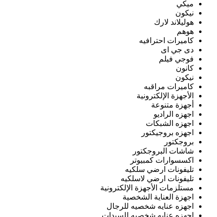
ميكي
نيكون
هوليلاند لارك
هوهم
كاميرات احترافيه
دى جي اى
فوجي فيلم
كانون
نيكون
كاميرات مراقبه
الأجهزة الإلكترونية
أجهزة متنوعة
اجهزه الراديو
اجهزه الشبكات
اجهزه بروجيكتور
بروجكتور
شاشات البروجكتور
اكسسوارات كمبيوتر
تليفونات ارضي سلكيه
تليفونات ارضي لاسلكيه
مستلزمات الأجهزة الإلكترونية
اجهزة العناية الشخصية
اجهزه عنايه شخصيه للرجال
اجهزه عنايه شخصيه للسيدات