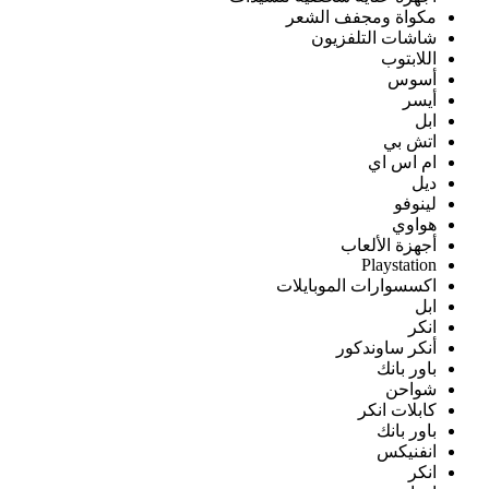
مكواة ومجفف الشعر
شاشات التلفزيون
اللابتوب
أسوس
أيسر
ابل
اتش بي
ام اس اي
ديل
لينوفو
هواوي
أجهزة الألعاب
Playstation
اكسسوارات الموبايلات
ابل
انكر
أنكر ساوندكور
باور بانك
شواحن
كابلات انكر
باور بانك
انفنيكس
انكر