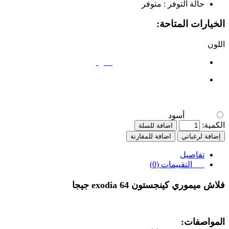
حالة التوفر :
متوفر
الخيارات المتاحة:
اللون
أسود
أسود
الكمية:
اضافة للسلة
إضافة لرغباتي
اضافة للمقارنة
تفاصيل
التقييمات (0)
فلاش ميموري كينجستون exodia 64 جيجا
المواصفات: