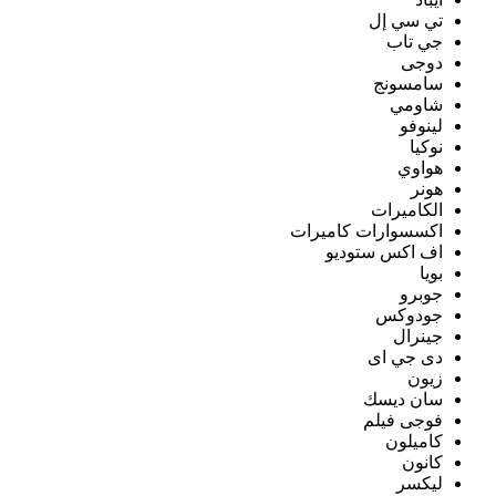
تي سي إل
جي تاب
دوجى
سامسونج
شاومي
لينوفو
نوكيا
هواوي
هونر
الكاميرات
اكسسوارات كاميرات
اف اكس ستوديو
بويا
جوبرو
جودوكس
جينرال
دى جي اى
زيون
سان ديسك
فوجى فيلم
كاميلون
كانون
ليكسر