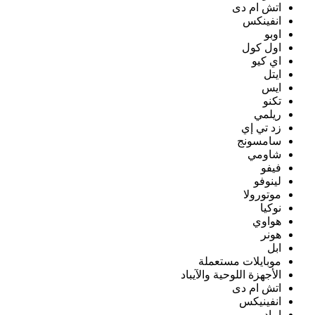
اتش ام دى
انفينكس
اوبو
اول كول
اي كيو
ايتل
ايس
تكنو
ريلمي
زد تي إي
سامسونج
شاومي
فيفو
لينوفو
موتورولا
نوكيا
هواوي
هونر
ابل
موبايلات مستعملة
الأجهزة اللوحية والآيباد
اتش ام دى
انفينيكس
ايباد