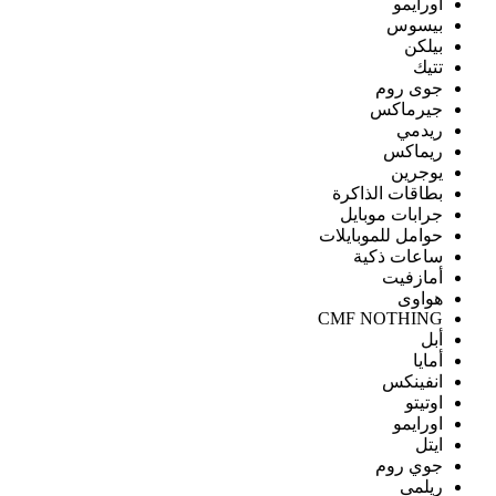
اورايمو
بيسوس
بيلكن
تتيك
جوى روم
جيرماكس
ريدمي
ريماكس
يوجرين
بطاقات الذاكرة
جرابات موبايل
حوامل للموبايلات
ساعات ذكية
أمازفيت
هواوى
CMF NOTHING
أبل
أمايا
انفينكس
اوتيتو
اورايمو
ايتل
جوي روم
ريلمى