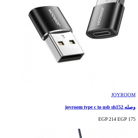
JOYROOM
وصله joyroom type c to usb sh152
214 EGP
175 EGP