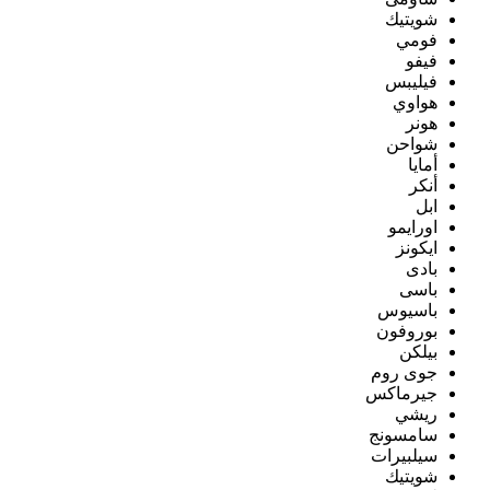
شويتيك
فومي
فيفو
فيليبس
هواوي
هونر
شواحن
أمايا
أنكر
ابل
اورايمو
ايكونز
بادى
باسى
باسيوس
بوروفون
بيلكن
جوى روم
جيرماكس
ريشي
سامسونج
سيلبيرات
شويتيك