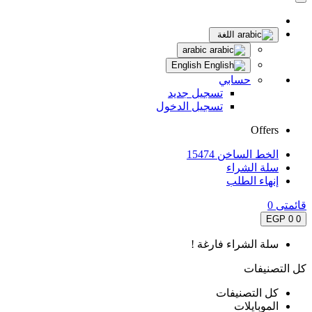
اللغة
arabic
English
حسابي
تسجيل جديد
تسجيل الدخول
Offers
الخط الساخن 15474
سلة الشراء
إنهاء الطلب
قائمتى
0
0 EGP
0
سلة الشراء فارغة !
كل التصنيفات
كل التصنيفات
الموبايلات