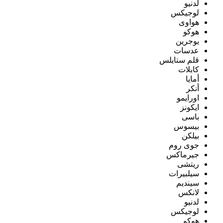
لدنيو
لوجيكس
هواوى
هوكو
يوجرين
عدسات
قلم ستايلس
كابلات
أمايا
أنكر
اورايمو
ايكونز
باسى
بيسوس
بيلكن
جوى روم
جيرماكس
ريتشى
سيلبيرات
سينديم
لانكس
لدنيو
لوجيكس
هوكو