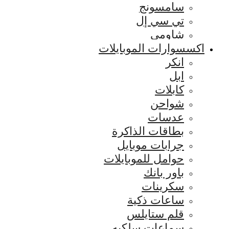
سامسونج
تي سي إل
شاومي
اكسسوارات الموبايلات
انكر
ابل
كابلات
شواحن
عدسات
بطاقات الذاكرة
جرابات موبايل
حوامل للموبايلات
باور بانك
سكرينات
ساعات ذكية
قلم ستايلس
سماعات سلكيه