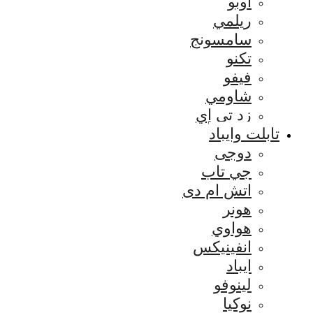
اوبو
ريلمي
سامسونج
تكنو
فيفو
شاومي
زد تي إي
تابلت وايباد
دوجى
جي تاب
اتش ام دى
هونر
هواوي
انفينيكس
ايباد
لينوفو
نوكيا