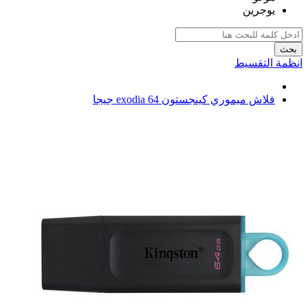
يوجرين
بحث
انظمة التقسيط
فلاش ميموري كينجستون exodia 64 جيجا