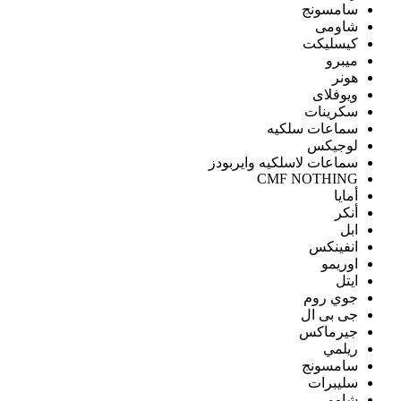
سامسونج
شاومى
كيسليكت
ميبرو
هونر
ويوفلاى
سكرينات
سماعات سلكيه
لوجيكس
سماعات لاسلكيه وايربودز
CMF NOTHING
أمايا
أنكر
ابل
انفينكس
اوريمو
ايتل
جوي روم
جى بى ال
جيرماكس
ريلمي
سامسونج
سليبرات
شاومى