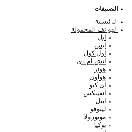
التصنيفات
الرئيسية
الهواتف المحمولة
ابل
ايس
اول كول
اتش ام دى
هونر
هواوي
اي كيو
انفينكس
ايتل
لينوفو
موتورولا
نوكيا