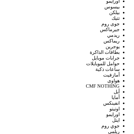
اورايمو
بيسوس
بيلكن
تتيك
جوى روم
جيرماكس
ريدمي
ريماكس
يوجرين
بطاقات الذاكرة
جرابات موبايل
حوامل للموبايلات
ساعات ذكية
أمازفيت
هواوى
CMF NOTHING
أبل
أمايا
انفينكس
اوتيتو
اورايمو
ايتل
جوي روم
ريلمى