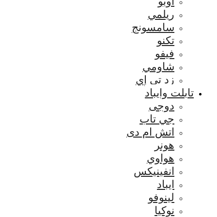
اوبو
ريلمي
سامسونج
تكنو
فيفو
شاومي
زد تي إي
تابلت وايباد
دوجى
جي تاب
اتش ام دى
هونر
هواوي
انفينيكس
ايباد
لينوفو
نوكيا