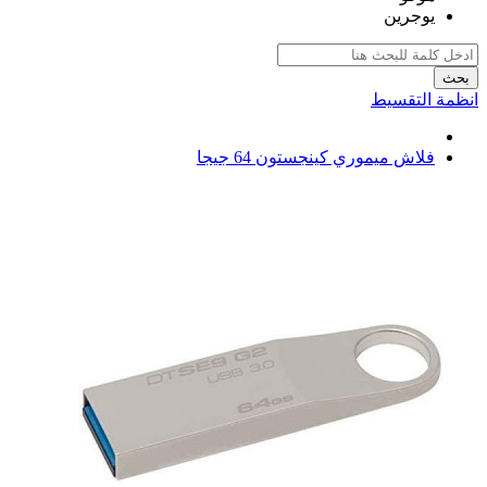
يوجرين
بحث
انظمة التقسيط
فلاش ميموري كينجستون 64 جيجا