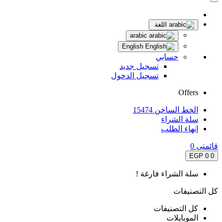
اللغة
arabic
English
حسابي
تسجيل جديد
تسجيل الدخول
Offers
الخط الساخن 15474
سلة الشراء
إنهاء الطلب
قائمتى
0
0 EGP
0
سلة الشراء فارغة !
كل التصنيفات
كل التصنيفات
الموبايلات