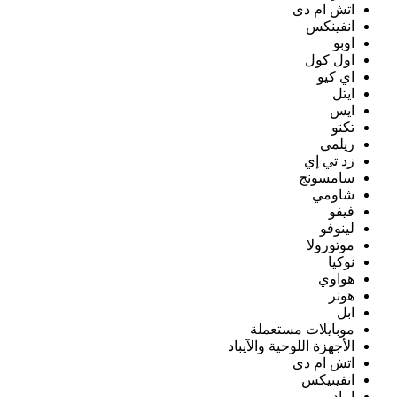
اتش ام دى
انفينكس
اوبو
اول كول
اي كيو
ايتل
ايس
تكنو
ريلمي
زد تي إي
سامسونج
شاومي
فيفو
لينوفو
موتورولا
نوكيا
هواوي
هونر
ابل
موبايلات مستعملة
الأجهزة اللوحية والآيباد
اتش ام دى
انفينيكس
ايباد