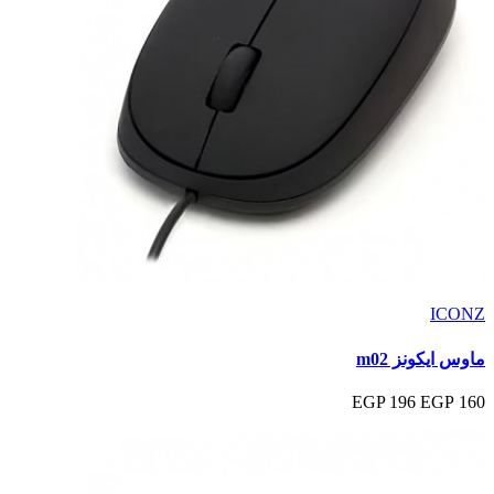
ICONZ
ماوس ايكونز m02
196 EGP
160 EGP