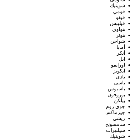
شويتيك
فومي
فيفو
فيليبس
هواوي
هونر
شواحن
أمايا
أنكر
ابل
اورايمو
ايكونز
بادى
باسى
باسيوس
بوروفون
بيلكن
جوى روم
جيرماكس
ريشي
سامسونج
سيلبيرات
شويتيك