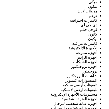
ميكي
نيكون
هوليلاند لارك
هوهم
كاميرات احترافيه
دى جي اى
فوجي فيلم
كانون
نيكون
كاميرات مراقبه
الأجهزة الإلكترونية
أجهزة متنوعة
اجهزه الراديو
اجهزه الشبكات
اجهزه بروجيكتور
بروجكتور
شاشات البروجكتور
اكسسوارات كمبيوتر
تليفونات ارضي سلكيه
تليفونات ارضي لاسلكيه
مستلزمات الأجهزة الإلكترونية
اجهزة العناية الشخصية
اجهزه عنايه شخصيه للرجال
اجهزه عنايه شخصيه للسيدات