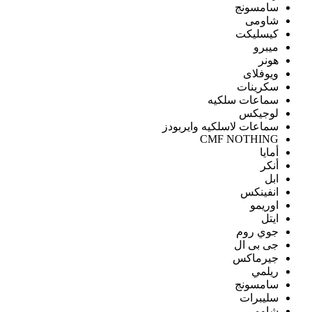
سامسونج
شاومى
كيسليكت
ميبرو
هونر
ويوفلاى
سكرينات
سماعات سلكيه
لوجيكس
سماعات لاسلكيه وايربودز
CMF NOTHING
أمايا
أنكر
ابل
انفينكس
اوريمو
ايتل
جوي روم
جى بى ال
جيرماكس
ريلمي
سامسونج
سليبرات
شاومى