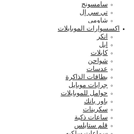
سامسونج
تي سي إل
شاومي
اكسسوارات الموبايلات
انكر
ابل
كابلات
شواحن
عدسات
بطاقات الذاكرة
جرابات موبايل
حوامل للموبايلات
باور بانك
سكرينات
ساعات ذكية
قلم ستايلس
سماعات سلكيه