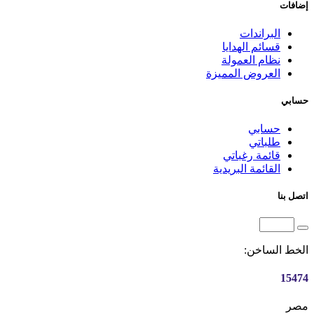
إضافات
البراندات
قسائم الهدايا
نظام العمولة
العروض المميزة
حسابي
حسابي
طلباتي
قائمة رغباتي
القائمة البريدية
اتصل بنا
الخط الساخن:
15474
مصر