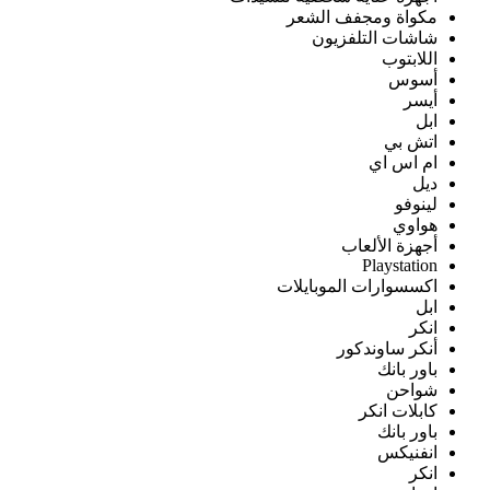
مكواة ومجفف الشعر
شاشات التلفزيون
اللابتوب
أسوس
أيسر
ابل
اتش بي
ام اس اي
ديل
لينوفو
هواوي
أجهزة الألعاب
Playstation
اكسسوارات الموبايلات
ابل
انكر
أنكر ساوندكور
باور بانك
شواحن
كابلات انكر
باور بانك
انفنيكس
انكر