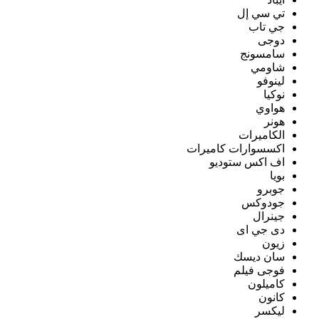
تي سي إل
جي تاب
دوجى
سامسونج
شاومي
لينوفو
نوكيا
هواوي
هونر
الكاميرات
اكسسوارات كاميرات
اف اكس ستوديو
بويا
جوبرو
جودوكس
جينرال
دى جي اى
زيون
سان ديسك
فوجى فيلم
كاميلون
كانون
ليكسر