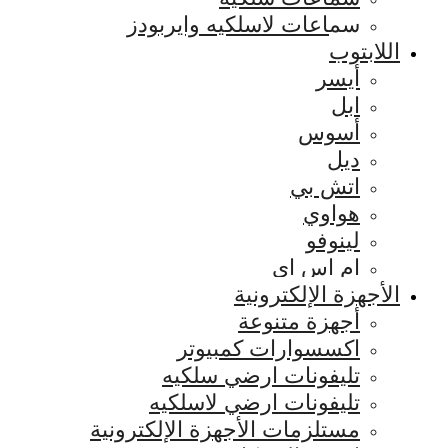
سماعات لاسلكيه وايربودز
اللابتوب
أيسر
ابل
أسوس
ديل
اتش بي
هواوي
لينوفو
ام اس اي
الأجهزة الإلكترونية
أجهزة متنوعة
اكسسوارات كمبيوتر
تليفونات ارضي سلكيه
تليفونات ارضي لاسلكيه
مستلزمات الأجهزة الإلكترونية