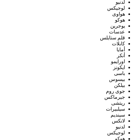
لدنيو
لوجيكس
هواوى
هوكو
يوجرين
عدسات
قلم ستايلس
كابلات
أمايا
أنكر
اورايمو
ايكونز
باسى
بيسوس
بيلكن
جوى روم
جيرماكس
ريتشى
سيلبيرات
سينديم
لانكس
لدنيو
لوجيكس
هوكو