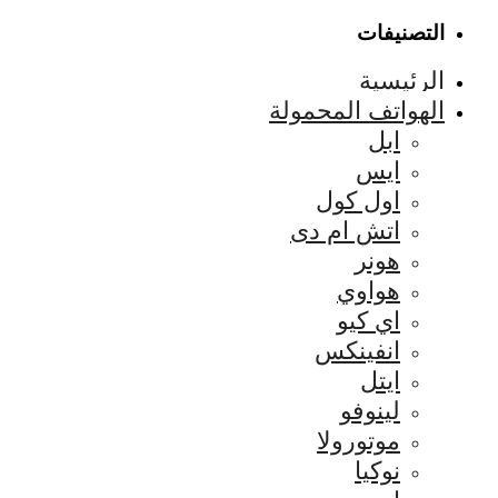
التصنيفات
الرئيسية
الهواتف المحمولة
ابل
ايس
اول كول
اتش ام دى
هونر
هواوي
اي كيو
انفينكس
ايتل
لينوفو
موتورولا
نوكيا