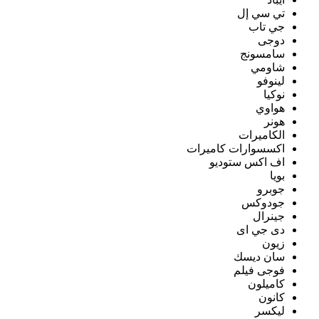
تي سي إل
جي تاب
دوجى
سامسونج
شاومي
لينوفو
نوكيا
هواوي
هونر
الكاميرات
اكسسوارات كاميرات
اف اكس ستوديو
بويا
جوبرو
جودوكس
جينرال
دى جي اى
زيون
سان ديسك
فوجى فيلم
كاميلون
كانون
ليكسر