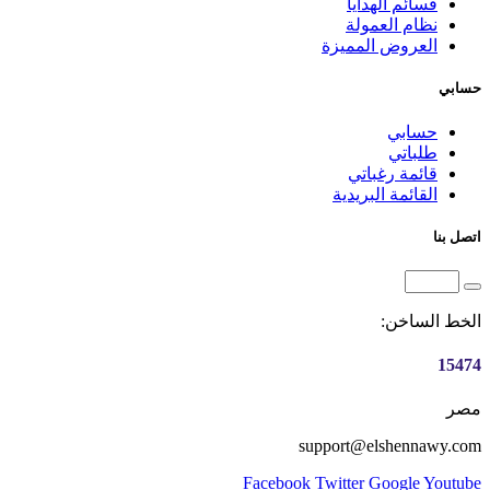
قسائم الهدايا
نظام العمولة
العروض المميزة
حسابي
حسابي
طلباتي
قائمة رغباتي
القائمة البريدية
اتصل بنا
الخط الساخن:
15474
مصر
support@elshennawy.com
Facebook
Twitter
Google
Youtube