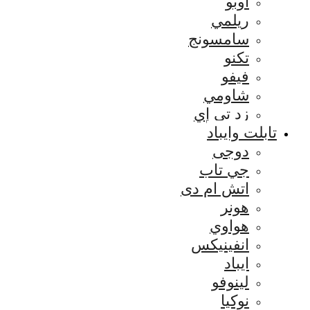
اوبو
ريلمي
سامسونج
تكنو
فيفو
شاومي
زد تي إي
تابلت وايباد
دوجى
جي تاب
اتش ام دى
هونر
هواوي
انفينيكس
ايباد
لينوفو
نوكيا