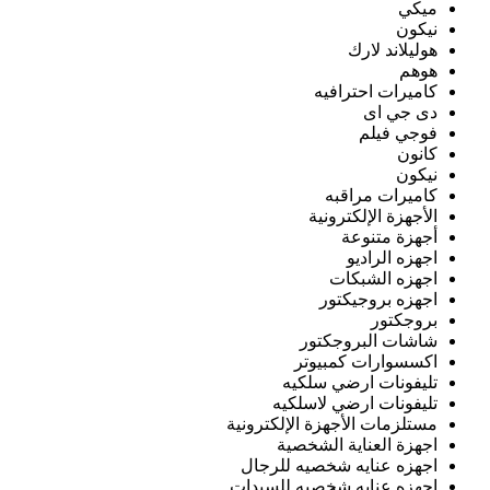
ميكي
نيكون
هوليلاند لارك
هوهم
كاميرات احترافيه
دى جي اى
فوجي فيلم
كانون
نيكون
كاميرات مراقبه
الأجهزة الإلكترونية
أجهزة متنوعة
اجهزه الراديو
اجهزه الشبكات
اجهزه بروجيكتور
بروجكتور
شاشات البروجكتور
اكسسوارات كمبيوتر
تليفونات ارضي سلكيه
تليفونات ارضي لاسلكيه
مستلزمات الأجهزة الإلكترونية
اجهزة العناية الشخصية
اجهزه عنايه شخصيه للرجال
اجهزه عنايه شخصيه للسيدات