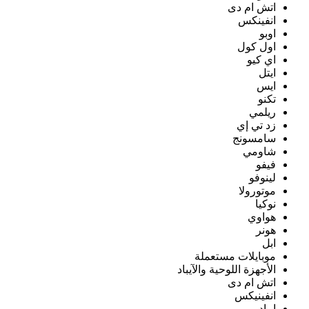
اتش ام دى
انفينكس
اوبو
اول كول
اي كيو
ايتل
ايس
تكنو
ريلمي
زد تي إي
سامسونج
شاومي
فيفو
لينوفو
موتورولا
نوكيا
هواوي
هونر
ابل
موبايلات مستعملة
الأجهزة اللوحية والآيباد
اتش ام دى
انفينيكس
ايباد