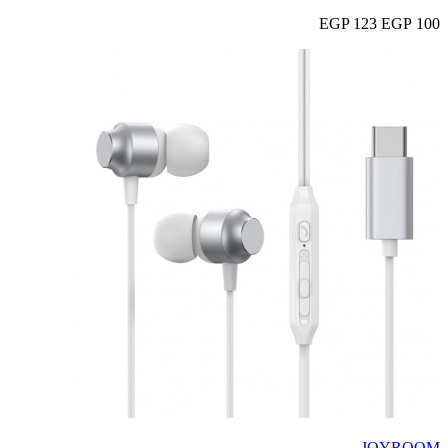
123 EGP
100 EGP
JOYROOM