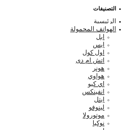
التصنيفات
الرئيسية
الهواتف المحمولة
ابل
ايس
اول كول
اتش ام دى
هونر
هواوي
اي كيو
انفينكس
ايتل
لينوفو
موتورولا
نوكيا