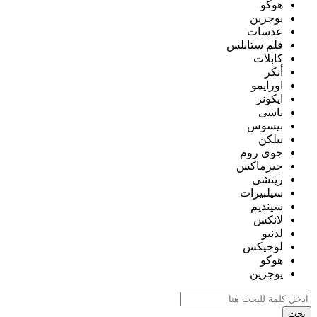
هوكو
يوجرين
عدسات
قلم ستايلس
كابلات
أنكر
اورايمو
ايكونز
باسى
بيسوس
بيلكن
جوى روم
جيرماكس
ريتشى
سيلبيرات
سينديم
لانكس
لدنيو
لوجيكس
هوكو
يوجرين
بحث