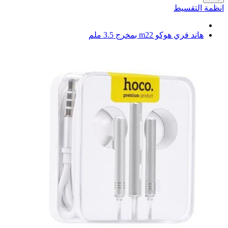
انظمة التقسيط
هاند فري هوكو m22 بمخرج 3.5 ملم