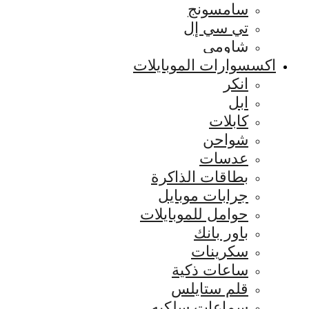
سامسونج
تي سي إل
شاومي
اكسسوارات الموبايلات
انكر
ابل
كابلات
شواحن
عدسات
بطاقات الذاكرة
جرابات موبايل
حوامل للموبايلات
باور بانك
سكرينات
ساعات ذكية
قلم ستايلس
سماعات سلكيه