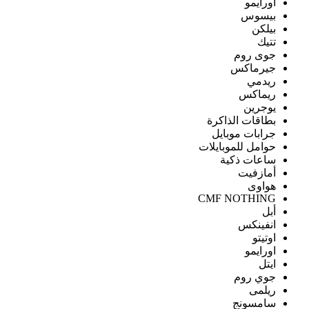
اورايمو
بيسوس
بيلكن
تتيك
جوى روم
جيرماكس
ريدمي
ريماكس
يوجرين
بطاقات الذاكرة
جرابات موبايل
حوامل للموبايلات
ساعات ذكية
أمازفيت
هواوى
CMF NOTHING
أبل
انفينكس
اوتيتو
اورايمو
ايتل
جوي روم
ريلمى
سامسونج