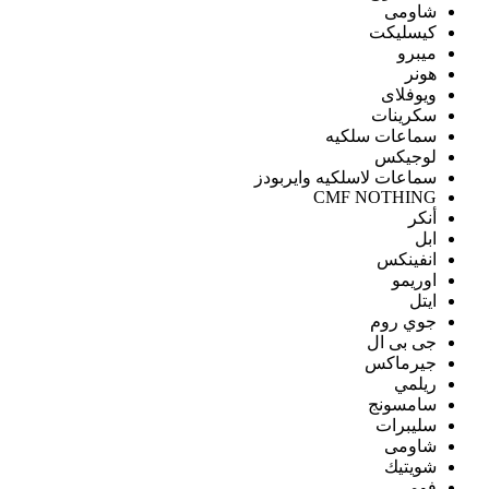
شاومى
كيسليكت
ميبرو
هونر
ويوفلاى
سكرينات
سماعات سلكيه
لوجيكس
سماعات لاسلكيه وايربودز
CMF NOTHING
أنكر
ابل
انفينكس
اوريمو
ايتل
جوي روم
جى بى ال
جيرماكس
ريلمي
سامسونج
سليبرات
شاومى
شويتيك
فومي