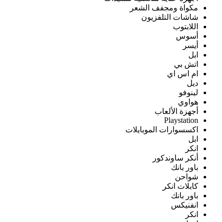
مكواة ومجفف الشعر
شاشات التلفزيون
اللابتوب
أسوس
أيسر
ابل
اتش بي
ام اس اي
ديل
لينوفو
هواوي
أجهزة الألعاب
Playstation
اكسسوارات الموبايلات
ابل
انكر
أنكر ساوندكور
باور بانك
شواحن
كابلات انكر
باور بانك
انفنيكس
انكر