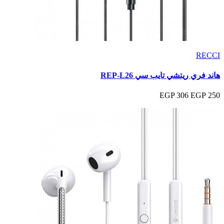
RECCI
هاند فري ريتشي تايب سي REP-L26
306 EGP
250 EGP