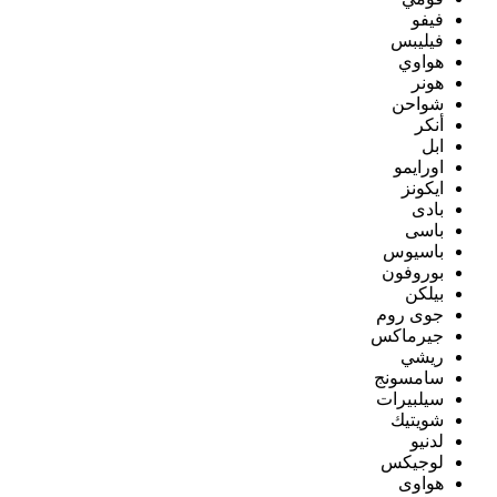
فيفو
فيليبس
هواوي
هونر
شواحن
أنكر
ابل
اورايمو
ايكونز
بادى
باسى
باسيوس
بوروفون
بيلكن
جوى روم
جيرماكس
ريشي
سامسونج
سيلبيرات
شويتيك
لدنيو
لوجيكس
هواوى