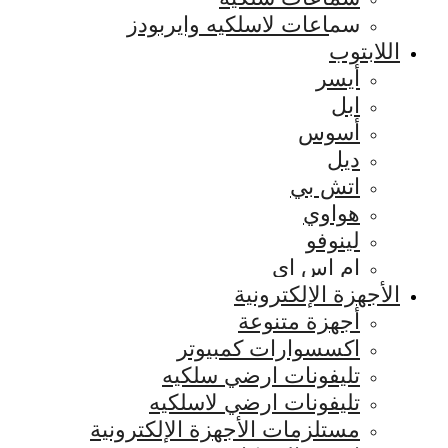
سماعات لاسلكيه وايربودز
اللابتوب
أيسر
ابل
أسوس
ديل
اتش بي
هواوي
لينوفو
ام اس اي
الأجهزة الإلكترونية
أجهزة متنوعة
اكسسوارات كمبيوتر
تليفونات ارضي سلكيه
تليفونات ارضي لاسلكيه
مستلزمات الأجهزة الإلكترونية