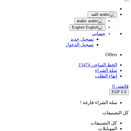
اللغة
arabic
English
حسابي
تسجيل جديد
تسجيل الدخول
Offers
الخط الساخن 15474
سلة الشراء
إنهاء الطلب
قائمتى
0
0 EGP
0
سلة الشراء فارغة !
كل التصنيفات
كل التصنيفات
الموبايلات