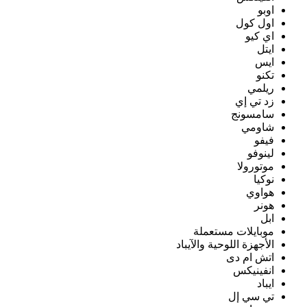
اوبو
اول كول
اي كيو
ايتل
ايس
تكنو
ريلمي
زد تي إي
سامسونج
شاومي
فيفو
لينوفو
موتورولا
نوكيا
هواوي
هونر
ابل
موبايلات مستعملة
الأجهزة اللوحية والآيباد
اتش ام دى
انفينيكس
ايباد
تي سي إل