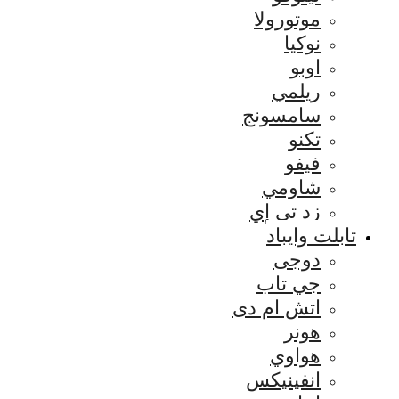
موتورولا
نوكيا
اوبو
ريلمي
سامسونج
تكنو
فيفو
شاومي
زد تي إي
تابلت وايباد
دوجى
جي تاب
اتش ام دى
هونر
هواوي
انفينيكس