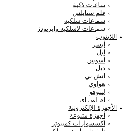
ساعات ذكية
قلم ستايلس
سماعات سلكيه
سماعات لاسلكيه وايربودز
اللابتوب
أيسر
ابل
أسوس
ديل
اتش بي
هواوي
لينوفو
ام اس اي
الأجهزة الإلكترونية
أجهزة متنوعة
اكسسوارات كمبيوتر