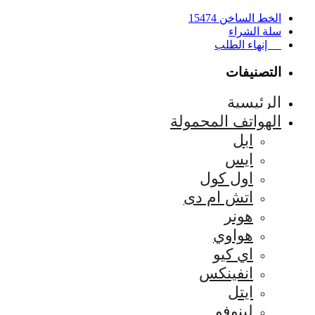
الخط الساخن 15474
سلة الشراء
إنهاء الطلب
التصنيفات
الرئيسية
الهواتف المحمولة
ابل
ايس
اول كول
اتش ام دى
هونر
هواوي
اي كيو
انفينكس
ايتل
لينوفو