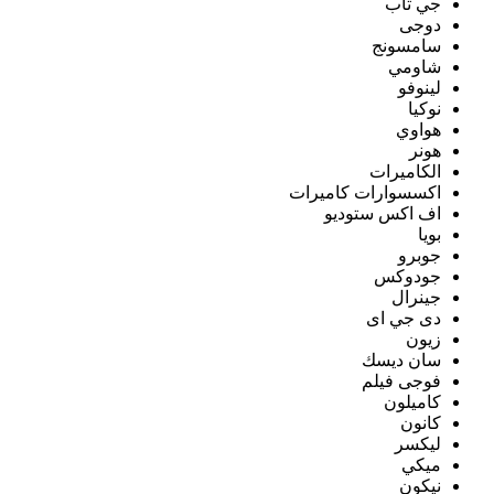
جي تاب
دوجى
سامسونج
شاومي
لينوفو
نوكيا
هواوي
هونر
الكاميرات
اكسسوارات كاميرات
اف اكس ستوديو
بويا
جوبرو
جودوكس
جينرال
دى جي اى
زيون
سان ديسك
فوجى فيلم
كاميلون
كانون
ليكسر
ميكي
نيكون