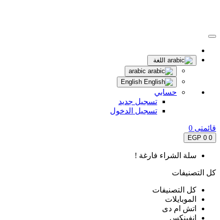
اللغة
arabic
English
حسابي
تسجيل جديد
تسجيل الدخول
قائمتى
0
0 EGP
0
سلة الشراء فارغة !
كل التصنيفات
كل التصنيفات
الموبايلات
اتش ام دى
انفينكس