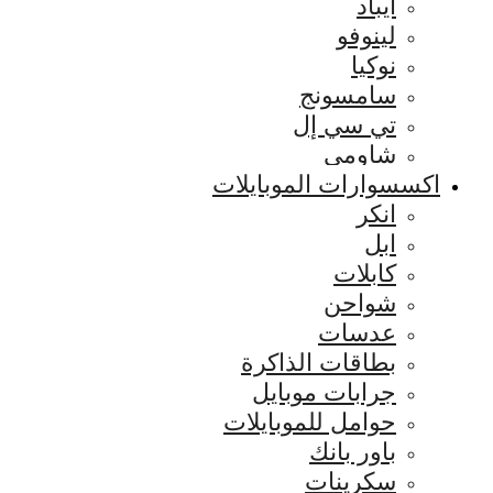
ايباد
لينوفو
نوكيا
سامسونج
تي سي إل
شاومي
اكسسوارات الموبايلات
انكر
ابل
كابلات
شواحن
عدسات
بطاقات الذاكرة
جرابات موبايل
حوامل للموبايلات
باور بانك
سكرينات