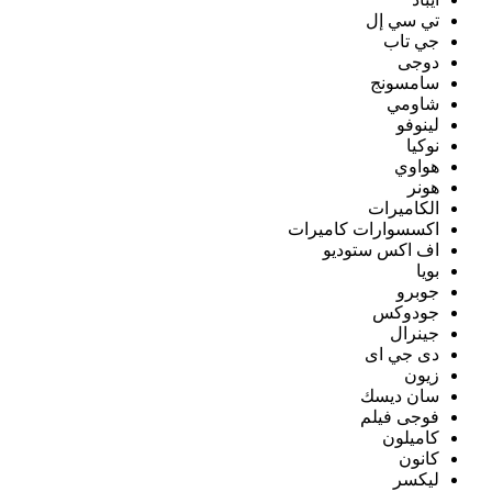
تي سي إل
جي تاب
دوجى
سامسونج
شاومي
لينوفو
نوكيا
هواوي
هونر
الكاميرات
اكسسوارات كاميرات
اف اكس ستوديو
بويا
جوبرو
جودوكس
جينرال
دى جي اى
زيون
سان ديسك
فوجى فيلم
كاميلون
كانون
ليكسر