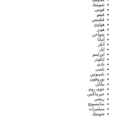
شويتيك
فومي
فيفو
فيليبس
هواوي
هونر
شواحن
أمايا
أنكر
ابل
اورايمو
ايكونز
بادى
باسى
باسيوس
بوروفون
بيلكن
جوى روم
جيرماكس
ريشي
سامسونج
سيلبيرات
شويتيك