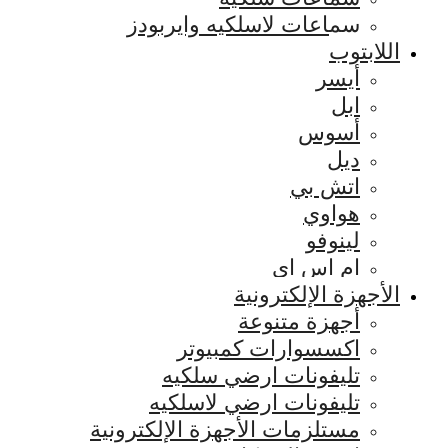
سماعات لاسلكيه وايربودز
اللابتوب
أيسر
ابل
أسوس
ديل
اتش بي
هواوي
لينوفو
ام اس اي
الأجهزة الإلكترونية
أجهزة متنوعة
اكسسوارات كمبيوتر
تليفونات ارضي سلكيه
تليفونات ارضي لاسلكيه
مستلزمات الأجهزة الإلكترونية