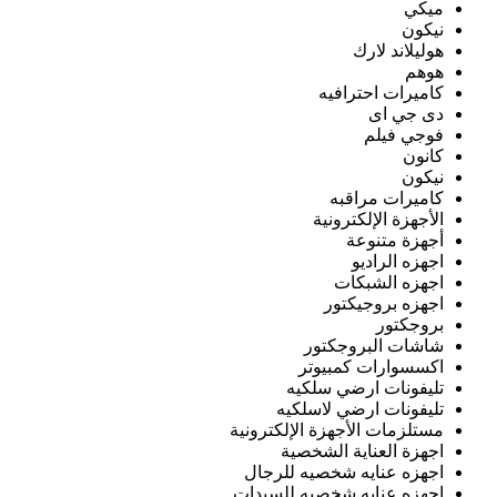
ميكي
نيكون
هوليلاند لارك
هوهم
كاميرات احترافيه
دى جي اى
فوجي فيلم
كانون
نيكون
كاميرات مراقبه
الأجهزة الإلكترونية
أجهزة متنوعة
اجهزه الراديو
اجهزه الشبكات
اجهزه بروجيكتور
بروجكتور
شاشات البروجكتور
اكسسوارات كمبيوتر
تليفونات ارضي سلكيه
تليفونات ارضي لاسلكيه
مستلزمات الأجهزة الإلكترونية
اجهزة العناية الشخصية
اجهزه عنايه شخصيه للرجال
اجهزه عنايه شخصيه للسيدات