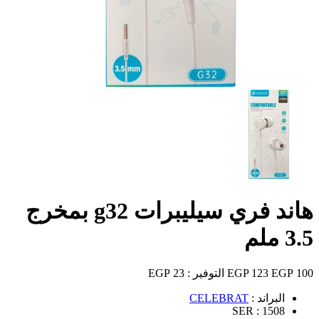
هاند فري سيليبرات g32 بمخرج
3.5 ملم
100 EGP
123 EGP
التوفير :
23 EGP
البراند :
CELEBRAT
SER :
1508