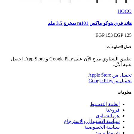
HOCO
هاند فري هوكو ماكس m101 بمخرج 3.5 ملم
153 EGP
125 EGP
حمل التطبيقات
تطبيق الشناوي متاح الآن على Google Play و App Store. احصل
عليه الآن.
تحميل من
Apple Store
تحميل من
Google Play
معلومات
انظمة التقسيط
فروعنا
عن الشناوى
سياسة الاستبدال والاسترجاع
سياسة الخصوصية
شروط وبنود