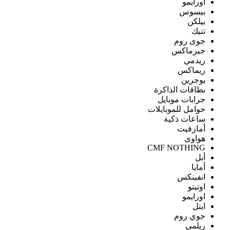
اورايمو
بيسوس
بيلكن
تتيك
جوى روم
جيرماكس
ريدمي
ريماكس
يوجرين
بطاقات الذاكرة
جرابات موبايل
حوامل للموبايلات
ساعات ذكية
أمازفيت
هواوى
CMF NOTHING
أبل
أمايا
انفينكس
اوتيتو
اورايمو
ايتل
جوي روم
ريلمى