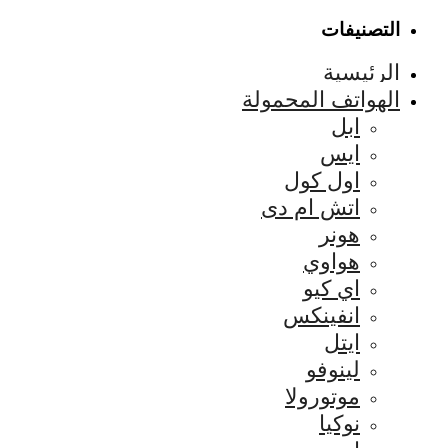
التصنيفات
الرئيسية
الهواتف المحمولة
ابل
ايس
اول كول
اتش ام دى
هونر
هواوي
اي كيو
انفينكس
ايتل
لينوفو
موتورولا
نوكيا