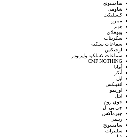
سامسونج
شاومى
كيسليكت
ميبرو
هونر
ويوفلاى
سكرينات
سماعات سلكيه
لوجيكس
سماعات لاسلكيه وايربودز
CMF NOTHING
أمايا
أنكر
ابل
انفينكس
اوريمو
ايتل
جوي روم
جى بى ال
جيرماكس
ريلمي
سامسونج
سليبرات
شاومى