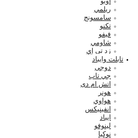
اوبو
ريلمي
سامسونج
تكنو
فيفو
شاومي
زد تي إي
تابلت وايباد
دوجى
جي تاب
اتش ام دى
هونر
هواوي
انفينيكس
ايباد
لينوفو
نوكيا