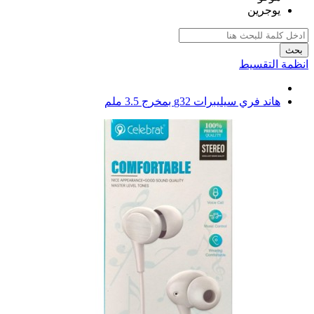
يوجرين
بحث
انظمة التقسيط
هاند فري سيليبرات g32 بمخرج 3.5 ملم