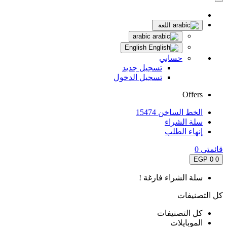
اللغة
arabic
English
حسابي
تسجيل جديد
تسجيل الدخول
Offers
الخط الساخن 15474
سلة الشراء
إنهاء الطلب
قائمتى
0
0 EGP
0
سلة الشراء فارغة !
كل التصنيفات
كل التصنيفات
الموبايلات