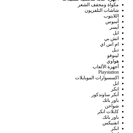
مكواة ومجفف الشعر
شاشات التلفزيون
اللابتوب
أسوس
أيسر
ابل
اتش بي
ام اس اي
ديل
لينوفو
هواوي
أجهزة الألعاب
Playstation
اكسسوارات الموبايلات
ابل
انكر
أنكر ساوندكور
باور بانك
شواحن
كابلات انكر
باور بانك
انفنيكس
انكر