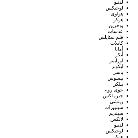
لدنيو
لوجيكس
هواوى
هوكو
يوجرين
عدسات
قلم ستايلس
كابلات
أمايا
أنكر
اورايمو
ايكونز
باسى
بيسوس
بيلكن
جوى روم
جيرماكس
ريتشى
سيلبيرات
سينديم
لانكس
لدنيو
لوجيكس
هوكو