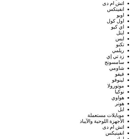
اتش ام دى
انفينكس
اوبو
اول كول
اي كيو
ايتل
ايس
تكنو
ريلمي
زد تي إي
سامسونج
شاومي
فيفو
لينوفو
موتورولا
نوكيا
هواوي
هونر
ابل
موبايلات مستعملة
الأجهزة اللوحية والآيباد
اتش ام دى
انفينيكس
ايباد