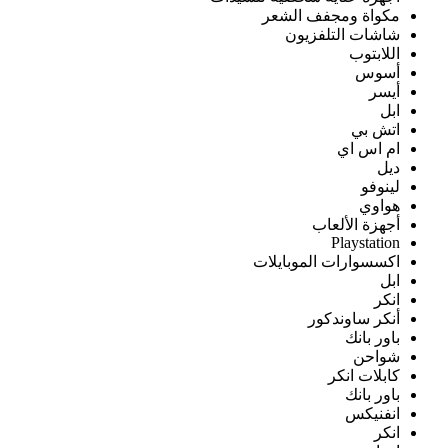
مكواة ومجفف الشعر
شاشات التلفزيون
اللابتوب
أسوس
أيسر
ابل
اتش بي
ام اس اي
ديل
لينوفو
هواوي
أجهزة الألعاب
Playstation
اكسسوارات الموبايلات
ابل
انكر
أنكر ساوندكور
باور بانك
شواحن
كابلات انكر
باور بانك
انفنيكس
انكر