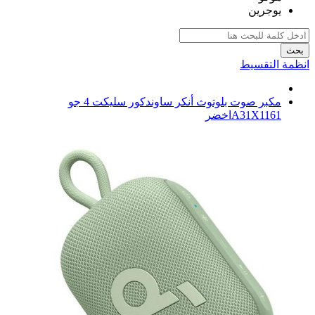
يوجرين
بحث
انظمة التقسيط
مكبر صوت بلوتوث أنكر ساوندكور سليكت 4 جو
A31X1161اخضر