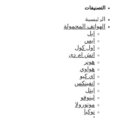
التصنيفات
الرئيسية
الهواتف المحمولة
ابل
ايس
اول كول
اتش ام دى
هونر
هواوي
اي كيو
انفينكس
ايتل
لينوفو
موتورولا
نوكيا