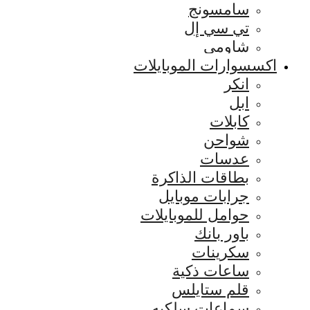
سامسونج
تي سي إل
شاومي
اكسسوارات الموبايلات
انكر
ابل
كابلات
شواحن
عدسات
بطاقات الذاكرة
جرابات موبايل
حوامل للموبايلات
باور بانك
سكرينات
ساعات ذكية
قلم ستايلس
سماعات سلكيه