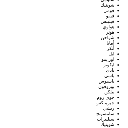
شويتيك
فومي
فيفو
فيليبس
هواوي
هونر
شواحن
أمايا
أنكر
ابل
اورايمو
ايكونز
بادى
باسى
باسيوس
بوروفون
بيلكن
جوى روم
جيرماكس
ريشي
سامسونج
سيلبيرات
شويتيك