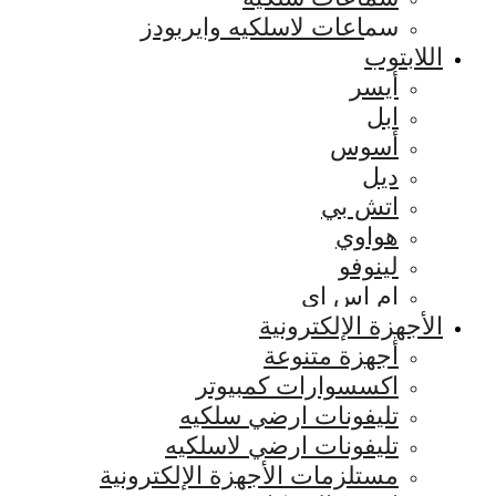
سماعات لاسلكيه وايربودز
اللابتوب
أيسر
ابل
أسوس
ديل
اتش بي
هواوي
لينوفو
ام اس اي
الأجهزة الإلكترونية
أجهزة متنوعة
اكسسوارات كمبيوتر
تليفونات ارضي سلكيه
تليفونات ارضي لاسلكيه
مستلزمات الأجهزة الإلكترونية