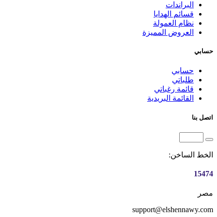
البراندات
قسائم الهدايا
نظام العمولة
العروض المميزة
حسابي
حسابي
طلباتي
قائمة رغباتي
القائمة البريدية
اتصل بنا
الخط الساخن:
15474
مصر
support@elshennawy.com