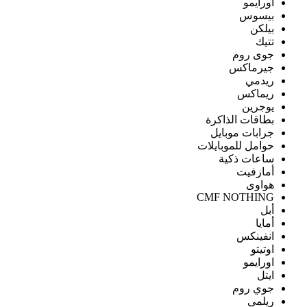
اورايمو
بيسوس
بيلكن
تتيك
جوى روم
جيرماكس
ريدمي
ريماكس
يوجرين
بطاقات الذاكرة
جرابات موبايل
حوامل للموبايلات
ساعات ذكية
أمازفيت
هواوى
CMF NOTHING
أبل
أمايا
انفينكس
اوتيتو
اورايمو
ايتل
جوي روم
ريلمى