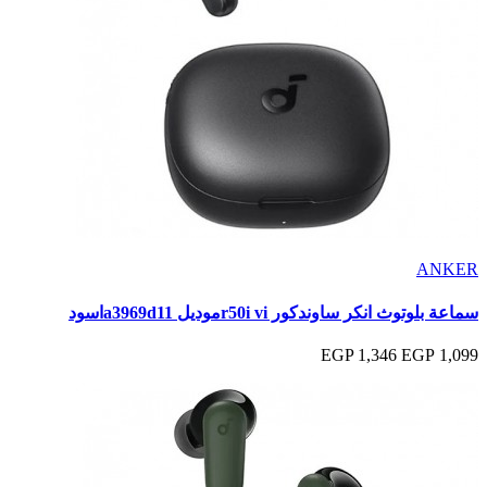
ANKER
سماعة بلوتوث انكر ساوندكور r50i viموديل a3969d11اسود
1,346 EGP
1,099 EGP