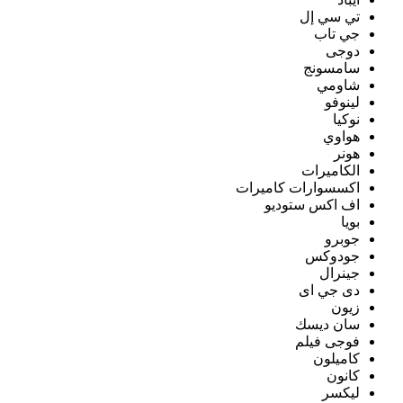
تي سي إل
جي تاب
دوجى
سامسونج
شاومي
لينوفو
نوكيا
هواوي
هونر
الكاميرات
اكسسوارات كاميرات
اف اكس ستوديو
بويا
جوبرو
جودوكس
جينرال
دى جي اى
زيون
سان ديسك
فوجى فيلم
كاميلون
كانون
ليكسر