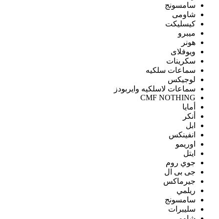
سامسونج
شاومى
كيسليكت
ميبرو
هونر
ويوفلاى
سكرينات
سماعات سلكيه
لوجيكس
سماعات لاسلكيه وايربودز
CMF NOTHING
أمايا
أنكر
ابل
انفينكس
اوريمو
ايتل
جوي روم
جى بى ال
جيرماكس
ريلمي
سامسونج
سليبرات
شاومى