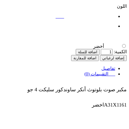
اللون
أخضر
أخضر
الكمية:
اضافة للسلة
إضافة لرغباتي
اضافة للمقارنة
تفاصيل
التقييمات (0)
مكبر صوت بلوتوث أنكر ساوندكور سليكت 4 جو
A31X1161اخضر