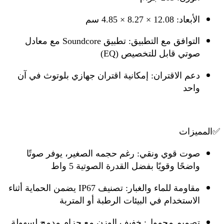
الأبعاد:
12.08 × 8.27 × 4.85 سم
التوافق مع التطبيق:
تطبيق Soundcore مع معادل
صوتي قابل للتخصيص (EQ)
دعم الاقتران:
إمكانية اقتران جهازي بلوتوث في آن
واحد
✅
المميزات
صوت قوي ونقي:
رغم حجمه الصغير، يوفر صوتًا
واضحًا وقويًا بفضل القدرة الصوتية 5 واط
مقاومة للماء والغبار:
تصنيف IP67 يضمن الحماية أثناء
الاستخدام في البيئات الرطبة أو المتربة
تصميم محمول:
خفيف الوزن مع حزام مدمج لسهولة