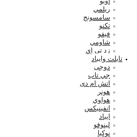
اوبو
ريلمي
سامسونج
تكنو
فيفو
شاومي
زد تي إي
تابلت وايباد
دوجى
جي تاب
اتش ام دى
هونر
هواوي
انفينيكس
ايباد
لينوفو
نوكيا