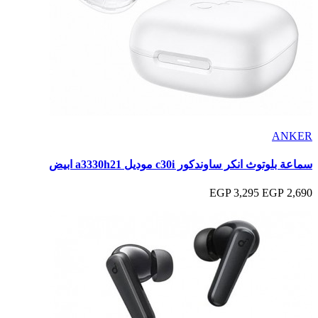
ANKER
سماعة بلوتوث انكر ساوندكور c30i موديل a3330h21 ابيض
3,295 EGP
2,690 EGP