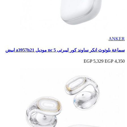
ANKER
سماعة بلوتوث انكر ساوند كور ليبرتى 5 nc موديل a3957h21 ابيض
5,329 EGP
4,350 EGP