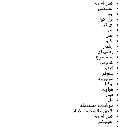
اتش ام دى
انفينكس
اوبو
اول كول
اي كيو
ايتل
ايس
تكنو
ريلمي
زد تي إي
سامسونج
شاومي
فيفو
لينوفو
موتورولا
نوكيا
هواوي
هونر
ابل
موبايلات مستعملة
الأجهزة اللوحية والآيباد
اتش ام دى
انفينيكس
ايباد