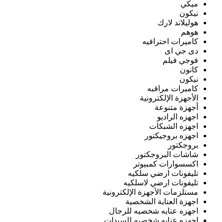
ميكي
نيكون
هوليلاند لارك
هوهم
كاميرات احترافيه
دى جي اى
فوجي فيلم
كانون
نيكون
كاميرات مراقبه
الأجهزة الإلكترونية
أجهزة متنوعة
اجهزه الراديو
اجهزه الشبكات
اجهزه بروجيكتور
بروجكتور
شاشات البروجكتور
اكسسوارات كمبيوتر
تليفونات ارضي سلكيه
تليفونات ارضي لاسلكيه
مستلزمات الأجهزة الإلكترونية
اجهزة العناية الشخصية
اجهزه عنايه شخصيه للرجال
اجهزه عنايه شخصيه للسيدات