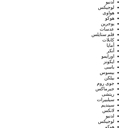
لدنيو
لوجيكس
هواوى
هوكو
يوجرين
عدسات
قلم ستايلس
كابلات
أمايا
أنكر
اورايمو
ايكونز
باسى
بيسوس
بيلكن
جوى روم
جيرماكس
ريتشى
سيلبيرات
سينديم
لانكس
لدنيو
لوجيكس
هوكو