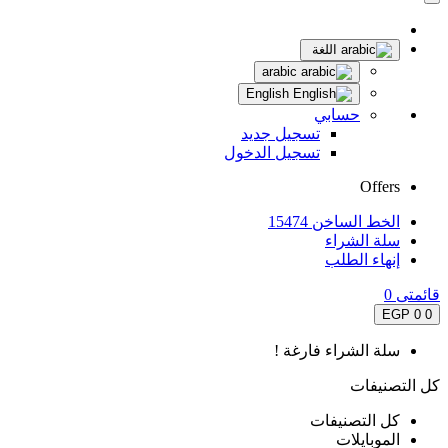
اللغة
arabic
English
حسابي
تسجيل جديد
تسجيل الدخول
Offers
الخط الساخن 15474
سلة الشراء
إنهاء الطلب
قائمتى
0
0 EGP
0
سلة الشراء فارغة !
كل التصنيفات
كل التصنيفات
الموبايلات