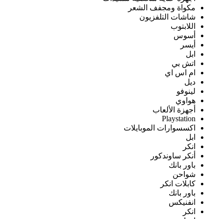
مكواة ومجفف الشعر
شاشات التلفزيون
اللابتوب
أسوس
أيسر
ابل
اتش بي
ام اس اي
ديل
لينوفو
هواوي
أجهزة الألعاب
Playstation
اكسسوارات الموبايلات
ابل
انكر
أنكر ساوندكور
باور بانك
شواحن
كابلات انكر
باور بانك
انفنيكس
انكر