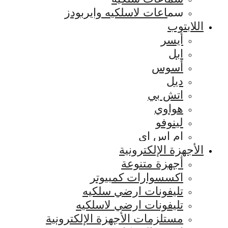
سماعات لاسلكيه وايربودز
اللابتوب
أيسر
ابل
أسوس
ديل
اتش بي
هواوي
لينوفو
ام اس اي
الأجهزة الإلكترونية
أجهزة متنوعة
اكسسوارات كمبيوتر
تليفونات ارضي سلكيه
تليفونات ارضي لاسلكيه
مستلزمات الأجهزة الإلكترونية