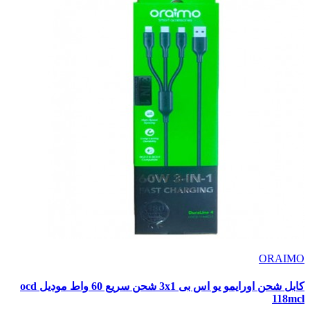
ORAIMO
كابل شحن اورايمو يو اس بى 3x1 شحن سريع 60 واط موديل ocd
118mcl