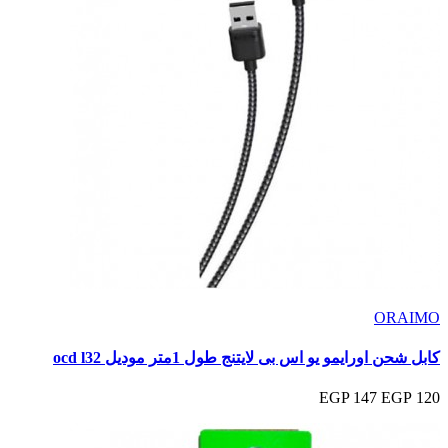
ORAIMO
كابل شحن اورايمو يو اس بى لايتنج طول 1متر موديل ocd l32
147 EGP
120 EGP