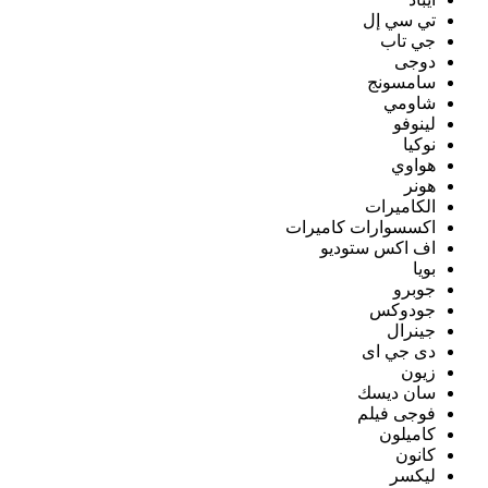
تي سي إل
جي تاب
دوجى
سامسونج
شاومي
لينوفو
نوكيا
هواوي
هونر
الكاميرات
اكسسوارات كاميرات
اف اكس ستوديو
بويا
جوبرو
جودوكس
جينرال
دى جي اى
زيون
سان ديسك
فوجى فيلم
كاميلون
كانون
ليكسر