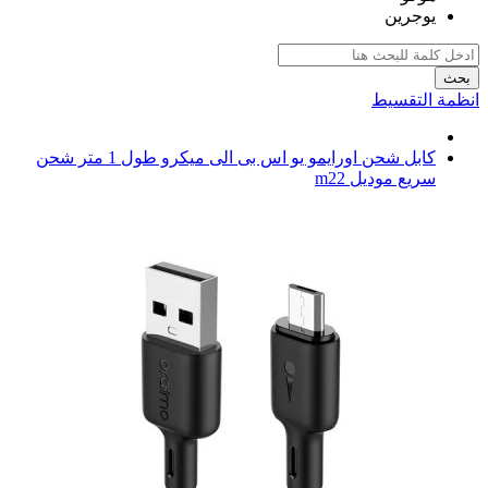
يوجرين
بحث
انظمة التقسيط
كابل شحن اورايمو يو اس بى الى ميكرو طول 1 متر شحن
سريع موديل m22