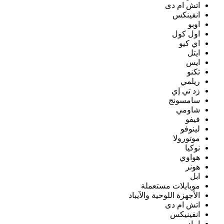
اتش ام دى
انفينكس
اوبو
اول كول
اي كيو
ايتل
ايس
تكنو
ريلمي
زد تي إي
سامسونج
شاومي
فيفو
لينوفو
موتورولا
نوكيا
هواوي
هونر
ابل
موبايلات مستعملة
الأجهزة اللوحية والآيباد
اتش ام دى
انفينيكس
ايباد