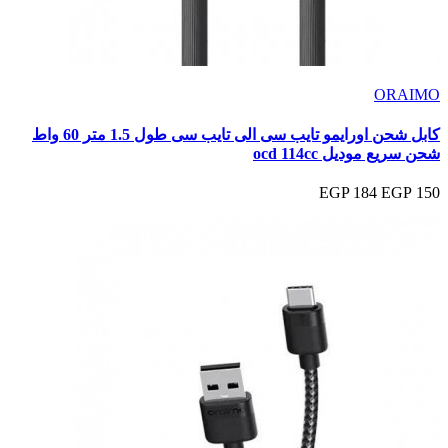
ORAIMO
كابل شحن اورايمو تايب سى الى تايب سى طول 1.5 متر 60 واط
شحن سريع موديل ocd 114cc
184 EGP
150 EGP