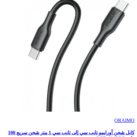
ORAIMO
كابل شحن أورايمو تايب سي إلى تايب سي 1 متر شحن سريع 100