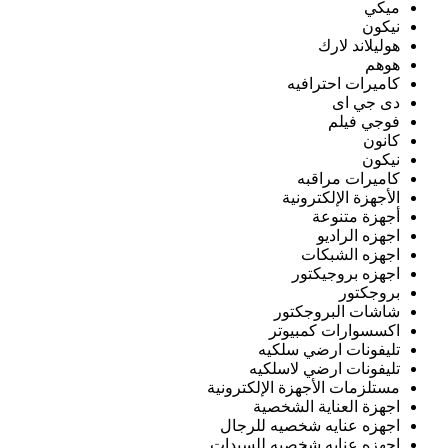
ميكي
نيكون
هوليلاند لارك
هوهم
كاميرات احترافيه
دى جي اى
فوجي فيلم
كانون
نيكون
كاميرات مراقبه
الأجهزة الإلكترونية
أجهزة متنوعة
اجهزه الراديو
اجهزه الشبكات
اجهزه بروجيكتور
بروجكتور
شاشات البروجكتور
اكسسوارات كمبيوتر
تليفونات ارضي سلكيه
تليفونات ارضي لاسلكيه
مستلزمات الأجهزة الإلكترونية
اجهزة العناية الشخصية
اجهزه عنايه شخصيه للرجال
اجهزه عنايه شخصيه للسيدات