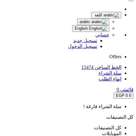
اللغة
arabic
English
حسابي
تسجيل جديد
تسجيل الدخول
Offers
الخط الساخن 15474
سلة الشراء
إنهاء الطلب
قائمتى
0
0 EGP
0
سلة الشراء فارغة !
كل التصنيفات
كل التصنيفات
الموبايلات