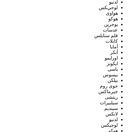
لدنيو
لوجيكس
هواوى
هوكو
يوجرين
عدسات
قلم ستايلس
كابلات
أمايا
أنكر
اورايمو
ايكونز
باسى
بيسوس
بيلكن
جوى روم
جيرماكس
ريتشى
سيلبيرات
سينديم
لانكس
لدنيو
لوجيكس
هوكو