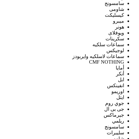
سامسونج
شاومى
كيسليكت
ميبرو
هونر
ويوفلاى
سكرينات
سماعات سلكيه
لوجيكس
سماعات لاسلكيه وايربودز
CMF NOTHING
أمايا
أنكر
ابل
انفينكس
اوريمو
ايتل
جوي روم
جى بى ال
جيرماكس
ريلمي
سامسونج
سليبرات
شاومى