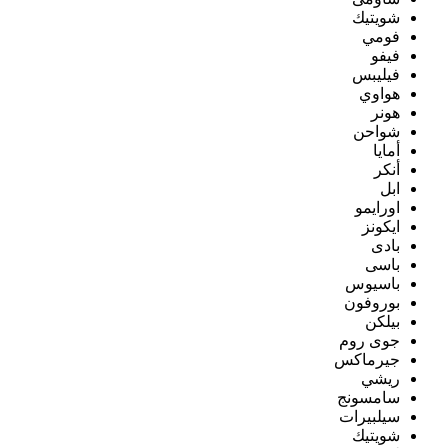
شويتيك
فومي
فيفو
فيليبس
هواوي
هونر
شواحن
أمايا
أنكر
ابل
اورايمو
ايكونز
بادى
باسى
باسيوس
بوروفون
بيلكن
جوى روم
جيرماكس
ريشي
سامسونج
سيلبيرات
شويتيك