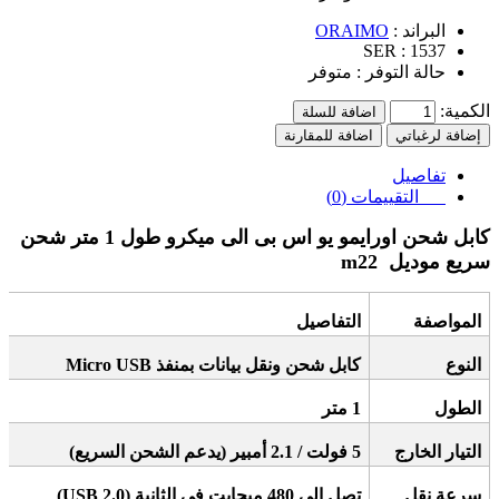
البراند :
ORAIMO
SER :
1537
حالة التوفر :
متوفر
الكمية:
اضافة للسلة
إضافة لرغباتي
اضافة للمقارنة
تفاصيل
التقييمات (0)
كابل شحن اورايمو يو اس بى الى ميكرو طول 1 متر شحن
سريع موديل
m22
المواصفة
التفاصيل
النوع
كابل شحن ونقل بيانات بمنفذ
Micro USB
الطول
1
متر
التيار الخارج
5
فولت / 2.1 أمبير (يدعم الشحن السريع)
سرعة نقل
تصل إلى 480 ميجابت في الثانية
(USB 2.0)