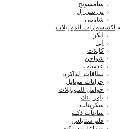
سامسونج
تي سي إل
شاومي
اكسسوارات الموبايلات
انكر
ابل
كابلات
شواحن
عدسات
بطاقات الذاكرة
جرابات موبايل
حوامل للموبايلات
باور بانك
سكرينات
ساعات ذكية
قلم ستايلس
سماعات سلكيه