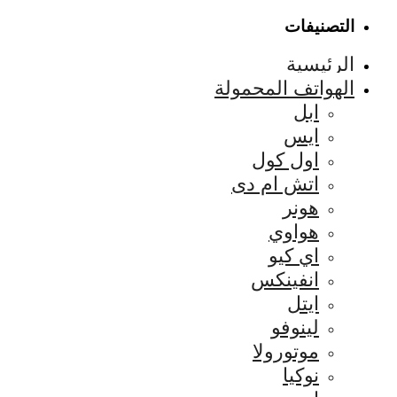
التصنيفات
الرئيسية
الهواتف المحمولة
ابل
ايس
اول كول
اتش ام دى
هونر
هواوي
اي كيو
انفينكس
ايتل
لينوفو
موتورولا
نوكيا