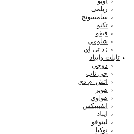
اوبو
ريلمي
سامسونج
تكنو
فيفو
شاومي
زد تي إي
تابلت وايباد
دوجى
جي تاب
اتش ام دى
هونر
هواوي
انفينيكس
ايباد
لينوفو
نوكيا