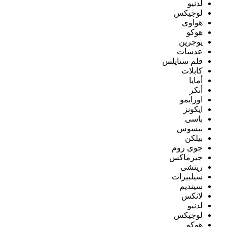
لدنيو
لوجيكس
هواوى
هوكو
يوجرين
عدسات
قلم ستايلس
كابلات
أمايا
أنكر
اورايمو
ايكونز
باسى
بيسوس
بيلكن
جوى روم
جيرماكس
ريتشى
سيلبيرات
سينديم
لانكس
لدنيو
لوجيكس
هوكو