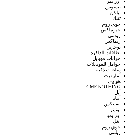
اورايمو
بيسوس
بيلكن
تتيك
جوى روم
جيرماكس
ريدمي
ريماكس
يوجرين
بطاقات الذاكرة
جرابات موبايل
حوامل للموبايلات
ساعات ذكية
أمازفيت
هواوى
CMF NOTHING
أبل
أمايا
انفينكس
اوتيتو
اورايمو
ايتل
جوي روم
ريلمى