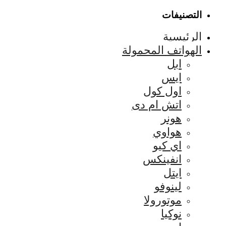
التصنيفات
الرئيسية
الهواتف المحمولة
ابل
ايس
اول كول
اتش ام دى
هونر
هواوي
اي كيو
انفينكس
ايتل
لينوفو
موتورولا
نوكيا