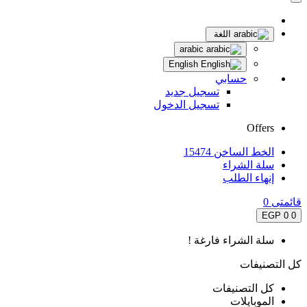
اللغة
arabic
English
حسابي
تسجيل جديد
تسجيل الدخول
Offers
الخط الساخن 15474
سلة الشراء
إنهاء الطلب
قائمتى
0
0 EGP
0
سلة الشراء فارغة !
كل التصنيفات
كل التصنيفات
الموبايلات