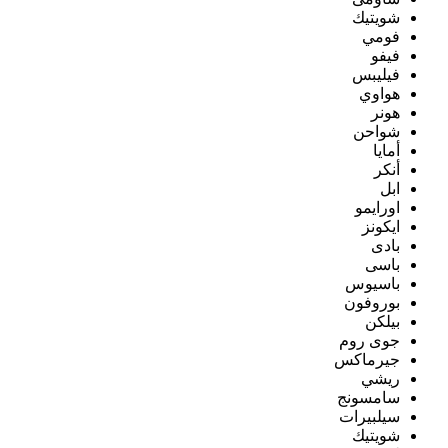
شويتيك
فومي
فيفو
فيليبس
هواوي
هونر
شواحن
أمايا
أنكر
ابل
اورايمو
ايكونز
بادى
باسى
باسيوس
بوروفون
بيلكن
جوى روم
جيرماكس
ريشي
سامسونج
سيلبيرات
شويتيك