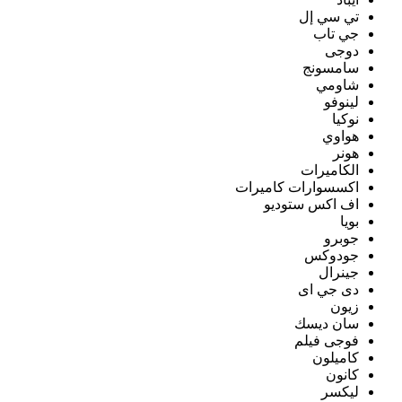
تي سي إل
جي تاب
دوجى
سامسونج
شاومي
لينوفو
نوكيا
هواوي
هونر
الكاميرات
اكسسوارات كاميرات
اف اكس ستوديو
بويا
جوبرو
جودوكس
جينرال
دى جي اى
زيون
سان ديسك
فوجى فيلم
كاميلون
كانون
ليكسر