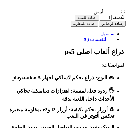
أبيض
الكمية:
اضافة للسلة
إضافة لرغباتي
اضافة للمقارنة
تفاصيل
التقييمات (0)
ذراع ألعاب اصلى ps5
المواصفات:
🎮
النوع
: ذراع تحكم لاسلكي لجهاز playstation 5
🖐️
ردود فعل لمسية
: اهتزازات ديناميكية تحاكي
الأحداث داخل اللعبة بدقة
🧲
أزرار تحكم تكيفية
: أزرار l2 وr2 بمقاومة متغيرة
تعكس التوتر في اللعب
🎙️
ميكروفون مدمج
: للتواصل الصوتي بدون الحاجة