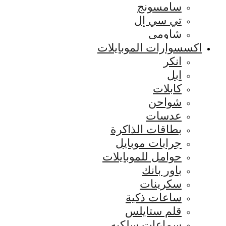
سامسونج
تي سي إل
شاومي
اكسسوارات الموبايلات
انكر
ابل
كابلات
شواحن
عدسات
بطاقات الذاكرة
جرابات موبايل
حوامل للموبايلات
باور بانك
سكرينات
ساعات ذكية
قلم ستايلس
سماعات سلكيه