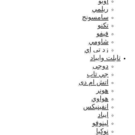
اوبو
ريلمي
سامسونج
تكنو
فيفو
شاومي
زد تي إي
تابلت وايباد
دوجى
جي تاب
اتش ام دى
هونر
هواوي
انفينيكس
ايباد
لينوفو
نوكيا