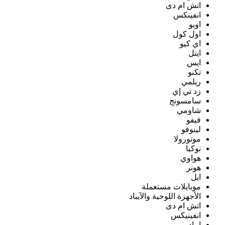
اتش ام دى
انفينكس
اوبو
اول كول
اي كيو
ايتل
ايس
تكنو
ريلمي
زد تي إي
سامسونج
شاومي
فيفو
لينوفو
موتورولا
نوكيا
هواوي
هونر
ابل
موبايلات مستعملة
الأجهزة اللوحية والآيباد
اتش ام دى
انفينيكس
ايباد