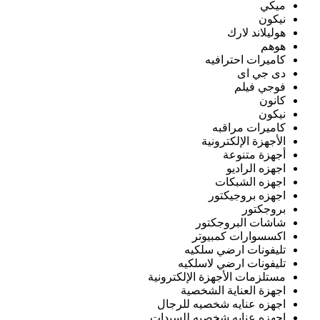
ميكي
نيكون
هوليلاند لارك
هوهم
كاميرات احترافيه
دى جي اى
فوجي فيلم
كانون
نيكون
كاميرات مراقبه
الأجهزة الإلكترونية
أجهزة متنوعة
اجهزه الراديو
اجهزه الشبكات
اجهزه بروجيكتور
بروجكتور
شاشات البروجكتور
اكسسوارات كمبيوتر
تليفونات ارضي سلكيه
تليفونات ارضي لاسلكيه
مستلزمات الأجهزة الإلكترونية
اجهزة العناية الشخصية
اجهزه عنايه شخصيه للرجال
اجهزه عنايه شخصيه للسيدات