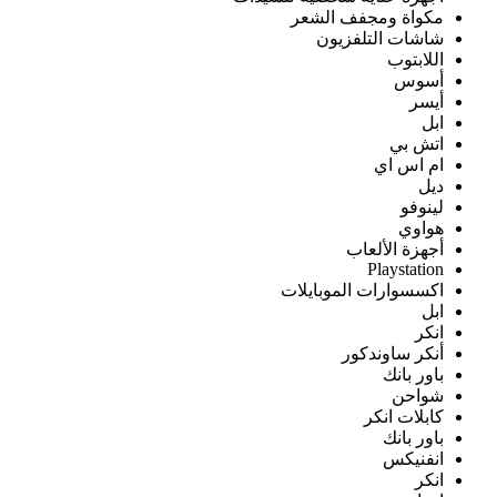
مكواة ومجفف الشعر
شاشات التلفزيون
اللابتوب
أسوس
أيسر
ابل
اتش بي
ام اس اي
ديل
لينوفو
هواوي
أجهزة الألعاب
Playstation
اكسسوارات الموبايلات
ابل
انكر
أنكر ساوندكور
باور بانك
شواحن
كابلات انكر
باور بانك
انفنيكس
انكر