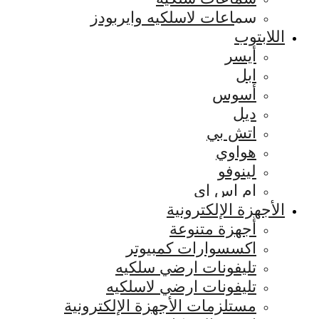
سماعات لاسلكيه وايربودز
اللابتوب
أيسر
ابل
أسوس
ديل
اتش بي
هواوي
لينوفو
ام اس اي
الأجهزة الإلكترونية
أجهزة متنوعة
اكسسوارات كمبيوتر
تليفونات ارضي سلكيه
تليفونات ارضي لاسلكيه
مستلزمات الأجهزة الإلكترونية