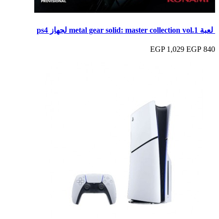
لعبة metal gear solid: master collection vol.1 لجهاز ps4
1,029 EGP
840 EGP