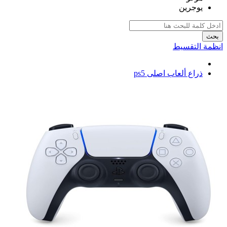
يوجرين
بحث
انظمة التقسيط
ذراع ألعاب اصلى ps5