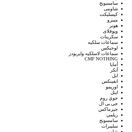
سامسونج
شاومى
كيسليكت
ميبرو
هونر
ويوفلاى
سكرينات
سماعات سلكيه
لوجيكس
سماعات لاسلكيه وايربودز
CMF NOTHING
أمايا
أنكر
ابل
انفينكس
اوريمو
ايتل
جوي روم
جى بى ال
جيرماكس
ريلمي
سامسونج
سليبرات
شاومى