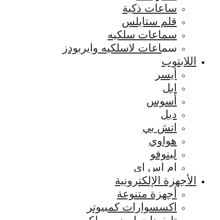
ساعات ذكية
قلم ستايلس
سماعات سلكيه
سماعات لاسلكيه وايربودز
اللابتوب
أيسر
ابل
أسوس
ديل
اتش بي
هواوي
لينوفو
ام اس اي
الأجهزة الإلكترونية
أجهزة متنوعة
اكسسوارات كمبيوتر