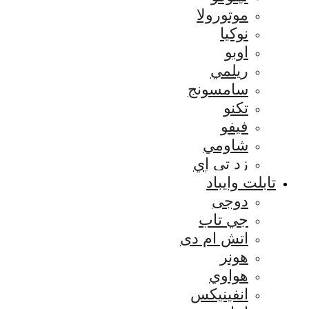
موتورولا
نوكيا
اوبو
ريلمي
سامسونج
تكنو
فيفو
شاومي
زد تي إي
تابلت وايباد
دوجى
جي تاب
اتش ام دى
هونر
هواوي
انفينيكس