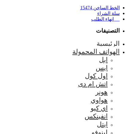
الخط الساخن 15474
سلة الشراء
إنهاء الطلب
التصنيفات
الرئيسية
الهواتف المحمولة
ابل
ايس
اول كول
اتش ام دى
هونر
هواوي
اي كيو
انفينكس
ايتل
لينوفو