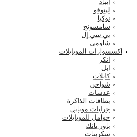
ايباد
لينوفو
نوكيا
سامسونج
تي سي إل
شاومي
اكسسوارات الموبايلات
انكر
ابل
كابلات
شواحن
عدسات
بطاقات الذاكرة
جرابات موبايل
حوامل للموبايلات
باور بانك
سكرينات