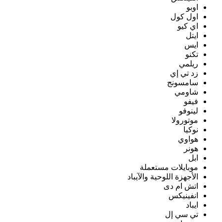
اوبو
اول كول
اي كيو
ايتل
ايس
تكنو
ريلمي
زد تي إي
سامسونج
شاومي
فيفو
لينوفو
موتورولا
نوكيا
هواوي
هونر
ابل
موبايلات مستعملة
الأجهزة اللوحية والآيباد
اتش ام دى
انفينيكس
ايباد
تي سي إل