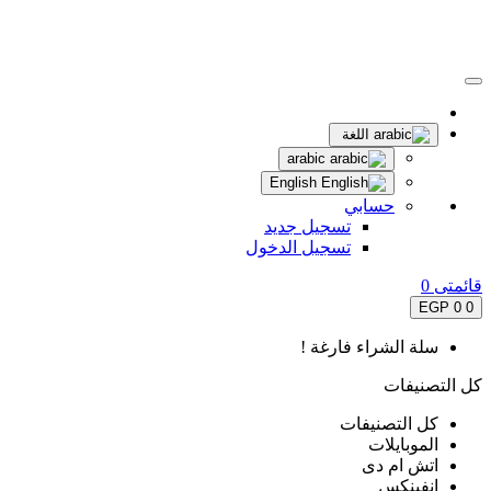
اللغة
arabic
English
حسابي
تسجيل جديد
تسجيل الدخول
قائمتى
0
0 EGP
0
سلة الشراء فارغة !
كل التصنيفات
كل التصنيفات
الموبايلات
اتش ام دى
انفينكس