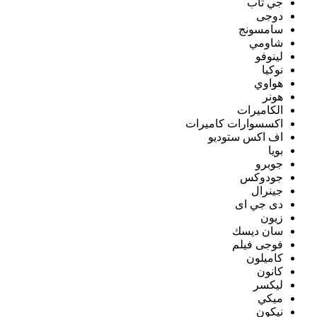
جي تاب
دوجى
سامسونج
شاومي
لينوفو
نوكيا
هواوي
هونر
الكاميرات
اكسسوارات كاميرات
اف اكس ستوديو
بويا
جوبرو
جودوكس
جينرال
دى جي اى
زيون
سان ديسك
فوجى فيلم
كاميلون
كانون
ليكسر
ميكي
نيكون