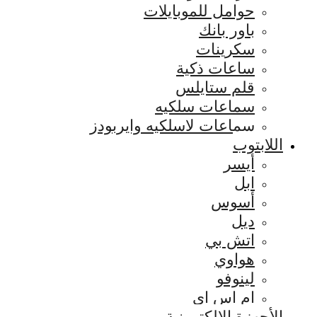
حوامل للموبايلات
باور بانك
سكرينات
ساعات ذكية
قلم ستايلس
سماعات سلكيه
سماعات لاسلكيه وايربودز
اللابتوب
أيسر
ابل
أسوس
ديل
اتش بي
هواوي
لينوفو
ام اس اي
الأجهزة الإلكترونية