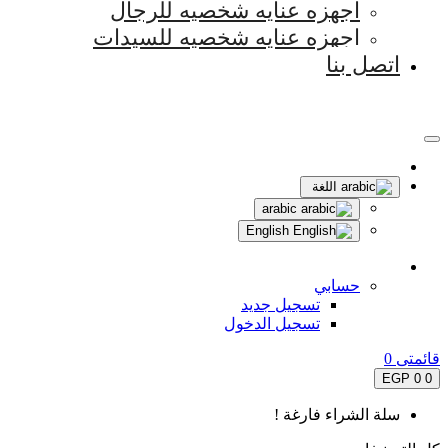
اجهزه عنايه شخصيه للرجال
اجهزه عنايه شخصيه للسيدات
اتصل بنا
اللغة
arabic
English
حسابي
تسجيل جديد
تسجيل الدخول
قائمتى
0
0 EGP
0
سلة الشراء فارغة !