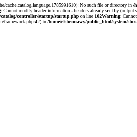
he/cache.catalog.language.1785991610): No such file or directory in
/
g
: Cannot modify header information - headers already sent by (output
catalog/controller/startup/startup.php
on line
102
Warning
: Cannot
em/framework.php:42) in
/home/elshennawy/public_html/system/storag