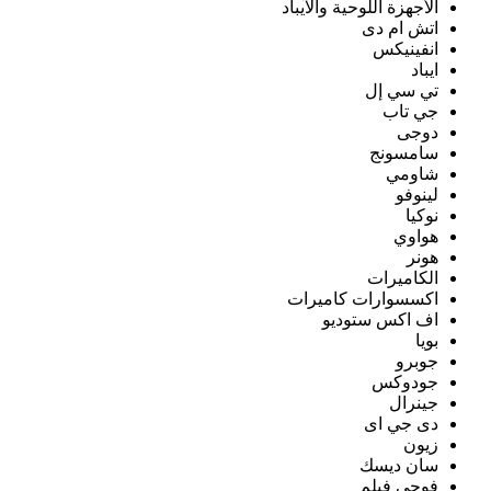
الأجهزة اللوحية والآيباد
اتش ام دى
انفينيكس
ايباد
تي سي إل
جي تاب
دوجى
سامسونج
شاومي
لينوفو
نوكيا
هواوي
هونر
الكاميرات
اكسسوارات كاميرات
اف اكس ستوديو
بويا
جوبرو
جودوكس
جينرال
دى جي اى
زيون
سان ديسك
فوجى فيلم