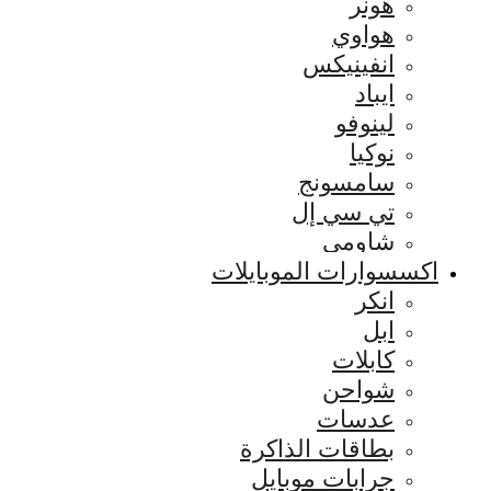
هونر
هواوي
انفينيكس
ايباد
لينوفو
نوكيا
سامسونج
تي سي إل
شاومي
اكسسوارات الموبايلات
انكر
ابل
كابلات
شواحن
عدسات
بطاقات الذاكرة
جرابات موبايل