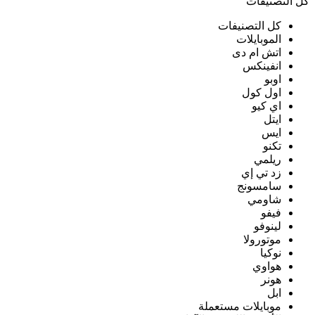
كل التصنيفات
كل التصنيفات
الموبايلات
اتش ام دى
انفينكس
اوبو
اول كول
اي كيو
ايتل
ايس
تكنو
ريلمي
زد تي إي
سامسونج
شاومي
فيفو
لينوفو
موتورولا
نوكيا
هواوي
هونر
ابل
موبايلات مستعملة