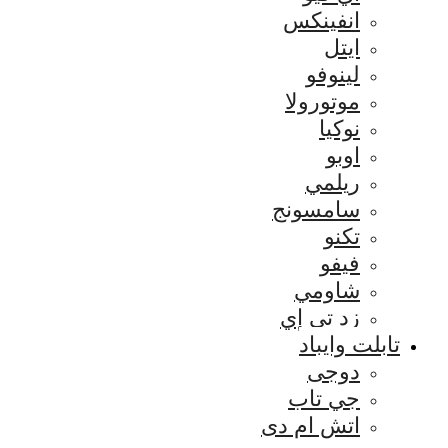
انفينكس
ايتل
لينوفو
موتورولا
نوكيا
اوبو
ريلمي
سامسونج
تكنو
فيفو
شاومي
زد تي إي
تابلت وايباد
دوجى
جي تاب
اتش ام دى