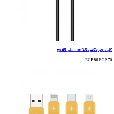
كابل جيرلاكس aux 3.5 ملم gx 05
86 EGP
70 EGP