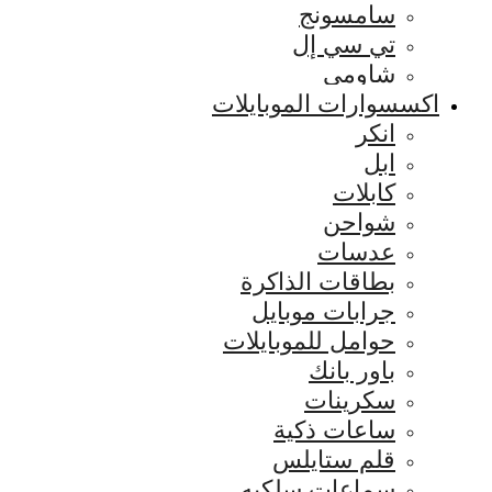
سامسونج
تي سي إل
شاومي
اكسسوارات الموبايلات
انكر
ابل
كابلات
شواحن
عدسات
بطاقات الذاكرة
جرابات موبايل
حوامل للموبايلات
باور بانك
سكرينات
ساعات ذكية
قلم ستايلس
سماعات سلكيه