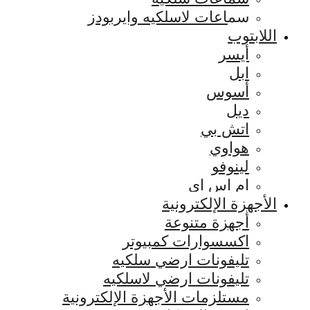
سماعات لاسلكيه وايربودز
اللابتوب
أيسر
ابل
أسوس
ديل
اتش بي
هواوي
لينوفو
ام اس اي
الأجهزة الإلكترونية
أجهزة متنوعة
اكسسوارات كمبيوتر
تليفونات ارضي سلكيه
تليفونات ارضي لاسلكيه
مستلزمات الأجهزة الإلكترونية