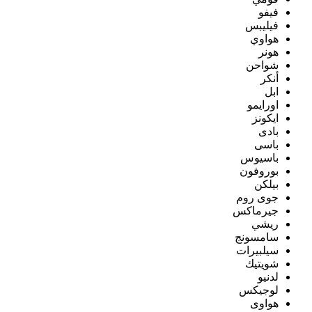
فيفو
فيليبس
هواوي
هونر
شواحن
أنكر
ابل
اورايمو
ايكونز
بادى
باسى
باسيوس
بوروفون
بيلكن
جوى روم
جيرماكس
ريشي
سامسونج
سيلبيرات
شويتيك
لدنيو
لوجيكس
هواوى