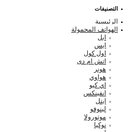
التصنيفات
الرئيسية
الهواتف المحمولة
ابل
ايس
اول كول
اتش ام دى
هونر
هواوي
اي كيو
انفينكس
ايتل
لينوفو
موتورولا
نوكيا