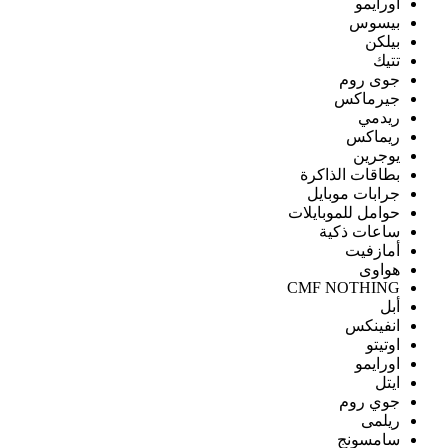
اورايمو
بيسوس
بيلكن
تتيك
جوى روم
جيرماكس
ريدمي
ريماكس
يوجرين
بطاقات الذاكرة
جرابات موبايل
حوامل للموبايلات
ساعات ذكية
أمازفيت
هواوى
CMF NOTHING
أبل
انفينكس
اوتيتو
اورايمو
ايتل
جوي روم
ريلمى
سامسونج