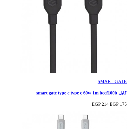
SMART GATE
كابل smart gate type c type c 60w 1m bccf100b
214 EGP
175 EGP