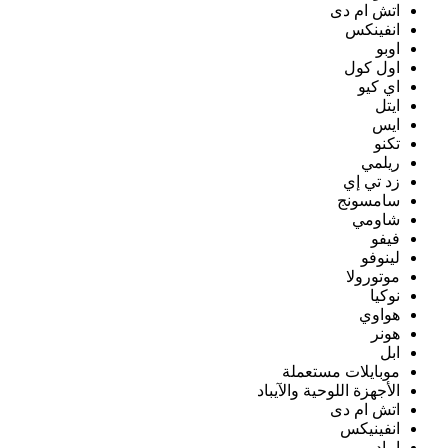
اتش ام دى
انفينكس
اوبو
اول كول
اي كيو
ايتل
ايس
تكنو
ريلمي
زد تي إي
سامسونج
شاومي
فيفو
لينوفو
موتورولا
نوكيا
هواوي
هونر
ابل
موبايلات مستعملة
الأجهزة اللوحية والآيباد
اتش ام دى
انفينيكس
ايباد