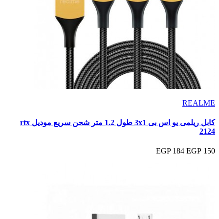
REALME
كابل ريلمى يو اس بى 3x1 طول 1.2 متر شحن سريع موديل rtx
2124
184 EGP
150 EGP