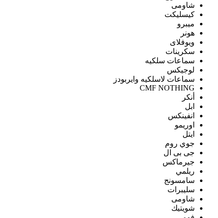
شاومى
كيسليكت
ميبرو
هونر
ويوفلاى
سكرينات
سماعات سلكيه
لوجيكس
سماعات لاسلكيه وايربودز
CMF NOTHING
أنكر
ابل
انفينكس
اوريمو
ايتل
جوي روم
جى بى ال
جيرماكس
ريلمي
سامسونج
سليبرات
شاومى
شويتيك
فومي