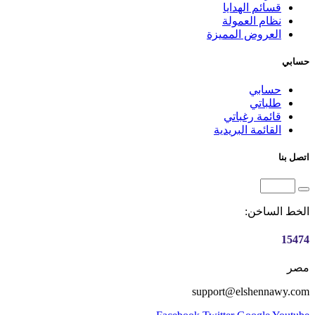
قسائم الهدايا
نظام العمولة
العروض المميزة
حسابي
حسابي
طلباتي
قائمة رغباتي
القائمة البريدية
اتصل بنا
الخط الساخن:
15474
مصر
support@elshennawy.com