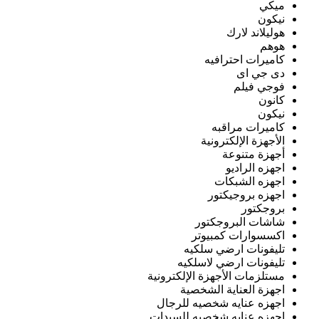
ميكي
نيكون
هوليلاند لارك
هوهم
كاميرات احترافيه
دى جي اى
فوجي فيلم
كانون
نيكون
كاميرات مراقبه
الأجهزة الإلكترونية
أجهزة متنوعة
اجهزه الراديو
اجهزه الشبكات
اجهزه بروجيكتور
بروجكتور
شاشات البروجكتور
اكسسوارات كمبيوتر
تليفونات ارضي سلكيه
تليفونات ارضي لاسلكيه
مستلزمات الأجهزة الإلكترونية
اجهزة العناية الشخصية
اجهزه عنايه شخصيه للرجال
اجهزه عنايه شخصيه للسيدات