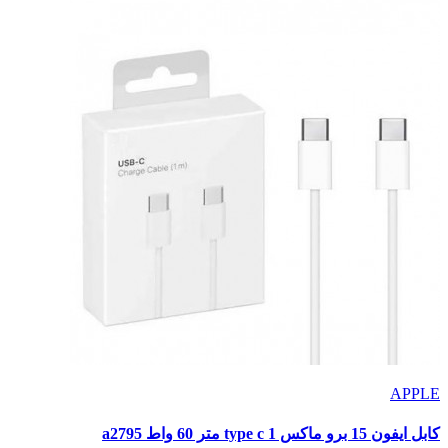
APPLE
كابل ايفون 15 برو ماكس type c 1 متر 60 واط a2795