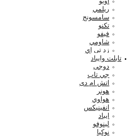
اوبو
ريلمي
سامسونج
تكنو
فيفو
شاومي
زد تي إي
تابلت وايباد
دوجى
جي تاب
اتش ام دى
هونر
هواوي
انفينيكس
ايباد
لينوفو
نوكيا