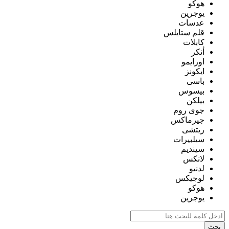
هوكو
يوجرين
عدسات
قلم ستايلس
كابلات
أنكر
اورايمو
ايكونز
باسى
بيسوس
بيلكن
جوى روم
جيرماكس
ريتشى
سيلبيرات
سينديم
لانكس
لدنيو
لوجيكس
هوكو
يوجرين
بحث