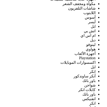
مكواة ومجفف الشعر
شاشات التلفزيون
اللابتوب
أسوس
أيسر
ابل
اتش بي
ام اس اي
ديل
لينوفو
هواوي
أجهزة الألعاب
Playstation
اكسسوارات الموبايلات
ابل
انكر
أنكر ساوندكور
باور بانك
شواحن
كابلات انكر
باور بانك
انفنيكس
انكر