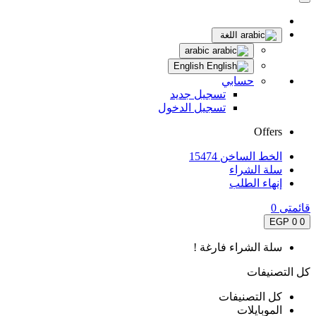
اللغة
arabic
English
حسابي
تسجيل جديد
تسجيل الدخول
Offers
الخط الساخن 15474
سلة الشراء
إنهاء الطلب
قائمتى
0
0 EGP
0
سلة الشراء فارغة !
كل التصنيفات
كل التصنيفات
الموبايلات