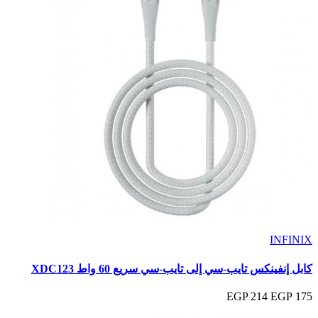
INFINIX
كابل إنفينكس تايب-سي إلى تايب-سي سريع 60 واط XDC123
214 EGP
175 EGP