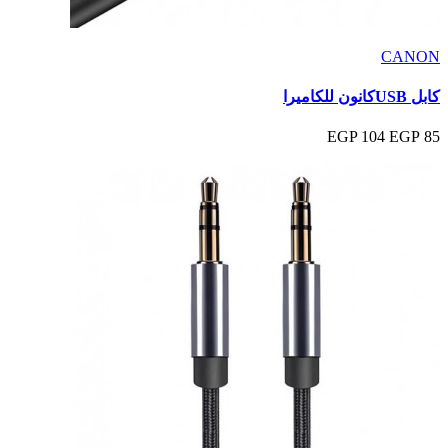
CANON
كابل USBكانون للكاميرا
104 EGP
85 EGP