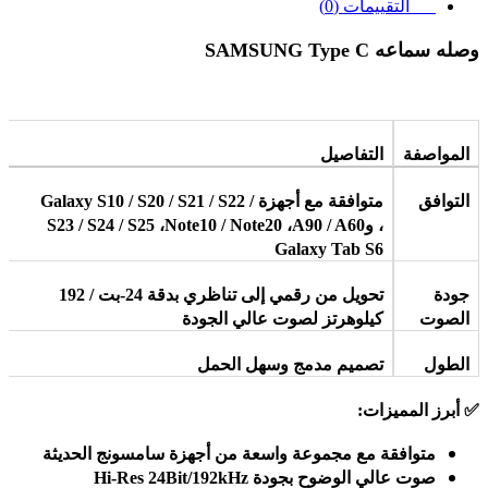
التقييمات (0)
وصله سماعه SAMSUNG Type C
المواصفة
التفاصيل
التوافق
متوافقة مع أجهزة
Galaxy S10 / S20 / S21 / S22 /
، و
A90 / A60
،
Note10 / Note20
،
S23 / S24 / S25
Galaxy Tab S6
جودة
تحويل من رقمي إلى تناظري بدقة 24-بت / 192
الصوت
كيلوهرتز لصوت عالي الجودة
الطول
تصميم مدمج وسهل الحمل
✅
أبرز المميزات
:
متوافقة مع مجموعة واسعة من أجهزة سامسونج الحديثة
صوت عالي الوضوح بجودة
Hi-Res 24Bit/192kHz