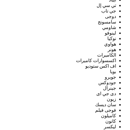
تي سي إل
جي تاب
دوجى
سامسونج
شاومي
لينوفو
نوكيا
هواوي
هونر
الكاميرات
اكسسوارات كاميرات
اف اكس ستوديو
بويا
جوبرو
جودوكس
جينرال
دى جي اى
زيون
سان ديسك
فوجى فيلم
كاميلون
كانون
ليكسر