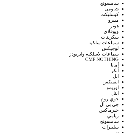
سامسونج
شاومى
كيسليكت
ميبرو
هونر
ويوفلاى
سكرينات
سماعات سلكيه
لوجيكس
سماعات لاسلكيه وايربودز
CMF NOTHING
أمايا
أنكر
ابل
انفينكس
اوريمو
ايتل
جوي روم
جى بى ال
جيرماكس
ريلمي
سامسونج
سليبرات
شاومى