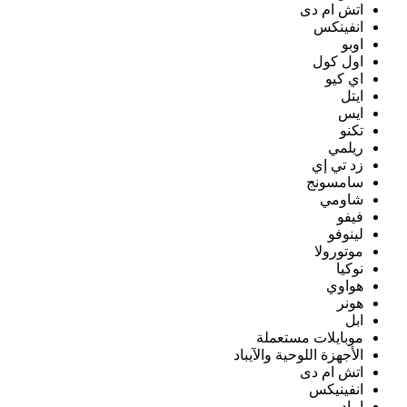
اتش ام دى
انفينكس
اوبو
اول كول
اي كيو
ايتل
ايس
تكنو
ريلمي
زد تي إي
سامسونج
شاومي
فيفو
لينوفو
موتورولا
نوكيا
هواوي
هونر
ابل
موبايلات مستعملة
الأجهزة اللوحية والآيباد
اتش ام دى
انفينيكس
ايباد