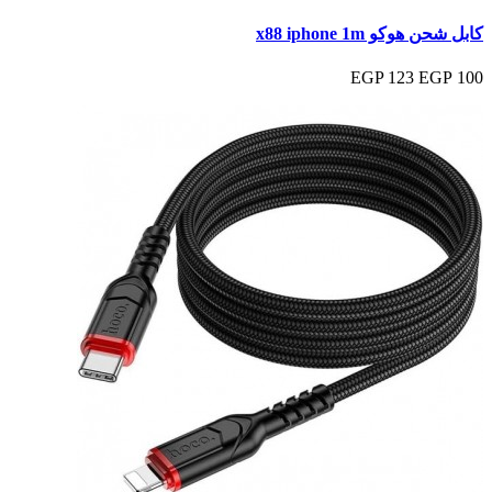
كابل شحن هوكو x88 iphone 1m
123 EGP
100 EGP