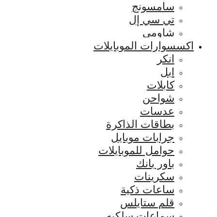
سامسونج
تي سي إل
شاومي
اكسسوارات الموبايلات
انكر
ابل
كابلات
شواحن
عدسات
بطاقات الذاكرة
جرابات موبايل
حوامل للموبايلات
باور بانك
سكرينات
ساعات ذكية
قلم ستايلس
سماعات سلكيه