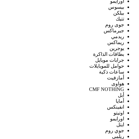
اورايمو
بيسوس
بيلكن
تتيك
جوى روم
جيرماكس
ريدمي
ريماكس
يوجرين
بطاقات الذاكرة
جرابات موبايل
حوامل للموبايلات
ساعات ذكية
أمازفيت
هواوى
CMF NOTHING
أبل
أمايا
انفينكس
اوتيتو
اورايمو
ايتل
جوي روم
ريلمى