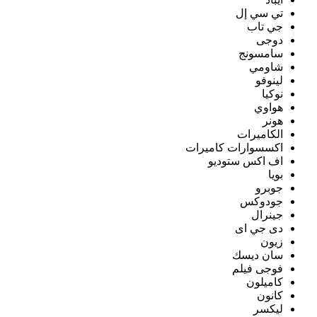
تي سي إل
جي تاب
دوجى
سامسونج
شاومي
لينوفو
نوكيا
هواوي
هونر
الكاميرات
اكسسوارات كاميرات
اف اكس ستوديو
بويا
جوبرو
جودوكس
جينرال
دى جي اى
زيون
سان ديسك
فوجى فيلم
كاميلون
كانون
ليكسر