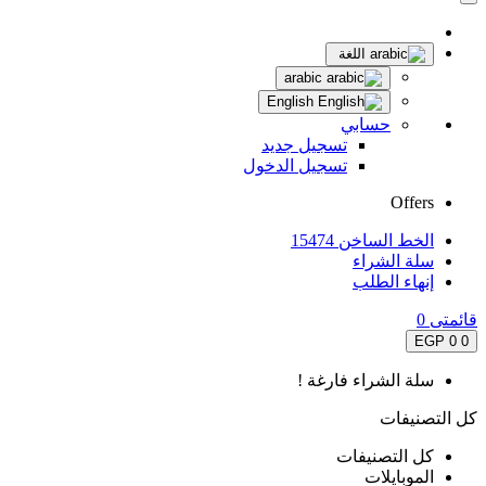
اللغة
arabic
English
حسابي
تسجيل جديد
تسجيل الدخول
Offers
الخط الساخن 15474
سلة الشراء
إنهاء الطلب
قائمتى
0
0 EGP
0
سلة الشراء فارغة !
كل التصنيفات
كل التصنيفات
الموبايلات