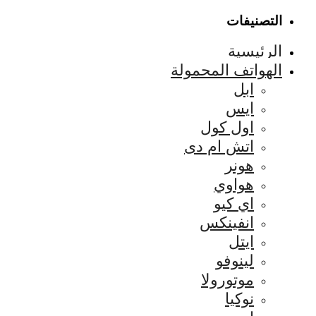
التصنيفات
الرئيسية
الهواتف المحمولة
ابل
ايس
اول كول
اتش ام دى
هونر
هواوي
اي كيو
انفينكس
ايتل
لينوفو
موتورولا
نوكيا