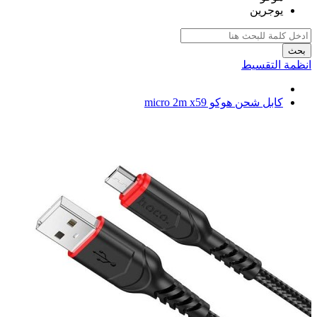
يوجرين
بحث
انظمة التقسيط
كابل شحن هوكو micro 2m x59