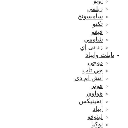
اوبو
ريلمي
سامسونج
تكنو
فيفو
شاومي
زد تي إي
تابلت وايباد
دوجى
جي تاب
اتش ام دى
هونر
هواوي
انفينيكس
ايباد
لينوفو
نوكيا