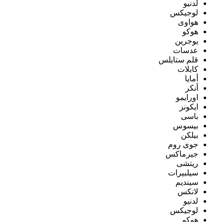
لدنيو
لوجيكس
هواوى
هوكو
يوجرين
عدسات
قلم ستايلس
كابلات
أمايا
أنكر
اورايمو
ايكونز
باسى
بيسوس
بيلكن
جوى روم
جيرماكس
ريتشى
سيلبيرات
سينديم
لانكس
لدنيو
لوجيكس
هوكو