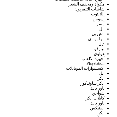
مكواة ومجفف الشعر
شاشات التلفزيون
اللابتوب
أسوس
أيسر
ابل
اتش بي
ام اس اي
ديل
لينوفو
هواوي
أجهزة الألعاب
Playstation
اكسسوارات الموبايلات
ابل
انكر
أنكر ساوندكور
باور بانك
شواحن
كابلات انكر
باور بانك
انفنيكس
انكر