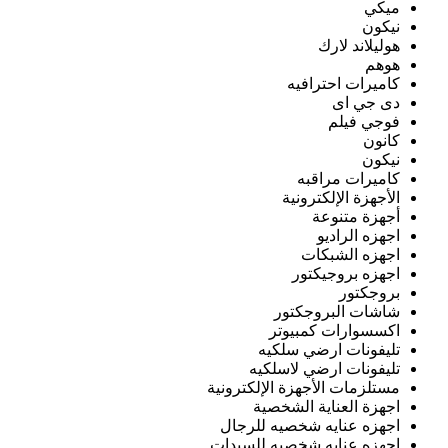
ميكي
نيكون
هوليلاند لارك
هوهم
كاميرات احترافيه
دى جي اى
فوجي فيلم
كانون
نيكون
كاميرات مراقبه
الأجهزة الإلكترونية
أجهزة متنوعة
اجهزه الراديو
اجهزه الشبكات
اجهزه بروجيكتور
بروجكتور
شاشات البروجكتور
اكسسوارات كمبيوتر
تليفونات ارضي سلكيه
تليفونات ارضي لاسلكيه
مستلزمات الأجهزة الإلكترونية
اجهزة العناية الشخصية
اجهزه عنايه شخصيه للرجال
اجهزه عنايه شخصيه للسيدات