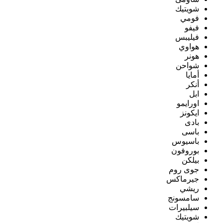
شويتيك
فومي
فيفو
فيليبس
هواوي
هونر
شواحن
أمايا
أنكر
ابل
اورايمو
ايكونز
بادى
باسى
باسيوس
بوروفون
بيلكن
جوى روم
جيرماكس
ريشي
سامسونج
سيلبيرات
شويتيك