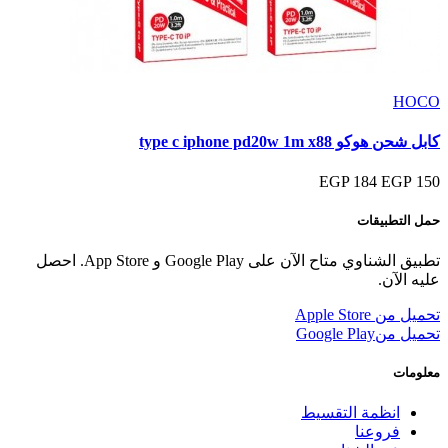
HOCO
كابل شحن هوكو type c iphone pd20w 1m x88
184 EGP
150 EGP
حمل التطبيقات
تطبيق الشناوي متاح الآن على Google Play و App Store. احصل
عليه الآن.
تحميل من
Apple Store
تحميل من
Google Play
معلومات
انظمة التقسيط
فروعنا