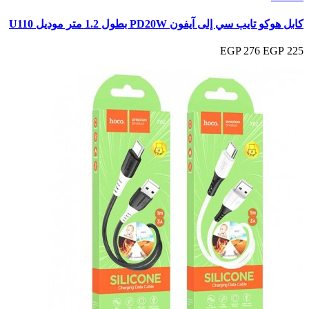
كابل هوكو تايب سي إلى آيفون PD20W بطول 1.2 متر موديل U110
276 EGP
225 EGP