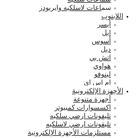
سماعات لاسلكيه وايربودز
اللابتوب
أيسر
ابل
أسوس
ديل
اتش بي
هواوي
لينوفو
ام اس اي
الأجهزة الإلكترونية
أجهزة متنوعة
اكسسوارات كمبيوتر
تليفونات ارضي سلكيه
تليفونات ارضي لاسلكيه
مستلزمات الأجهزة الإلكترونية