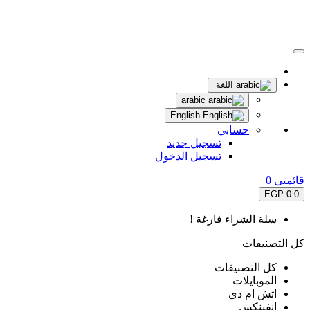
اللغة
arabic
English
حسابي
تسجيل جديد
تسجيل الدخول
قائمتى
0
0 EGP
0
سلة الشراء فارغة !
كل التصنيفات
كل التصنيفات
الموبايلات
اتش ام دى
انفينكس