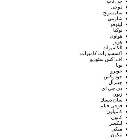
جي تاب
دوجى
سامسونج
شاومي
لينوفو
نوكيا
هواوي
هونر
الكاميرات
اكسسوارات كاميرات
اف اكس ستوديو
بويا
جوبرو
جودوكس
جينرال
دى جي اى
زيون
سان ديسك
فوجى فيلم
كاميلون
كانون
ليكسر
ميكي
نيكون