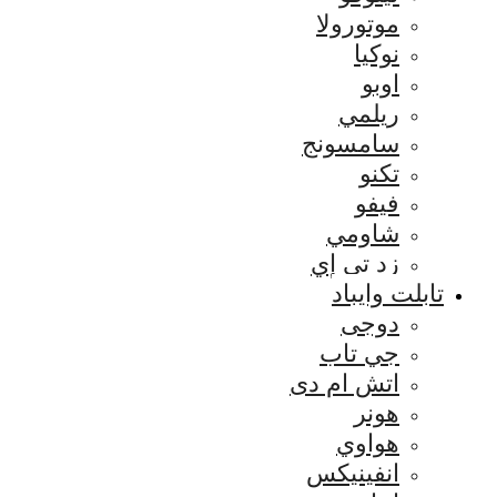
موتورولا
نوكيا
اوبو
ريلمي
سامسونج
تكنو
فيفو
شاومي
زد تي إي
تابلت وايباد
دوجى
جي تاب
اتش ام دى
هونر
هواوي
انفينيكس