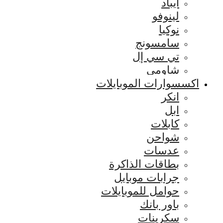
ايباد
لينوفو
نوكيا
سامسونج
تي سي إل
شاومي
اكسسوارات الموبايلات
انكر
ابل
كابلات
شواحن
عدسات
بطاقات الذاكرة
جرابات موبايل
حوامل للموبايلات
باور بانك
سكرينات