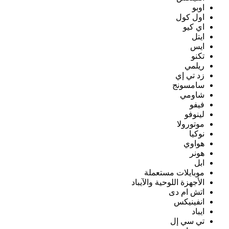
اوبو
اول كول
اي كيو
ايتل
ايس
تكنو
ريلمي
زد تي إي
سامسونج
شاومي
فيفو
لينوفو
موتورولا
نوكيا
هواوي
هونر
ابل
موبايلات مستعملة
الأجهزة اللوحية والآيباد
اتش ام دى
انفينيكس
ايباد
تي سي إل