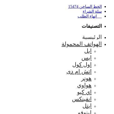
الخط الساخن 15474
سلة الشراء
إنهاء الطلب
التصنيفات
الرئيسية
الهواتف المحمولة
ابل
ايس
اول كول
اتش ام دى
هونر
هواوي
اي كيو
انفينكس
ايتل
لينوفو