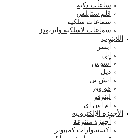
ساعات ذكية
قلم ستايلس
سماعات سلكيه
سماعات لاسلكيه وايربودز
اللابتوب
أيسر
ابل
أسوس
ديل
اتش بي
هواوي
لينوفو
ام اس اي
الأجهزة الإلكترونية
أجهزة متنوعة
اكسسوارات كمبيوتر