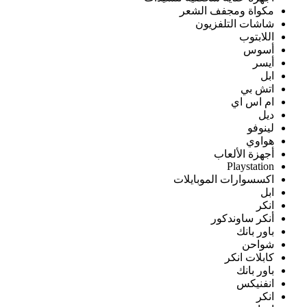
مكواة ومجفف الشعر
شاشات التلفزيون
اللابتوب
أسوس
أيسر
ابل
اتش بي
ام اس اي
ديل
لينوفو
هواوي
أجهزة الألعاب
Playstation
اكسسوارات الموبايلات
ابل
انكر
أنكر ساوندكور
باور بانك
شواحن
كابلات انكر
باور بانك
انفنيكس
انكر