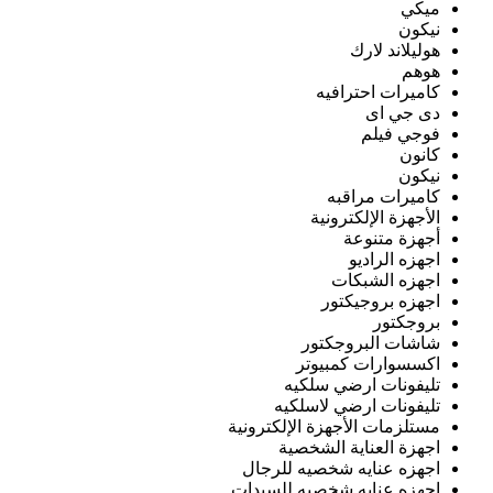
ميكي
نيكون
هوليلاند لارك
هوهم
كاميرات احترافيه
دى جي اى
فوجي فيلم
كانون
نيكون
كاميرات مراقبه
الأجهزة الإلكترونية
أجهزة متنوعة
اجهزه الراديو
اجهزه الشبكات
اجهزه بروجيكتور
بروجكتور
شاشات البروجكتور
اكسسوارات كمبيوتر
تليفونات ارضي سلكيه
تليفونات ارضي لاسلكيه
مستلزمات الأجهزة الإلكترونية
اجهزة العناية الشخصية
اجهزه عنايه شخصيه للرجال
اجهزه عنايه شخصيه للسيدات