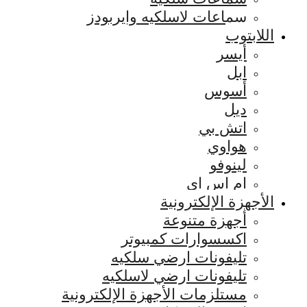
سماعات لاسلكيه وايربودز
اللابتوب
أيسر
ابل
أسوس
ديل
اتش بي
هواوي
لينوفو
ام اس اي
الأجهزة الإلكترونية
أجهزة متنوعة
اكسسوارات كمبيوتر
تليفونات ارضي سلكيه
تليفونات ارضي لاسلكيه
مستلزمات الأجهزة الإلكترونية