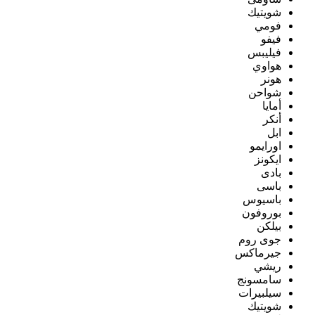
شويتيك
فومي
فيفو
فيليبس
هواوي
هونر
شواحن
أمايا
أنكر
ابل
اورايمو
ايكونز
بادى
باسى
باسيوس
بوروفون
بيلكن
جوى روم
جيرماكس
ريشي
سامسونج
سيلبيرات
شويتيك