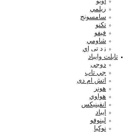
اوبو
ريلمي
سامسونج
تكنو
فيفو
شاومي
زد تي إي
تابلت وايباد
دوجى
جي تاب
اتش ام دى
هونر
هواوي
انفينيكس
ايباد
لينوفو
نوكيا