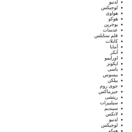
لدنيو
لوجيكس
هواوى
هوكو
يوجرين
عدسات
قلم ستايلس
كابلات
أمايا
أنكر
اورايمو
ايكونز
باسى
بيسوس
بيلكن
جوى روم
جيرماكس
ريتشى
سيلبيرات
سينديم
لانكس
لدنيو
لوجيكس
هوكو