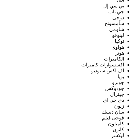
تي سي إل
جي تاب
دوجى
سامسونج
شاومي
لينوفو
نوكيا
هواوي
هونر
الكاميرات
اكسسوارات كاميرات
اف اكس ستوديو
بويا
جوبرو
جودوكس
جينرال
دى جي اى
زيون
سان ديسك
فوجى فيلم
كاميلون
كانون
ليكسر