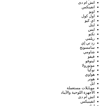
اتش ام دى
انفينكس
اوبو
اول كول
اي كيو
ايتل
ايس
تكنو
ريلمي
زد تي إي
سامسونج
شاومي
فيفو
لينوفو
موتورولا
نوكيا
هواوي
هونر
ابل
موبايلات مستعملة
الأجهزة اللوحية والآيباد
اتش ام دى
انفينيكس
ايباد