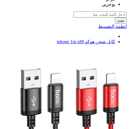
يوجرين
بحث
انظمة التقسيط
كابل شحن هوكو iphone 1m x89