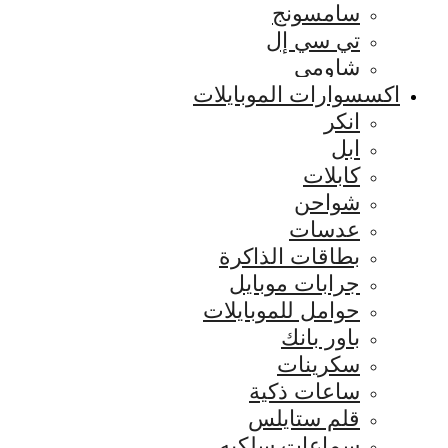
سامسونج
تي سي إل
شاومي
اكسسوارات الموبايلات
انكر
ابل
كابلات
شواحن
عدسات
بطاقات الذاكرة
جرابات موبايل
حوامل للموبايلات
باور بانك
سكرينات
ساعات ذكية
قلم ستايلس
سماعات سلكيه