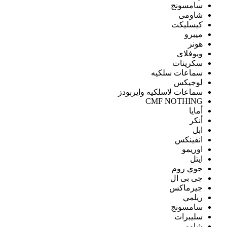
سامسونج
شاومى
كيسليكت
ميبرو
هونر
ويوفلاى
سكرينات
سماعات سلكيه
لوجيكس
سماعات لاسلكيه وايربودز
CMF NOTHING
أمايا
أنكر
ابل
انفينكس
اوريمو
ايتل
جوي روم
جى بى ال
جيرماكس
ريلمي
سامسونج
سليبرات
شاومى