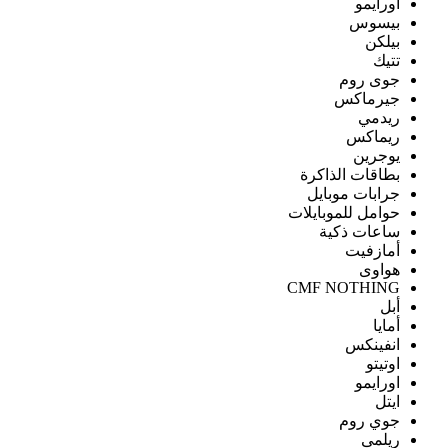
اورايمو
بيسوس
بيلكن
تتيك
جوى روم
جيرماكس
ريدمي
ريماكس
يوجرين
بطاقات الذاكرة
جرابات موبايل
حوامل للموبايلات
ساعات ذكية
أمازفيت
هواوى
CMF NOTHING
أبل
أمايا
انفينكس
اوتيتو
اورايمو
ايتل
جوي روم
ريلمى