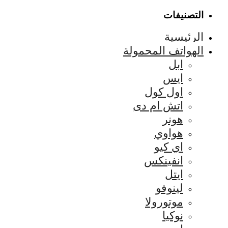
التصنيفات
الرئيسية
الهواتف المحمولة
ابل
ايس
اول كول
اتش ام دى
هونر
هواوي
اي كيو
انفينكس
ايتل
لينوفو
موتورولا
نوكيا