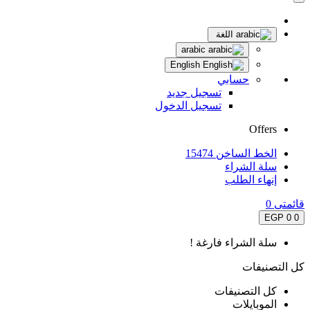
اللغة
arabic
English
حسابي
تسجيل جديد
تسجيل الدخول
Offers
الخط الساخن 15474
سلة الشراء
إنهاء الطلب
قائمتى
0
0 EGP
0
سلة الشراء فارغة !
كل التصنيفات
كل التصنيفات
الموبايلات