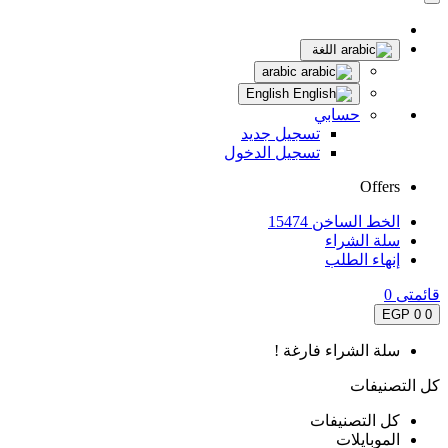
اللغة
arabic
English
حسابي
تسجيل جديد
تسجيل الدخول
Offers
الخط الساخن 15474
سلة الشراء
إنهاء الطلب
قائمتى
0
0 EGP
0
سلة الشراء فارغة !
كل التصنيفات
كل التصنيفات
الموبايلات