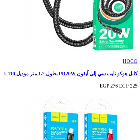
HOCO
كابل هوكو تايب سي إلى آيفون PD20W بطول 1.2 متر موديل U110
276 EGP
225 EGP