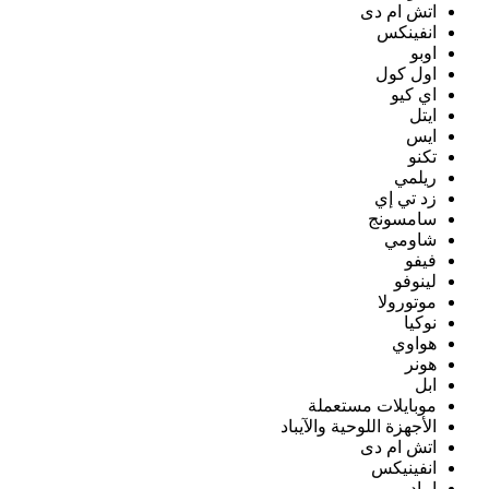
اتش ام دى
انفينكس
اوبو
اول كول
اي كيو
ايتل
ايس
تكنو
ريلمي
زد تي إي
سامسونج
شاومي
فيفو
لينوفو
موتورولا
نوكيا
هواوي
هونر
ابل
موبايلات مستعملة
الأجهزة اللوحية والآيباد
اتش ام دى
انفينيكس
ايباد