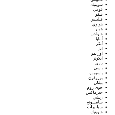
شويتيك
فومي
فيفو
فيليبس
هواوي
هونر
شواحن
أمايا
أنكر
ابل
اورايمو
ايكونز
بادى
باسى
باسيوس
بوروفون
بيلكن
جوى روم
جيرماكس
ريشي
سامسونج
سيلبيرات
شويتيك