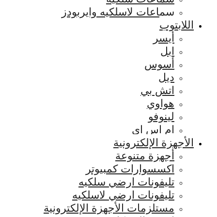
سماعات لاسلكيه وايربودز
اللابتوب
أيسر
ابل
أسوس
ديل
اتش بي
هواوي
لينوفو
ام اس اي
الأجهزة الإلكترونية
أجهزة متنوعة
اكسسوارات كمبيوتر
تليفونات ارضي سلكيه
تليفونات ارضي لاسلكيه
مستلزمات الأجهزة الإلكترونية