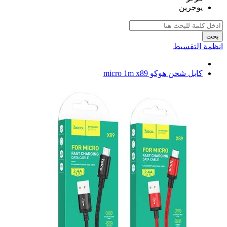
يوجرين
بحث
انظمة التقسيط
كابل شحن هوكو micro 1m x89