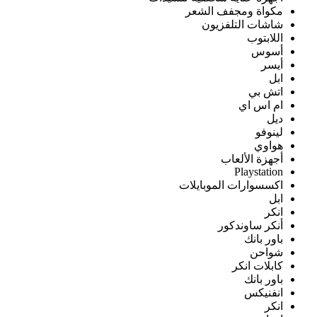
مكواة ومجفف الشعر
شاشات التلفزيون
اللابتوب
أسوس
أيسر
ابل
اتش بي
ام اس اي
ديل
لينوفو
هواوي
أجهزة الألعاب
Playstation
اكسسوارات الموبايلات
ابل
انكر
أنكر ساوندكور
باور بانك
شواحن
كابلات انكر
باور بانك
انفنيكس
انكر