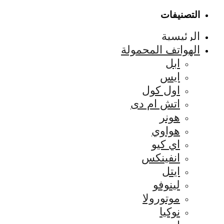
التصنيفات
الرئيسية
الهواتف المحمولة
ابل
ايس
اول كول
اتش ام دى
هونر
هواوي
اي كيو
انفينكس
ايتل
لينوفو
موتورولا
نوكيا