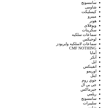
سامسونج
شاومى
كيسليكت
ميبرو
هونر
ويوفلاى
سكرينات
سماعات سلكيه
لوجيكس
سماعات لاسلكيه وايربودز
CMF NOTHING
أمايا
أنكر
ابل
انفينكس
اوريمو
ايتل
جوي روم
جى بى ال
جيرماكس
ريلمي
سامسونج
سليبرات
شاومى