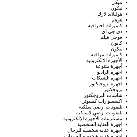
ميكي
نيكون
هوليلاند لارك
هوهم
كاميرات احترافيه
دى جي اى
فوجي فيلم
كانون
نيكون
كاميرات مراقبه
الأجهزة الإلكترونية
أجهزة متنوعة
اجهزه الراديو
اجهزه الشبكات
اجهزه بروجيكتور
بروجكتور
شاشات البروجكتور
اكسسوارات كمبيوتر
تليفونات ارضي سلكيه
تليفونات ارضي لاسلكيه
مستلزمات الأجهزة الإلكترونية
اجهزة العناية الشخصية
اجهزه عنايه شخصيه للرجال
اجهزه عنايه شخصيه للسيدات