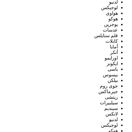
لدنيو
لوجيكس
هواوى
هوكو
يوجرين
عدسات
قلم ستايلس
كابلات
أمايا
أنكر
اورايمو
ايكونز
باسى
بيسوس
بيلكن
جوى روم
جيرماكس
ريتشى
سيلبيرات
سينديم
لانكس
لدنيو
لوجيكس
هوكو