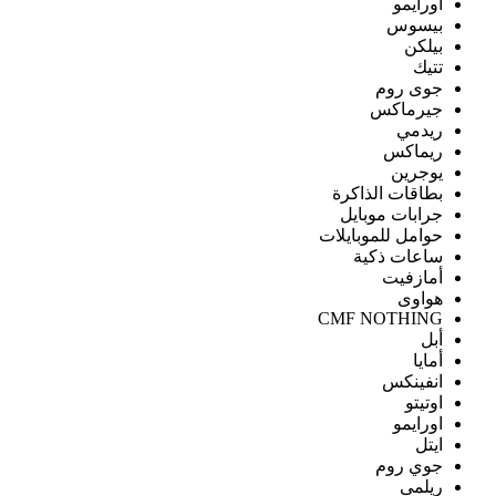
اورايمو
بيسوس
بيلكن
تتيك
جوى روم
جيرماكس
ريدمي
ريماكس
يوجرين
بطاقات الذاكرة
جرابات موبايل
حوامل للموبايلات
ساعات ذكية
أمازفيت
هواوى
CMF NOTHING
أبل
أمايا
انفينكس
اوتيتو
اورايمو
ايتل
جوي روم
ريلمى