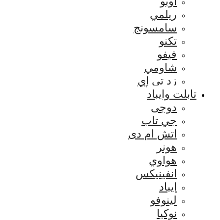
اوبو
ريلمي
سامسونج
تكنو
فيفو
شاومي
زد تي إي
تابلت وايباد
دوجى
جي تاب
اتش ام دى
هونر
هواوي
انفينيكس
ايباد
لينوفو
نوكيا