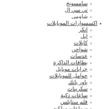
سامسونج
تي سي إل
شاومي
اكسسوارات الموبايلات
انكر
ابل
كابلات
شواحن
عدسات
بطاقات الذاكرة
جرابات موبايل
حوامل للموبايلات
باور بانك
سكرينات
ساعات ذكية
قلم ستايلس
سماعات سلكيه