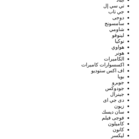
تي سي إل
جي تاب
دوجى
سامسونج
شاومي
لينوفو
نوكيا
هواوي
هونر
الكاميرات
اكسسوارات كاميرات
اف اكس ستوديو
بويا
جوبرو
جودوكس
جينرال
دى جي اى
زيون
سان ديسك
فوجى فيلم
كاميلون
كانون
ليكسر