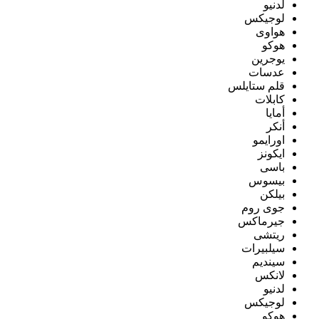
لدنيو
لوجيكس
هواوى
هوكو
يوجرين
عدسات
قلم ستايلس
كابلات
أمايا
أنكر
اورايمو
ايكونز
باسى
بيسوس
بيلكن
جوى روم
جيرماكس
ريتشى
سيلبيرات
سينديم
لانكس
لدنيو
لوجيكس
هوكو