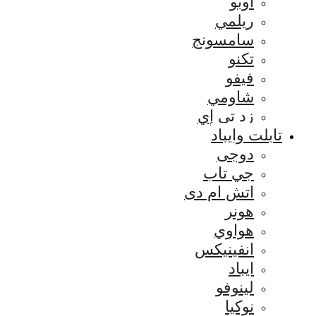
اوبو
ريلمي
سامسونج
تكنو
فيفو
شاومي
زد تي إي
تابلت وايباد
دوجى
جي تاب
اتش ام دى
هونر
هواوي
انفينيكس
ايباد
لينوفو
نوكيا