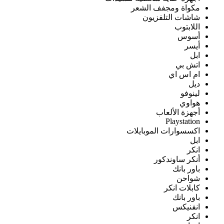
مكواة ومجفف الشعر
شاشات التلفزيون
اللابتوب
أسوس
أيسر
ابل
اتش بي
ام اس اي
ديل
لينوفو
هواوي
أجهزة الألعاب
Playstation
اكسسوارات الموبايلات
ابل
انكر
أنكر ساوندكور
باور بانك
شواحن
كابلات انكر
باور بانك
انفنيكس
انكر