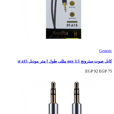
Generic
كابل صوت سترونج aux 3.5 مللى طول ا متر موديل st a15
92 EGP
75 EGP