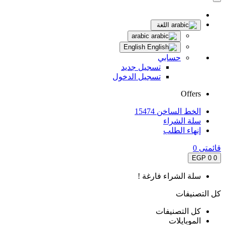
اللغة
arabic
English
حسابي
تسجيل جديد
تسجيل الدخول
Offers
الخط الساخن 15474
سلة الشراء
إنهاء الطلب
قائمتى
0
0 EGP
0
سلة الشراء فارغة !
كل التصنيفات
كل التصنيفات
الموبايلات