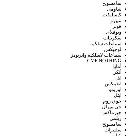
سامسونج
شاومى
كيسليكت
ميبرو
هونر
ويوفلاى
سكرينات
سماعات سلكيه
لوجيكس
سماعات لاسلكيه وايربودز
CMF NOTHING
أمايا
أنكر
ابل
انفينكس
اوريمو
ايتل
جوي روم
جى بى ال
جيرماكس
ريلمي
سامسونج
سليبرات
شاومى