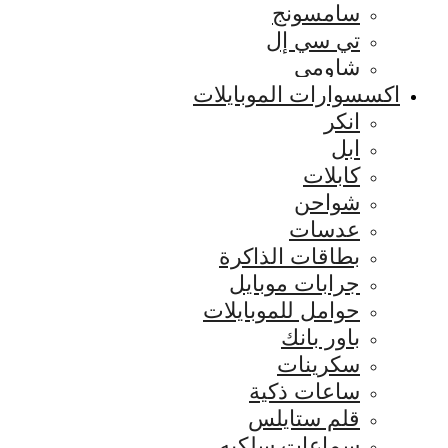
سامسونج
تي سي إل
شاومي
اكسسوارات الموبايلات
انكر
ابل
كابلات
شواحن
عدسات
بطاقات الذاكرة
جرابات موبايل
حوامل للموبايلات
باور بانك
سكرينات
ساعات ذكية
قلم ستايلس
سماعات سلكيه