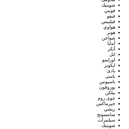
شويتيك
فومي
فيفو
فيليبس
هواوي
هونر
شواحن
أمايا
أنكر
ابل
اورايمو
ايكونز
بادى
باسى
باسيوس
بوروفون
بيلكن
جوى روم
جيرماكس
ريشي
سامسونج
سيلبيرات
شويتيك