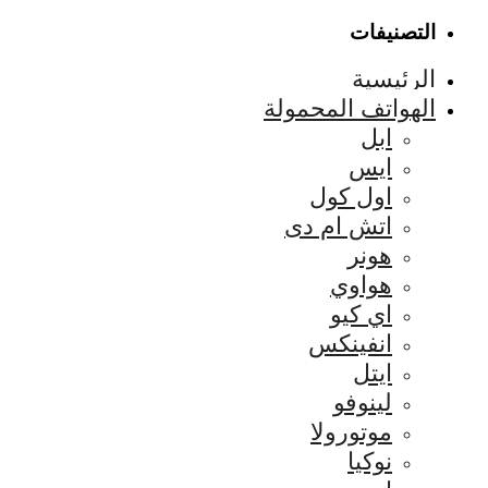
التصنيفات
الرئيسية
الهواتف المحمولة
ابل
ايس
اول كول
اتش ام دى
هونر
هواوي
اي كيو
انفينكس
ايتل
لينوفو
موتورولا
نوكيا