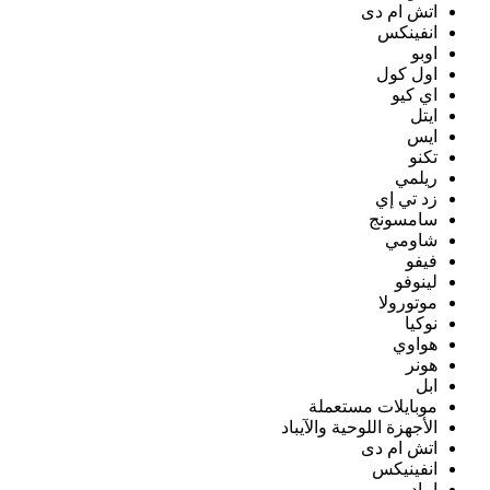
اتش ام دى
انفينكس
اوبو
اول كول
اي كيو
ايتل
ايس
تكنو
ريلمي
زد تي إي
سامسونج
شاومي
فيفو
لينوفو
موتورولا
نوكيا
هواوي
هونر
ابل
موبايلات مستعملة
الأجهزة اللوحية والآيباد
اتش ام دى
انفينيكس
ايباد