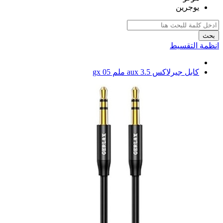
يوجرين
بحث
انظمة التقسيط
كابل جيرلاكس aux 3.5 ملم gx 05