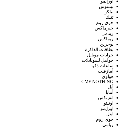
اورايمو
بيسوس
بيلكن
تتيك
جوى روم
جيرماكس
ريدمي
ريماكس
يوجرين
بطاقات الذاكرة
جرابات موبايل
حوامل للموبايلات
ساعات ذكية
أمازفيت
هواوى
CMF NOTHING
أبل
أمايا
انفينكس
اوتيتو
اورايمو
ايتل
جوي روم
ريلمى