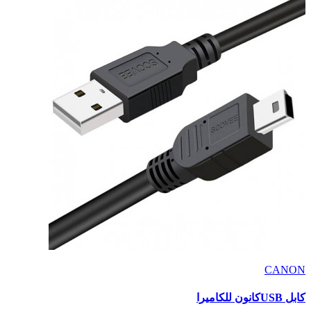
CANON
كابل USBكانون للكاميرا