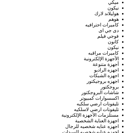
ميكي
نيكون
هوليلاند لارك
هوهم
كاميرات احترافيه
دى جي اى
فوجي فيلم
كانون
نيكون
كاميرات مراقبه
الأجهزة الإلكترونية
أجهزة متنوعة
اجهزه الراديو
اجهزه الشبكات
اجهزه بروجيكتور
بروجكتور
شاشات البروجكتور
اكسسوارات كمبيوتر
تليفونات ارضي سلكيه
تليفونات ارضي لاسلكيه
مستلزمات الأجهزة الإلكترونية
اجهزة العناية الشخصية
اجهزه عنايه شخصيه للرجال
اجهزه عنايه شخصيه للسيدات