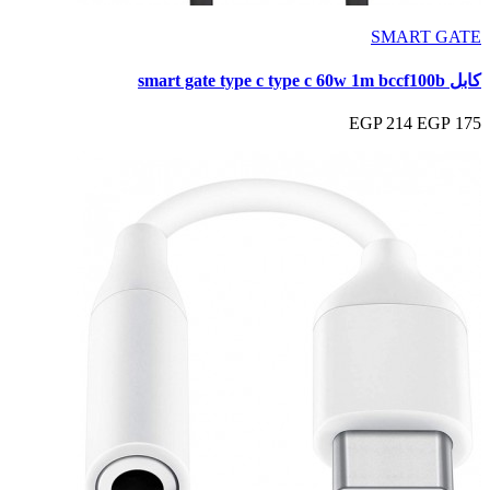
SMART GATE
كابل smart gate type c type c 60w 1m bccf100b
214 EGP
175 EGP