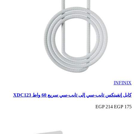
INFINIX
كابل إنفينكس تايب-سي إلى تايب-سي سريع 60 واط XDC123
214 EGP
175 EGP