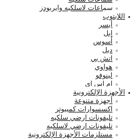
سماعات لاسلكيه وايربودز
اللابتوب
أيسر
ابل
أسوس
ديل
اتش بي
هواوي
لينوفو
ام اس اي
الأجهزة الإلكترونية
أجهزة متنوعة
اكسسوارات كمبيوتر
تليفونات ارضي سلكيه
تليفونات ارضي لاسلكيه
مستلزمات الأجهزة الإلكترونية