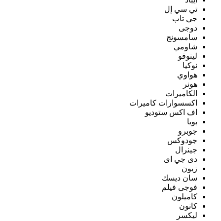
تي سي إل
جي تاب
دوجى
سامسونج
شاومي
لينوفو
نوكيا
هواوي
هونر
الكاميرات
اكسسوارات كاميرات
اف اكس ستوديو
بويا
جوبرو
جودوكس
جينرال
دى جي اى
زيون
سان ديسك
فوجى فيلم
كاميلون
كانون
ليكسر