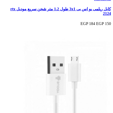
كابل ريلمى يو اس بى 3x1 طول 1.2 متر شحن سريع موديل rtx
2124
184 EGP
150 EGP