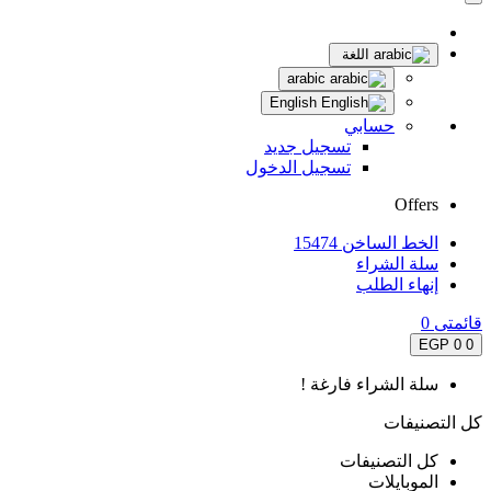
اللغة
arabic
English
حسابي
تسجيل جديد
تسجيل الدخول
Offers
الخط الساخن 15474
سلة الشراء
إنهاء الطلب
قائمتى
0
0 EGP
0
سلة الشراء فارغة !
كل التصنيفات
كل التصنيفات
الموبايلات