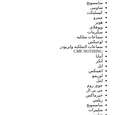
سامسونج
شاومى
كيسليكت
ميبرو
هونر
ويوفلاى
سكرينات
سماعات سلكيه
لوجيكس
سماعات لاسلكيه وايربودز
CMF NOTHING
أمايا
أنكر
ابل
انفينكس
اوريمو
ايتل
جوي روم
جى بى ال
جيرماكس
ريلمي
سامسونج
سليبرات
شاومى