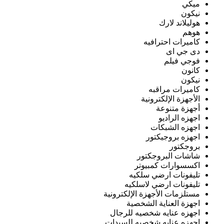
ميكي
نيكون
هوليلاند لارك
هوهم
كاميرات احترافيه
دى جي اى
فوجي فيلم
كانون
نيكون
كاميرات مراقبه
الأجهزة الإلكترونية
أجهزة متنوعة
اجهزه الراديو
اجهزه الشبكات
اجهزه بروجيكتور
بروجكتور
شاشات البروجكتور
اكسسوارات كمبيوتر
تليفونات ارضي سلكيه
تليفونات ارضي لاسلكيه
مستلزمات الأجهزة الإلكترونية
اجهزة العناية الشخصية
اجهزه عنايه شخصيه للرجال
اجهزه عنايه شخصيه للسيدات