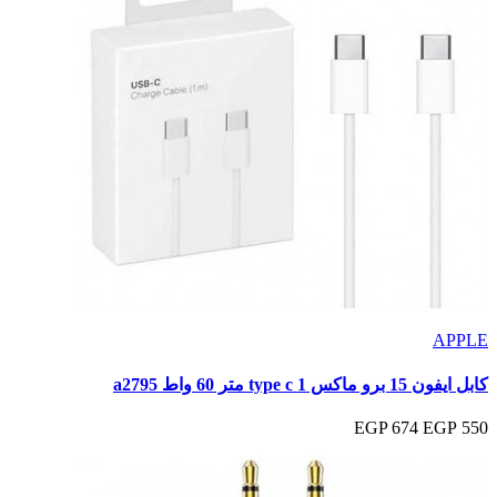
APPLE
كابل ايفون 15 برو ماكس type c 1 متر 60 واط a2795
674 EGP
550 EGP