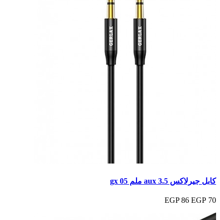
كابل جيرلاكس aux 3.5 ملم gx 05
86 EGP
70 EGP