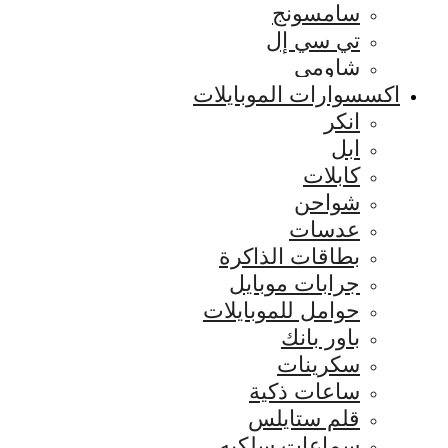
سامسونج
تي سي إل
شاومي
اكسسوارات الموبايلات
انكر
ابل
كابلات
شواحن
عدسات
بطاقات الذاكرة
جرابات موبايل
حوامل للموبايلات
باور بانك
سكرينات
ساعات ذكية
قلم ستايلس
سماعات سلكيه