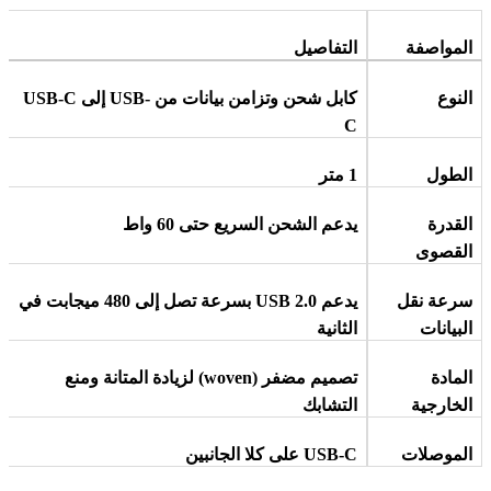
المواصفة
التفاصيل
النوع
كابل شحن وتزامن بيانات من
USB-C
USB-
إلى
C
الطول
1
متر
القدرة
يدعم الشحن السريع حتى 60 واط
القصوى
سرعة نقل
يدعم
USB 2.0
بسرعة تصل إلى 480 ميجابت في
البيانات
الثانية
المادة
تصميم مضفر
(woven)
لزيادة المتانة ومنع
الخارجية
التشابك
الموصلات
USB-C
على كلا الجانبين