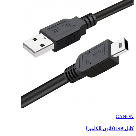
CANON
كابل USBكانون للكاميرا