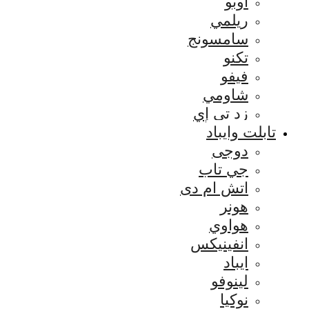
اوبو
ريلمي
سامسونج
تكنو
فيفو
شاومي
زد تي إي
تابلت وايباد
دوجى
جي تاب
اتش ام دى
هونر
هواوي
انفينيكس
ايباد
لينوفو
نوكيا