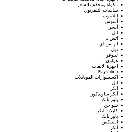
مكواة ومجفف الشعر
شاشات التلفزيون
اللابتوب
أسوس
أيسر
ابل
اتش بي
ام اس اي
ديل
لينوفو
هواوي
أجهزة الألعاب
Playstation
اكسسوارات الموبايلات
ابل
انكر
أنكر ساوندكور
باور بانك
شواحن
كابلات انكر
باور بانك
انفنيكس
انكر