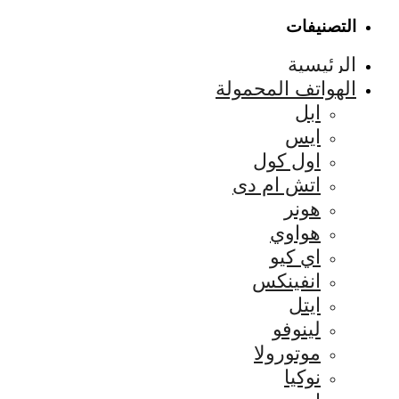
التصنيفات
الرئيسية
الهواتف المحمولة
ابل
ايس
اول كول
اتش ام دى
هونر
هواوي
اي كيو
انفينكس
ايتل
لينوفو
موتورولا
نوكيا