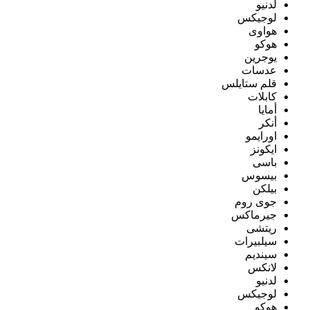
لدنيو
لوجيكس
هواوى
هوكو
يوجرين
عدسات
قلم ستايلس
كابلات
أمايا
أنكر
اورايمو
ايكونز
باسى
بيسوس
بيلكن
جوى روم
جيرماكس
ريتشى
سيلبيرات
سينديم
لانكس
لدنيو
لوجيكس
هوكو