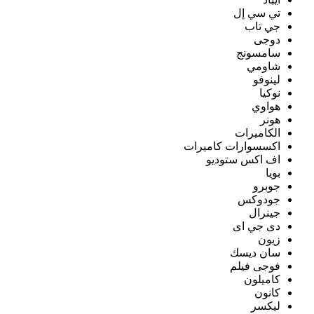
تي سي إل
جي تاب
دوجى
سامسونج
شاومي
لينوفو
نوكيا
هواوي
هونر
الكاميرات
اكسسوارات كاميرات
اف اكس ستوديو
بويا
جوبرو
جودوكس
جينرال
دى جي اى
زيون
سان ديسك
فوجى فيلم
كاميلون
كانون
ليكسر