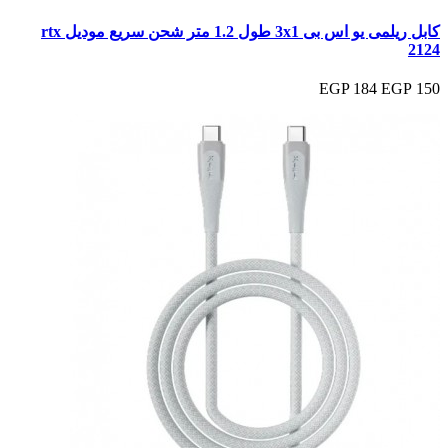
كابل ريلمى يو اس بى 3x1 طول 1.2 متر شحن سريع موديل rtx
2124
184 EGP
150 EGP