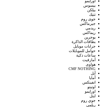
اورايمو
بيسوس
بيلكن
تتيك
جوى روم
جيرماكس
ريدمي
ريماكس
يوجرين
بطاقات الذاكرة
جرابات موبايل
حوامل للموبايلات
ساعات ذكية
أمازفيت
هواوى
CMF NOTHING
أبل
أمايا
انفينكس
اوتيتو
اورايمو
ايتل
جوي روم
ريلمى