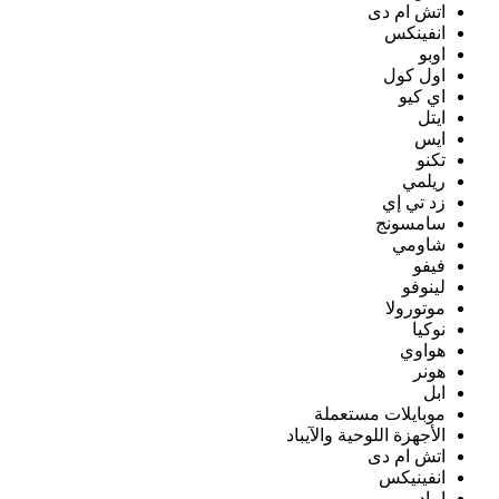
اتش ام دى
انفينكس
اوبو
اول كول
اي كيو
ايتل
ايس
تكنو
ريلمي
زد تي إي
سامسونج
شاومي
فيفو
لينوفو
موتورولا
نوكيا
هواوي
هونر
ابل
موبايلات مستعملة
الأجهزة اللوحية والآيباد
اتش ام دى
انفينيكس
ايباد