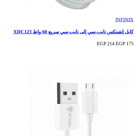
INFINIX
كابل إنفينكس تايب-سي إلى تايب-سي سريع 60 واط XDC123
214 EGP
175 EGP