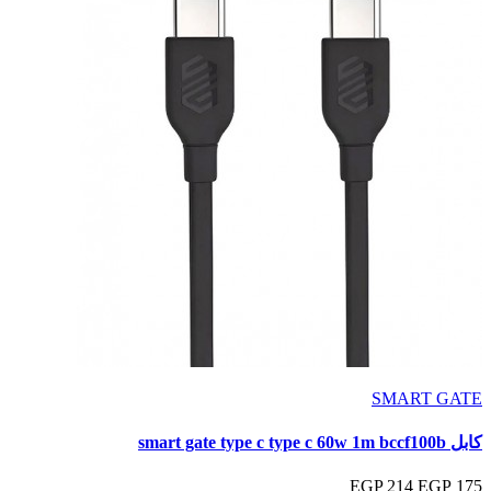
SMART GATE
كابل smart gate type c type c 60w 1m bccf100b
214 EGP
175 EGP