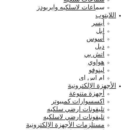
سماعات لاسلكيه وايربودز
اللابتوب
أيسر
ابل
أسوس
ديل
اتش بي
هواوي
لينوفو
ام اس اي
الأجهزة الإلكترونية
أجهزة متنوعة
اكسسوارات كمبيوتر
تليفونات ارضي سلكيه
تليفونات ارضي لاسلكيه
مستلزمات الأجهزة الإلكترونية