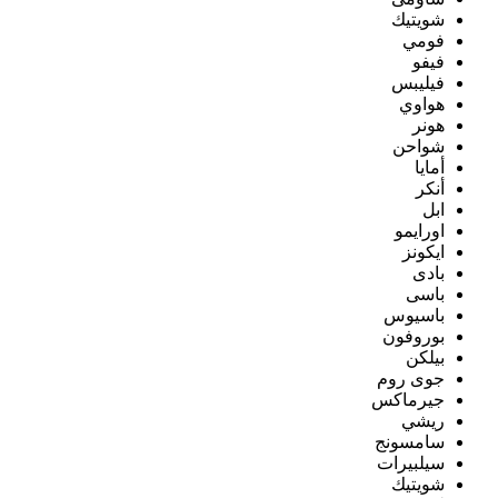
شويتيك
فومي
فيفو
فيليبس
هواوي
هونر
شواحن
أمايا
أنكر
ابل
اورايمو
ايكونز
بادى
باسى
باسيوس
بوروفون
بيلكن
جوى روم
جيرماكس
ريشي
سامسونج
سيلبيرات
شويتيك