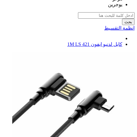
يوجرين
بحث
انظمة التقسيط
كابل لدنيو ايفون 1M LS 421