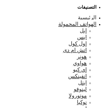
التصنيفات
الرئيسية
الهواتف المحمولة
ابل
ايس
اول كول
اتش ام دى
هونر
هواوي
اي كيو
انفينكس
ايتل
لينوفو
موتورولا
نوكيا