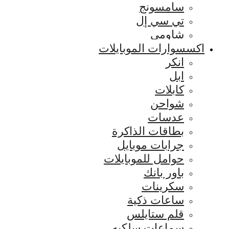
سامسونج
تي سي إل
شاومي
اكسسوارات الموبايلات
انكر
ابل
كابلات
شواحن
عدسات
بطاقات الذاكرة
جرابات موبايل
حوامل للموبايلات
باور بانك
سكرينات
ساعات ذكية
قلم ستايلس
سماعات سلكيه