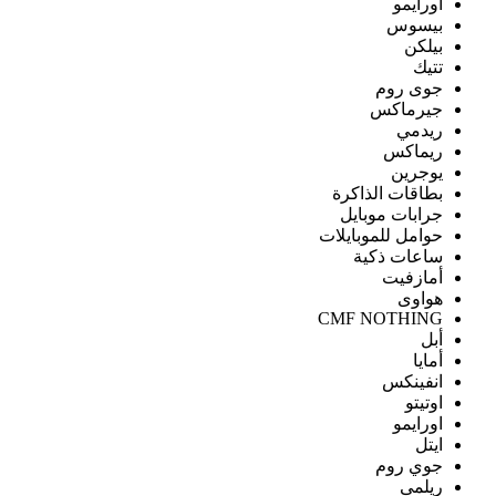
اورايمو
بيسوس
بيلكن
تتيك
جوى روم
جيرماكس
ريدمي
ريماكس
يوجرين
بطاقات الذاكرة
جرابات موبايل
حوامل للموبايلات
ساعات ذكية
أمازفيت
هواوى
CMF NOTHING
أبل
أمايا
انفينكس
اوتيتو
اورايمو
ايتل
جوي روم
ريلمى