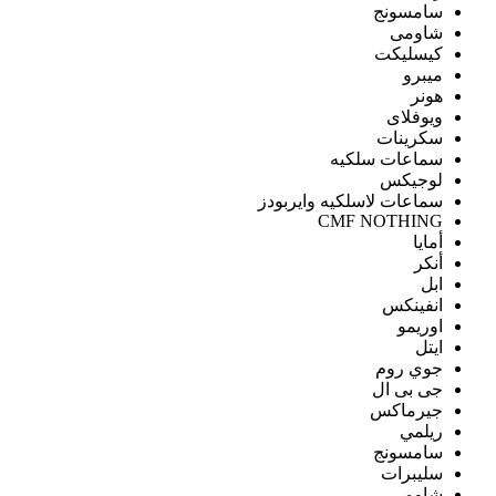
سامسونج
شاومى
كيسليكت
ميبرو
هونر
ويوفلاى
سكرينات
سماعات سلكيه
لوجيكس
سماعات لاسلكيه وايربودز
CMF NOTHING
أمايا
أنكر
ابل
انفينكس
اوريمو
ايتل
جوي روم
جى بى ال
جيرماكس
ريلمي
سامسونج
سليبرات
شاومى