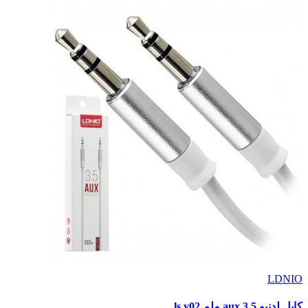
LDNIO
كابل لدنيو aux 3.5 ملم ls y02