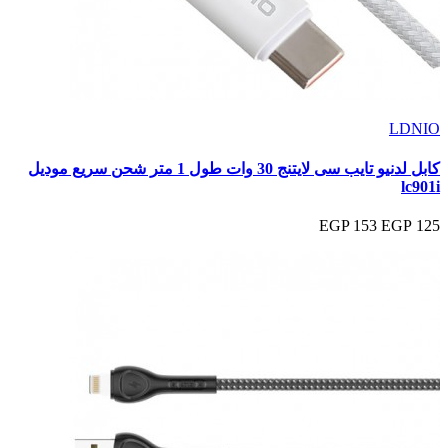
LDNIO
كابل لدنيو تايب سى لايتنج 30 وات طول 1 متر شحن سريع موديل
lc901i
153 EGP
125 EGP