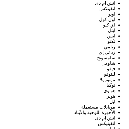
اتش ام دى
انفينكس
اوبو
اول كول
اي كيو
ايتل
ايس
تكنو
ريلمي
زد تي إي
سامسونج
شاومي
فيفو
لينوفو
موتورولا
نوكيا
هواوي
هونر
ابل
موبايلات مستعملة
الأجهزة اللوحية والآيباد
اتش ام دى
انفينيكس
ايباد