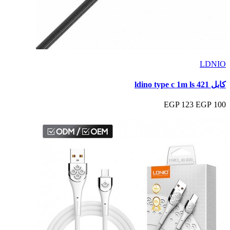
LDNIO
كابل ldino type c 1m ls 421
123 EGP
100 EGP