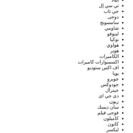
تي سي إل
جي تاب
دوجى
سامسونج
شاومي
لينوفو
نوكيا
هواوي
هونر
الكاميرات
اكسسوارات كاميرات
اف اكس ستوديو
بويا
جوبرو
جودوكس
جينرال
دى جي اى
زيون
سان ديسك
فوجى فيلم
كاميلون
كانون
ليكسر