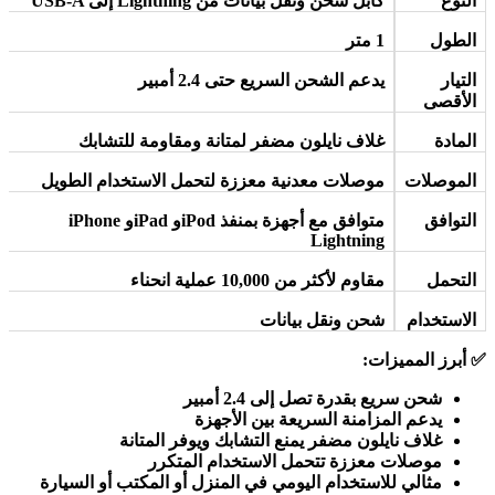
النوع
كابل شحن ونقل بيانات من
USB-A
Lightning
إلى
الطول
1
متر
التيار
يدعم الشحن السريع حتى 2.4 أمبير
الأقصى
المادة
غلاف نايلون مضفر لمتانة ومقاومة للتشابك
الموصلات
موصلات معدنية معززة لتحمل الاستخدام الطويل
التوافق
متوافق مع أجهزة
iPhone
بمنفذ
iPod
و
iPad
و
Lightning
التحمل
مقاوم لأكثر من 10,000 عملية انحناء
الاستخدام
شحن ونقل بيانات
✅
أبرز المميزات
:
شحن سريع بقدرة تصل إلى 2.4 أمبير
يدعم المزامنة السريعة بين الأجهزة
غلاف نايلون مضفر يمنع التشابك ويوفر المتانة
موصلات معززة تتحمل الاستخدام المتكرر
مثالي للاستخدام اليومي في المنزل أو المكتب أو السيارة