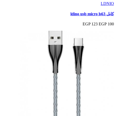
LDNIO
كابل ldino usb micro ls63
123 EGP
100 EGP