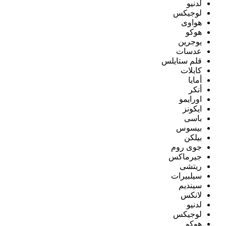
لدنيو
لوجيكس
هواوى
هوكو
يوجرين
عدسات
قلم ستايلس
كابلات
أمايا
أنكر
اورايمو
ايكونز
باسى
بيسوس
بيلكن
جوى روم
جيرماكس
ريتشى
سيلبيرات
سينديم
لانكس
لدنيو
لوجيكس
هوكو