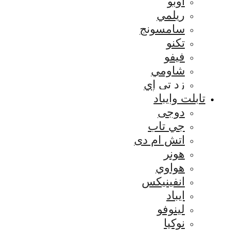
اوبو
ريلمي
سامسونج
تكنو
فيفو
شاومي
زد تي إي
تابلت وايباد
دوجى
جي تاب
اتش ام دى
هونر
هواوي
انفينيكس
ايباد
لينوفو
نوكيا