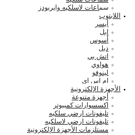
سماعات لاسلكيه وايربودز
اللابتوب
أيسر
ابل
أسوس
ديل
اتش بي
هواوي
لينوفو
ام اس اي
الأجهزة الإلكترونية
أجهزة متنوعة
اكسسوارات كمبيوتر
تليفونات ارضي سلكيه
تليفونات ارضي لاسلكيه
مستلزمات الأجهزة الإلكترونية