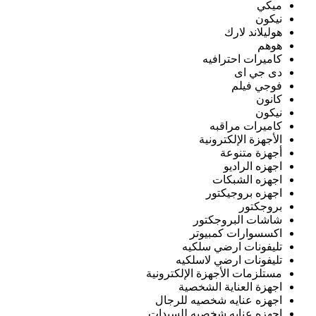
ميكي
نيكون
هوليلاند لارك
هوهم
كاميرات احترافيه
دى جي اى
فوجي فيلم
كانون
نيكون
كاميرات مراقبه
الأجهزة الإلكترونية
أجهزة متنوعة
اجهزه الراديو
اجهزه الشبكات
اجهزه بروجيكتور
بروجكتور
شاشات البروجكتور
اكسسوارات كمبيوتر
تليفونات ارضي سلكيه
تليفونات ارضي لاسلكيه
مستلزمات الأجهزة الإلكترونية
اجهزة العناية الشخصية
اجهزه عنايه شخصيه للرجال
اجهزه عنايه شخصيه للسيدات