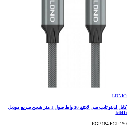
LDNIO
كابل لدينو تايب سى لايتنج 30 واط طول 1 متر شحن سريع موديل
lc441i
184 EGP
150 EGP