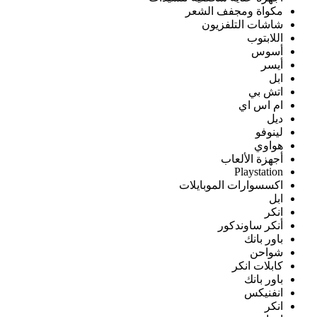
مكواة ومجفف الشعر
شاشات التلفزيون
اللابتوب
أسوس
أيسر
ابل
اتش بي
ام اس اي
ديل
لينوفو
هواوي
أجهزة الألعاب
Playstation
اكسسوارات الموبايلات
ابل
انكر
أنكر ساوندكور
باور بانك
شواحن
كابلات انكر
باور بانك
انفنيكس
انكر