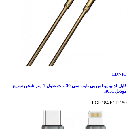
LDNIO
كابل لدنيو يو اس بى تايب سى 30 وات طول 1 متر شحن سريع
موديل ls651
184 EGP
150 EGP