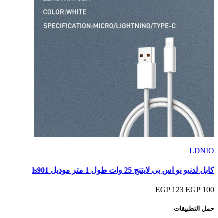
LDNIO
كابل لدنيو يو اس بى لايتنج 25 وات طول 1 متر موديل ls901
123 EGP
100 EGP
حمل التطبيقات