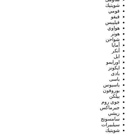
شويتيك
فومي
فيفو
فيليبس
هواوي
هونر
شواحن
أمايا
أنكر
ابل
اورايمو
ايكونز
بادى
باسى
باسيوس
بوروفون
بيلكن
جوى روم
جيرماكس
ريشي
سامسونج
سيلبيرات
شويتيك