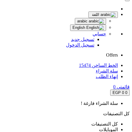
اللغة
arabic
English
حسابي
تسجيل جديد
تسجيل الدخول
Offers
الخط الساخن 15474
سلة الشراء
إنهاء الطلب
قائمتى
0
0 EGP
0
سلة الشراء فارغة !
كل التصنيفات
كل التصنيفات
الموبايلات